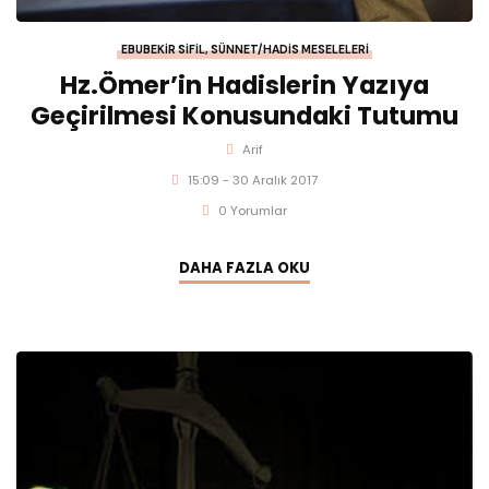
EBUBEKIR SIFIL
,
SÜNNET/HADIS MESELELERI
Hz.Ömer’in Hadislerin Yazıya
Geçirilmesi Konusundaki Tutumu
Arif
15:09 - 30 Aralık 2017
0 Yorumlar
DAHA FAZLA OKU