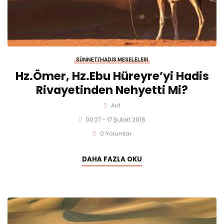
SÜNNET/HADIS MESELELERI
Hz.Ömer, Hz.Ebu Hüreyre’yi Hadis
Rivayetinden Nehyetti Mi?
Arif
00:27 - 17 Şubat 2016
0 Yorumlar
DAHA FAZLA OKU