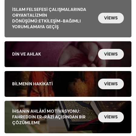
İSLAM FELSEFESI ÇALIŞMALARINDA
ORYANTALIZMIN
VIEWS
DÖNÜŞÜMÜ:ETKILEŞIM-BAĞIMLI
YORUMLAMAYA GEÇIŞ
DIN VE AHLAK
VIEWS
BILMENIN HAKIKATI
VIEWS
İHSANIN AHLÂKÎ MOTIVASYONU:
FAHREDDIN ER-RÂZÎ AÇISINDAN BIR
VIEWS
ÇÖZÜMLEME