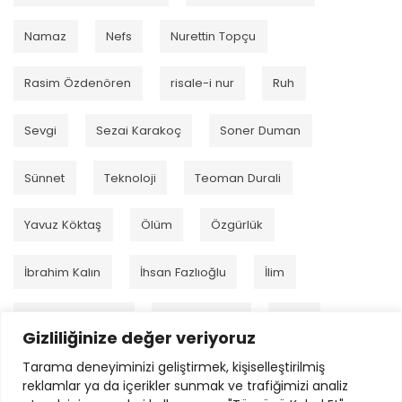
Namaz
Nefs
Nurettin Topçu
Rasim Özdenören
risale-i nur
Ruh
Sevgi
Sezai Karakoç
Soner Duman
Sünnet
Teknoloji
Teoman Durali
Yavuz Köktaş
Ölüm
Özgürlük
İbrahim Kalın
İhsan Fazlıoğlu
İlim
İmam el-Gazzâlî
İmam Kurtubi
İman
Gizliliğinize değer veriyoruz
Tarama deneyiminizi geliştirmek, kişiselleştirilmiş
İnsan
İsmail Çetin
İsmet Özel
reklamlar ya da içerikler sunmak ve trafiğimizi analiz