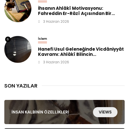
İhsanın Ahlâkî Motivasyonu:
Fahreddin Er-Râzî Açısından Bir...
3 Haziran 2026
İslam
6
Hanefi Usul Geleneğinde Vicdâniyyât
Kavramı: Ahlâkî Bilincin...
3 Haziran 2026
SON YAZILAR
İNSAN KALBININ ÖZELLIKLERI
VIEWS