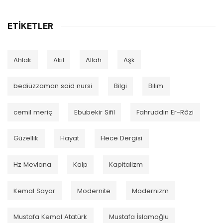
ETIKETLER
Ahlak
Akıl
Allah
Aşk
bediüzzaman said nursi
Bilgi
Bilim
cemil meriç
Ebubekir Sifil
Fahruddin Er-Râzi
Güzellik
Hayat
Hece Dergisi
Hz Mevlana
Kalp
Kapitalizm
Kemal Sayar
Modernite
Modernizm
Mustafa Kemal Atatürk
Mustafa İslamoğlu