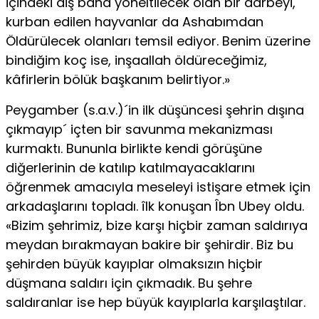
içindeki diş bana yöneltilecek olan bir darbeyi,
kurban edilen hayvanlar da Ashabımdan
Öldürülecek olanları temsil ediyor. Benim üzerine
bindiğim koç ise, inşaallah öldüreceğimiz,
kâfirlerin bölük başkanım belirtiyor.»
Peygamber (s.a.v.)´in ilk düşüncesi şehrin dışına
çıkmayıp´ içten bir savunma mekanizması
kurmaktı. Bununla birlikte kendi görüşüne
diğerlerinin de katılıp katılmayacaklarını
öğrenmek amacıyla meseleyi istişare etmek için
arkadaşlarını topladı. îlk konuşan Îbn Ubey oldu.
«Bizim şehrimiz, bize karşı hiçbir zaman saldırıya
meydan bırakmayan bakire bir şehirdir. Biz bu
şehirden büyük kayıplar olmaksızın hiçbir
düşmana saldırı için çıkmadık. Bu şehre
saldıranlar ise hep büyük kayıplarla karşılaştılar.