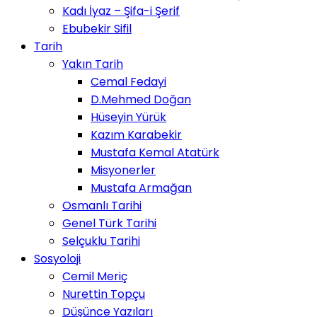
Kadı İyaz – Şifa-i Şerif
Ebubekir Sifil
Tarih
Yakın Tarih
Cemal Fedayi
D.Mehmed Doğan
Hüseyin Yürük
Kazım Karabekir
Mustafa Kemal Atatürk
Misyonerler
Mustafa Armağan
Osmanlı Tarihi
Genel Türk Tarihi
Selçuklu Tarihi
Sosyoloji
Cemil Meriç
Nurettin Topçu
Düşünce Yazıları