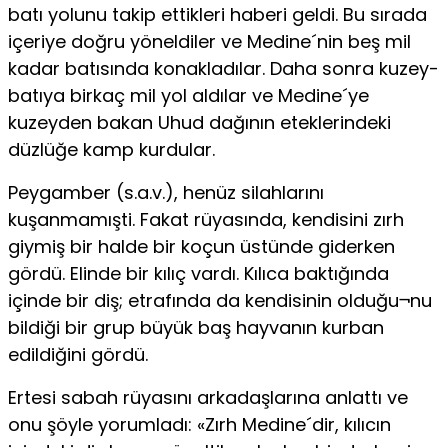
batı yolunu takip ettikleri haberi geldi. Bu sırada
içeriye doğru yöneldiler ve Medine´nin beş mil
kadar batısında konakladılar. Daha sonra kuzey-
batıya birkaç mil yol aldılar ve Medine´ye
kuzeyden bakan Uhud dağının eteklerindeki
düzlüğe kamp kurdular.
Peygamber (s.a.v.), henüz silahlarını
kuşanmamışti. Fakat rüyasında, kendisini zırh
giymiş bir halde bir koçun üstünde giderken
gördü. Elinde bir kılıç vardı. Kılıca baktığında
içinde bir diş; etrafında da kendisinin olduğu¬nu
bildiği bir grup büyük baş hayvanın kurban
edildiğini gördü.
Ertesi sabah rüyasını arkadaşlarına anlattı ve
onu şöyle yorumladı: «Zırh Medine´dir, kılıcın