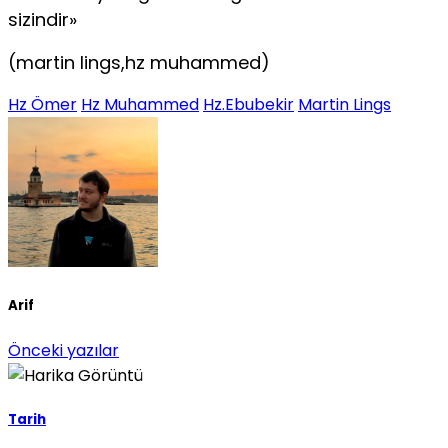
sizindir»
(martin lings,hz muhammed)
Hz Ömer
Hz Muhammed
Hz.Ebubekir
Martin Lings
Arif
Önceki yazılar
Tarih