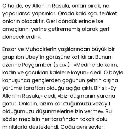
O halde, ey Allah´ın Rasulü, onları bırak, ne
yaparlarsa yapsınlar. Orada kaldıkça, felâket
onların olacaktır. Geri döndüklerinde ise
amaçlarını yerine getirememiş olarak geri
döneceklerdir».
Ensar ve Muhacirlerin yaşlılarından büyük bir
grup îbn Ubey´in görüşüne katıldılar. Bunun
üzerine Peygamber (s.a.v.) : «Medine´de kaim,
kadın ve çocukları kalelere koyun» dedi. O böyle
konuşunca gençlerden çoğunun şehrin dışına
yürüme taraftarı olduğu açığa çıktı. Birisi: «Ey
Allah´ın Rasulü,» dedi, «bizi düşmanın yarana
götür. Onların, bizim korktuğumuzu vezayıf
olduğumuzu düşünmelerine izin verme». Bu
sözler meclisin her tarafından takdir dolu
mırıltılarla desteklendi. Çoğu aynı şeyleri