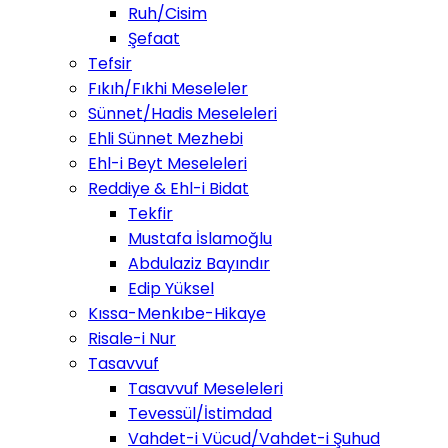
Ruh/Cisim
Şefaat
Tefsir
Fıkıh/Fıkhi Meseleler
Sünnet/Hadis Meseleleri
Ehli Sünnet Mezhebi
Ehl-i Beyt Meseleleri
Reddiye & Ehl-i Bidat
Tekfir
Mustafa İslamoğlu
Abdulaziz Bayındır
Edip Yüksel
Kıssa-Menkıbe-Hikaye
Risale-i Nur
Tasavvuf
Tasavvuf Meseleleri
Tevessül/İstimdad
Vahdet-i Vücud/Vahdet-i Şuhud