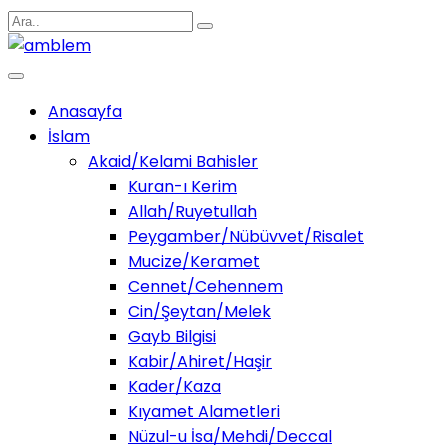
Anasayfa
İslam
Akaid/Kelami Bahisler
Kuran-ı Kerim
Allah/Ruyetullah
Peygamber/Nübüvvet/Risalet
Mucize/Keramet
Cennet/Cehennem
Cin/Şeytan/Melek
Gayb Bilgisi
Kabir/Ahiret/Haşir
Kader/Kaza
Kıyamet Alametleri
Nüzul-u İsa/Mehdi/Deccal