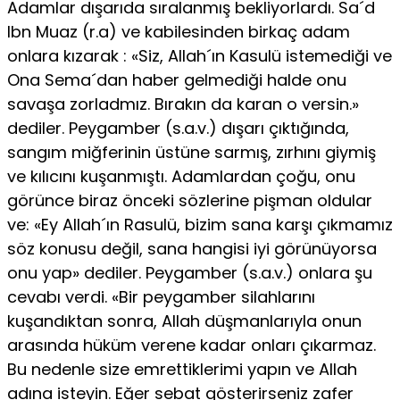
Adamlar dışarıda sıralanmış bekliyorlardı. Sa´d
Ibn Muaz (r.a) ve kabilesinden birkaç adam
onlara kızarak : «Siz, Allah´ın Kasulü istemediği ve
Ona Sema´dan haber gelmediği halde onu
savaşa zorladmız. Bırakın da karan o versin.»
dediler. Peygamber (s.a.v.) dışarı çıktığında,
sangım miğferinin üstüne sarmış, zırhını giymiş
ve kılıcını kuşanmıştı. Adamlardan çoğu, onu
görünce biraz önceki sözlerine pişman oldular
ve: «Ey Allah´ın Rasulü, bizim sana karşı çıkmamız
söz konusu değil, sana hangisi iyi görünüyorsa
onu yap» dediler. Peygamber (s.a.v.) onlara şu
cevabı verdi. «Bir peygamber silahlarını
kuşandıktan sonra, Allah düşmanlarıyla onun
arasında hüküm verene kadar onları çıkarmaz.
Bu nedenle size emrettiklerimi yapın ve Allah
adına isteyin. Eğer sebat gösterirseniz zafer