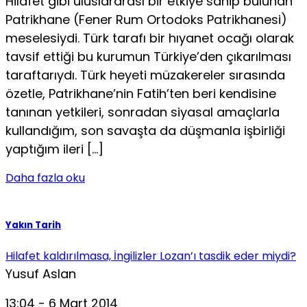
Hilafet gibi uluslararası bir etkiye sahip bulunan
Patrikhane (Fener Rum Ortodoks Patrikhanesi)
meselesiydi. Türk tarafı bir hıyanet ocağı olarak
tavsif ettiği bu kurumun Türkiye’den çıkarılması
taraftarıydı. Türk heyeti müzakereler sırasında
özetle, Patrikhane’nin Fatih’ten beri kendisine
tanınan yetkileri, sonradan siyasal amaçlarla
kullandığım, son savaşta da düşmanla işbirliği
yaptığım ileri […]
Daha fazla oku
Yakın Tarih
Hilafet kaldırılmasa, İngilizler Lozan’ı tasdik eder miydi?
Yusuf Aslan
13:04 - 6 Mart 2014