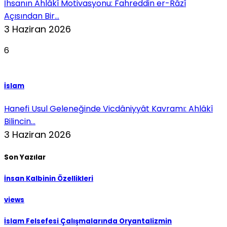
İhsanın Ahlâkî Motivasyonu: Fahreddin er-Râzî
Açısından Bir...
3 Haziran 2026
6
İslam
Hanefi Usul Geleneğinde Vicdâniyyât Kavramı: Ahlâkî
Bilincin...
3 Haziran 2026
Son Yazılar
İnsan Kalbinin Özellikleri
views
İslam Felsefesi Çalışmalarında Oryantalizmin