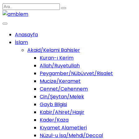
Anasayfa
İslam
Akaid/Kelami Bahisler
Kuran-ı Kerim
Allah/Ruyetullah
Peygamber/Nübüvvet/Risalet
Mucize/Keramet
Cennet/Cehennem
Cin/Şeytan/Melek
Gayb Bilgisi
Kabir/Ahiret/Haşir
Kader/Kaza
Kıyamet Alametleri
Nüzul-u İsa/Mehdi/Deccal