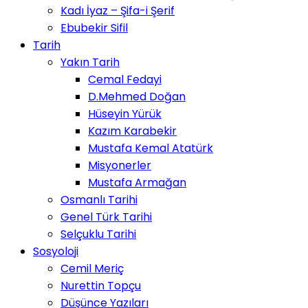
Kadı İyaz – Şifa-i Şerif
Ebubekir Sifil
Tarih
Yakın Tarih
Cemal Fedayi
D.Mehmed Doğan
Hüseyin Yürük
Kazım Karabekir
Mustafa Kemal Atatürk
Misyonerler
Mustafa Armağan
Osmanlı Tarihi
Genel Türk Tarihi
Selçuklu Tarihi
Sosyoloji
Cemil Meriç
Nurettin Topçu
Düşünce Yazıları