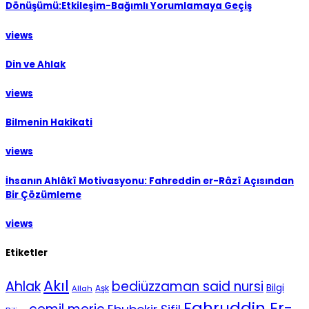
Dönüşümü:Etkileşim-Bağımlı Yorumlamaya Geçiş
views
Din ve Ahlak
views
Bilmenin Hakikati
views
İhsanın Ahlâkî Motivasyonu: Fahreddin er-Râzî Açısından
Bir Çözümleme
views
Etiketler
Akıl
Ahlak
bediüzzaman said nursi
Bilgi
Aşk
Allah
Fahruddin Er-