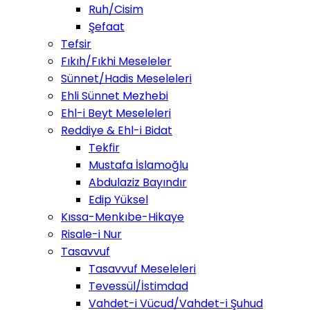
Ruh/Cisim
Şefaat
Tefsir
Fıkıh/Fıkhi Meseleler
Sünnet/Hadis Meseleleri
Ehli Sünnet Mezhebi
Ehl-i Beyt Meseleleri
Reddiye & Ehl-i Bidat
Tekfir
Mustafa İslamoğlu
Abdulaziz Bayındır
Edip Yüksel
Kıssa-Menkıbe-Hikaye
Risale-i Nur
Tasavvuf
Tasavvuf Meseleleri
Tevessül/İstimdad
Vahdet-i Vücud/Vahdet-i Şuhud