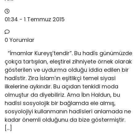
01:34 - 1 Temmuz 2015
0 Yorumlar
“İmamlar Kureyş’tendir”. Bu hadîs günümüzde
çokça tartışılan, eleştirel zihniyete örnek olarak
gösterilen ve uydurma olduğu iddia edilen bir
hadîstir. Zira İslam’ın eşitlikçi temel siyasi
ilkelerine aykırıdır. Bu açıdan tenkidi moda
olmuştur da diyebiliriz. Ama İbn Haldun, bu
hadîsi sosyolojik bir bağlamda ele almış,
sosyolo­jiyi kullanmanın hadîsleri anlamada ne
kadar önemli oldu­ğunu da bize göstermiştir.
[…]