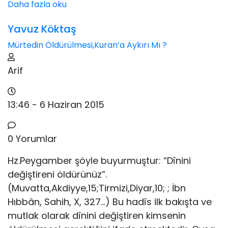
Daha fazla oku
Yavuz Köktaş
Mürtedin Öldürülmesi,Kuran’a Aykırı Mı ?
Arif
13:46 - 6 Haziran 2015
0 Yorumlar
Hz.Peygamber şöyle buyurmuştur: “Dînini
değiştireni öldürünüz”.
(Muvatta,Akdiyye,15;Tirmizi,Diyar,10; ; İbn
Hıbbân, Sahih, X, 327…) Bu hadîs ilk bakışta ve
mutlak olarak dînini değiştiren kimsenin