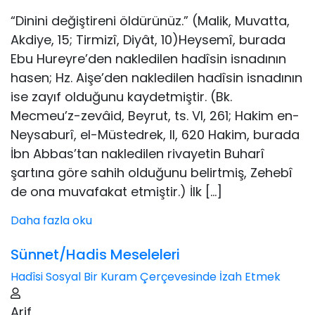
“Dinini değiştireni öldürünüz.” (Malik, Muvatta,
Akdiye, 15; Tirmizî, Diyât, 10)Heysemî, burada
Ebu Hureyre’den nakledilen hadîsin isnadının
hasen; Hz. Aişe’den nakledilen hadîsin isnadının
ise zayıf olduğunu kaydetmiştir. (Bk.
Mecmeu’z-zevâid, Beyrut, ts. VI, 261; Hakim en-
Neysaburî, el-Müstedrek, II, 620 Hakim, burada
İbn Abbas’tan nakledilen rivayetin Buharî
şartına göre sahih olduğunu belirtmiş, Zehebî
de ona muvafakat etmiştir.) İlk […]
Daha fazla oku
Sünnet/Hadis Meseleleri
Hadîsi Sosyal Bir Kuram Çerçevesinde İzah Etmek
Arif