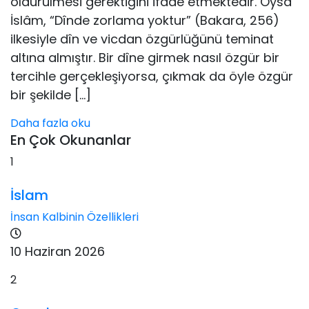
öldürülmesi gerektiğini ifade etmektedir. Oysa
İslâm, “Dînde zorla­ma yoktur” (Bakara, 256)
ilkesiyle dîn ve vicdan özgürlüğünü temi­nat
altına almıştır. Bir dîne girmek nasıl özgür bir
tercihle gerçekleşi­yorsa, çıkmak da öyle özgür
bir şekilde […]
Daha fazla oku
En Çok Okunanlar
1
İslam
İnsan Kalbinin Özellikleri
10 Haziran 2026
2