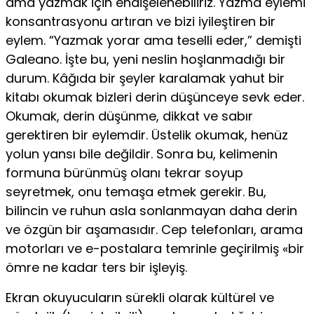
ama yazmak için en­dişelenebiliriz. Yazma eylemi
konsantrasyonu artıran ve bizi iyileştiren bir
eylem. “Yazmak yorar ama tesel­li eder,” demişti
Galeano. İşte bu, yeni neslin hoşlan­madığı bir
durum. Kâğıda bir şeyler karalamak yahut bir
kitabı okumak bizleri derin düşünceye sevk eder.
Okumak, derin düşünme, dikkat ve sabır
gerektiren bir eylemdir. Üstelik okumak, henüz
yolun yansı bile değildir. Sonra bu, kelimenin
formuna bürünmüş ola­nı tekrar soyup
seyretmek, onu temaşa etmek gerekir. Bu,
bilincin ve ruhun asla sonlanmayan daha derin
ve özgün bir aşamasıdır. Cep telefonları, arama
motorları ve e-postalara temrinle geçirilmiş «bir
ömre ne kadar ters bir işleyiş.
Ekran okuyucuların sürekli olarak kültürel ve