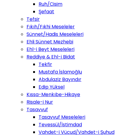
Ruh/Cisim
Şefaat
Tefsir
Fıkıh/Fıkhi Meseleler
Sünnet/Hadis Meseleleri
Ehli Sünnet Mezhebi
Ehl-i Beyt Meseleleri
Reddiye & Ehl-i Bidat
Tekfir
Mustafa İslamoğlu
Abdulaziz Bayındır
Edip Yüksel
Kıssa-Menkıbe-Hikaye
Risale-i Nur
Tasavvuf
Tasavvuf Meseleleri
Tevessül/İstimdad
Vahdet-i Vücud/Vahdet-i Şuhud