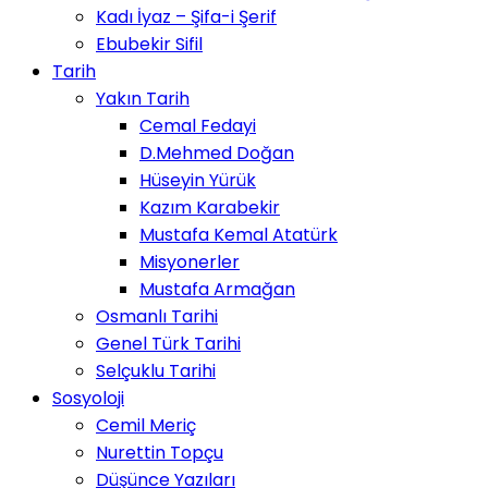
Kadı İyaz – Şifa-i Şerif
Ebubekir Sifil
Tarih
Yakın Tarih
Cemal Fedayi
D.Mehmed Doğan
Hüseyin Yürük
Kazım Karabekir
Mustafa Kemal Atatürk
Misyonerler
Mustafa Armağan
Osmanlı Tarihi
Genel Türk Tarihi
Selçuklu Tarihi
Sosyoloji
Cemil Meriç
Nurettin Topçu
Düşünce Yazıları