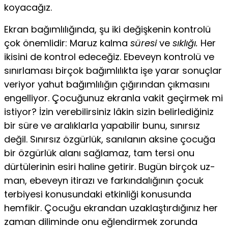
koyacağız.
Ekran bağımlılığında, şu iki değişkenin kontrolü
çok önemlidir: Maruz kalma
süresi
ve
sıklığı.
Her
ikisini de kontrol edeceğiz. Ebeveyn kontrolü ve
sınırlaması bir­çok bağımlılıkta işe yarar sonuçlar
veriyor yahut ba­ğımlılığın çığırından çıkmasını
engelliyor. Çocuğunuz ekranla vakit geçirmek mi
istiyor? İzin verebilirsiniz lâkin sizin belirlediğiniz
bir süre ve aralıklarla yapa­bilir bunu, sınırsız
değil. Sınırsız özgürlük, sanılanın aksine çocuğa
bir özgürlük alanı sağlamaz, tam tersi onu
dürtülerinin esiri haline getirir. Bugün birçok uz­
man, ebeveyn itirazı ve farkındalığının çocuk
terbiyesi konusundaki etkinliği konusunda
hemfikir. Çocuğu ek­randan uzaklaştırdığınız her
zaman diliminde onu eğ­lendirmek zorunda