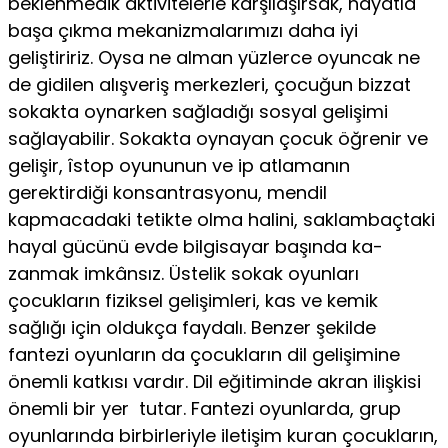
beklenmedik aktivitelerle karşılaşırsak, hayatla
başa çıkma meka­nizmalarımızı daha iyi
geliştiririz. Oysa ne alman yüz­lerce oyuncak ne
de gidilen alışveriş merkezleri, çocu­ğun bizzat
sokakta oynarken sağladığı sosyal gelişimi
sağlayabilir. Sokakta oynayan çocuk öğrenir ve
gelişir, îstop oyununun ve ip atlamanın
gerektirdiği konsant­rasyonu, mendil
kapmacadaki tetikte olma halini, sak­lambaçtaki
hayal gücünü evde bilgisayar başında ka­
zanmak imkânsız. Üstelik sokak oyunları
çocukların fiziksel gelişimleri, kas ve kemik
sağlığı için oldukça faydalı. Benzer şekilde
fantezi oyunların da çocukla­rın dil gelişimine
önemli katkısı vardır. Dil eğitiminde akran ilişkisi
önemli bir yer tutar. Fantezi oyunlarda, grup
oyunlarında birbirleriyle iletişim kuran çocukla­rın,