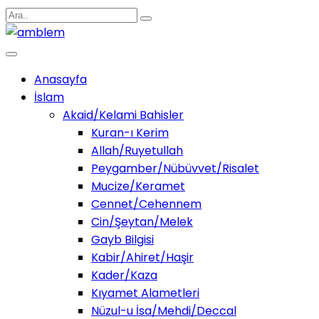
Anasayfa
İslam
Akaid/Kelami Bahisler
Kuran-ı Kerim
Allah/Ruyetullah
Peygamber/Nübüvvet/Risalet
Mucize/Keramet
Cennet/Cehennem
Cin/Şeytan/Melek
Gayb Bilgisi
Kabir/Ahiret/Haşir
Kader/Kaza
Kıyamet Alametleri
Nüzul-u İsa/Mehdi/Deccal