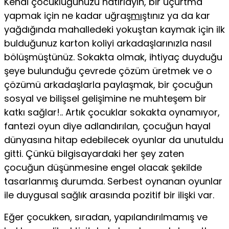
Kendi çocuklu­ğunuzu hatırlayın, bir uçurtma
yapmak için ne kadar uğraş
mı
ştınız ya da kar
yağdığında mahalledeki yo­kuştan kaymak için ilk
bulduğunuz karton koliyi arka­daşlarınızla nasıl
bölüşmüştünüz. Sokakta olmak, ihti­yaç duyduğu
şeye bulunduğu çevrede çözüm üretmek ve o
çözümü arkadaşlarla paylaşmak, bir çocuğun
sos­yal ve bilişsel gelişimine ne muhteşem bir
katkı sağ­lar!.. Artık çocuklar sokakta oynamıyor,
fantezi oyun diye adlandırılan, çocuğun hayal
dünyasına hitap ede­bilecek oyunlar da unutuldu
gitti. Çünkü bilgisayarda­ki her şey zaten
çocuğun düşünmesine engel olacak şe­kilde
tasarlanmış durumda. Serbest oynanan oyunlar
ile duygusal sağlık arasında pozitif bir ilişki var.
Eğer çocukken, sıradan, yapılandırılmamış ve