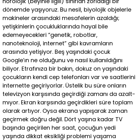
nöro­lojik (beyinle ilgili) sınırlan zorladığı bir
dönemde yaşıyoruz. Bu nesil, biyolojik objelerle
makineler ara­sındaki mesafelerin azaldığı;
yetişkinlerin çocukluk­larında hayal bile
edemeyecekleri “genetik, robotlar,
nanoteknoloji, internet” gibi kavramların
arasında ye­tişiyor. Beş yaşındaki çocuk
Google’ın ne olduğunu ve nasıl kullanıldığını
biliyor. Etrafınıza bir bakın, dokuz on yaşındaki
çocukların kendi cep telefonları var ve saatlerini
internette geçiriyorlar. Üstelik bu süre on­ların
televizyon karşısında geçirdiği zamanı da azalt­
mıyor. Ekran karşısında geçirdikleri süre toplam
ola­rak artıyor. Oysa ekrana yapışarak zaman
geçirmek doğru değil. Dört yaşına kadar TV
başında geçirilen her saat, çocuğun yedi
yaşında dikkat eksikliği prob­lemi yaşama