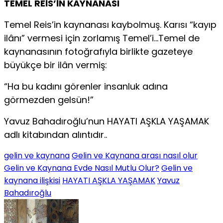
TEMEL REİS’İN KAYNANASI
Temel Reis’in kaynanası kaybolmuş. Karısı “kayıp
ilânı” vermesi için zorlamış Temel’i…Temel de
kaynanasının fotoğrafıyla birlikte gazeteye
büyükçe bir ilân vermiş:
“Ha bu kadını görenler insanluk adına
görmezden gelsün!”
Yavuz Bahadıroğlu’nun HAYATI AŞKLA YAŞAMAK
adlı kitabından alıntıdır..
gelin ve kaynana
Gelin ve Kaynana arası nasıl olur
Gelin ve Kaynana Evde Nasıl Mutlu Olur?
Gelin ve
kaynana ilişkisi
HAYATI AŞKLA YAŞAMAK
Yavuz
Bahadıroğlu