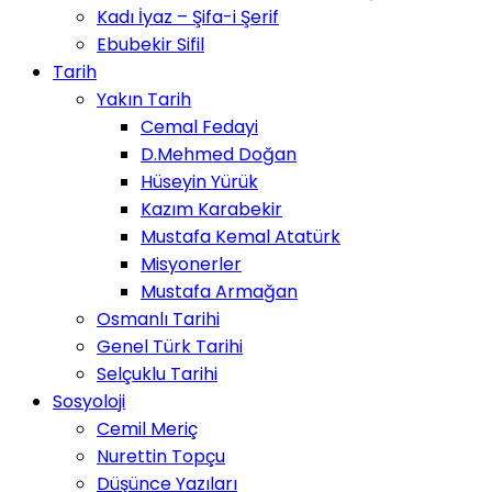
Kadı İyaz – Şifa-i Şerif
Ebubekir Sifil
Tarih
Yakın Tarih
Cemal Fedayi
D.Mehmed Doğan
Hüseyin Yürük
Kazım Karabekir
Mustafa Kemal Atatürk
Misyonerler
Mustafa Armağan
Osmanlı Tarihi
Genel Türk Tarihi
Selçuklu Tarihi
Sosyoloji
Cemil Meriç
Nurettin Topçu
Düşünce Yazıları