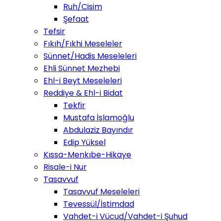
Ruh/Cisim
Şefaat
Tefsir
Fıkıh/Fıkhi Meseleler
Sünnet/Hadis Meseleleri
Ehli Sünnet Mezhebi
Ehl-i Beyt Meseleleri
Reddiye & Ehl-i Bidat
Tekfir
Mustafa İslamoğlu
Abdulaziz Bayındır
Edip Yüksel
Kıssa-Menkıbe-Hikaye
Risale-i Nur
Tasavvuf
Tasavvuf Meseleleri
Tevessül/İstimdad
Vahdet-i Vücud/Vahdet-i Şuhud