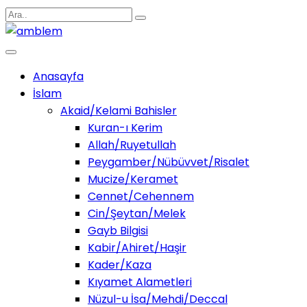
Anasayfa
İslam
Akaid/Kelami Bahisler
Kuran-ı Kerim
Allah/Ruyetullah
Peygamber/Nübüvvet/Risalet
Mucize/Keramet
Cennet/Cehennem
Cin/Şeytan/Melek
Gayb Bilgisi
Kabir/Ahiret/Haşir
Kader/Kaza
Kıyamet Alametleri
Nüzul-u İsa/Mehdi/Deccal