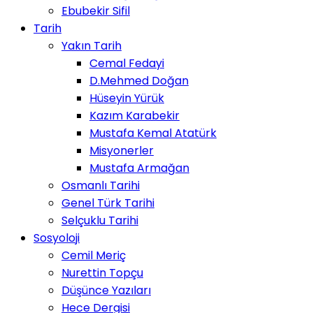
Ebubekir Sifil
Tarih
Yakın Tarih
Cemal Fedayi
D.Mehmed Doğan
Hüseyin Yürük
Kazım Karabekir
Mustafa Kemal Atatürk
Misyonerler
Mustafa Armağan
Osmanlı Tarihi
Genel Türk Tarihi
Selçuklu Tarihi
Sosyoloji
Cemil Meriç
Nurettin Topçu
Düşünce Yazıları
Hece Dergisi