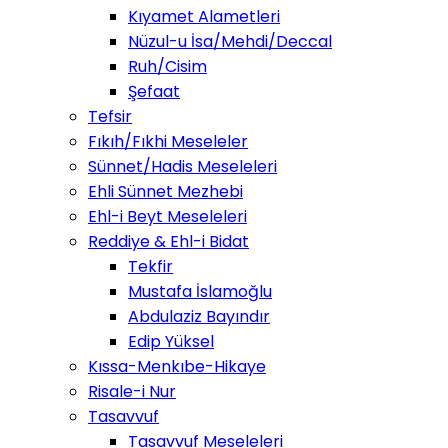
Kıyamet Alametleri
Nüzul-u İsa/Mehdi/Deccal
Ruh/Cisim
Şefaat
Tefsir
Fıkıh/Fıkhi Meseleler
Sünnet/Hadis Meseleleri
Ehli Sünnet Mezhebi
Ehl-i Beyt Meseleleri
Reddiye & Ehl-i Bidat
Tekfir
Mustafa İslamoğlu
Abdulaziz Bayındır
Edip Yüksel
Kıssa-Menkıbe-Hikaye
Risale-i Nur
Tasavvuf
Tasavvuf Meseleleri