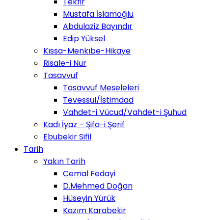
Tekfir
Mustafa İslamoğlu
Abdulaziz Bayındır
Edip Yüksel
Kıssa-Menkıbe-Hikaye
Risale-i Nur
Tasavvuf
Tasavvuf Meseleleri
Tevessül/İstimdad
Vahdet-i Vücud/Vahdet-i Şuhud
Kadı İyaz – Şifa-i Şerif
Ebubekir Sifil
Tarih
Yakın Tarih
Cemal Fedayi
D.Mehmed Doğan
Hüseyin Yürük
Kazım Karabekir