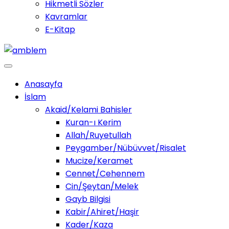
Hikmetli Sözler
Kavramlar
E-Kitap
Anasayfa
İslam
Akaid/Kelami Bahisler
Kuran-ı Kerim
Allah/Ruyetullah
Peygamber/Nübüvvet/Risalet
Mucize/Keramet
Cennet/Cehennem
Cin/Şeytan/Melek
Gayb Bilgisi
Kabir/Ahiret/Haşir
Kader/Kaza