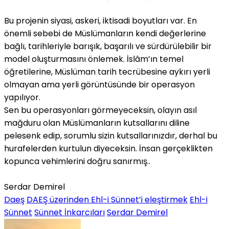
Bu projenin siyasi, askeri, iktisadi boyutları var. En
önemli sebebi de Müslümanların kendi değerlerine
bağlı, tarihleriyle barışık, başarılı ve sürdürülebilir bir
model oluşturmasını önlemek. İslâm’ın temel
öğretilerine, Müslüman tarih tecrübesine aykırı yerli
olmayan ama yerli görüntüsünde bir operasyon
yapılıyor.
Sen bu operasyonları görmeyeceksin, olayın asıl
mağduru olan Müslümanların kutsallarını diline
pelesenk edip, sorumlu sizin kutsallarınızdır, derhal bu
hurafelerden kurtulun diyeceksin. İnsan gerçeklikten
kopunca vehimlerini doğru sanırmış..
Serdar Demirel
Daeş
DAEŞ üzerinden Ehl-i Sünnet’i eleştirmek
Ehl-i
Sünnet
Sünnet İnkarcıları
Serdar Demirel