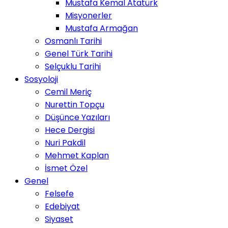
Mustafa Kemal Atatürk
Misyonerler
Mustafa Armağan
Osmanlı Tarihi
Genel Türk Tarihi
Selçuklu Tarihi
Sosyoloji
Cemil Meriç
Nurettin Topçu
Düşünce Yazıları
Hece Dergisi
Nuri Pakdil
Mehmet Kaplan
İsmet Özel
Genel
Felsefe
Edebiyat
Siyaset