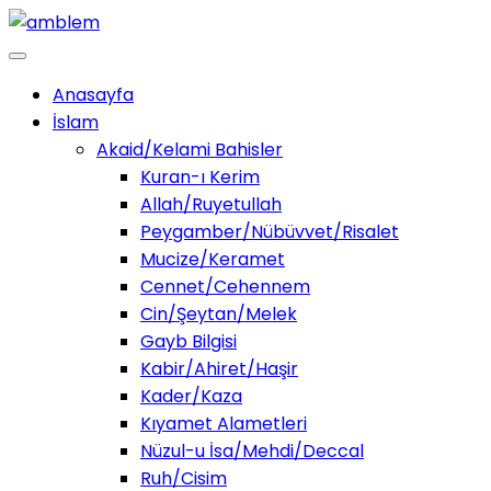
Anasayfa
İslam
Akaid/Kelami Bahisler
Kuran-ı Kerim
Allah/Ruyetullah
Peygamber/Nübüvvet/Risalet
Mucize/Keramet
Cennet/Cehennem
Cin/Şeytan/Melek
Gayb Bilgisi
Kabir/Ahiret/Haşir
Kader/Kaza
Kıyamet Alametleri
Nüzul-u İsa/Mehdi/Deccal
Ruh/Cisim