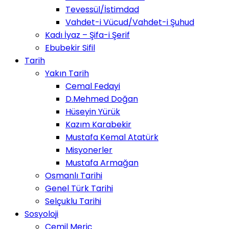
Tevessül/İstimdad
Vahdet-i Vücud/Vahdet-i Şuhud
Kadı İyaz – Şifa-i Şerif
Ebubekir Sifil
Tarih
Yakın Tarih
Cemal Fedayi
D.Mehmed Doğan
Hüseyin Yürük
Kazım Karabekir
Mustafa Kemal Atatürk
Misyonerler
Mustafa Armağan
Osmanlı Tarihi
Genel Türk Tarihi
Selçuklu Tarihi
Sosyoloji
Cemil Meriç