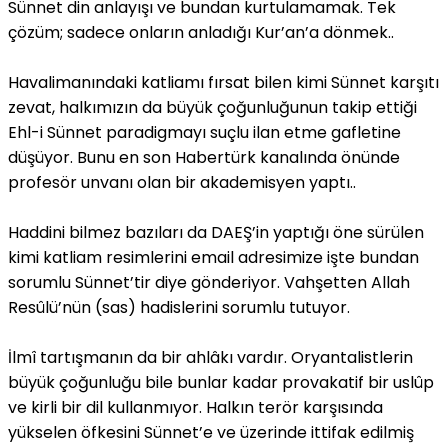
Sünnet din anlayışı ve bundan kurtulamamak. Tek
çözüm; sadece onların anladığı Kur’an’a dönmek..
Havalimanındaki katliamı fırsat bilen kimi Sünnet karşıtı
zevat, halkımızın da büyük çoğunluğunun takip ettiği
Ehl-i Sünnet paradigmayı suçlu ilan etme gafletine
düşüyor. Bunu en son Habertürk kanalında önünde
profesör unvanı olan bir akademisyen yaptı..
Haddini bilmez bazıları da DAEŞ’in yaptığı öne sürülen
kimi katliam resimlerini email adresimize işte bundan
sorumlu Sünnet’tir diye gönderiyor. Vahşetten Allah
Resûlü’nün (sas) hadislerini sorumlu tutuyor.
İlmî tartışmanın da bir ahlâkı vardır. Oryantalistlerin
büyük çoğunluğu bile bunlar kadar provakatif bir uslûp
ve kirli bir dil kullanmıyor. Halkın terör karşısında
yükselen öfkesini Sünnet’e ve üzerinde ittifak edilmiş