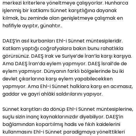
merkezi kriterlere yöneltmeye çalışıyorlar. Hunharca
işlenmiş bir katliamı Sünnet karşıtlığına dayanak
kılmak, bu zeminde alan genişletmeye çalışmak en
hafifiyle ayıptır, günahtır..
DAEŞ’in asıl kurbanları Ehl-i Sünnet müntesipleridir.
Katliam yaptığı coğrafyalara bakın bunu rahatlıkla
görürsünüz. DAEŞ Irak ve Suriye’de İran’la karşı karşıya.
Ama DAEŞ İran’da eylem yapmıyor. DAEŞ İsrail’de de
eylem yapmıyor. Dünyanın farklı bölgelerinde bu iki
devlet çıkarlarına karşı eylem yapabilecekken
yapmıyor. Ama Ehl-i Sünnet halklara karşı en acımasız,
gaddar ve gayri ahlâki saldırılarını yapıyor.
Sünnet karşıtları da dönüp Ehl-i Sünnet müntesiplerine,
suçlu sizin inanç kaynaklarınızdır diyebiliyor. DAEŞ’in
bağlamından kopartılmış hadis ve fıkıh kaidelerini
kullanmasını Ehl-i Sünnet paradigmaya yönelttikleri