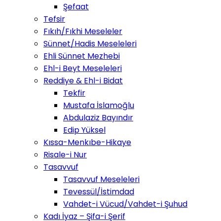
Şefaat
Tefsir
Fıkıh/Fıkhi Meseleler
Sünnet/Hadis Meseleleri
Ehli Sünnet Mezhebi
Ehl-i Beyt Meseleleri
Reddiye & Ehl-i Bidat
Tekfir
Mustafa İslamoğlu
Abdulaziz Bayındır
Edip Yüksel
Kıssa-Menkıbe-Hikaye
Risale-i Nur
Tasavvuf
Tasavvuf Meseleleri
Tevessül/İstimdad
Vahdet-i Vücud/Vahdet-i Şuhud
Kadı İyaz – Şifa-i Şerif