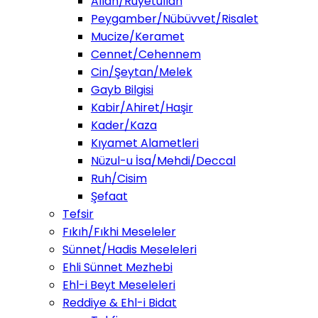
Allah/Ruyetullah
Peygamber/Nübüvvet/Risalet
Mucize/Keramet
Cennet/Cehennem
Cin/Şeytan/Melek
Gayb Bilgisi
Kabir/Ahiret/Haşir
Kader/Kaza
Kıyamet Alametleri
Nüzul-u İsa/Mehdi/Deccal
Ruh/Cisim
Şefaat
Tefsir
Fıkıh/Fıkhi Meseleler
Sünnet/Hadis Meseleleri
Ehli Sünnet Mezhebi
Ehl-i Beyt Meseleleri
Reddiye & Ehl-i Bidat