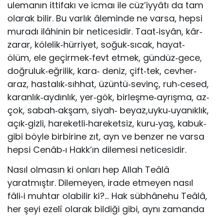
ulemanın ittifakı ve icmaı ile cüz’iyyâtı da tam
olarak bilir. Bu varlık âleminde ne varsa, hepsi
muradı ilâhinin bir neticesidir. Taat‐isyân, kâr‐
zarar, kölelik‐hürriyet, soğuk‐sıcak, hayat‐
ölüm, ele geçirmek‐fevt etmek, gündüz‐gece,
doğruluk‐eğrilik, kara‐ deniz, çift‐tek, cevher‐
araz, hastalık‐sıhhat, üzüntü‐sevinç, ruh‐cesed,
karanlık‐aydınlık, yer‐gök, birleşme‐ayrışma, az‐
çok, sabah‐akşam, siyah‐ beyaz,uyku‐uyanıklık,
açık‐gizli, hareketli‐hareketsiz, kuru‐yaş, kabuk‐
gibi böyle birbirine zıt, ayn ve benzer ne varsa
hepsi Cenâb‐ı Hakk’ın dilemesi neticesidir.
Nasıl olmasın ki onları hep Allah Teâlâ
yaratmıştır. Dilemeyen, irade etmeyen nasıl
fâli‐i muhtar olabilir ki?… Hak sübhânehu Teâlâ,
her şeyi ezelî olarak bildiği gibi, aynı zamanda