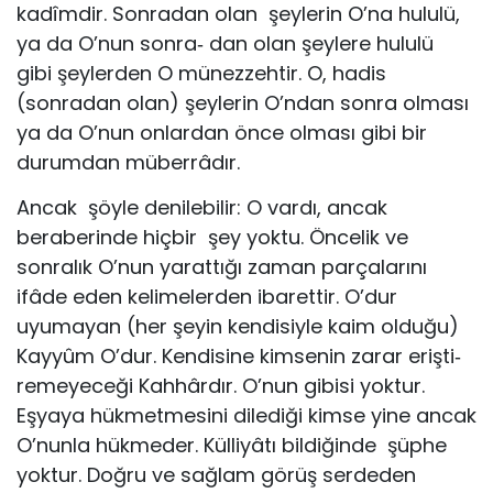
kadîmdir. Sonradan olan şeylerin O’na hululü,
ya da O’nun sonra‐ dan olan şeylere hululü
gibi şeylerden O münezzehtir. O, hadis
(sonradan olan) şeylerin O’ndan sonra olması
ya da O’nun onlardan önce olması gibi bir
durumdan müberrâdır.
Ancak şöyle denilebilir: O vardı, ancak
beraberinde hiçbir şey yoktu. Öncelik ve
sonralık O’nun yarattığı zaman parçalarını
ifâde eden kelimelerden ibarettir. O’dur
uyumayan (her şeyin kendisiyle kaim olduğu)
Kayyûm O’dur. Kendisine kimsenin zarar erişti‐
remeyeceği Kahhârdır. O’nun gibisi yoktur.
Eşyaya hükmetmesini dilediği kimse yine ancak
O’nunla hükmeder. Külliyâtı bildiğinde şüphe
yoktur. Doğru ve sağlam görüş serdeden