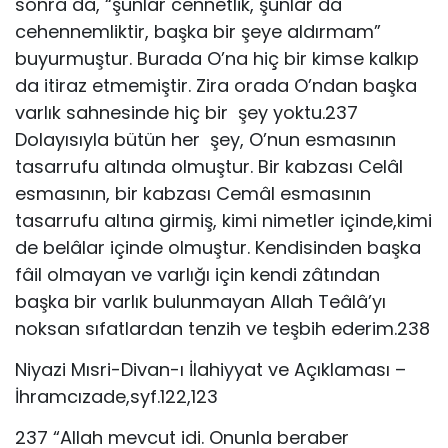
sonra da, “şunlar cennetlik, şunlar da
cehennemliktir, başka bir şeye aldırmam”
buyurmuştur. Burada O’na hiç bir kimse kalkıp
da itiraz etmemiştir. Zira orada O’ndan başka
varlık sahnesinde hiç bir şey yoktu.237
Dolayısıyla bütün her şey, O’nun esmasının
tasarrufu altında olmuştur. Bir kabzası Celâl
esmasının, bir kabzası Cemâl esmasının
tasarrufu altına girmiş, kimi nimetler içinde,kimi
de belâlar içinde olmuştur. Kendisinden başka
fâil olmayan ve varlığı için kendi zâtından
başka bir varlık bulunmayan Allah Teâlâ’yı
noksan sıfatlardan tenzih ve teşbih ederim.238
Niyazi Mısri-Divan-ı İlahiyyat ve Açıklaması –
İhramcızade,syf.122,123
237 “Allah mevcut idi. Onunla beraber