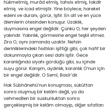
hükmetmiş, murâd etmiş, tahsis etmiş, takdir
etmiş ve icad etmiştir. Yine böylece, hareket
edeni ve duranı, görür, işitir. En alt ve en yüce
âlemlerin ötesinden konuşur. Uzaklık,
duymasına engel değildir. Çünkü O, her şeyden
yakındır. Yakınlık, görmesine engel teşkil etmez.
Zira O, aynı zamanda uzaktır. Nefsin
derinliklerindeki fısıltıları işittiği gibi, çok hafif bir
dokunmayla çıkan sesi dahi işitir. Gece
karanlığında siyahı gördüğü gibi, su içinde
suyu görür. Karışım, aydınlık, karanlık O’nun için
bir engel değildir. O Semî, Basîr’dir.
Hak Sübhânehû’nun konuşması, sükûttan
sonra oluşmuş bir kelâm değil, ya da
vehmedilen bir suskunluktan sonra
gerçekleşmiş bir kelâm olmayıp, diğer sıfatları