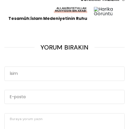
ALLAH/RUYETULLAH
MUHYIDDIN İBN ARABI
Tesamüh:İslam Medeniyetinin Ruhu
YORUM BIRAKIN