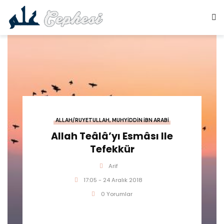
ALLAH/RUYETULLAH
,
MUHYIDDIN İBN ARABI
Allah Teâlâ’yı Esmâsı Ile
Tefekkür
Arif
17:05 - 24 Aralık 2018
0 Yorumlar