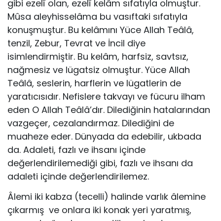
gibi ezelî olan, ezelî kelâm sıfatıyla olmuştur.
Mûsa aleyhisselâma bu vasıftaki sıfatıyla
konuşmuştur. Bu kelâmını Yüce Allah Teâlâ,
tenzil, Zebur, Tevrat ve İncil diye
isimlendirmiştir. Bu kelâm, harfsiz, savtsız,
nağmesiz ve lügatsiz olmuştur. Yüce Allah
Teâlâ, seslerin, harflerin ve lügatlerin de
yaratıcısıdır. Nefislere takvayı ve fücuru ilham
eden O Allah Teâlâ’dır. Dilediğinin hatalarından
vazgeçer, cezalandırmaz. Dilediğini de
muaheze eder. Dünyada da edebilir, ukbada
da. Adaleti, fazlı ve ihsanı içinde
değerlendirilemediği gibi, fazlı ve ihsanı da
adaleti içinde değerlendirilemez.
Âlemi iki kabza (tecelli) halinde varlık âlemine
çıkarmış ve onlara iki konak yeri yaratmış,