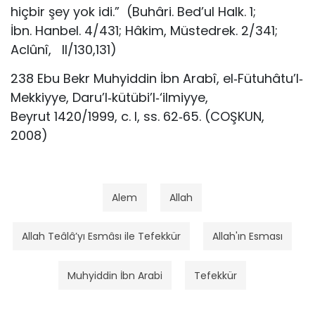
hiçbir şey yok idi.” (Buhâri. Bed’ul Halk. 1;
İbn. Hanbel. 4/431; Hâkim, Müstedrek. 2/341;
Aclûnî, II/130,131)
238 Ebu Bekr Muhyiddin İbn Arabî, el‐Fütuhâtu’l‐
Mekkiyye, Daru’l‐kütübi’l‐‘ilmiyye,
Beyrut 1420/1999, c. I, ss. 62‐65. (COŞKUN,
2008)
Alem
Allah
Allah Teâlâ’yı Esmâsı ile Tefekkür
Allah'ın Esması
Muhyiddin İbn Arabi
Tefekkür