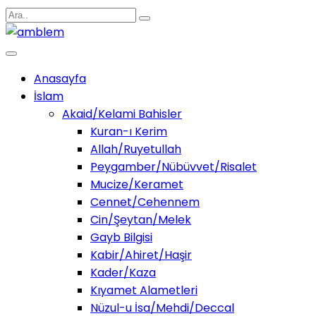
Anasayfa
İslam
Akaid/Kelami Bahisler
Kuran-ı Kerim
Allah/Ruyetullah
Peygamber/Nübüvvet/Risalet
Mucize/Keramet
Cennet/Cehennem
Cin/Şeytan/Melek
Gayb Bilgisi
Kabir/Ahiret/Haşir
Kader/Kaza
Kıyamet Alametleri
Nüzul-u İsa/Mehdi/Deccal