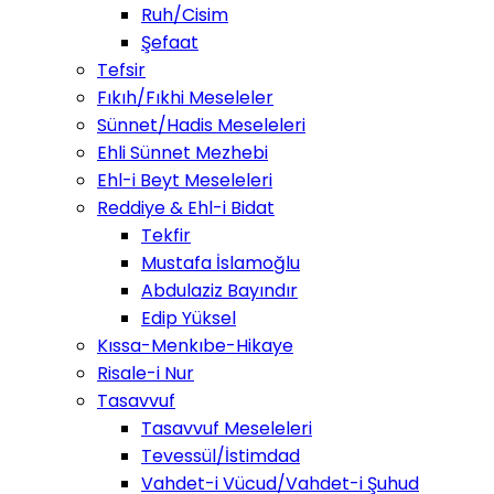
Ruh/Cisim
Şefaat
Tefsir
Fıkıh/Fıkhi Meseleler
Sünnet/Hadis Meseleleri
Ehli Sünnet Mezhebi
Ehl-i Beyt Meseleleri
Reddiye & Ehl-i Bidat
Tekfir
Mustafa İslamoğlu
Abdulaziz Bayındır
Edip Yüksel
Kıssa-Menkıbe-Hikaye
Risale-i Nur
Tasavvuf
Tasavvuf Meseleleri
Tevessül/İstimdad
Vahdet-i Vücud/Vahdet-i Şuhud