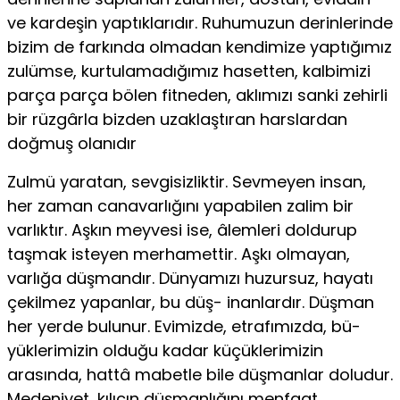
ve kardeşin yaptıklarıdır. Ruhumuzun derinlerinde
bizim de farkında olmadan kendimize yaptığımız
zulümse, kurtulamadı­ğımız hasetten, kalbimizi
parça parça bölen fitneden, aklımızı san­ki zehirli
bir rüzgârla bizden uzaklaştıran harslardan
doğmuş olanı­dır
Zulmü yaratan, sevgisizliktir. Sevmeyen insan,
her zaman ca­navarlığını yapabilen zalim bir
varlıktır. Aşkın meyvesi ise, âlemleri doldurup
taşmak isteyen merhamettir. Aşkı olmayan,
varlığa düşmandır. Dünyamızı huzursuz, hayatı
çekilmez yapanlar, bu düş- inanlardır. Düşman
her yerde bulunur. Evimizde, etrafımızda, bü­
yüklerimizin olduğu kadar küçüklerimizin
arasında, hattâ mabetle bile düşmanlar doludur.
Medeniyet, kılıcın düşmanlığını menfaat