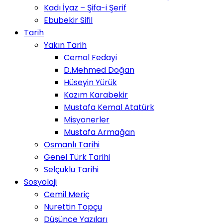
Kadı İyaz – Şifa-i Şerif
Ebubekir Sifil
Tarih
Yakın Tarih
Cemal Fedayi
D.Mehmed Doğan
Hüseyin Yürük
Kazım Karabekir
Mustafa Kemal Atatürk
Misyonerler
Mustafa Armağan
Osmanlı Tarihi
Genel Türk Tarihi
Selçuklu Tarihi
Sosyoloji
Cemil Meriç
Nurettin Topçu
Düşünce Yazıları