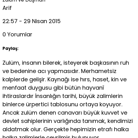
Arif
22:57 - 29 Nisan 2015
0 Yorumlar
Paylaş:
Zulüm, insanın bilerek, isteyerek başkasının ruh
ve bedenine acı yapmasıdır. Merhametsiz
kalplerde gelişir. Kaynağı ise hırs, ha­set, kin ve
menfaat duygusu gibi bütün hayvanî
ihtiraslardır İnsan­lığın tarihi, büyük zalimlerin
binlerce ürpertici tablosunu ortaya ko­yuyor.
Ancak zulüm denen canavarı büyük kuvvet ve
devlet sahip­lerinin varlığında tanımak, kendimizi
aldatmak olur. Gerçekte hepi­mizin etrafı halka
halka zalimlerle çevrilmiş bulunuyor.