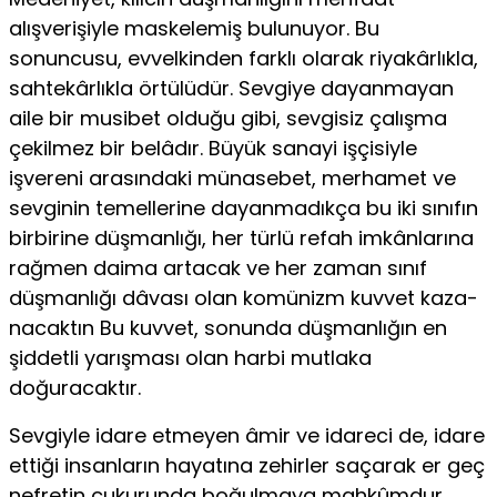
alışverişiyle maskelemiş bulunuyor. Bu
sonuncusu, evvelkinden farklı olarak riyakârlıkla,
sahtekârlıkla örtülüdür. Sevgiye dayan­mayan
aile bir musibet olduğu gibi, sevgisiz çalışma
çekilmez bir belâdır. Büyük sanayi işçisiyle
işvereni arasındaki münasebet, mer­hamet ve
sevginin temellerine dayanmadıkça bu iki sınıfın
birbiri­ne düşmanlığı, her türlü refah imkânlarına
rağmen daima artacak ve her zaman sınıf
düşmanlığı dâvası olan komünizm kuvvet kaza­
nacaktın Bu kuvvet, sonunda düşmanlığın en
şiddetli yarışması olan harbi mutlaka
doğuracaktır.
Sevgiyle idare etmeyen âmir ve idareci de, idare
ettiği insanla­rın hayatına zehirler saçarak er geç
nefretin çukurunda boğulmaya mahkûmdur.