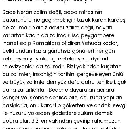
Sade Neron zalim değil, baba mirasının
bütününü eline geçirmek için tuzak kuran kardeş
de zalimdir. Yalnız devlet zalim değil, hayatı
karartan kadın da zalimdir. İsa peygambere
ihanet edip Romalılara bildiren Yehuda kadar,
belki ondan fazla günahsız gönülleri her gün
zehir­leyen yayınlar, gazeteler ve radyolarla
televizyonlar da zalimdir. Bizi yakından kuşatan
bu zalimler, insanlığın tarihini çerçeveleyen ünlü
ve büyük zalimlerden yüz defa daha tehlikeli, çok
daha zarar­lıdırlar. Bedene duyurulan acılara
vahşet ve işkence denilse bile, asıl ruha yapılan
baskılarla, onu karartıp çökerten ve ondaki sevgi
ile huzuru yokeden şiddetlere zulüm demek
doğru olur. Bizi en ya­kından çevirip ruhumuzun
derinlerine saplanan zulümler, dostun, evlâdın