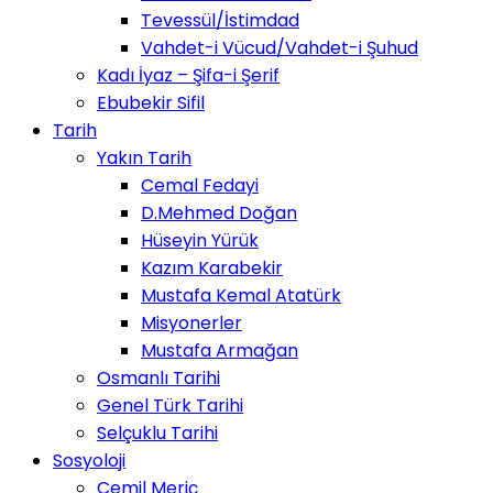
Tevessül/İstimdad
Vahdet-i Vücud/Vahdet-i Şuhud
Kadı İyaz – Şifa-i Şerif
Ebubekir Sifil
Tarih
Yakın Tarih
Cemal Fedayi
D.Mehmed Doğan
Hüseyin Yürük
Kazım Karabekir
Mustafa Kemal Atatürk
Misyonerler
Mustafa Armağan
Osmanlı Tarihi
Genel Türk Tarihi
Selçuklu Tarihi
Sosyoloji
Cemil Meriç