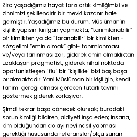
Zira yaşadığımız hayat tarzı artık kimliğimizi ve
zihnimizi şekillendirir bir mevki kazanır hale
gelmiştir. Yaşadığımız bu durum, Müslüman’ın
kişilik yapısını kırılgan yapmakta; “tanımlanabilir”
bir kimlikten ya da “taranabilir” bir kimlikten -
sözgelimi “emin olmak” gibi- tanımlanması
ve/veya ta­nınması zor, giderek emin olmaklıktan
uzaklaşan pragmatist, gide­rek nihai noktada
oportünistleşen “flu” bir “kişilikle” bizi baş başa
bırakmaktadır. Yani Müslüman bir kişiliğin, kendi
tanımı gereği ol­ması gereken tutarlı tavrını
göstermek giderek zorlaşıyor.
Şimdi tekrar başa dönecek olursak; buradaki
sorun kimliği bil­diren, aidiyeti inşa eden; insana,
kim olduğundan dolayı neyi nasıl yapması
gerektiği hususunda referanslar/ölçü sunan