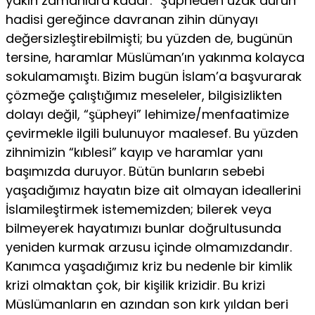
yakın za­manlara kadar. “Şüpheden uzak durun”
hadisi gereğince davranan zihin dünyayı
değersizleştirebilmişti; bu yüzden de, bugünün
tersine, haramlar Müslüman’ın yakınma kolayca
sokulamamıştı. Bizim bu­gün İslam’a başvurarak
çözmeğe çalıştığımız meseleler, bilgisizlikten
dolayı değil, “şüpheyi” lehimize/menfaatimize
çevirmekle ilgili bulu­nuyor maalesef. Bu yüzden
zihnimizin “kıblesi” kayıp ve haramlar yanı
başımızda duruyor. Bütün bunların sebebi
yaşadığımız hayatın bize ait olmayan ideallerini
İslamileştirmek istememizden; bilerek veya
bilmeyerek hayatımızı bunlar doğrultusunda
yeniden kurmak arzusu içinde olmamızdandır.
Kanımca yaşadığımız kriz bu nedenle bir kimlik
krizi olmaktan çok, bir kişilik krizidir. Bu krizi
Müslüman­ların en azından son kırk yıldan beri