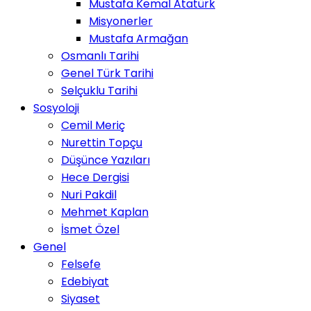
Mustafa Kemal Atatürk
Misyonerler
Mustafa Armağan
Osmanlı Tarihi
Genel Türk Tarihi
Selçuklu Tarihi
Sosyoloji
Cemil Meriç
Nurettin Topçu
Düşünce Yazıları
Hece Dergisi
Nuri Pakdil
Mehmet Kaplan
İsmet Özel
Genel
Felsefe
Edebiyat
Siyaset