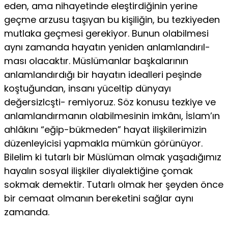
eden, ama nihayetinde eleştirdiğinin yerine
geçme arzusu taşıyan bu kişiliğin, bu tezkiyeden
mutlaka geçmesi gereki­yor. Bunun olabilmesi
aynı zamanda hayatın yeniden anlamlandırıl­
ması olacaktır. Müslümanlar başkalarının
anlamlandırdığı bir hayatın idealleri peşinde
koştuğundan, insanı yüceltip dünyayı
değersizlcşti- remiyoruz. Söz konusu tezkiye ve
anlamlandırmanın olabilmesinin imkânı, İslam’ın
ahlâkını “eğip-bükmeden” hayat ilişkilerimizin
dü­zenleyicisi yapmakla mümkün görünüyor.
Bilelim ki tutarlı bir Müs­lüman olmak yaşadığımız
hayalın sosyal ilişkiler diyalektiğine çomak
sokmak demektir. Tutarlı olmak her şeyden önce
bir cemaat olma­nın bereketini sağlar aynı
zamanda.