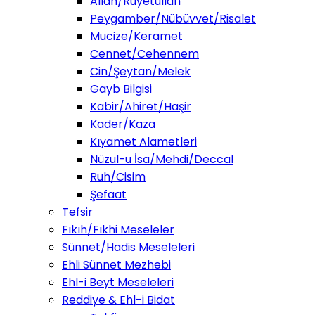
Allah/Ruyetullah
Peygamber/Nübüvvet/Risalet
Mucize/Keramet
Cennet/Cehennem
Cin/Şeytan/Melek
Gayb Bilgisi
Kabir/Ahiret/Haşir
Kader/Kaza
Kıyamet Alametleri
Nüzul-u İsa/Mehdi/Deccal
Ruh/Cisim
Şefaat
Tefsir
Fıkıh/Fıkhi Meseleler
Sünnet/Hadis Meseleleri
Ehli Sünnet Mezhebi
Ehl-i Beyt Meseleleri
Reddiye & Ehl-i Bidat