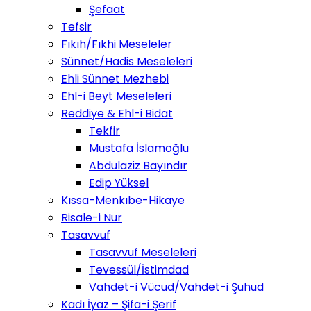
Şefaat
Tefsir
Fıkıh/Fıkhi Meseleler
Sünnet/Hadis Meseleleri
Ehli Sünnet Mezhebi
Ehl-i Beyt Meseleleri
Reddiye & Ehl-i Bidat
Tekfir
Mustafa İslamoğlu
Abdulaziz Bayındır
Edip Yüksel
Kıssa-Menkıbe-Hikaye
Risale-i Nur
Tasavvuf
Tasavvuf Meseleleri
Tevessül/İstimdad
Vahdet-i Vücud/Vahdet-i Şuhud
Kadı İyaz – Şifa-i Şerif