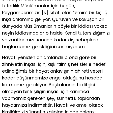
tutarlılık Müslüman­lar için bugün,
Peygamberimizin [s] sıfatı olan “emin” bir kişiliği
inşa anlamına geliyor. Çürüyen ve kokuşan bir
dünyada Müslümanların böyle bir iddiası yoksa
neyin iddiasındalar o halde. Kendi tutarsız­lığımızı
ve zaaflarımızı sonuna kadar dış sebeplere
bağlamamız ge­rektiğini sanmıyorum.
Hayatı yeniden anlamlandırıp ona göre bir
zihniyetin inşası için; kışkırtılmış nefislerle hedef
edindiğimiz bir hayat anlayışının ahireti yeteri
kadar düşünmemize engel olduğunu hesaba
katmamız gere­kiyor. Başkalarının taklitçisi
olmayan bir kişiliğin inşası için kanımca
yapmamız gereken şey, sünneti kitaplardan
hayatımıza indirmektir. Hayatı ve amel olarak
kimliğimizi sünnetin kalıplan içinde anlam­