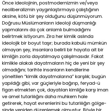
Önce ideolojinin, postmodernizmin ve/veya
neoliberalizmin yaygınlaştırmaya çalıştığının
aksine, kötü bir şey olduğunu düşün­müyorum.
Doğrusu Müslümanların ideoloji düşmanlığı
yapmalarını da çok anlamlı bulmadığımı
belirtmek istiyorum. Zira her kimlik as­lında
ideolojik bir boyut taşır; burada kabulü mümkün
olmayan şey, insanlara belirli bir hayata ait bir
kimliğin zorla dayatılmaya çalışıl­masıdır. Fakat
kimlikle alakalı dayatmaların hiç de yeni bir şey
ol­madığını; tarihte insanların kendilerine
yöneltilen “kimlik dayatma­larına” karşılık; bugün
yapıldığı gibi, var güçleriyle bağırıp, feryad-ü
figan etmekten çok, dayatılan kimliğe karşı iman
ve amel tutarlılığını daha muhkem hale
getirerek, hayat evrenlerini bu tutarlılığın gölge­
sinde yeniden düzenlemek olmuştur. Böyle bir