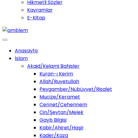
Hikmetli Sözler
Kavramlar
E-Kitap
Anasayfa
İslam
Akaid/Kelami Bahisler
Kuran-ı Kerim
Allah/Ruyetullah
Peygamber/Nübüvvet/Risalet
Mucize/Keramet
Cennet/Cehennem
Cin/Şeytan/Melek
Gayb Bilgisi
Kabir/Ahiret/Haşir
Kader/Kaza