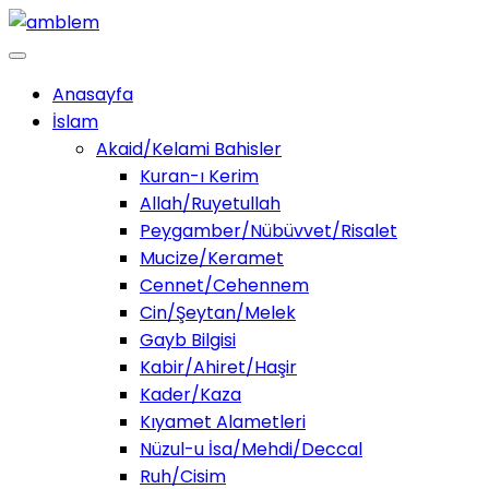
Anasayfa
İslam
Akaid/Kelami Bahisler
Kuran-ı Kerim
Allah/Ruyetullah
Peygamber/Nübüvvet/Risalet
Mucize/Keramet
Cennet/Cehennem
Cin/Şeytan/Melek
Gayb Bilgisi
Kabir/Ahiret/Haşir
Kader/Kaza
Kıyamet Alametleri
Nüzul-u İsa/Mehdi/Deccal
Ruh/Cisim