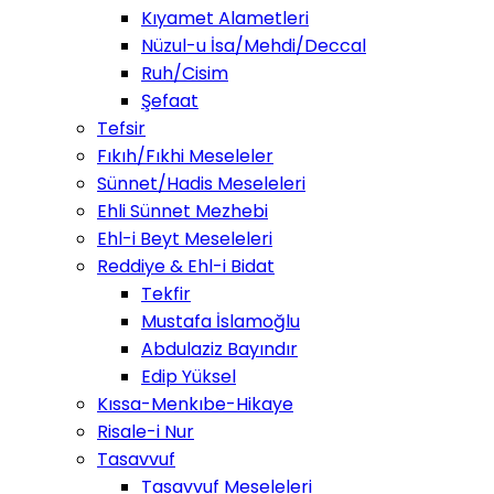
Kıyamet Alametleri
Nüzul-u İsa/Mehdi/Deccal
Ruh/Cisim
Şefaat
Tefsir
Fıkıh/Fıkhi Meseleler
Sünnet/Hadis Meseleleri
Ehli Sünnet Mezhebi
Ehl-i Beyt Meseleleri
Reddiye & Ehl-i Bidat
Tekfir
Mustafa İslamoğlu
Abdulaziz Bayındır
Edip Yüksel
Kıssa-Menkıbe-Hikaye
Risale-i Nur
Tasavvuf
Tasavvuf Meseleleri