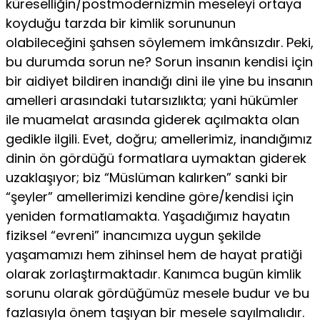
küreselliğin/postmodernizmin meseleyi ortaya
koyduğu tarzda bir kimlik sorununun
olabileceğini şahsen söylemem imkânsızdır. Peki,
bu durumda sorun ne? Sorun insa­nın kendisi için
bir aidiyet bildiren inandığı dini ile yine bu insanın
amelleri arasındaki tutarsızlıkta; yani hükümler
ile muamelat ara­sında giderek açılmakta olan
gedikle ilgili. Evet, doğru; amellerimiz, inandığımız
dinin ön gördüğü formatlara uymaktan giderek
uzakla­şıyor; biz “Müslüman kalırken” sanki bir
“şeyler” amellerimizi ken­dine göre/kendisi için
yeniden formatlamakta. Yaşadığımız hayatın
fiziksel “evreni” inancımıza uygun şekilde
yaşamamızı hem zihin­sel hem de hayat pratiği
olarak zorlaştırmaktadır. Kanımca bugün kimlik
sorunu olarak gördüğümüz mesele budur ve bu
fazlasıyla önem taşıyan bir mesele sayılmalıdır.