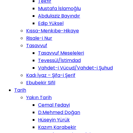
Tekfir
Mustafa İslamoğlu
Abdulaziz Bayındır
Edip Yüksel
Kıssa-Menkıbe-Hikaye
Risale-i Nur
Tasavvuf
Tasavvuf Meseleleri
Tevessül/İstimdad
Vahdet-i Vücud/Vahdet-i Şuhud
Kadı İyaz – Şifa-i Şerif
Ebubekir Sifil
Tarih
Yakın Tarih
Cemal Fedayi
D.Mehmed Doğan
Hüseyin Yürük
Kazım Karabekir