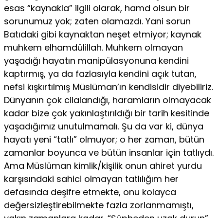
esas “kaynakla” ilgili olarak, hamd olsun bir
sorunumuz yok; zaten olamazdı. Yani sorun
Batıdaki gibi kaynaktan neşet etmiyor; kaynak
muhkem el­hamdülillah. Muhkem olmayan
yaşadığı hayatın manipülasyonuna kendini
kaptırmış, ya da fazlasıyla kendini açık tutan,
nefsi kışkır­tılmış Müslüman’ın kendisidir diyebiliriz.
Dünyanın çok cilalandığı, haramların olmayacak
kadar bize çok yakınlaştırıldığı bir tarih ke­sitinde
yaşadığımız unutulmamalı. Şu da var ki, dünya
hayatı yeni “tatlı” olmuyor; o her zaman, bütün
zamanlar boyunca ve bütün in­sanlar için tatlıydı.
Ama Müslüman kimlik/kişilik onun ahiret yurdu
karşısındaki sahici olmayan tatlılığım her
defasında deşifre etmekte, onu kolayca
değersizleştirebilmekte fazla zorlanmamıştı,