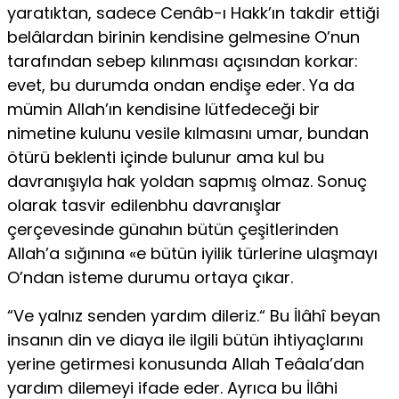
yaratıktan, sadece Cenâb-ı Hakk’ın takdir ettiği
belâlardan birinin kendisine gelmesine O’nun
tarafından sebep kılınması açısından korkar:
evet, bu durumda ondan endişe eder. Ya da
mümin Allah’ın kendisine lütfedeceği bir
nimetine kulunu vesile kılmasını umar, bundan
ötürü beklenti içinde bulunur ama kul bu
davranışıyla hak yoldan sapmış olmaz. Sonuç
olarak tasvir edilenbhu davranışlar
çerçevesinde günahın bütün çeşitlerinden
Allah’a sığınına «e bütün iyilik türlerine ulaşmayı
O’ndan isteme durumu ortaya çıkar.
“Ve yalnız senden yardım dileriz.“ Bu İlâhî beyan
insanın din ve diaya ile ilgili bütün ihtiyaçlarını
yerine getirmesi konusunda Allah Teâala’dan
yar­dım dilemeyi ifade eder. Ayrıca bu İlâhi