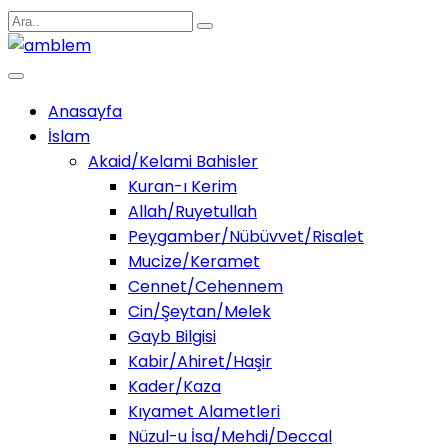
Anasayfa
İslam
Akaid/Kelami Bahisler
Kuran-ı Kerim
Allah/Ruyetullah
Peygamber/Nübüvvet/Risalet
Mucize/Keramet
Cennet/Cehennem
Cin/Şeytan/Melek
Gayb Bilgisi
Kabir/Ahiret/Haşir
Kader/Kaza
Kıyamet Alametleri
Nüzul-u İsa/Mehdi/Deccal