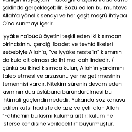
şeklinde gerçekleşebilir. Sözü edilen bu muhteva
Allah’a yönelik senayı ve her çeşit meşrû ihtiyacı
O’na sunmayı içerir.
İyyâke na’büdü âyetini teşkil eden iki kısımdan
birincisinin, içerdiği ibadet ve tevhid ilkeleri
sebebiyle Allah’a, “ve iyyâke neste’în” kısmının
da kula ait olması da ihtimal dahilindedir, /
çünkü bu ikinci kısımda kulun, Allah’ın yardımını
talep etmesi ve arzusunu yerine getirmesinin
temennisi vardır. Nitekim sûrenin devam eden
kısmının dua üslûbuna büründürülmesi bu
ihtimali güç­lendirmededir. Yukarıda söz konusu
edilen kutsi hadiste de azız ve çelil olan Allah
“Fâtiha’nın bu kısmı kuluma aittir; kulum ne
isterse kendisine verile­cektir” buyurmuştur.