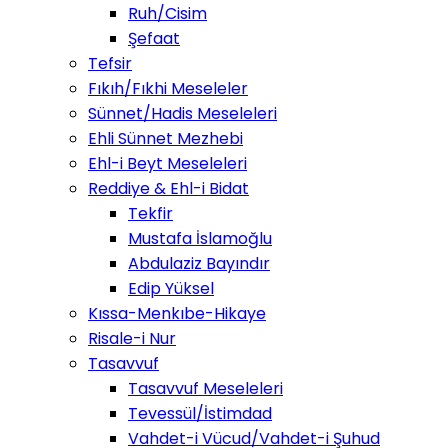
Ruh/Cisim
Şefaat
Tefsir
Fıkıh/Fıkhi Meseleler
Sünnet/Hadis Meseleleri
Ehli Sünnet Mezhebi
Ehl-i Beyt Meseleleri
Reddiye & Ehl-i Bidat
Tekfir
Mustafa İslamoğlu
Abdulaziz Bayındır
Edip Yüksel
Kıssa-Menkıbe-Hikaye
Risale-i Nur
Tasavvuf
Tasavvuf Meseleleri
Tevessül/İstimdad
Vahdet-i Vücud/Vahdet-i Şuhud