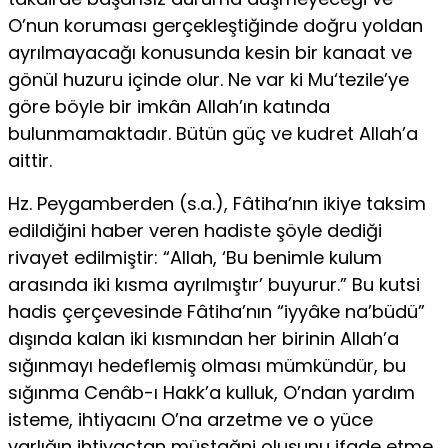
O’nun koruması gerçekleş­tiğinde doğru yoldan
ayrılmayacağı konusunda kesin bir kanaat ve
gönül hu­zuru içinde olur. Ne var ki Mu‘tezile’ye
göre böyle bir imkân Allah’ın katında
bulunmamaktadır. Bütün güç ve kudret Allah’a
aittir.
Hz. Peygamberden (s.a.), Fâtiha’nın ikiye taksim
edildiğini haber veren hadiste şöyle dediği
rivayet edilmiştir: “Allah, ‘Bu benimle kulum
arasında iki kısma ayrılmıştır’ buyurur.” Bu kutsi
hadis çerçevesinde Fâtiha’nın “iyyâke na’büdü”
dışında kalan iki kısmından her birinin Allah’a
sığınmayı hedeflemiş olması mümkündür, bu
sığınma Cenâb-ı Hakk’a kulluk, O’ndan yardım
isteme, ihtiyacını O’na arzetme ve o yüce
varlığın ihtiyaçtan müstağni oluşunu ifade etme