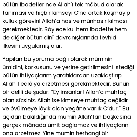
bütün ibadetlerinde Allah’ı tek mâbud olarak
tanıması ve hiçbir kimseyi O’na ortak koşmayıp
kulluk görevini Allah’a has ve münhasır kılması
gerek­mektedir. Böylece kul hem ibadette hem
de diğer bütün dinî davranışlarında tevhid
ilkesini uygulamış olur.
Yapılan bu yoruma bağlı olarak müminin
ümidini, korkusunu ve yerine ge­tirilmesini istediği
bütün ihtiyaçlarım yaratıklardan uzaklaştırıp
Allah Teâlâ’ya arzetmesi gerekmektedir. Bunun
bir delili de şudur: “Ey insanlar! Allah’a muh­taç
olan sîzsiniz. Allah ise kimseye muhtaç değildir
ve övülmeye lâyık olan yegâne varlık O’dur.” Bu
açıdan bakıldığında mümin Allah’tan başkasına
gerçek mânada ümit bağlamaz ve ihtiyaçlarını
ona arzetmez. Yine mümin her­hangi bir