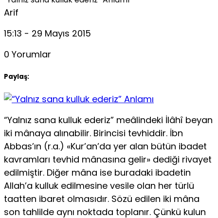
Arif
15:13 - 29 Mayıs 2015
0 Yorumlar
Paylaş:
“Yalnız sana kulluk ederiz” meâlindeki İlâhî beyan
iki mânaya alınabilir. Birincisi tevhiddir. İbn
Abbas’ın (r.a.) «Kur’an’da yer alan bütün ibadet
kav­ramları tevhid mânasına gelir» dediği rivayet
edilmiştir. Diğer mâna ise bu­radaki ibadetin
Allah’a kulluk edilmesine vesile olan her türlü
taatten ibaret olmasıdır. Sözü edilen iki mâna
son tahlilde aynı noktada toplanır. Çünkü ku­lun