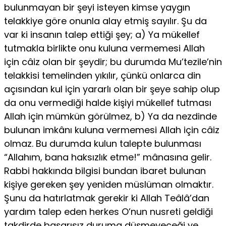
bulunmayan bir şeyi isteyen kimse yaygın
telakkiye göre onunla alay etmiş sayılır. Şu da
var ki insanın talep ettiği şey; a) Ya mükellef
tutmakla birlikte onu kuluna vermemesi Allah
için câiz olan bir şeydir; bu durumda Mu’tezile’nin
telakkisi temelinden yıkılır, çünkü onlarca din
açısından kul için yararlı olan bir şeye sahip olup
da onu vermediği halde kişiyi mükellef tutması
Allah için mümkün görülmez, b) Ya da nezdinde
bulunan imkânı ku­luna vermemesi Allah için câiz
olmaz. Bu durumda kulun talepte bulunması
“Allahım, bana haksızlık etme!” mânasına gelir.
Rabbi hakkında bilgisi bun­dan ibaret bulunan
kişiye gereken şey yeniden müslüman olmaktır.
Şunu da hatırlatmak gerekir ki Allah Teâlâ’dan
yardım talep eden herkes O’nun nusreti geldiği
takdirde başarısız duruma düşmeyeceği ve