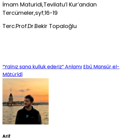
İmam Maturidi,Tevilatu’l Kur’andan
Tercümeler,syf;16-19
Terc.Prof.Dr.Bekir Topaloğlu
“Yalnız sana kulluk ederiz” Anlamı
Ebû Mansûr el-
Mâtürîdî
Arif