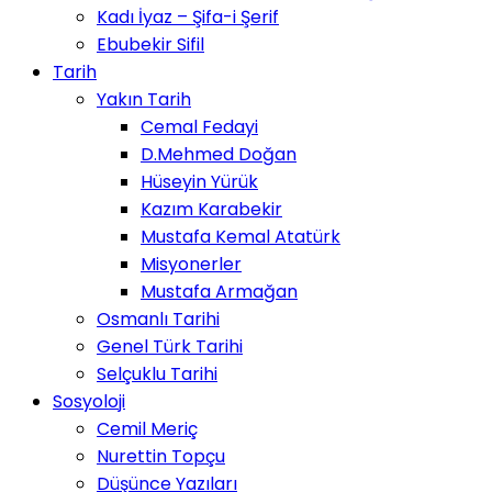
Kadı İyaz – Şifa-i Şerif
Ebubekir Sifil
Tarih
Yakın Tarih
Cemal Fedayi
D.Mehmed Doğan
Hüseyin Yürük
Kazım Karabekir
Mustafa Kemal Atatürk
Misyonerler
Mustafa Armağan
Osmanlı Tarihi
Genel Türk Tarihi
Selçuklu Tarihi
Sosyoloji
Cemil Meriç
Nurettin Topçu
Düşünce Yazıları