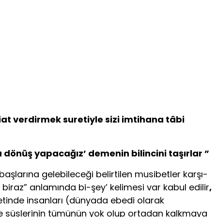
at verdirmek suretiyle sizi imtihana tâbi
a dönüş yapacağız’ demenin bilincini taşırlar ”
 başlarına gelebileceği belirtilen musibetler karşı­
 biraz” anlamında bi-şey’ kelimesi var kabul edilir
,
âyetinde insanları (dünyada ebedi olarak
ı ve süslerinin tümünün yok olup ortadan kalkmaya