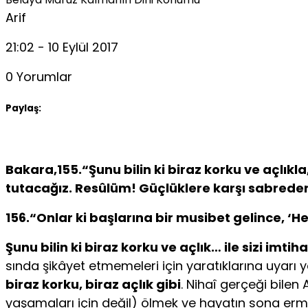
Arif
21:02 - 10 Eylül 2017
0 Yorumlar
Paylaş:
Bakara,155.“Şunu bilin ki biraz korku ve açlıkl
tutacağız. Resûlüm! Güçlüklere karşı sabredenl
156.“Onlar ki başlarına bir musibet gelince, ‘H
Şunu bilin ki biraz korku ve açlık… ile sizi imti
sında şikâyet etmemeleri için yaratıklarına uyarı y
biraz korku, biraz açlık gibi
. Nihaî gerçeği bilen
yaşamaları için değil) ölmek ve hayatın sona erme