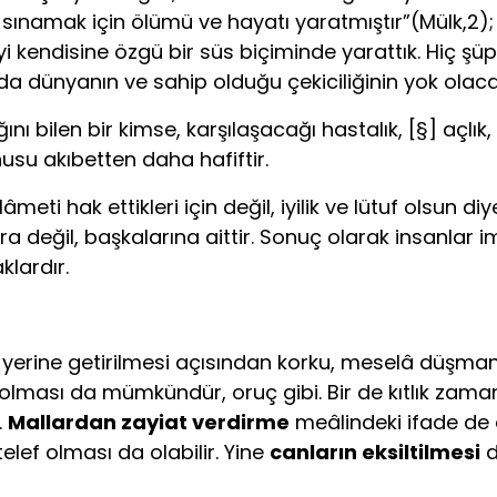
ınamak için ölümü ve hayatı yaratmıştır”(Mülk,2); “
i kendisine özgü bir süs biçiminde yarattık. Hiç şü
da dünyanın ve sahip olduğu çekiciliğinin yok olacağ
ı bilen bir kimse, karşılaşacağı hastalık, [§] açlı
usu akıbetten daha hafiftir.
âmeti hak ettikleri için de­ğil, iyilik ve lütuf olsun 
ra değil, başkalarına aittir. Sonuç olarak insanlar 
lardır.
ğun yerine getirilmesi açısından korku, meselâ düşman
olması da müm­kündür, oruç gibi. Bir de kıtlık zamanı 
.
Mallardan zayiat ver­dirme
meâlindeki ifade de 
elef olması da olabilir. Yine
canların eksiltilmesi
d