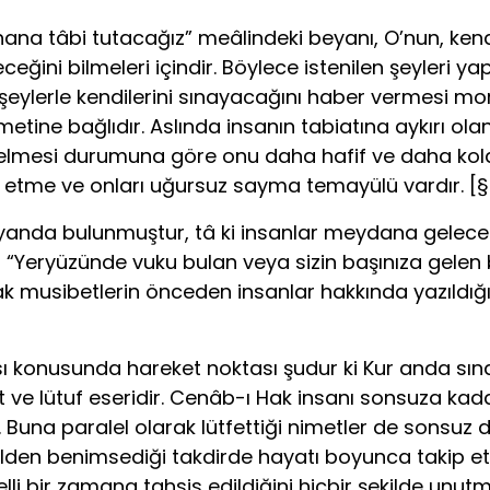
 imtihana tâbi tutacağız” meâlindeki beyanı, O’nun, 
ini bilmeleri içindir. Böylece istenilen şeyleri ya
en şeylerle kendilerini sınayacağını haber vermesi mor
ine bağlıdır. Aslında insanın tabiatına aykırı olan 
elmesi durumuna göre onu daha hafif ve daha kolay k
et etme ve on­ları uğursuz sayma temayülü vardır. [§
anda bulunmuştur, tâ ki insanlar meydana gelecek
i: “Yeryüzünde vuku bulan veya sizin başınıza gele
usibetlerin önceden insanlar hakkında yazıldığını b
sı konusunda hareket noktası şudur ki Kur anda sına
et ve lütuf eseridir. Cenâb-ı Hak insanı sonsuza k
na paralel olarak lütfet­tiği nimetler de sonsuz değil
nülden benimsediği takdirde ha­yatı boyunca takip e
lli bir zamana tahsis edildiğini hiç­bir şekilde unu