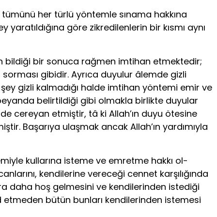
lup tümünü her türlü yöntemle sınama hakkına
y yaratıldığına göre zikredilenlerin bir kısmı aynı
n bildiği bir sonuca rağmen imtihan etmektedir;
 sorması gibidir. Ayrıca duyulur âlemde gizli
r şey gizli kalmadığı halde imtihan yöntemi emir ve
eyanda belirtildiği gibi olmakla birlikte duyular
 cereyan etmiştir, tâ ki Allah’ın duyu ötesine
lmiştir. Başarıya ulaşmak ancak Allah’ın yardımıyla
eremiyle kullarına isteme ve emretme hakkı ol­
nlarını, kendilerine vereceği cennet karşılığında
ra daha hoş gelmesini ve kendilerinden istediği
ad et­meden bütün bunları kendilerinden istemesi