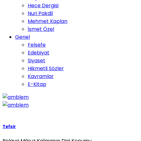
Hece Dergisi
Nuri Pakdil
Mehmet Kaplan
İsmet Özel
Genel
Felsefe
Edebiyat
Siyaset
Hikmetli Sözler
Kavramlar
E-Kitap
Tefsir
Belaya Mâruz Kalmanın Dini Konumu