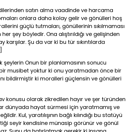
ken­dilerinden satın alma vaadinde ve harcama
pmaları onlara daha kolay gelir ve gönülleri hoş
allerini güçlü tut­maları, gönüllerinin sıkılmaması
her şey böyledir. Ona alıştırıldığı ve gelişinden
arşılar. Şu da var ki bu tür sıkıntılarda
]
 şeylerin Onun bir planlamasının sonucu
n bir musibet yoktur ki onu yaratmadan önce bir
ildirmiştir ki moralleri güçlensin ve gönülleri
v konusu olarak zikredilen hayır ve şer türün­den
adar dünyada hayat sürmesi için yaratmamış ve
dir. Kul, yaratılışının bağlı kılındığı bu statüyü
ttiği seyir kendisine münasip görünür ve gönül
tmaz. Şunu da hatırlatmak gerekir ki insana