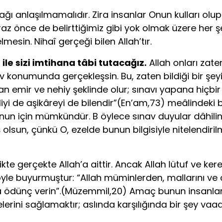
ğı anlaşılmamalıdır. Zira insanlar Onun kulları o
raz önce de belirttiğimiz gibi yok olmak üzere her şe
mesin. Nihaî gerçeği bilen Allah’tır.
 ile sizi imtihana tâbi tutacağız.
Allah onları zate
v konumunda gerçekleşsin. Bu, zaten bildiği bir şeyi
an emir ve nehiy şeklinde olur; sınavı ya­pana hiçbi
liyi de aşikâreyi de bilendir”(En’am,73) meâlindeki b
n için mümkündür. B öylece sınav duyular dâhilinde
 olsun, çünkü O, ezelde bunun bilgisiyle nitelendiri
likte gerçekte Allah’a aittir. Ancak Allah lütuf ve k
le buyurmuştur: “Allah müminlerden, mallarını ve ca
uyla ödünç verin”.(Müzemmil,20) Amaç bunun in­sanla
lerini sağlamaktır; aslında karşılığında bir şey va