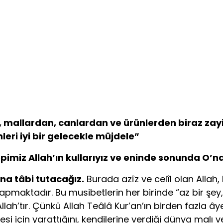
a, mallardan, canlardan ve ürünlerden biraz zayi
eri iyi bir gelecekle müjdele”
epimiz Allah’ın kulları­yız ve eninde sonunda O’n
hana tâbi tutacağız.
Bu­rada azîz ve celîl olan Allah,
apmaktadır. Bu musibetlerin her birinde “az bir şey,
 Allah’tır. Çünkü Allah Teâlâ Kur’an’ın birden fazla 
si için yarattığını, kendilerine verdiği dünya mal