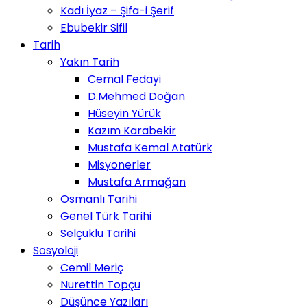
Kadı İyaz – Şifa-i Şerif
Ebubekir Sifil
Tarih
Yakın Tarih
Cemal Fedayi
D.Mehmed Doğan
Hüseyin Yürük
Kazım Karabekir
Mustafa Kemal Atatürk
Misyonerler
Mustafa Armağan
Osmanlı Tarihi
Genel Türk Tarihi
Selçuklu Tarihi
Sosyoloji
Cemil Meriç
Nurettin Topçu
Düşünce Yazıları