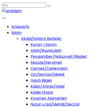
Anasayfa
İslam
Akaid/Kelami Bahisler
Kuran-ı Kerim
Allah/Ruyetullah
Peygamber/Nübüvvet/Risalet
Mucize/Keramet
Cennet/Cehennem
Cin/Şeytan/Melek
Gayb Bilgisi
Kabir/Ahiret/Haşir
Kader/Kaza
Kıyamet Alametleri
Nüzul-u İsa/Mehdi/Deccal