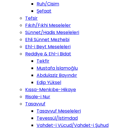
Ruh/Cisim
Şefaat
Tefsir
Fıkıh/Fıkhi Meseleler
Sünnet/Hadis Meseleleri
Ehli Sünnet Mezhebi
Ehl-i Beyt Meseleleri
Reddiye & Ehl-i Bidat
Tekfir
Mustafa İslamoğlu
Abdulaziz Bayındır
Edip Yüksel
Kıssa-Menkıbe-Hikaye
Risale-i Nur
Tasavvuf
Tasavvuf Meseleleri
Tevessül/İstimdad
Vahdet-i Vücud/Vahdet-i Şuhud