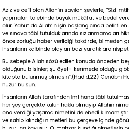
Aziz ve celîl olan Allah’ın sayılan şeylerle, “Sizi
yapmaları talebinde büyük mükâfat ve bedel vereceğ
olur. Yahut da Allah’ın işin başlangıcında be­lirtil
ve sınava tâbi tutulduklarında sızlanmamaları hikmet
önce zorluğu haber verildiği takdirde, bilmeden g
insanların kalbinde olayları bazı yaratıklara nisp
Bu sebeple Allah sözü edilen konuda önceden bey
olduğunu bilsinler; şu âyet-i kerîmede olduğu gib
kitapta bulunmuş olmasın”.(Hadid,22) Cenâb-ı Hak m
huzur bulsun.
İnsanların Allah tarafından imtihana tâbi tutulma
her şey gerçekte kulun hakkı olmayıp Allahın nim
ona verdiği yaşama nimetini de ebedî kılmamıştır. Bu
ve sahip kılındığı nimetleri bu çerçeve içinde gö
huzuruna kavuşur. O, mahzar kılındığı nimetlerin be