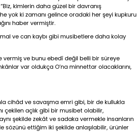
Biz, kimlerin daha güzel bir davranış
phe yok ki zamanı gelince oradaki her şeyi kupkuru
ını haber ver­miştir.
k, mal ve can kaybı gibi musibetlere daha kolay
diye vermiş ve bunu ebedî değil belli bir süreye
imkânlar var oldukça O’na minnettar olacaklarını,
la cihâd ve savaşma emri gibi, bir de kul­lukla
çekilen açlık gibi bir musibet olabilir,
aynı şekilde zekât ve sadaka vermekle insanların
e sözünü ettiğim iki şekilde anlaşılabilir, ürünler