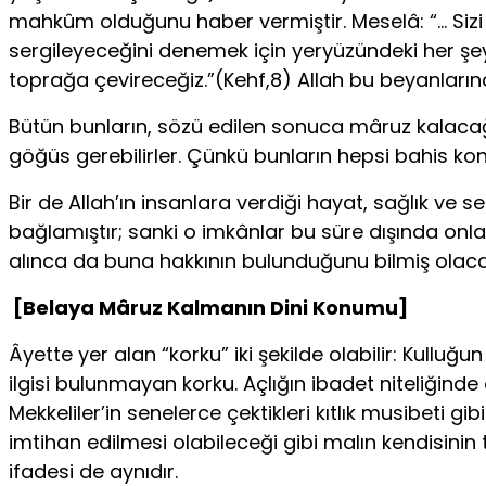
mahkûm olduğunu haber vermiştir. Meselâ: “… Sizi s
sergileyeceğini denemek için yeryüzündeki her şey
toprağa çevireceğiz.”(Kehf,8) Allah bu be­yanların
Bütün bunların, sözü edilen sonuca mâruz kalacağın
göğüs gerebilirler. Çünkü bunların hepsi bahis kon
Bir de Allah’ın insanlara verdiği hayat, sağlık ve sel
bağla­mıştır; sanki o imkânlar bu süre dışında onla
alınca da buna hakkının bulunduğunu bilmiş olacak
[Belaya Mâruz Kalmanın Dini Konumu]
Âyette yer alan “korku” iki şekilde olabilir: Kullu
ilgisi bulunmayan korku. Açlığın ibadet niteliğinde 
Mekkeliler’in senelerce çektikleri kıtlık musibeti gibi
imtihan edilmesi olabileceği gibi malın kendisinin t
ifadesi de aynıdır.