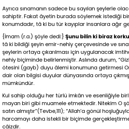
Ayrıca sınamanın sadece bu sayılan şeylerle olaca
sahip­tir. Fakat âyetin burada söylemek istediği bi
konumda­dır, tâ ki bu tür kayıplar insanlara ağır gel
{İmam (r.a.) şöyle dedi:}
Şunu bilin ki biraz korku
tâ ki bildiği şeyin emir-nehiy çerçevesinde ve sına
şeylerin orta­ya çıkarılması için uygulanacak imtih
nehiy biçiminde belirlenmiştir. Aslında durum, “Giz
ötesini (gayb) duyu âlemi konumuna getirmesi Onu
dair olan bilgisi duyular dünya­sında ortaya çıkmış
mümkündür.
Kul sahip olduğu her türlü imkân ve esenliğiyle bir
mayan biri gibi muamele etmektedir. Nitekim O şöy
satın almıştır”(Tevbe,111); “Allah’a gönül hoşluğ
harcamayı daha istekli bir biçimde gerçekleştirme
câizdir.