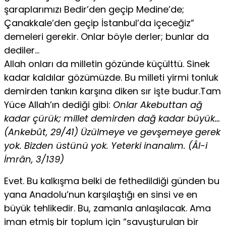
şaraplarımızı Bedir’den geçip Medine’de;
Çanakkale’den geçip İstanbul’da içeceğiz”
demeleri gerekir. Onlar böyle derler; bunlar da
dediler…
Allah onları da milletin gözünde küçülttü. Sinek
kadar kaldılar gözümüzde. Bu milleti yirmi tonluk
demirden tankın karşına diken sır işte budur.Tam
Yüce Allah’ın dediği gibi:
Onlar Akebuttan ağ
kadar çürük; millet demirden dağ kadar büyük…
(Ankebût, 29/41) Üzülmeye ve gevşemeye gerek
yok. Bizden üstünü yok. Yeterki inanalım. (Âl-i
İmrân, 3/139)
Evet. Bu kalkışma belki de fethedildiği günden bu
yana Anadolu’nun karşılaştığı en sinsi ve en
büyük tehlikedir. Bu, zamanla anlaşılacak. Ama
iman etmiş bir toplum için “savuşturulan bir