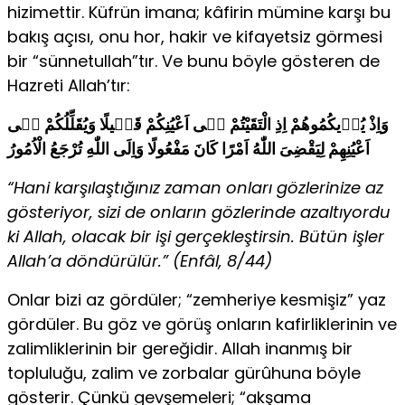
hizimettir. Küfrün imana; kâfirin mümine karşı bu
bakış açısı, onu hor, hakir ve kifayetsiz görmesi
bir “sünnetullah”tır. Ve bunu böyle gösteren de
Hazreti Allah’tır:
وَاِذْ يُرٖيكُمُوهُمْ اِذِ الْتَقَيْتُمْ فٖى اَعْيُنِكُمْ قَلٖيلًا وَيُقَلِّلُكُمْ فٖى
اَعْيُنِهِمْ لِيَقْضِىَ اللّٰهُ اَمْرًا كَانَ مَفْعُولًا وَاِلَى اللّٰهِ تُرْجَعُ الْاُمُورُ
“Hani karşılaştığınız zaman onları gözlerinize az
gösteriyor, sizi de onların gözlerinde azaltıyordu
ki Allah, olacak bir işi gerçekleştirsin. Bütün işler
Allah’a döndürülür.” (Enfâl, 8/44)
Onlar bizi az gördüler; “zemheriye kesmişiz” yaz
gördüler. Bu göz ve görüş onların kafirliklerinin ve
zalimliklerinin bir gereğidir. Allah inanmış bir
topluluğu, zalim ve zorbalar gürûhuna böyle
gösterir. Çünkü gevşemeleri; “akşama