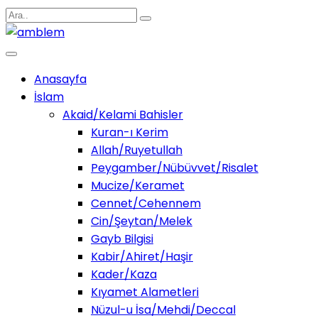
Anasayfa
İslam
Akaid/Kelami Bahisler
Kuran-ı Kerim
Allah/Ruyetullah
Peygamber/Nübüvvet/Risalet
Mucize/Keramet
Cennet/Cehennem
Cin/Şeytan/Melek
Gayb Bilgisi
Kabir/Ahiret/Haşir
Kader/Kaza
Kıyamet Alametleri
Nüzul-u İsa/Mehdi/Deccal