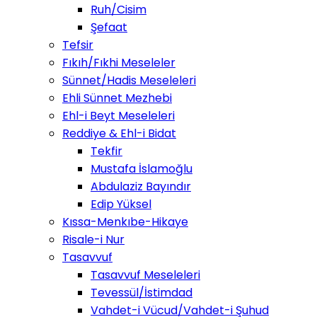
Ruh/Cisim
Şefaat
Tefsir
Fıkıh/Fıkhi Meseleler
Sünnet/Hadis Meseleleri
Ehli Sünnet Mezhebi
Ehl-i Beyt Meseleleri
Reddiye & Ehl-i Bidat
Tekfir
Mustafa İslamoğlu
Abdulaziz Bayındır
Edip Yüksel
Kıssa-Menkıbe-Hikaye
Risale-i Nur
Tasavvuf
Tasavvuf Meseleleri
Tevessül/İstimdad
Vahdet-i Vücud/Vahdet-i Şuhud