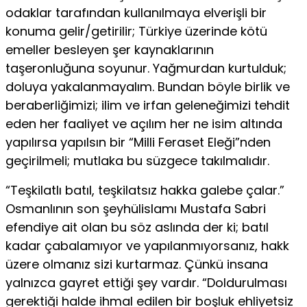
odaklar tarafından kullanılmaya elverişli bir
konuma gelir/getirilir; Türkiye üzerinde kötü
emeller besleyen şer kaynaklarının
taşeronluğuna soyunur. Yağmurdan kurtulduk;
doluya yakalanmayalım. Bundan böyle birlik ve
beraberliğimizi; ilim ve irfan geleneğimizi tehdit
eden her faaliyet ve açılım her ne isim altında
yapılırsa yapılsın bir “Milli Feraset Eleği”nden
geçirilmeli; mutlaka bu süzgece takılmalıdır.
“Teşkilatlı batıl, teşkilatsız hakka galebe çalar.”
Osmanlının son şeyhülislamı Mustafa Sabri
efendiye ait olan bu söz aslında der ki; batıl
kadar çabalamıyor ve yapılanmıyorsanız, hakk
üzere olmanız sizi kurtarmaz. Çünkü insana
yalnızca gayret ettiği şey vardır. “Doldurulması
gerektiği halde ihmal edilen bir boşluk ehliyetsiz