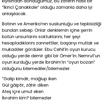
kıyısından döndüğümüz, bu zaferin nasıl bir
“İkinci Çanakkale” olduğu zamanla daha iyi
anlaşılacak.
Batının ve Amerika’nın suskunluğu ve tepkisizliği
bundan sebep. Onlar denklemin içine şerrin
bütün unsurlarını soktuklarını; her şeyi
hesapladıklarını zannettiler; başarıyı mutlak ve
mukadder gördüler. Ebu Cehil’in oyun kurucu
olduğu yerde demir gibi bir Ömer’in; Nemrut’un
oyun kurduğu yerde İbrahim’in “oyun bozan”
olduğunu bilemediler/bilemezler.
“Galip kimdir, mağlup iken
Gül gâiptir, zâhir diken
Ateş içre umut eken
İbrahim kim? bilemezler