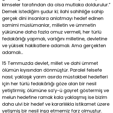
kimseler tarafından da olsa mutlaka doldurulur.”
Demek istediğim şudur ki; ilahi sahihliğe sahip
gerçek dini insanlara anlatmayı hedef edinen
samimi müslümanlar, milletin ve ümmetin
yükününe daha fazla omuz vermeli, her türlü
fedakârlığı yapmalı, varlığını milletine, devletine
ve yüksek hakikatlere adamalı. Ama gerçekten
adamalı…
15 Temmuzda devlet, millet ve dahi ümmet
ölümün kıyısından dönmüştür. Paralel felsefe
nasıl; yaklaşık yarım asırda müstakbel hedefleri
için her türlü fedakârlığı göze alan bir nesil
yetiştirmiş; ölümüne sa’y-ü gayret göstermiş ve
melun hedefine ramak kala yaklaşmış ise bizim
daha ulvi bir hedef ve kararlılıkla istikamet üzere
yetişmiş bir nesil inşa etmemiz farz olmuştur.