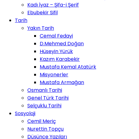
Kadı İyaz – Şifa-i Şerif
Ebubekir Sifil
Tarih
Yakın Tarih
Cemal Fedayi
D.Mehmed Doğan
Hüseyin Yürük
Kazım Karabekir
Mustafa Kemal Atatürk
Misyonerler
Mustafa Armağan
Osmanlı Tarihi
Genel Türk Tarihi
Selçuklu Tarihi
Sosyoloji
Cemil Meriç
Nurettin Topçu
Düşünce Yazıları