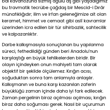
bal kavanozuna sızmış ağulu aş gibi yaşadığımız
bu travmatik tecrübe çağdaş bir Mescid-i Dırâr
münafıklığıdır; ilim ve irfan geleneğimize ait olan
keramet, himmet ve cemaat gibi aslî kavramlar
üzerinden icra edilen bir tür sihirbazlık, sahtecilik
ve kalpazanlıktır.
Darbe kalkışmasıyla sonuçlanan bu yapılanma
süreci, fethedildiği günden beri Anadolu’nun
karşılaştığı en büyük tehlikelerden biridir. Bir
olayın içindeyken onun mahiyeti tam olarak
objektif bir şekilde ölçülemez. Kırığın acısı,
soğuduktan sonra tam anlamıyla anlaşılır.
Kalkışmanın ve buna karşı kazanılan zaferin
büyüklüğü zaman içinde daha iyi fark edilecek.
Zaman pergelinin biraz açılması açılması, kırığın
biraz daha soğuması gerek. Nasıl bir uçurumun