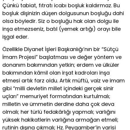
Çünkü tabiat, fıtratı icabı boşluk kaldırmaz. Bu
boşluk dişinizin düşen dolgusunun boşluğu dahi
olsa böyledir. Siz o boşluğu hak olan dolgu ile
inşa etmezseniz, batıl (yemek artığı) orayı bile
işgal eder.
Özellikle Diyanet İşleri Başkanlığı’nın bir “Sütçü
İmam Projesi” başlatması ve değer yöntem ve
donanım bakımından yetkin; erdem ve ülküler
bakımından kâmil olan irşat kadroları inşa
etmesi artık farz oldu. Artık müftü, vaiz ve imam
gibi “milli devletin millet içindeki gerçek sinir
uçları” memuriyet formatından kurtulmalı;
milletin ve ümmetin derdine daha çok deva
olmalı; her türlü fedakârlığı yapmalı; varlığını
yüksek hakikatlerin varlığına armağan etmeli;
rutinin dışına çıkmalı; Hz. Peygamber’in varisi