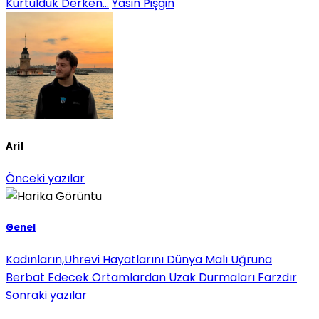
Kurtulduk Derken...
Yasin Pişgin
Arif
Önceki yazılar
Genel
Kadınların,Uhrevi Hayatlarını Dünya Malı Uğruna
Berbat Edecek Ortamlardan Uzak Durmaları Farzdır
Sonraki yazılar