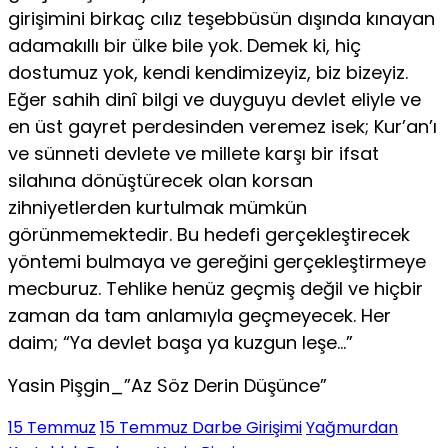
girişimini birkaç cılız teşebbüsün dışında kınayan
adamakıllı bir ülke bile yok. Demek ki, hiç
dostumuz yok, kendi kendimizeyiz, biz bizeyiz.
Eğer sahih dinî bilgi ve duyguyu devlet eliyle ve
en üst gayret perdesinden veremez isek; Kur’an’ı
ve sünneti devlete ve millete karşı bir ifsat
silahına dönüştürecek olan korsan
zihniyetlerden kurtulmak mümkün
görünmemektedir. Bu hedefi gerçekleştirecek
yöntemi bulmaya ve gereğini gerçekleştirmeye
mecburuz. Tehlike henüz geçmiş değil ve hiçbir
zaman da tam anlamıyla geçmeyecek. Her
daim; “Ya devlet başa ya kuzgun leşe…”
Yasin Pişgin_”Az Söz Derin Düşünce”
15 Temmuz
15 Temmuz Darbe Girişimi
Yağmurdan