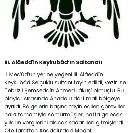
III. Alâeddîn Keykubâd’ın Saltanatı
II. Mes’ûd’un yerine yeğeni III. Alâeddîn
Keykubâd Selçuklu sultanı tayin edildi, vezir ise
Tebrizli Şemseddîn Ahmed Lâkuşî olmuştu. Bu
olaylar sırasında Anadolu dört mali bölgeye
ayrıldı. Bölgelerin başına tayin edilen görevliler
halkı tamamiyle sömürmüşler, hatta gelecek
yılların vergilerini alacak kadar ileri git­mişlerdi.
Öte taraftan Anadolu’daki Moğol