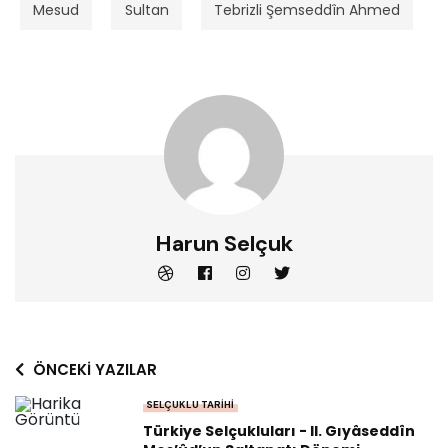
Mesud
Sultan
Tebrizli Şemseddîn Ahmed
Harun Selçuk
ÖNCEKI YAZILAR
SELÇUKLU TARIHI
Türkiye Selçukluları - II. Gıyâseddîn