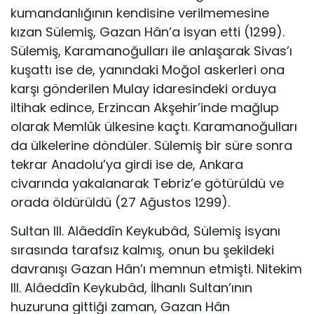
kumandanlığının kendisine verilme­mesine
kızan Sülemiş, Gazan Hân’a isyan etti (1299).
Sülemiş, Karamanoğulları ile anlaşarak Sivas’ı
kuşattı ise de, yanındaki Moğol askerleri ona
karşı gönde­rilen Mulay idaresindeki orduya
iltihak edince, Erzincan Akşehir’inde mağlup
olarak Memlûk ülkesine kaçtı. Karamanoğulları
da ülkelerine döndüler. Süle­miş bir süre sonra
tekrar Anadolu’ya girdi ise de, Ankara
civarında yakalanarak Tebriz’e götürüldü ve
orada öldürüldü (27 Ağustos 1299).
Sultan III. Alâeddîn Keykubâd, Sülemiş isyanı
sırasında tarafsız kal­mış, onun bu şekildeki
davranışı Gazan Hân’ı memnun etmişti. Nitekim
III. Alâeddîn Keykubâd, İlhanlı Sultan’ının
huzuruna gittiği zaman, Gazan Hân