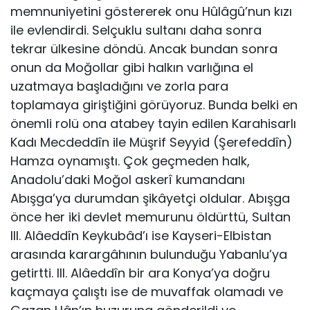
memnuniyetini göstererek onu Hûlâgû’nun kızı
ile evlendirdi. Selçuklu sulta­nı daha sonra
tekrar ülkesine döndü. Ancak bundan sonra
onun da Moğollar gibi halkın varlığına el
uzatmaya başladığını ve zorla para
toplamaya giriştiği­ni görüyoruz. Bunda belki en
önemli rolü ona atabey tayin edilen Karahisarlı
Kadı Mecdeddîn ile Müşrif Seyyid (Şerefeddîn)
Hamza oynamıştı. Çok geçme­den halk,
Anadolu’daki Moğol askerî kumandanı
Abışga’ya durumdan şikâyetçi oldular. Abışga
önce her iki devlet memurunu öldürttü, Sultan
III. Alâeddîn Keykubâd’ı ise Kayseri-Elbistan
arasında karargâhının bulunduğu Yabanlu’ya
getirtti. III. Alâeddîn bir ara Konya’ya doğru
kaçmaya çalıştı ise de muvaffak olamadı ve