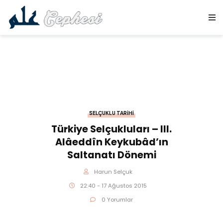
SELÇUKLU TARIHI
Türkiye Selçukluları – III.
Alâeddîn Keykubâd’ın
Saltanatı Dönemi
Harun Selçuk
22:40 - 17 Ağustos 2015
0 Yorumlar