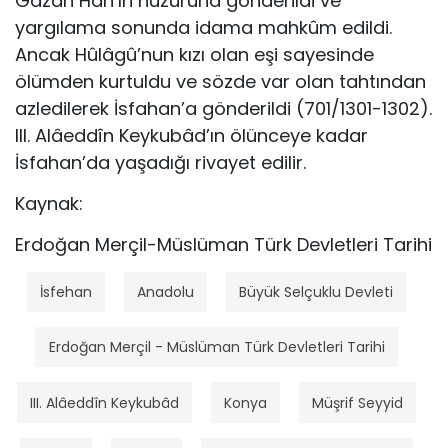
Gazan Hân’ın huzuruna gönderildi ve
yargılama sonunda idama mahkûm edildi.
Ancak Hûlâgû’nun kızı olan eşi sayesinde
ölümden kurtuldu ve sözde var olan tahtından
azledilerek İsfahan’a gönderildi (701/1301-1302).
III. Alâeddîn Keykubâd’ın ölünceye kadar
İsfahan’da yaşadığı rivayet edilir.
Kaynak:
Erdoğan Merçil-Müslüman Türk Devletleri Tarihi
İsfehan
Anadolu
Büyük Selçuklu Devleti
Erdoğan Merçil - Müslüman Türk Devletleri Tarihi
III. Alâeddîn Keykubâd
Konya
Müşrif Seyyid