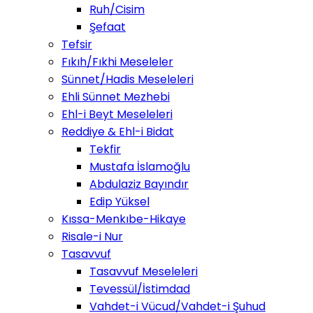
Ruh/Cisim
Şefaat
Tefsir
Fıkıh/Fıkhi Meseleler
Sünnet/Hadis Meseleleri
Ehli Sünnet Mezhebi
Ehl-i Beyt Meseleleri
Reddiye & Ehl-i Bidat
Tekfir
Mustafa İslamoğlu
Abdulaziz Bayındır
Edip Yüksel
Kıssa-Menkıbe-Hikaye
Risale-i Nur
Tasavvuf
Tasavvuf Meseleleri
Tevessül/İstimdad
Vahdet-i Vücud/Vahdet-i Şuhud