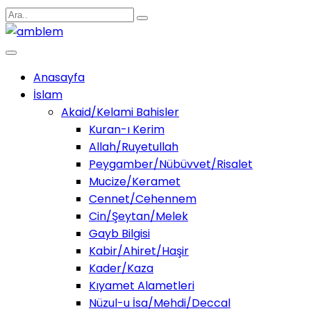
Anasayfa
İslam
Akaid/Kelami Bahisler
Kuran-ı Kerim
Allah/Ruyetullah
Peygamber/Nübüvvet/Risalet
Mucize/Keramet
Cennet/Cehennem
Cin/Şeytan/Melek
Gayb Bilgisi
Kabir/Ahiret/Haşir
Kader/Kaza
Kıyamet Alametleri
Nüzul-u İsa/Mehdi/Deccal