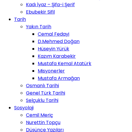
Kadı İyaz – Şifa-i Şerif
Ebubekir Sifil
Tarih
Yakın Tarih
Cemal Fedayi
D.Mehmed Doğan
Hüseyin Yürük
Kazım Karabekir
Mustafa Kemal Atatürk
Misyonerler
Mustafa Armağan
Osmanlı Tarihi
Genel Türk Tarihi
Selçuklu Tarihi
Sosyoloji
Cemil Meriç
Nurettin Topçu
Düşünce Yazıları