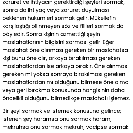
zaruret ve ihtiyacın gerektir­diği şeyleri sormak,
sonra da ihtiyaç veya zaruret duyulması
beklenen hü­kümleri sormak gelir. Mükellefin
karşılaştığı bilinmeyen söz ve fiilleri sormak da
böyledir. Sonra kişinin azmettiği şeyin
maslahatlarının bilgisini sor­ması gelir. Eğer
maslahat öne alınması gereken bir maslahatsa
kişi bunu öne alır, arkaya bırakılması gereken
maslahatlardan ise arkaya bırakır. Öne alın­ması
gereken mi yoksa sonraya bırakılması gereken
maslahatlardan mı oldu­ğunu bilmese öne alma
veya geri bırakma konusunda hangisinin daha
önce­likli olduğunu bilmedikçe maslahatı işlemez.
Bir şeyi sormak ve istemek konusuna gelince;
istenen şey haramsa onu sormak haram,
mekruhsa onu sormak mekruh, vacipse sormak