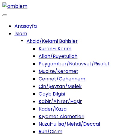
Anasayfa
İslam
Akaid/Kelami Bahisler
Kuran-ı Kerim
Allah/Ruyetullah
Peygamber/Nübüvvet/Risalet
Mucize/Keramet
Cennet/Cehennem
Cin/Şeytan/Melek
Gayb Bilgisi
Kabir/Ahiret/Haşir
Kader/Kaza
Kıyamet Alametleri
Nüzul-u İsa/Mehdi/Deccal
Ruh/Cisim