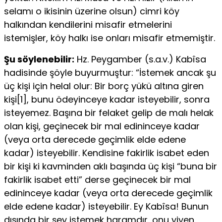
selamı o ikisinin üzerine olsun) cimri köy
halkından kendilerini misafir etmelerini
istemişler, köy halkı ise onları misafir etmemiştir.
Şu söylenebilir:
Hz. Peygamber (s.a.v.) Kabîsa
hadisinde şöyle buyurmuş­tur: “İstemek ancak şu
üç kişi için helal olur: Bir borç yükü altına giren
kişi[1], bunu ödeyinceye kadar isteyebilir, sonra
isteyemez. Başına bir felaket gelip de malı helak
olan kişi, geçinecek bir mal edininceye kadar
(veya orta dere­cede geçimlik elde edene
kadar) isteyebilir. Kendisine fakirlik isabet eden
bir kişi ki kavminden aklı başında üç kişi “buna bir
fakirlik isabet etti” derse ge­çinecek bir mal
edininceye kadar (veya orta derecede geçimlik
elde edene kadar) isteyebilir. Ey Kabîsa! Bunun
dışında bir şey istemek haramdır, onu yiyen