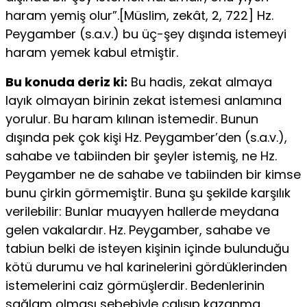
haram yemiş olur”.[Müslim, zekât, 2, 722] Hz.
Peygamber (s.a.v.) bu üç-şey dışında isteme­yi
haram yemek kabul etmiştir.
Bu konuda deriz ki:
Bu hadis, zekat almaya
layık olmayan birinin zekat istemesi anlamına
yorulur. Bu haram kılınan istemedir. Bunun
dışında pek çok kişi Hz. Peygamber’den (s.a.v.),
sahabe ve tabiinden bir şeyler is­temiş, ne Hz.
Peygamber ne de sahabe ve tabiinden bir kimse
bunu çirkin görmemiştir. Buna şu şekilde karşılık
verilebilir: Bunlar muayyen hallerde meydana
gelen vakalardır. Hz. Peygamber, sahabe ve
tabiun belki de isteyen kişinin içinde bulunduğu
kötü durumu ve hal karinelerini gördükle­rinden
istemelerini caiz görmüşlerdir. Bedenlerinin
sağlam olması sebe­biyle çalışıp kazanma