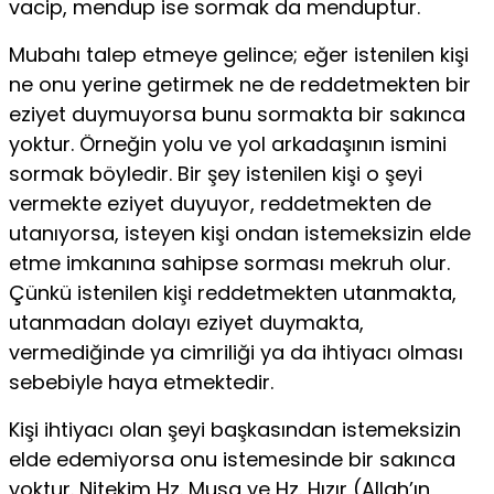
vacip, mendup ise sormak da menduptur.
Mubahı talep etmeye gelince; eğer istenilen kişi
ne onu yerine getirmek ne de reddetmekten bir
eziyet duymuyorsa bunu sormakta bir sakınca
yoktur. Örneğin yolu ve yol arkadaşının ismini
sormak böyledir. Bir şey istenilen kişi o şeyi
vermekte eziyet duyuyor, reddetmekten de
utanıyorsa, isteyen kişi on­dan istemeksizin elde
etme imkanına sahipse sorması mekruh olur.
Çünkü is­tenilen kişi reddetmekten utanmakta,
utanmadan dolayı eziyet duymakta,
vermediğinde ya cimriliği ya da ihtiyacı olması
sebebiyle haya etmektedir.
Kişi ihtiyacı olan şeyi başkasından istemeksizin
elde edemiyorsa onu iste­mesinde bir sakınca
yoktur. Nitekim Hz. Musa ve Hz. Hızır (Allah’ın