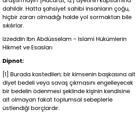
araştırmayın”[Hucurat, 12] ayetinin kapsamına
dahildir. Hatta şahsi­yet sahibi insanların çoğu,
hiçbir zararı olmadığı halde yol sormaktan bile
sı­kılırlar.
Izzeddin Ibn Abdüsselam – Islami Hükümlerin
Hikmet ve Esasları
Dipnot:
[1] Burada kastedilen; bir kimsenin başkasına ait
diyet bedeli veya savaş çıkmasını engelleyecek
bir bedelin ödenmesi şeklinde kişinin kendisine
ait olmayan fakat toplumsal sebeplerle
üstlendiği borçlardır.