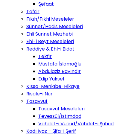
Şefaat
Tefsir
Fıkıh/Fıkhi Meseleler
Sünnet/Hadis Meseleleri
Ehli Sünnet Mezhebi
Ehl-i Beyt Meseleleri
Reddiye & Ehl-i Bidat
Tekfir
Mustafa İslamoğlu
Abdulaziz Bayındır
Edip Yüksel
Kıssa-Menkıbe-Hikaye
Risale-i Nur
Tasavvuf
Tasavvuf Meseleleri
Tevessül/İstimdad
Vahdet-i Vücud/Vahdet-i Şuhud
Kadı İyaz – Şifa-i Şerif