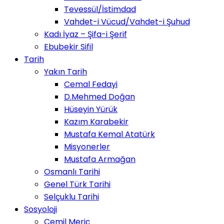
Tevessül/İstimdad
Vahdet-i Vücud/Vahdet-i Şuhud
Kadı İyaz – Şifa-i Şerif
Ebubekir Sifil
Tarih
Yakın Tarih
Cemal Fedayi
D.Mehmed Doğan
Hüseyin Yürük
Kazım Karabekir
Mustafa Kemal Atatürk
Misyonerler
Mustafa Armağan
Osmanlı Tarihi
Genel Türk Tarihi
Selçuklu Tarihi
Sosyoloji
Cemil Meriç