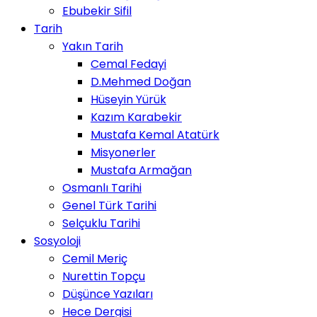
Ebubekir Sifil
Tarih
Yakın Tarih
Cemal Fedayi
D.Mehmed Doğan
Hüseyin Yürük
Kazım Karabekir
Mustafa Kemal Atatürk
Misyonerler
Mustafa Armağan
Osmanlı Tarihi
Genel Türk Tarihi
Selçuklu Tarihi
Sosyoloji
Cemil Meriç
Nurettin Topçu
Düşünce Yazıları
Hece Dergisi