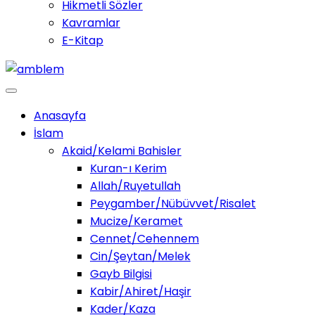
Hikmetli Sözler
Kavramlar
E-Kitap
Anasayfa
İslam
Akaid/Kelami Bahisler
Kuran-ı Kerim
Allah/Ruyetullah
Peygamber/Nübüvvet/Risalet
Mucize/Keramet
Cennet/Cehennem
Cin/Şeytan/Melek
Gayb Bilgisi
Kabir/Ahiret/Haşir
Kader/Kaza