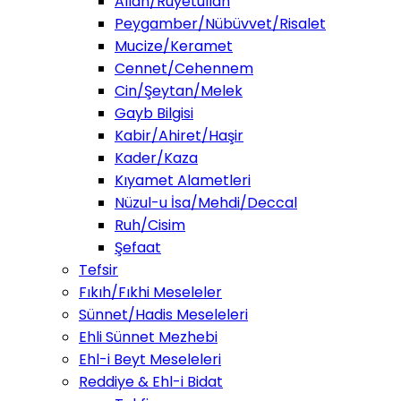
Allah/Ruyetullah
Peygamber/Nübüvvet/Risalet
Mucize/Keramet
Cennet/Cehennem
Cin/Şeytan/Melek
Gayb Bilgisi
Kabir/Ahiret/Haşir
Kader/Kaza
Kıyamet Alametleri
Nüzul-u İsa/Mehdi/Deccal
Ruh/Cisim
Şefaat
Tefsir
Fıkıh/Fıkhi Meseleler
Sünnet/Hadis Meseleleri
Ehli Sünnet Mezhebi
Ehl-i Beyt Meseleleri
Reddiye & Ehl-i Bidat