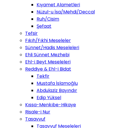
Kıyamet Alametleri
Nüzul-u İsa/Mehdi/Deccal
Ruh/Cisim
Şefaat
Tefsir
Fıkıh/Fıkhi Meseleler
Sünnet/Hadis Meseleleri
Ehli Sünnet Mezhebi
Ehl-i Beyt Meseleleri
Reddiye & Ehl-i Bidat
Tekfir
Mustafa İslamoğlu
Abdulaziz Bayındır
Edip Yüksel
Kıssa-Menkıbe-Hikaye
Risale-i Nur
Tasavvuf
Tasavvuf Meseleleri