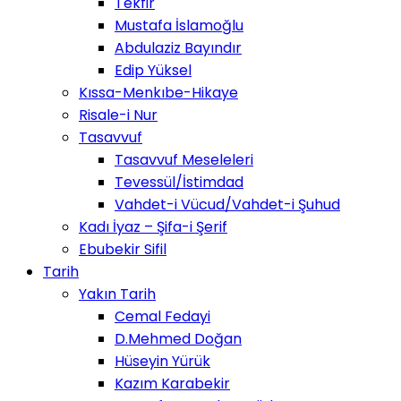
Tekfir
Mustafa İslamoğlu
Abdulaziz Bayındır
Edip Yüksel
Kıssa-Menkıbe-Hikaye
Risale-i Nur
Tasavvuf
Tasavvuf Meseleleri
Tevessül/İstimdad
Vahdet-i Vücud/Vahdet-i Şuhud
Kadı İyaz – Şifa-i Şerif
Ebubekir Sifil
Tarih
Yakın Tarih
Cemal Fedayi
D.Mehmed Doğan
Hüseyin Yürük
Kazım Karabekir