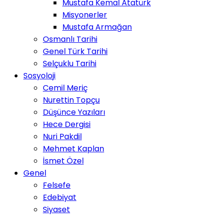
Mustafa Kemal Atatürk
Misyonerler
Mustafa Armağan
Osmanlı Tarihi
Genel Türk Tarihi
Selçuklu Tarihi
Sosyoloji
Cemil Meriç
Nurettin Topçu
Düşünce Yazıları
Hece Dergisi
Nuri Pakdil
Mehmet Kaplan
İsmet Özel
Genel
Felsefe
Edebiyat
Siyaset