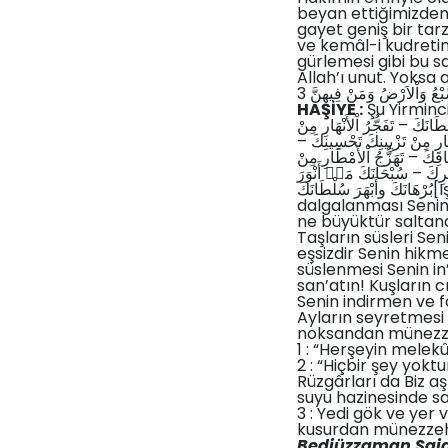
beyan ettiğimizden 
gayet geniş bir tar
ve kemâl-i kudretini
gürlemesi gibi bu sa
Allah’ı unut. Yoksa a
HAŞİYE :
Şu Yirminci 
َكَ – تَفَجُّرُ اْلأَنْهَارِ مِنْ
هَارِ مِنْ تَزْيِينِكَ تَحْسِينِكَ
اقِكَ – تَهَزُّجُ اْلأَمْطَارِ مِنْ
ِيرِكَ – سُبْحَانَكَ مَاۤ أَنْوَرَ
بُرْهَانَكَ وأَبْهَرَ سُلْطَانَكَ[Işığın parıldaması Senin nurlandırman ve teşhir etmendendir. Fırtınanın
dalgalanması Seni
ne büyüktür saltan
Taşların süsleri Se
eşsizdir Senin hikm
süslenmesi Senin i
san’atın! Kuşların 
Senin indirmen ve 
Ayların seyretmesi
noksandan münezzehs
1 : “Herşeyin melekû
2 : “Hiçbir şey yoktu
Rüzgârları da Biz aş
suyu hazinesinde sakl
3 : Yedi gök ve yer 
kusurdan münezzeh
Bediüzzaman Said