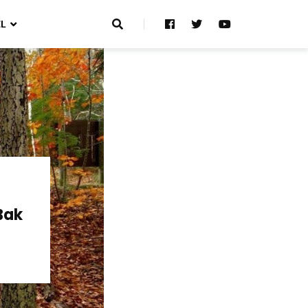
L
Bak