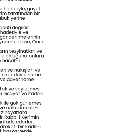
 şehadetiyle, gayet
kîm tarafından bir
çabuk yerine
üfî değildir.
ehadetiyle ve
 gönderilmelerinin
kaynamaları ise, Onun
rın tezyinatları ve
iyle olduğunu, onlara
e hâcât-ı
eri ve nakışları ve
fe, birer davetname
fe ve davetname
ntak ve söyletmesi
i hissiyat ve ifade-i
k ile gök gürlemesi
k ve onlardan âb-ı
zîhayatlara
bir Rabb-i Kerîmin
 ifade ederler.
reketi bir Kadîr-i
i, başka yerde