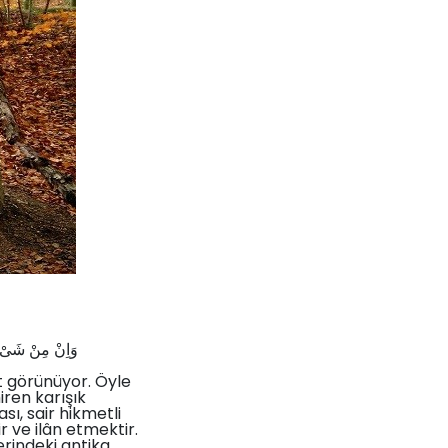
وَاِنْ مِنْ شَىْءٍ ا
t görünüyor. Öyle
iren karışık
sı, sair hikmetli
r ve ilân etmektir.
erindeki antika