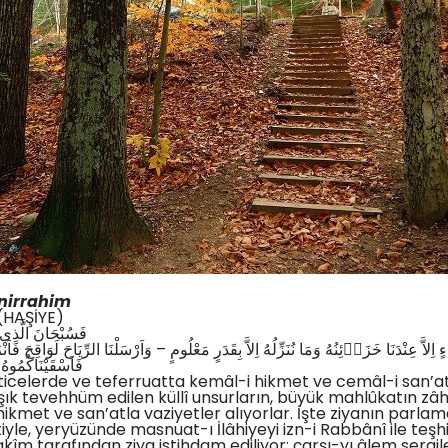
nirrahim
(HAŞİYE)
فَسُبْحَانَ الَّذِى 
ِلاَّ عِنْدَنَا خَزَاۤئِنُهُ وَمَا نُنَزِّلُهُ اِلاَّ بِقَدَرٍ مَعْلُومٍ – وَاَرْسَلْنَا الرِّيَاحَ لَوَاقِحَ 
فَاَسْقَيْنَاكُمُوهُ 
eticelerde ve teferruatta kemâl-i hikmet ve cemâl-i san’a
ışık tevehhüm edilen küllî unsurların, büyük mahlûkatın zâh
 hikmet ve san’atla vaziyetler alıyorlar. İşte ziyanın parlama
yle, yeryüzünde masnuat-ı İlâhiyeyi izn-i Rabbânî ile teşhi
kîm tarafından ziya istihdam ediliyor; çarşı-yı âlem sergil