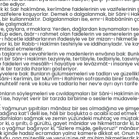
irâe ediyor.
k ki: Sair hakîmâne, kerîmâne faidelerinin ve vazifelerinin
azifelere koşuyorlar. Demek o dalgalanmak, bir Sâni-i Ha
ftir, bir kullanmaktır. Dalgalanmaları ise, emr-i Rabbânînin 
le çalışmaktır.
, çaylara, ırmaklara: Yerden, dağlardan kaynamaları tesad
tüp eden, âsâr-ı rahmet olan faidelerin ve semerelerin ş
ı hâcetle iddiharlarının ifadesiyle ve bir mizan-ı hikmetle
iyor ki, bir Rabb-i Hakîmin teshiriyle ve iddiharıyladır. Ve 
tisal etmeleridir.
 taşların ve cevahirlerin ve madenlerin envâına bak: Bunla
i bir Sâni-i Hakîmin tezyiniyle, tertibiyle, tedbiriyle, tasvir
faideleri ve mesâlih-i hayatiye ve levâzımât-ı insaniye v
 bir tarzda ihzarları gösteriyor.
yvelere bak: Bunların gülümsemeleri ve tadları ve güzellikl
Sâni-i Kerîmin, bir Mün’im-i Rahîmin sofrasında birer tari
htelif renk ve koku ve tadlarla her nev’e ayrı ayrı tari
Onların söyleşmeleri ve cıvıldaşmaları bir Sâni-i Hakîmin i
’î ise, hayret verir bir tarzda birbirine o seslerle müdavele-
.
: Yağmurun şıpıltıları mânâsız bir ses olmadığına ve şimşe
dığına kat’î delil ise, hâli bir boşlukta o acaibi icad etme
damlaları sağmak ve zemin yüzündeki muhtaç ve müştak 
ki, o şırıltı, o gürültü, gayet mânidar ve hikmettardır ki, 
o yağmur bağırıyor ki, “Sizlere müjde, geliyoruz!” mânâsını
 içinde hadsiz ecramdan yalnız kamere dikkat et. Onun ha
uğu, ona müteallik ve yeryüzüne ait mühim hikmetlerdir k