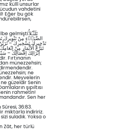
ız küllî unsurlar
Vücudun vahdetini
il! Eğer bu gök
ndürebilirsen,
ti:تَلَئْـُلأُ
الضِّيَاۤءِ مِنْ تَنْوِيرِكَ تَ
تَدْخِيرِكَ تَسْخِيرِكَ – تَزَيُّ –
تَبَرُّجُ اْلأَثْمَارِ مِنْ اِنْعَ
اِنْزَالِكَ اِفْضَالِكَ – سَبْ
ndan münezzehsin;
ğdirmendendir.
ünezzehsin; ne
endir. Meyvelerin
ne güzeldir Senin
mlaların şıpıltısı
Senin rahmetin!
tmandandır. Sen her
Sûresi, 36:83.
r miktarla indiririz.
sizi suladık. Yoksa o
n Zât, her türlü