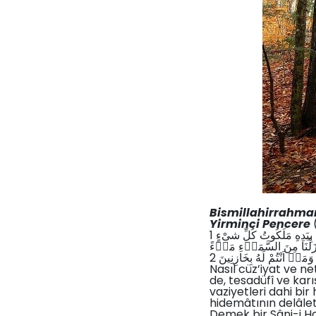
Bismillahirrahma
Yirminci Pencere
بِيَدِهِ مَلَكُوتُ كُلِّ شىْءٍ 1
فَاَنْزَلْنَا مِنَ السَّمَاۤءِ مَاۤءً
وَمَاۤ اَنْتُمْ لَهُ بِخَازِنِينَ 2
Nasıl cüz’iyat ve n
de, tesadüfî ve kar
vaziyetleri dahi bir
hidemâtının delâleti
Demek bir Sâni-i Ha