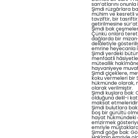
san’atlarını onunla 
Şimdi rüzgârlara ba
mühim ve kesretli v
tavziftir, bir tasri
getirilmesine sür’at
Şimdi bak çeşmelere
Çünkü onlara teret
dağlarda bir mizan-
delâletiyle gösteril
emrine heyecanla im
Şimdi yerdeki bütün
menfaatli hâsiyetler
müteallik hakîmâne 
hayvaniyeye muvafık
Şimdi çiçeklere, me
koku vermeleri bir 
hükmünde olarak, mu
olarak verilmiştir.
Şimdi kuşlara bak: 
olduğuna delil-i kat
maksat etmeleridir
Şimdi bulutlara bak
boş bir gürültü olma
hayat hükmündeki 
emzirmek gösteriyor 
emriyle müştaklara 
Şimdi göğe bak: Gök
Hakîmin emriyle old