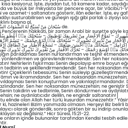
kısa kesiyoruz. İşte, ziyadan tut, tâ kamere kadar, saydığım
zda ve büyük bir mikyasta bir pencere açar, bir Vâcibü’l-
 ve azamet-i saltanatını gösterir, ilân ederler. İşte, ey gaf
dâyı susturabilirsen ve güneşin ışığı gibi parlak o ziyayı sö
klını başına al,
3 سُبْحَانَ مَنْ تُسَبِّحُ لَهُ السَّمٰوَاتُ السَّبْعُ وَاْلاَرْضُ وَمَنْ فِيهِنَّ de.
Pencerenin hakikati, bir zaman Arabî bir surette şöyle kalbe gelmiş
شْهِيرِكَ – تَمَوُّجُ اْلاِعْصَارِ مِنْ تَصْرِيفِكَ تَوْظِيفِكَ – سُبْحَانَكَ مَاۤ اَعْظَمَ سُلْطَان
نُ اْلأَحْجَارِ مِنْ تَدْبِيرِكَ تَصْوِيرِكَ – سُبْحَانَكَ مَاۤ أَبْدَعَ حِكْمَتَكَ – تَبَسُّمُ اْلأَزْ
امِكَ اِكْرَامِكَ – سُبْحَانَكَ مَاۤ اَحْسَنَ صَنْعَتَكَ – تَسَجُّعُ اْلأَطْيَارِ مِنْ اِنْطَاقِكَ اِرْفَ
حَانَكَ مَاۤ اَوْسَعَ رَحْمَتَكَ – تَحَرُّكُ اْلأَقْمَارِ مِنْ تَقْدِيرِكَ تَدْبِيرِكَ تَدْوِيرِكَ تَنْو
n yönlendirmen ve görevlendirmendendir. Sen her noksa
atın! Nehirlerin fışkırması Senin depolayıp emre boyun e
nin tedbirin ve şekillendirmendendir. Sen her noksandan m
etin! Çiçeklerin tebessümü Senin süsleyip güzelleştirmend
n’âmın ve ikramındandır. Sen her noksandan münezzehsin; 
cıvıldaşması Senin konuşturman ve yakınlaştırmandandır. Da
fazlındandır. Sen her noksandan münezzehsin; ne geniştir 
 Senin takdirin ve tedbirinle, Senin döndürmen ve aydınla
in; ne aydınlatıcıdır delilin, ne engindir saltanatın!]
tu elinde olan Allah her türlü kusurdan münezzehtir.” Yâsin 
r ki, hazineleri Bizim yanımızda olmasın. Herşeyi Biz belirli bi
ılayıcı olarak gönderdik, sonra gökten bir su indirip onunla 
ayan siz değilsiniz.” Hicr Sûresi, 15:21-22.
ve onların içinde bulunanlar tarafından Kendisi tesbih edile
tir.
 Nursî