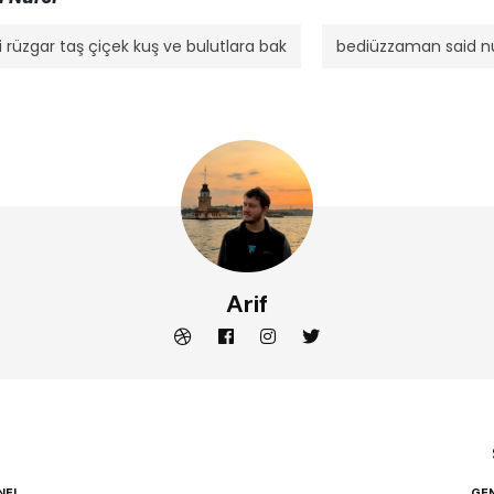
 rüzgar taş çiçek kuş ve bulutlara bak
bediüzzaman said nu
Arif
NEL
GE