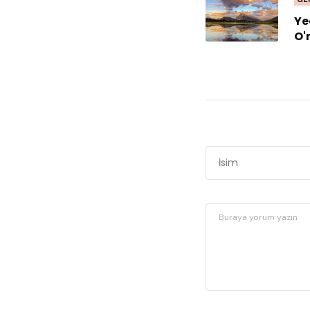
Ye
O'