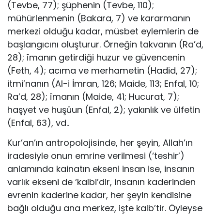
(Tevbe, 77); şüphenin (Tevbe, 110);
mühürlenmenin (Bakara, 7) ve kararmanın
merkezi olduğu kadar, müsbet eylemlerin de
başlangıcını oluşturur. Örneğin takvanın (Ra’d,
28); îmanın getirdiği huzur ve güvencenin
(Feth, 4); acıma ve merhametin (Hadid, 27);
itmi’nanın (Al-i İmran, 126; Mai­de, 113; Enfal, 10;
Ra’d, 28); îmanın (Maide, 41; Hucurat, 7);
haşyet ve huşûun (Enfal, 2); yakınlık ve ülfetin
(Enfal, 63), vd..
Kur’an’ın antropolojisinde, her şeyin, Allah’ın
irade­siyle onun emrine verilmesi (‘teshir’)
anlamında kaina­tın ekseni insan ise, insanın
varlık ekseni de ‘kalbi’dir, insanın kaderinden
evrenin kaderine kadar, her şeyin kendisine
bağlı olduğu ana merkez, işte kalb’tir. Öyleyse