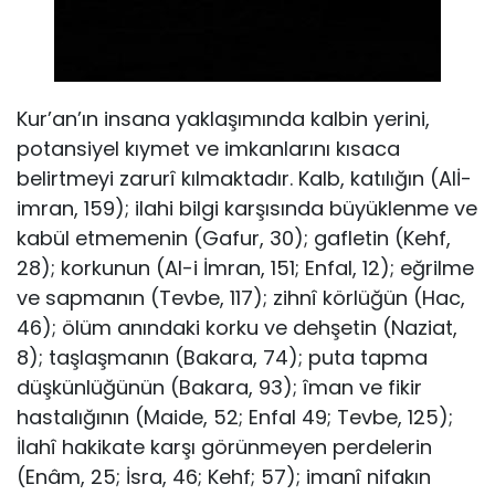
Kur’an’ın insana yaklaşımında kalbin yerini,
potansiyel kıymet ve imkanlarını kısaca
belirtmeyi zarurî kılmak­tadır. Kalb, katılığın (Alİ-
imran, 159); ilahi bilgi karşısın­da büyüklenme ve
kabül etmemenin (Gafur, 30); gafletin (Kehf,
28); korkunun (Al-i İmran, 151; Enfal, 12); eğrilme
ve sapmanın (Tevbe, 117); zihnî körlüğün (Hac,
46); ölüm anındaki korku ve dehşetin (Naziat,
8); taşlaşma­nın (Bakara, 74); puta tapma
düşkünlüğünün (Bakara, 93); îman ve fikir
hastalığının (Maide, 52; Enfal 49; Tev­be, 125);
İlahî hakikate karşı görünmeyen perdelerin
(Enâm, 25; İsra, 46; Kehf; 57); imanî nifakın