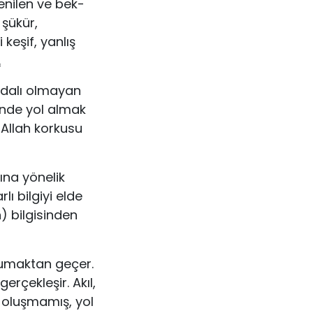
enilen ve bek­
 şükür,
keşif, yanlış
.
ydalı olmayan
tinde yol almak
, Allah korkusu
ına yönelik
ı bilgiyi elde
) bilgisinden
kumaktan geçer.
rçekleşir. Akıl,
 oluşma­mış, yol