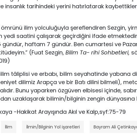
e insanlık tarihindeki yerini hatırlatarak kaybettikle
k ömrünü ilim yolculuğuyla şereflendiren Sezgin, yirm
 yedi saatini çalı­şarak geçirdiğini ifade etmektedir
65 gündür, haftam 7 gündür. Ben cumartesi ve Paza
titüdeyim.” (Fuat Sezgin,
Bilim Ta- rihi Sohbetleri,
sö
019)
lim tâliplisi ve erbabı, bilim seyaha­tinde yabana di
yet dili­miz Arapça ve bir Batı dilini bilmeli), metot
malıdır. Bunu yaparken özgüven elbisesi içinde, sa­bır
rdan uzaklaşarak bilimin/bilginin zengin dünyasına h
kaya -Hakikat Arayışında Akıl ve Kalp,syf:75-79
İlim
İlmin/Bilginin Yol işaretleri
Bayram Ali Çetinkay