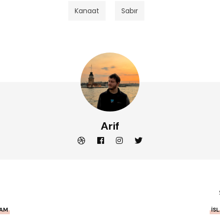
Kanaat
Sabır
Arif
LAM
İS