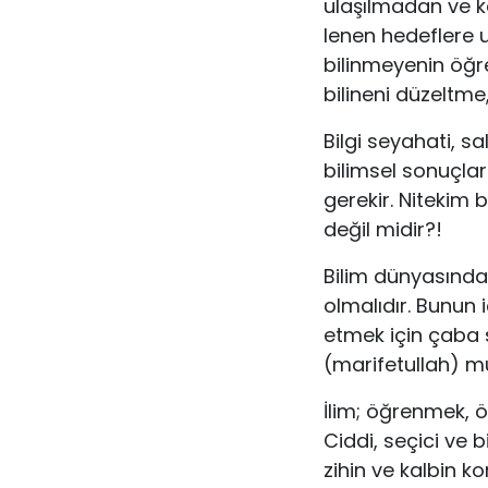
ulaşılmadan ve k
lenen hedeflere u
bilinmeyenin öğre
bilineni düzeltme
Bilgi seyahati, sa
bilimsel sonuçlar
gerekir. Nitekim b
değil midir?!
Bilim dünyasında 
olmalıdır. Bunun 
etmek için çaba s
(marifetullah) m
İlim; öğrenmek, 
Ciddi, seçici ve 
zihin ve kalbin k