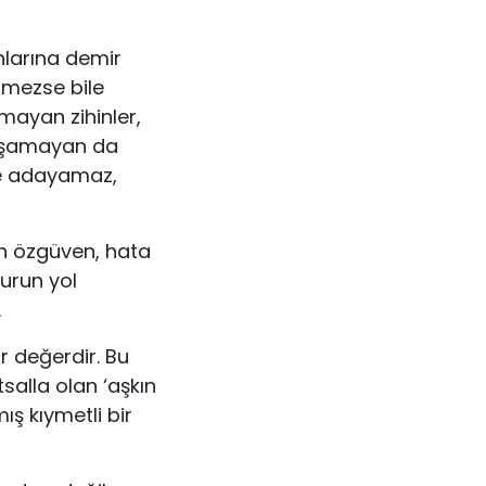
nlarına demir
nmezse bile
mayan zihin­ler,
laşamayan da
ce adayamaz,
şın özgüven, hata
rurun yol
.
r değerdir. Bu
tsalla olan ‘aşkın
ış kıymetli bir