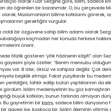
asçısı olarak Fuat Sezgine göre, bilim, sadece kit
 da öğrenilen bir kazanımdır. O, bu çerçevede M
k olarak; Müslümanların bilime katkılarını görerek, a
malarının gerektiğini vurgular.
le ciddi bir özgüvene sahip bilim adamı ola­rak Sezgi
mübalağaya kaçmadan her konuda herkese hakkın
melerini önerir.
de titizlik gösteren ‘yitik hâzinenin kâ­şifi” olan Sez
a gayesini şöyle özetler: “Be­nim mensubu olduğum b
ası var. B izler, öksüz ve sahipsiz değiliz. Çok deri
iyete beşiklik etmişiz. Fakat yüzyıllardır bu meden
nın yenildiğini, tahkir edi­lip bütün yaptıklarının da el
ni gördüm. İslâm medeniyetinin bu göz kamaştıran 
aptığı büyük katkıları, bunun farkında ol­mayan dü
m. Bu gayretimin bir
kısmı,
sadece bilim dünyasına 
ir gayesi ise, koskoca bir. İslâm âleminin yitirmiş 