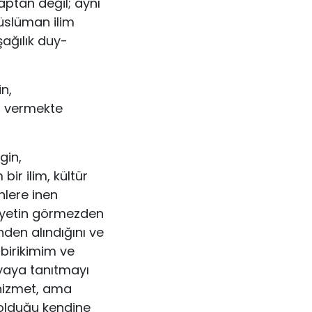
aptan değil; aynı
üslüman ilim
şağılık duy­
n,
ı vermekte
gin,
ir ilim, kültür
nlere inen
i­yetin görmezden
inden alındığını ve
birikimim ve
nyaya tanıtmayı
hizmet, ama
olduğu ken­dine