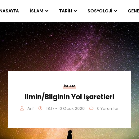
NASAYFA
İSLAM
TARIH
SOSYOLOJI
GENE
İSLAM
Ilmin/Bilginin Yol Işaretleri
Arif
18:17 - 10 Ocak 2020
0 Yorumlar