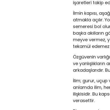
işaretleri takip e
İlmin kapısı, aş
atmakla açılır. 
semeresi bol olur,
başka akılların 
meyve vermez, ya
tekamül edemez 
Özgüvenin varlığı
ve yanlışlıkların 
arkadaşlarıdır. B
İlim; gurur, uçup
anlamda ilim, hem 
ilişkisidir. Bu k
verasettir.