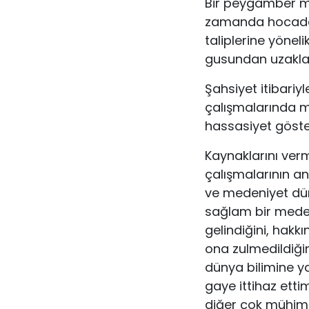
Bir peygamber mir
zamanda hocadan
taliplerine yöneli
gusundan uzaklaş
Şahsiyet itibariy
çalışmalarında 
hassasiyet göster
Kaynaklarını verme
çalışmalarının an
ve medeniyet düny
sağlam bir meden
gelindiğini, hakkı
ona zulmedildiği
dünya bilimine y
gaye ittihaz etti
diğer çok mühim b