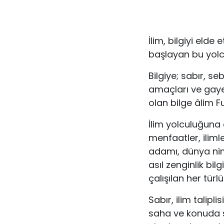
İlim, bilgiyi elde
başlayan bu yolcu
Bilgiye; sabır, seb
amaçları ve gay
olan bilge âlim Fua
İlim yolculuğuna 
menfaatler, iliml
adamı, dünya nime
asıl zenginlik bil
çalışılan her tür
Sabır, ilim talipl
saha ve konuda s