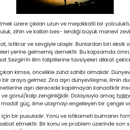
 etmek üzere çıkılan uzun ve meşakkatli bir yolculuktu
luk, zihin ve kalbin bes- lendiği büyük manevî zevk
at, istikrar ve sevgiyle ulaşılır. Bunlardan biri eksik o
eleri yerine gelmemiş de­mektir. Bu kapsamda ömr
t Sezgin’in ilim taliplilerine tavsiyeleri dikkat çekici
çıkan kimse, öncelikle zühd sahibi olma­lıdır. Dünyev
e bir araya gelmez. Zira aşırı dünyevileşme, ilmin dü
t­lerine aşırı derecede kapılmayan kanaatkâr insandı
gi ve gönul/kalp zenginliğidir. Dolayısıyla amaç
halin
lü maddî güç, ilme ulaşmayı engelleyen bir çengel ve 
isi için bir pusuladır. Yönü ve istikameti bulmanın for
ebat etmektir. Bir konu ve problem üzerinde son sı