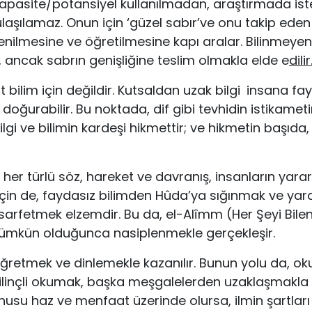
apasite/potansiyel kullanılmadan, araştırmada ist
laşılamaz. Onun için ‘güzel sabır’ve onu takip eden
nilmesine ve öğretilmesine kapı aralar. Bilinmeyeni 
, ancak sabrın genişliğine teslim olmakla elde e
dilir
lt bilim için değildir. Kutsaldan uzak bilgi
insana fa
 doğurabilir. Bu noktada, dif gibi tevhidin istikame
ilgi ve bilimin kardeşi hikmettir; ve hikmetin başıda
her türlü söz, hareket ve davranış, insanla­rın yarar
için de, faydasız bilimden Hûda’ya sığınmak ve yararl
arfetmek elzemdir. Bu da, el-Alîmm (Her Şeyi Bilen
ümkün olduğunca nasiplenmekle gerçekleşir.
öğretmek ve dinlemekle kazanılır. Bunun yolu da, o
bilinçli okumak, başka meşgalelerden uzaklaşmakla ge
onusu haz ve menfaat üzerinde olursa, ilmin şartları