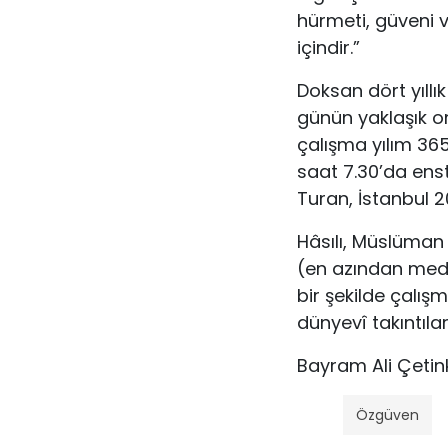
hürmeti, güveni v
içindir.”
Doksan dört yıllı
günün yaklaşık on
çalışma yı­lım 3
saat 7.30’da ens
Turan, İstanbul 2
Hâsılı, Müslüman i
(en azından medeni
bir şekilde çalış
dünyevî takıntıla
Bayram Ali Çetin
Özgüven