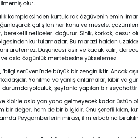
dilmemiş olur.
ağılık kompleksinden kurtularak özgüvenin emin lima
Yoğunlaşarak çalışılan her konu ve mesele, çözümle
 be­reketli neticeleri doğurur. Sinik, korkak, cesur ol
gölgesinden kurtulamazlar. Bu marazî hal­den uzak
ni üretemez. Düşüncesi kısır ve kadük kalır, dere
ve asla özgünlük mertebesine yükselemez.
, ‘bilgi serüveni’nde büyük bir zenginliktir. Ancak a
arkadaşıdır. Yanılma ve yanlış anlamalar, kibir ve gu
u du­rumda yolculuk, şeytanla yapılan bir seyahattir
 ve kibirle asla yan yana gelmeyecek ka­dar üstün bi
bir değer, hem de bir bilgidir. Onu şerefli kılan, ku
apsamda Peygamberlerin mirası, ilim erbabına bırakılm