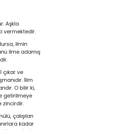
r. Aşkla
i vermektedir.
lursa, ilmin
ünü ilme adamış
dir.
î çıkar ve
şmanıdır. İlim
r. O bilir ki,
e getirilmeye
zincirdir.
mülü, çalışılan
nırlara kadar