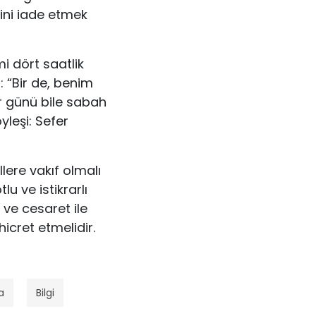
rini iade etmek
i dört saatlik
: “Bir de, benim
r günü bile sabah
yleşi: Sefer
llere vakıf olmalı
lu ve istikrarlı
 ve cesaret ile
icret etmelidir.
a
Bilgi