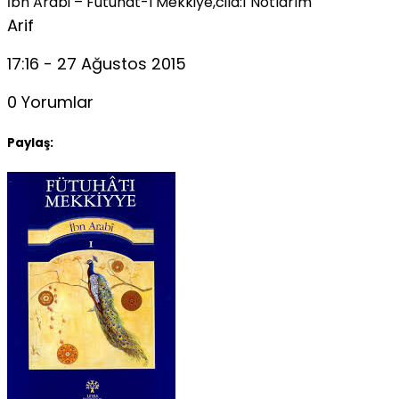
İbn Arabi – Futuhat-ı Mekkiye,cild:1 Notlarım
Arif
17:16 - 27 Ağustos 2015
0 Yorumlar
Paylaş: