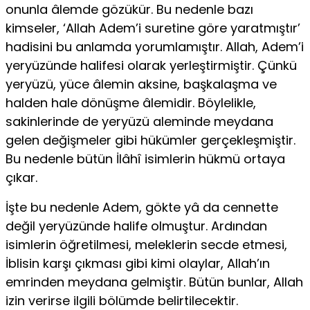
onunla âlemde gözükür. Bu nedenle bazı
kimseler, ‘Allah Adem’i sure­tine göre yaratmıştır’
hadisini bu anlamda yorumlamıştır. Allah, Adem’i
yeryüzünde halifesi olarak yerleştirmiştir. Çünkü
yeryüzü, yüce âlemin aksine, başkalaşma ve
halden hale dönüşme âlemidir. Böylelikle,
sakinlerinde de yeryüzü aleminde meydana
gelen değişmeler gibi hükümler gerçekleşmiştir.
Bu nedenle bütün İlâhî isimlerin hükmü ortaya
çıkar.
İşte bu nedenle Adem, gökte yâ da cennette
değil yeryüzünde halife olmuştur. Ardından
isimlerin öğretilmesi, meleklerin secde etmesi,
İbli­sin karşı çıkması gibi kimi olaylar, Allah’ın
emrinden meydana gelmiş­tir. Bütün bunlar, Allah
izin verirse ilgili bölümde belirtilecektir.