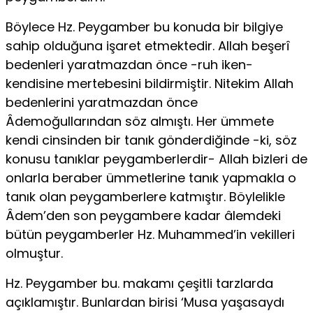
Böylece Hz. Peygamber bu konuda bir bilgiye
sahip olduğuna işaret etmektedir. Al­lah beşerî
bedenleri yaratmazdan önce -ruh iken-
kendisine mertebesini bildirmiştir. Nitekim Allah
bedenlerini yaratmazdan önce
Âdemoğullarından söz almıştı. Her ümmete
kendi cinsinden bir tanık gönderdiğin­de -ki, söz
konusu tanıklar peygamberlerdir- Allah bizleri de
onlarla be­raber ümmetlerine tanık yapmakla o
tanık olan peygamberlere katmış­tır. Böylelikle
Âdem’den son peygambere kadar âlemdeki
bütün pey­gamberler Hz. Muhammed’in vekilleri
olmuştur.
Hz. Peygamber bu. makamı çeşitli tarzlarda
açıklamıştır. Bunlardan birisi ‘Musa yaşasaydı