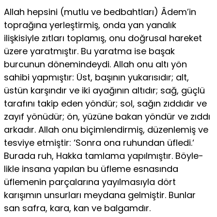
Allah hepsini (mutlu ve bedbahtları) Âdem’in
toprağına yerleştir­miş, onda yan yanalık
ilişkisiyle zıtları toplamış, onu doğrusal hareket
üzere yaratmıştır. Bu yaratma ise başak
burcunun dönemindeydi. Allah onu altı yön
sahibi yapmıştır: Üst, başının yukarısıdır; alt,
üstün karşı­ndır ve iki ayağının altıdır; sağ, güçlü
tarafını takip eden yöndür; sol, sağın zıddıdır ve
zayıf yönüdür; ön, yüzüne bakan yöndür ve zıddı
ar­kadır. Allah onu biçimlendirmiş, düzenlemiş ve
tesviye etmiştir: ‘Sonra ona ruhundan üfledi.‘
Burada ruh, Hakka tamlama yapılmıştır. Böyle­
likle insana yapılan bu üfleme esnasında
üflemenin parçalarına yayılma­sıyla dört
karışımın unsurları meydana gelmiştir. Bunlar
san safra, kara, kan ve balgamdır.