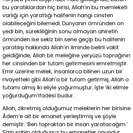
bu yaratıklardan hiç birisi, Allah’ın bu memleketi
varlığı için yarattığı halifenin hangi cinsten
olabileceğini bilemedi. Dünyanın ömründen on
yedi bin, sürek­liliğinin sonu olmayan ahiretin
ömründen ise sekiz bin sene geçip bu halifenin
yaratılışı hakkında Allah’ın ilminde belirli vakit
geldiğinde, Al­lah bir meleğine yeryüzü toprağının
her cinsinden bir tutam getirmesi­ni emretmiştir.
Emir üzerine melek, insanlarca bilinen uzun bir
rivayet­teki gibi Allah’a bir tutam getirmiş. Allah o
tutamı almış iki eliyle yo­ğurmuştur. İşte ‘iki elimle
yoğurduğum’ifadesi budur.
Allah, zikretmiş olduğumuz meleklerin her birisine
Âdem’e ait bir emanet yerleştirmiş ve şöyle
demiştir: ‘Ben topraktan bir insan yarataca­ğım.’
Sizin sahip olduğunuz bu emanetler onundur.