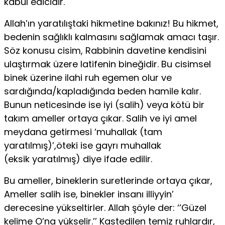
kabul edicidir.
Allah’ın yaratılıştaki hikmetine bakınız! Bu hikmet,
bedenin sağlıklı kalmasını sağlamak amacı taşır.
Söz konusu cisim, Rabbinin davetine kendisini
ulaştırmak üzere latifenin bineğidir. Bu cisimsel
binek üzerine ilahi ruh egemen olur ve
sardığında/kapladığında beden hamile kalır.
Bunun neticesinde ise iyi (salih) veya kötü bir
takım ameller ortaya çı­kar. Salih ve iyi amel
meydana getirmesi ‘muhallak (tam
yaratılmış)’,öteki ise gayrı muhallak
(eksik yaratılmış) diye ifade edilir.
Bu ameller, bineklerin suretlerinde ortaya çıkar,
Ameller salih ise, binekler insanı illiyyin’
derecesine yükseltirler. Allah şöyle der: ‘’Güzel
kelime O’na yükselir.’’ Kastedilen temiz ruhlardır,