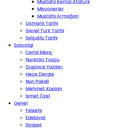
Mustafa Kemal Atatürk
Misyonerler
Mustafa Armağan
Osmanlı Tarihi
Genel Türk Tarihi
Selçuklu Tarihi
Sosyoloji
Cemil Meriç
Nurettin Topçu
Düşünce Yazıları
Hece Dergisi
Nuri Pakdil
Mehmet Kaplan
İsmet Özel
Genel
Felsefe
Edebiyat
Siyaset