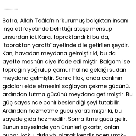
……………..
Safra, Allah Teâla’nın ‘kurumuş balçıktan insanı
inşa etti’ayetinde belirttiği ateşe mensup
unsurdan idi. Kara, topraktandı ki bu da,
‘topraktan yarattı’’ayetinde dile getirilen şeydir.
Kan, havadan meydana gelmiştir ki, bu da
ayette mesnûn diye ifade edilmiştir. Balgam ise
toprağın yoğrulup çamur haline geldiği sudan
meydana gelmiştir. Son­ra Hak, onda canlının
gıdaları elde etmesini sağlayan çekme gücünü,
ardından tutma gücünü meydana getirmiştir. Bu
güç sayesinde canlı beslendiği şeyi tutabilir.
Ardından hazmetme gücü yaratılmıştır ki, bu
sayede gıda hazmedilir. Sonra itme gücü gelir.
Bunun sayesinde yan ürünleri çıkartır; onları
buhar, koku, dışkı vb. olarak kendisinden uzak­