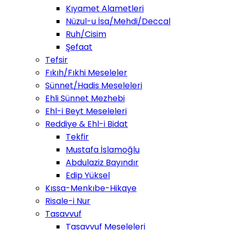
Kıyamet Alametleri
Nüzul-u İsa/Mehdi/Deccal
Ruh/Cisim
Şefaat
Tefsir
Fıkıh/Fıkhi Meseleler
Sünnet/Hadis Meseleleri
Ehli Sünnet Mezhebi
Ehl-i Beyt Meseleleri
Reddiye & Ehl-i Bidat
Tekfir
Mustafa İslamoğlu
Abdulaziz Bayındır
Edip Yüksel
Kıssa-Menkıbe-Hikaye
Risale-i Nur
Tasavvuf
Tasavvuf Meseleleri