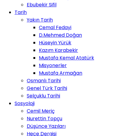
Ebubekir Sifil
Tarih
Yakın Tarih
Cemal Fedayi
D.Mehmed Doğan
Hüseyin Yürük
Kazım Karabekir
Mustafa Kemal Atatürk
Misyonerler
Mustafa Armağan
Osmanlı Tarihi
Genel Türk Tarihi
Selçuklu Tarihi
Sosyoloji
Cemil Meriç
Nurettin Topçu
Düşünce Yazıları
Hece Dergisi