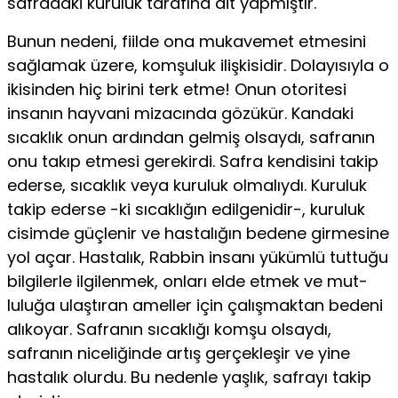
safradaki kuruluk tarafına ait yapmıştır.
Bunun nedeni, fiilde ona mukavemet etmesini
sağlamak üzere, komşuluk ilişkisidir. Dolayısıyla o
ikisinden hiç birini terk etme! Onun otoritesi
insanın hayvani mizacında gözü­kür. Kandaki
sıcaklık onun ardından gelmiş olsaydı, safranın
onu takıp etmesi gerekirdi. Safra kendisini takip
ederse, sıcaklık veya kuruluk ol­malıydı. Kuruluk
takip ederse -ki sıcaklığın edilgenidir-, kuruluk
cisim­de güçlenir ve hastalığın bedene girmesine
yol açar. Hastalık, Rabbin insanı yükümlü tuttuğu
bilgilerle ilgilenmek, onları elde etmek ve mut­
luluğa ulaştıran ameller için çalışmaktan bedeni
alıkoyar. Safranın sıcak­lığı komşu olsaydı,
safranın niceliğinde artış gerçekleşir ve yine
hastalık olurdu. Bu nedenle yaşlık, safrayı takip