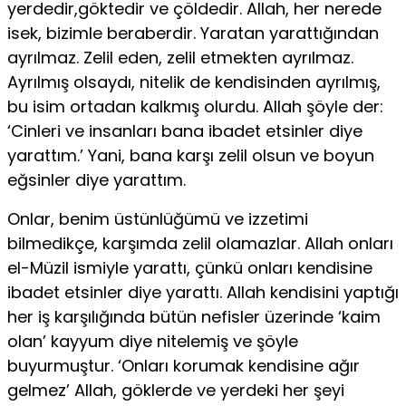
yerdedir,göktedir ve çöldedir. Allah, her nerede
isek, bizimle beraberdir. Yaratan yarattığından
ayrılmaz. Zelil eden, zelil etmekten ayrılmaz.
Ayrılmış ol­saydı, nitelik de kendisinden ayrılmış,
bu isim ortadan kalkmış olurdu. Allah şöyle der:
‘Cinleri ve insanları bana ibadet etsinler diye
yarattım.’ Yani, bana karşı zelil olsun ve boyun
eğsinler diye yarattım.
Onlar, be­nim üstünlüğümü ve izzetimi
bilmedikçe, karşımda zelil olamazlar. Al­lah onları
el-Müzil ismiyle yarattı, çünkü onları kendisine
ibadet etsinler diye yarattı. Allah kendisini yaptığı
her iş karşılığında bütün nefisler üzerinde ‘kaim
olan’ kayyum diye nitelemiş ve şöyle
buyurmuştur. ‘On­ları korumak kendisine ağır
gelmez’ Allah, göklerde ve yerdeki her şeyi