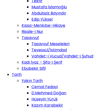
Tekfir
Mustafa İslamoğlu
Abdulaziz Bayındır
Edip Yüksel
Kıssa-Menkıbe-Hikaye
Risale-i Nur
Tasavvuf
Tasavvuf Meseleleri
Tevessül/İstimdad
Vahdet-i Vücud/Vahdet-i Şuhud
Kadı İyaz – Şifa-i Şerif
Ebubekir Sifil
Tarih
Yakın Tarih
Cemal Fedayi
D.Mehmed Doğan
Hüseyin Yürük
Kazım Karabekir