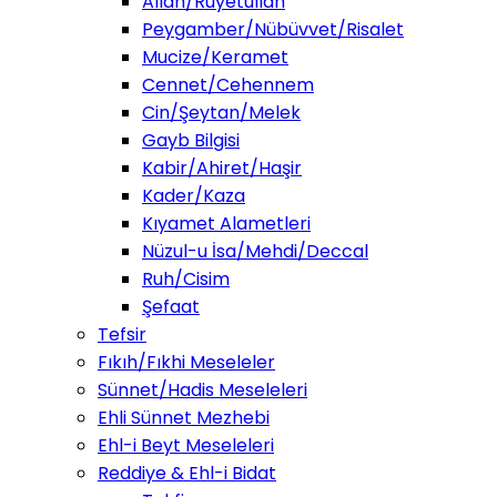
Allah/Ruyetullah
Peygamber/Nübüvvet/Risalet
Mucize/Keramet
Cennet/Cehennem
Cin/Şeytan/Melek
Gayb Bilgisi
Kabir/Ahiret/Haşir
Kader/Kaza
Kıyamet Alametleri
Nüzul-u İsa/Mehdi/Deccal
Ruh/Cisim
Şefaat
Tefsir
Fıkıh/Fıkhi Meseleler
Sünnet/Hadis Meseleleri
Ehli Sünnet Mezhebi
Ehl-i Beyt Meseleleri
Reddiye & Ehl-i Bidat