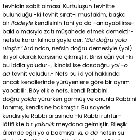
tevhidin sabit olması’ Kurtuluşun tevhitte
bulunduğu -ki tevhit sırat-ı müstakim, başka
bir
ifadeyle
kendisinin fani ya da -anlayabilirse-
baki olmasıyla zatı mü­şahede etmek demektir-
nefste karar kılınca şöyle der: ‘
Bizi doğru yola
ulaştır.’
Ardından, nefsin doğru demesiyle (yol)
iki yol olarak karşısı­na çıkmıştır: Birisi eğri yol -ki
bu iddia yoludur-, İkincisi ise dosdoğru
yol -o
da
tevhit yoludur.- Nefs bu iki yol hakkında
ancak kendilerinde yürüyenlere göre bir ayrım
yapabilir. Böylelikle nefs, kendi Rabbini
doğru
yolda
yürürken görmüş ve onunla Rabbini
tanımış, kendisine bakmıştır. Bu sayede
kendisiyle Rabbi arasında -ki Rabbi ruhtur-
lâtiflikte bir
yakınlık
meydana gelmiştir. Bileşik
âlemde eğri yola bakmıştır
ki, o da
nefsin şu