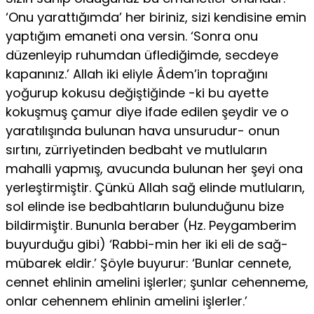
‘Onu yarattığımda’ her biriniz, sizi kendisine emin
yaptığım emaneti ona versin. ‘Sonra onu
düzenleyip ruhumdan üflediğimde, secdeye
kapanınız.’ Allah iki eliyle Âdem’in toprağını
yoğurup kokusu değiştiğinde -ki bu ayette
kokuş­muş çamur diye ifade edilen şeydir ve o
yaratılışında bulunan hava un­surudur- onun
sırtını, zürriyetinden bedbaht ve mutluların
mahalli yapmış, avucunda bulunan her şeyi ona
yerleştirmiştir. Çünkü Allah sağ elinde mutluların,
sol elinde ise bedbahtların bulunduğunu bize
bildir­miştir. Bununla beraber (Hz. Peygamberim
buyurduğu gibi) ‘Rabbi-min her iki eli de sağ-
mübarek eldir.’ Şöyle buyurur: ‘Bunlar cennete,
cennet ehlinin amelini işlerler; şunlar cehenneme,
onlar cehennem ehli­nin amelini işlerler.’