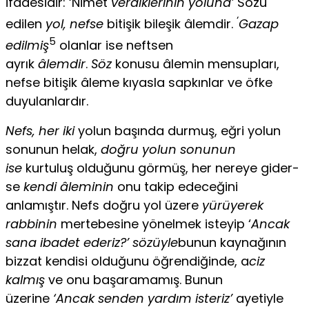
ifadesidir: ‘Nimet
verdiklerinin yoluna’
Sözü
‘
edilen
yol, nefse
bitişik bileşik âlemdir.
Gazap
5
edilmiş
olanlar ise neftsen
ayrık
âlemdir
.
Söz
konusu âlemin mensupları,
nefse bitişik âleme kıyasla sap­kınlar ve öfke
duyulanlardır.
Nefs, her iki
yolun başında durmuş, eğri yolun
sonunun helak,
doğru yolun sonunun
ise
kurtuluş olduğunu görmüş, her nereye gider­
se
kendi âleminin
onu takip edeceğini
anlamıştır. Nefs doğru yol üzere
yürüyerek
rabbinin
mertebesine yönelmek isteyip ‘
Ancak
sana ibadet ederiz?’ sözüyle
bunun kaynağının
bizzat kendisi olduğunu öğrendiğin­de, a
ciz
kalmış
ve onu başaramamış. Bunun
üzerine
‘Ancak senden yar­dım isteriz’
ayetiyle