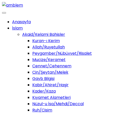
Anasayfa
İslam
Akaid/Kelami Bahisler
Kuran-ı Kerim
Allah/Ruyetullah
Peygamber/Nübüvvet/Risalet
Mucize/Keramet
Cennet/Cehennem
Cin/Şeytan/Melek
Gayb Bilgisi
Kabir/Ahiret/Haşir
Kader/Kaza
Kıyamet Alametleri
Nüzul-u İsa/Mehdi/Deccal
Ruh/Cisim