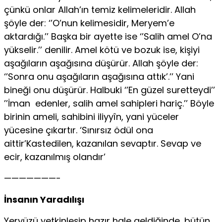
çünkü onlar Allah’ın temiz kelimeleridir. Allah
şöyle der: ‘’O’nun kelimesidir, Meryem’e
aktardığı.’’ Başka bir ayette ise ‘’Salih amel O’na
yükselir.’’ denilir. Amel kötü ve bozuk ise, kişiyi
aşağıların aşağısına düşürür. Allah şöyle der:
‘’Sonra onu aşağıların aşağısına attık’.’’ Yani
bineği onu düşürür. Halbuki ‘’En güzel suretteydi’’
’’İman edenler, salih amel sahipleri hariç.’’ Böyle
birinin ameli, sahibini iliyyîn, yani yüceler
yücesine çıkartır. ‘Sınırsız ödül ona
aittir’Kastedilen, kazanılan sevaptır. Sevap ve
ecir, kazanılmış olandır’
———————-
İnsanın Yaradılışı
Yeryüzü yetkinleşip hazır hale geldiğinde, bütün