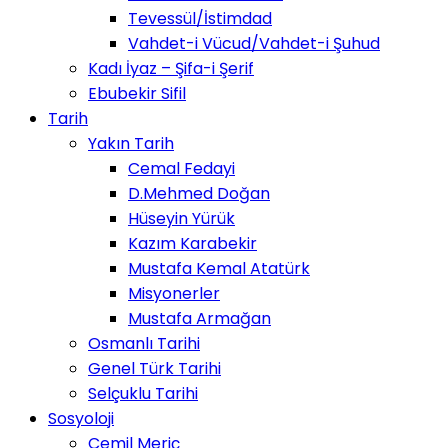
Tevessül/İstimdad
Vahdet-i Vücud/Vahdet-i Şuhud
Kadı İyaz – Şifa-i Şerif
Ebubekir Sifil
Tarih
Yakın Tarih
Cemal Fedayi
D.Mehmed Doğan
Hüseyin Yürük
Kazım Karabekir
Mustafa Kemal Atatürk
Misyonerler
Mustafa Armağan
Osmanlı Tarihi
Genel Türk Tarihi
Selçuklu Tarihi
Sosyoloji
Cemil Meriç