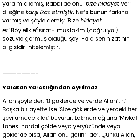
yardım dilemiş, Rabbi de onu
‘bize hidayet
ver’
dile­ğine
karşı ikaz etmiştir.
Nefs bunun farkına
varmış ve şöyle demiş: ‘Bi­ze
hidayet
c
et’
Böylelikle
sırat-ı müstakim (doğru yol)’
sözüyle görmüş olduğu şeyi -ki o senin zatının
bilgisidir-nitelemiştir.
———————-
Yaratan Yarattığından Ayrılmaz
Allah şöyle der: ‘0 göklerde ve yerde Allah’tır.’
Başka bir ayette ise ‘Size göklerde ve yerdeki her
şeyi amade kıl­dı.’ buyurur. Lokman oğluna ‘Miskal
tanesi hardal çölde veya yeryüzün­de veya
göklerde olsa, Allah onu getirir’ der. Çünkü Allah,