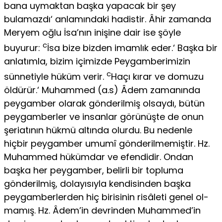
bana uymaktan başka yapacak bir şey
bulamazdı‘ anlamındaki hadistir. Âhir zamanda
Meryem oğlu İsa’nın inişine dair ise şöyle
c
buyurur:
İsa bize bizden imamlık eder.‘ Başka bir
anlatımla, bizim içimizde Peygamberimizin
c
sünnetiyle hüküm verir.
Haçı kırar ve domuzu
öldürür.‘ Muhammed (a.s) Âdem zamanında
peygamber ola­rak gönderilmiş olsaydı, bütün
peygamberler ve insanlar görünüşte de onun
şeriatının hükmü altında olurdu. Bu nedenle
hiçbir peygamber umumî gönderilmemiştir. Hz.
Muhammed hükümdar ve efendidir. Ondan
başka her peygamber, belirli bir topluma
gönderilmiş, dolayısıy­la kendisinden başka
peygamberlerden hiç birisinin risâleti genel ol­
mamış. Hz. Âdem’in devrinden Muhammed’in