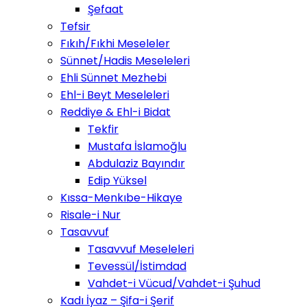
Şefaat
Tefsir
Fıkıh/Fıkhi Meseleler
Sünnet/Hadis Meseleleri
Ehli Sünnet Mezhebi
Ehl-i Beyt Meseleleri
Reddiye & Ehl-i Bidat
Tekfir
Mustafa İslamoğlu
Abdulaziz Bayındır
Edip Yüksel
Kıssa-Menkıbe-Hikaye
Risale-i Nur
Tasavvuf
Tasavvuf Meseleleri
Tevessül/İstimdad
Vahdet-i Vücud/Vahdet-i Şuhud
Kadı İyaz – Şifa-i Şerif