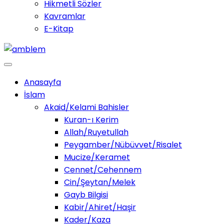
Hikmetli Sözler
Kavramlar
E-Kitap
Anasayfa
İslam
Akaid/Kelami Bahisler
Kuran-ı Kerim
Allah/Ruyetullah
Peygamber/Nübüvvet/Risalet
Mucize/Keramet
Cennet/Cehennem
Cin/Şeytan/Melek
Gayb Bilgisi
Kabir/Ahiret/Haşir
Kader/Kaza