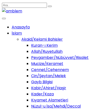
Anasayfa
İslam
Akaid/Kelami Bahisler
Kuran-ı Kerim
Allah/Ruyetullah
Peygamber/Nübüvvet/Risalet
Mucize/Keramet
Cennet/Cehennem
Cin/Şeytan/Melek
Gayb Bilgisi
Kabir/Ahiret/Haşir
Kader/Kaza
Kıyamet Alametleri
Nüzul-u İsa/Mehdi/Deccal