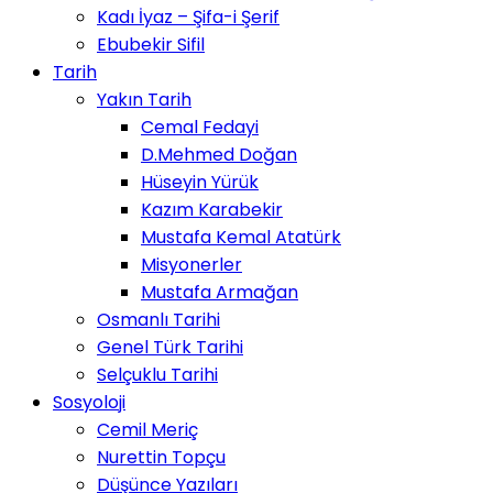
Kadı İyaz – Şifa-i Şerif
Ebubekir Sifil
Tarih
Yakın Tarih
Cemal Fedayi
D.Mehmed Doğan
Hüseyin Yürük
Kazım Karabekir
Mustafa Kemal Atatürk
Misyonerler
Mustafa Armağan
Osmanlı Tarihi
Genel Türk Tarihi
Selçuklu Tarihi
Sosyoloji
Cemil Meriç
Nurettin Topçu
Düşünce Yazıları