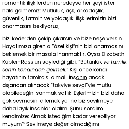
romantik ilişkilerden neredeyse her şeyi ister
hale gelmemiz: Mutluluk, aşk, arkadaşlık,
güvenlik, tat­min ve yoldaşlık. İlişkilerimizin bizi
onarmasını bekliyoruz;
bizi kederden çekip çıkarsın ve bize neşe versin.
Hayatımı­za giren o “özel kişi”nin bizi onarmasını
beklemek bir ma­sala inanmaktır. Oysa Elizabeth
Kübler-Ross’un söylediği gibi, “Bütünlük
ve tamlık
se­nin kendinden gelmeli.”
Kişi önce kendi
hayatının tamircisi olmalı. İns
anın
ancak
dışarıdan alınacak “takviye sevgi”yle mutlu
olabileceğini sa
nmak
saflık. Eşlerimizin bizi daha
çok sevmesini dilemek yerine biz sevilmeye
daha layık insanlar olalım. Şunu soralım
kendimize: Almak istediğim kadar ve­rebiliyor
muyum? Sevilmeye değer olmadığımı