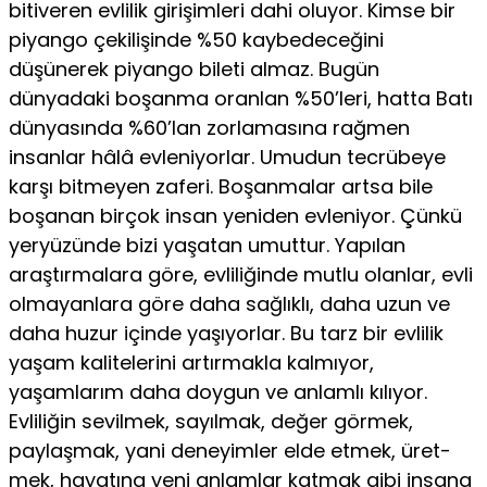
bitiveren evlilik girişimleri dahi oluyor. Kimse bir
piyango çekilişinde %50 kaybedeceğini
düşünerek piyango bileti almaz. Bugün
dünyadaki boşanma oranlan %50’leri, hatta Batı
dünyasın­da %60’lan zorlamasına rağmen
insanlar hâlâ evleniyorlar. Umudun tecrübeye
karşı bitmeyen zaferi. Boşanmalar art­sa bile
boşanan birçok insan yeniden evleniyor. Çünkü
yer­yüzünde bizi yaşatan umuttur. Yapılan
araştırmalara göre, evliliğinde mutlu olanlar, evli
olmayanlara göre daha sağ­lıklı, daha uzun ve
daha huzur içinde yaşıyorlar. Bu tarz bir evlilik
yaşam kalitelerini artırmakla kalmıyor,
yaşamlarım daha doygun ve anlamlı kılıyor.
Evliliğin sevilmek, sayılmak, değer görmek,
paylaşmak, yani deneyimler elde etmek, üret­
mek, hayatına yeni anlamlar katmak gibi insana