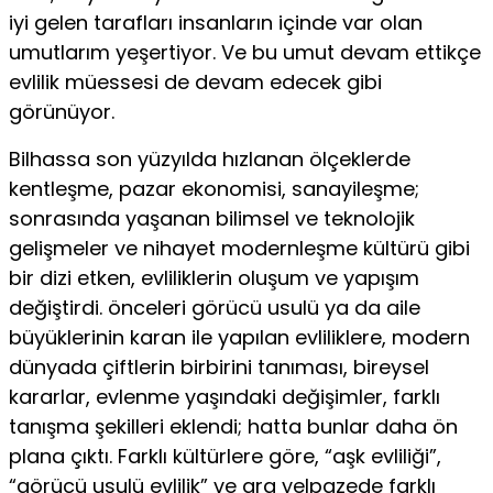
iyi gelen ta­rafları insanların içinde var olan
umutlarım yeşertiyor. Ve bu umut devam ettikçe
evlilik müessesi de devam edecek gibi
görünüyor.
Bilhassa son yüzyılda hızlanan ölçeklerde
kentleşme, pazar ekonomisi, sanayileşme;
sonrasında yaşanan bilim­sel ve teknolojik
gelişmeler ve nihayet modernleşme kültürü gibi
bir dizi etken, evliliklerin oluşum ve yapışım
değiştir­di. önceleri görücü usulü ya da aile
büyüklerinin karan ile yapılan evliliklere, modern
dünyada çiftlerin birbirini tanı­ması, bireysel
kararlar, evlenme yaşındaki değişimler, farklı
tanışma şekilleri eklendi; hatta bunlar daha ön
plana çıktı. Farklı kültürlere göre, “aşk evliliği”,
“görücü usulü evlilik” ve ara yelpazede farklı