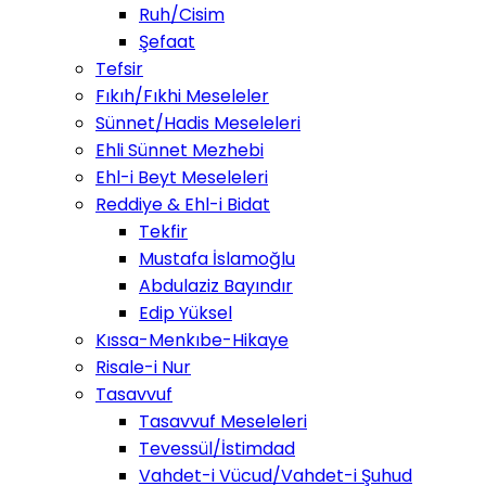
Ruh/Cisim
Şefaat
Tefsir
Fıkıh/Fıkhi Meseleler
Sünnet/Hadis Meseleleri
Ehli Sünnet Mezhebi
Ehl-i Beyt Meseleleri
Reddiye & Ehl-i Bidat
Tekfir
Mustafa İslamoğlu
Abdulaziz Bayındır
Edip Yüksel
Kıssa-Menkıbe-Hikaye
Risale-i Nur
Tasavvuf
Tasavvuf Meseleleri
Tevessül/İstimdad
Vahdet-i Vücud/Vahdet-i Şuhud