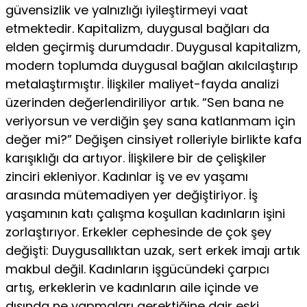
güvensiz­lik ve yalnızlığı iyileştirmeyi vaat
etmektedir. Kapitalizm, duygusal bağları da
elden ge­çirmiş durumdadır. Duygusal kapitalizm,
modern toplumda duygusal bağlan akılcılaştırıp
metalaştırmıştır. İlişkiler maliyet-fayda analizi
üzerinden değerlendiriliyor artık. “Sen bana ne
veriyorsun ve verdiğin şey sana katlanmam için
değer mi?” Değişen cinsiyet rolle­riyle birlikte kafa
karışıklığı da artıyor. İlişkilere bir de çe­lişkiler
zinciri ekleniyor. Kadınlar iş ve ev yaşamı
arasında mütemadiyen yer değiştiriyor. İş
yaşamının katı çalışma ko­şullan kadınların işini
zorlaştırıyor. Erkekler cephesinde de çok şey
değişti: Duygusallıktan uzak, sert erkek imajı artık
makbul değil. Kadınların işgücündeki çarpıcı
artış, erkek­lerin ve kadınların aile içinde ve
dışında ne yapmaları ge­rektiğine dair eski