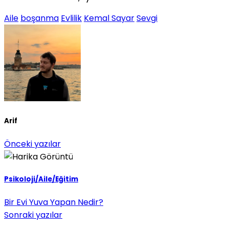
Aile
boşanma
Evlilik
Kemal Sayar
Sevgi
Arif
Önceki yazılar
Psikoloji/Aile/Eğitim
Bir Evi Yuva Yapan Nedir?
Sonraki yazılar