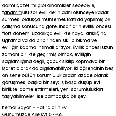
daimi gözetimi gibi dinamikler sebebiyle,
t
ahamm
ülü zor evliliklerin dahi ölünceye kadar
sürmesi oldukça muhtemel. Batı’da yapılmış bir
çalışma sonucuna göre, insanların evlilik önce­si
flört dönemi uzadıkça evlilikte hayal kırıklığına
uğrama ya da birbirinden sıkılıp bıkma ve
evliliğin kopma İhtimali artıyor. Evlilik öncesi uzun
zamanı birlikte geçirmiş olmak, evliliğin
sağlamlığına değil, çabuk sıkılıp kopmaya bir
işaret olarak da algılanabiliyor. İki öğrencinin beş
on sene bütün sorumluluklardan azade olarak
görüşmesi başka bir şey; iş başa düşüp evi
birlikte idame ettirmeleri, yeni sorumluluk­ları
taşıyabilmeleri ise bambaşka bir şey.
Kemal Sayar – Hatıraların Evi
Günümüzde Aile,syf:57-62