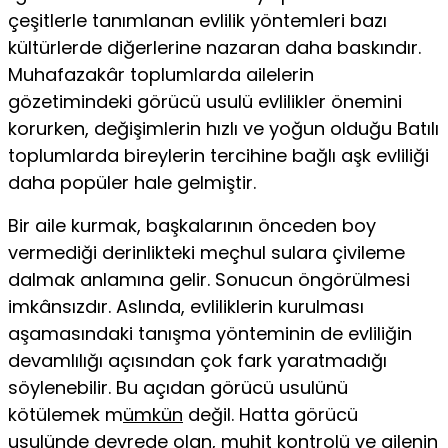
çeşitlerle tanımlanan evlilik yöntemleri bazı
kültürlerde diğerlerine nazaran daha baskındır.
Muha­fazakâr toplumlarda ailelerin
gözetimindeki görücü usulü evlilikler önemini
korurken, değişimlerin hızlı ve yoğun ol­duğu Batılı
toplumlarda bireylerin tercihine bağlı aşk evlili­ği
daha popüler hale gelmiştir.
Bir aile kurmak, başkalarının önceden boy
vermediği derinlikteki meçhul sulara çivileme
dalmak anlamına ge­lir. Sonucun öngörülmesi
imkânsızdır. Aslında, evliliklerin kurulması
aşamasındaki tanışma yönteminin de evliliğin
devamlılığı açısından çok fark yaratmadığı
söylenebilir. Bu açıdan görücü usulünü
kötülemek m
ümkün
değil. Hatta gö­rücü
usulünde devrede olan, muhit kontrolü ve ailenin