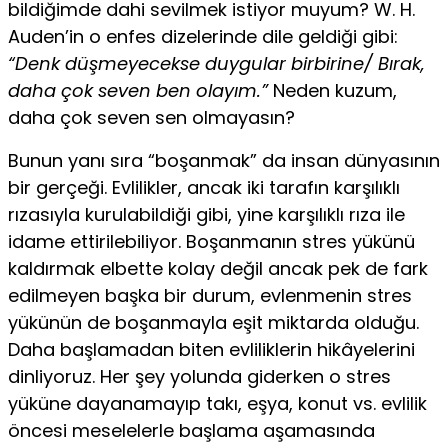
bildiğimde dahi sevilmek istiyor muyum? W. H.
Auden’in o enfes dizele­rinde dile geldiği gibi:
“Denk düşmeyecekse duygular birbi­rine/ Bırak,
daha çok seven ben olayım.”
Neden kuzum,
daha çok seven sen olmayasın?
Bunun yanı sıra “boşanmak” da insan dünyasının
bir ger­çeği. Evlilikler, ancak iki tarafın karşılıklı
rızasıyla kurula­bildiği gibi, yine karşılıklı rıza ile
idame ettirilebiliyor. Bo­şanmanın stres yükünü
kaldırmak elbette kolay değil ancak pek de fark
edilmeyen başka bir durum, evlenmenin stres
yükünün de boşanmayla eşit miktarda olduğu.
Daha başla­madan biten evliliklerin hikâyelerini
dinliyoruz. Her şey yo­lunda giderken o stres
yüküne dayanamayıp takı, eşya, konut vs. evlilik
öncesi meselelerle başlama aşamasında