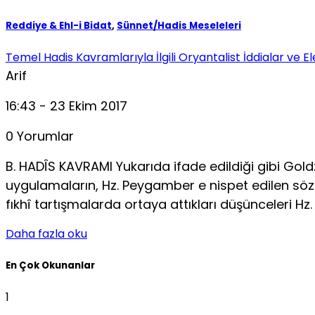
Reddiye & Ehl-i Bidat
,
Sünnet/Hadis Meseleleri
Temel Hadis Kavramlarıyla İlgili Oryantalist İddialar ve Ele
Arif
16:43 - 23 Ekim 2017
0 Yorumlar
B. HADÎS KAVRAMI Yukarıda ifade edildiği gibi Gol
uygulamaların, Hz. Peygamber e nispet edilen sözlü 
fıkhî tartışmalarda ortaya attıkları düşünceleri Hz
Daha fazla oku
En Çok Okunanlar
1