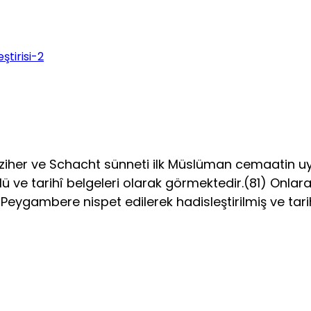
ştirisi-2
dziher ve Schacht sünneti ilk Müslüman cemaatin uy
ve tarihî belgeleri olarak görmektedir.(81) Onlara g
. Peygambere nispet edilerek hadisleştirilmiş ve tari