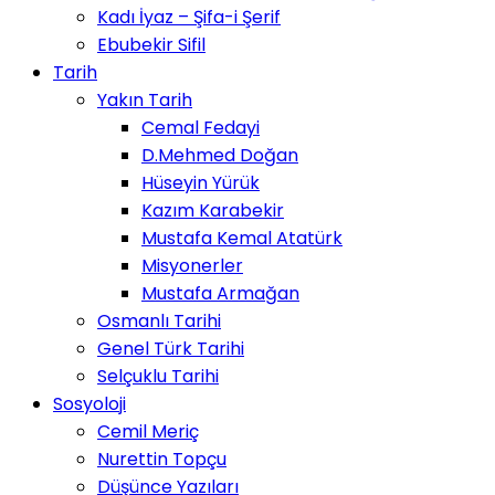
Kadı İyaz – Şifa-i Şerif
Ebubekir Sifil
Tarih
Yakın Tarih
Cemal Fedayi
D.Mehmed Doğan
Hüseyin Yürük
Kazım Karabekir
Mustafa Kemal Atatürk
Misyonerler
Mustafa Armağan
Osmanlı Tarihi
Genel Türk Tarihi
Selçuklu Tarihi
Sosyoloji
Cemil Meriç
Nurettin Topçu
Düşünce Yazıları