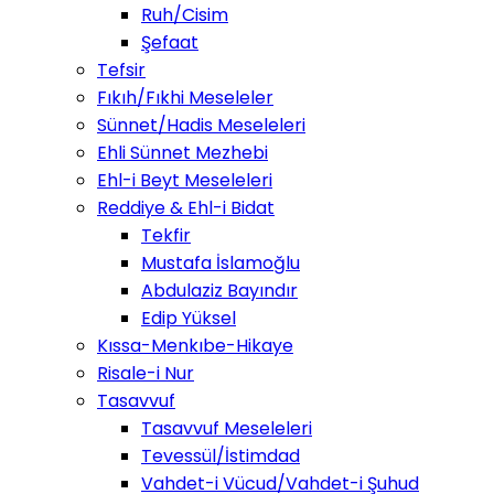
Ruh/Cisim
Şefaat
Tefsir
Fıkıh/Fıkhi Meseleler
Sünnet/Hadis Meseleleri
Ehli Sünnet Mezhebi
Ehl-i Beyt Meseleleri
Reddiye & Ehl-i Bidat
Tekfir
Mustafa İslamoğlu
Abdulaziz Bayındır
Edip Yüksel
Kıssa-Menkıbe-Hikaye
Risale-i Nur
Tasavvuf
Tasavvuf Meseleleri
Tevessül/İstimdad
Vahdet-i Vücud/Vahdet-i Şuhud