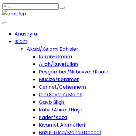
Anasayfa
İslam
Akaid/Kelami Bahisler
Kuran-ı Kerim
Allah/Ruyetullah
Peygamber/Nübüvvet/Risalet
Mucize/Keramet
Cennet/Cehennem
Cin/Şeytan/Melek
Gayb Bilgisi
Kabir/Ahiret/Haşir
Kader/Kaza
Kıyamet Alametleri
Nüzul-u İsa/Mehdi/Deccal