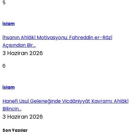
5
İslam
İhsanın Ahlâkî Motivasyonu: Fahreddin er-Râzî
Açısından Bir...
3 Haziran 2026
6
İslam
Hanefi Usul Geleneğinde Vicdâniyyât Kavramı: Ahlâkî
Bilincin...
3 Haziran 2026
Son Yazılar