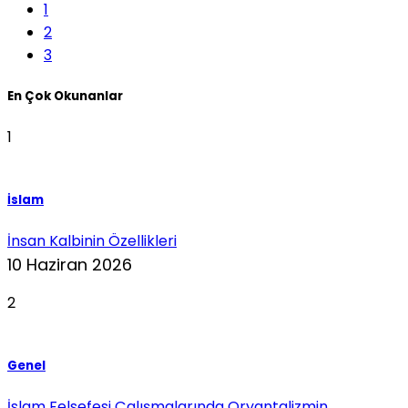
1
2
3
En Çok Okunanlar
1
İslam
İnsan Kalbinin Özellikleri
10 Haziran 2026
2
Genel
İslam Felsefesi Çalışmalarında Oryantalizmin