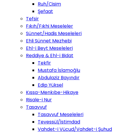
Ruh/Cisim
Şefaat
Tefsir
Fıkıh/Fıkhi Meseleler
Sünnet/Hadis Meseleleri
Ehli Sünnet Mezhebi
Ehl-i Beyt Meseleleri
Reddiye & Ehl-i Bidat
Tekfir
Mustafa İslamoğlu
Abdulaziz Bayındır
Edip Yüksel
Kıssa-Menkıbe-Hikaye
Risale-i Nur
Tasavvuf
Tasavvuf Meseleleri
Tevessül/İstimdad
Vahdet-i Vücud/Vahdet-i Şuhud