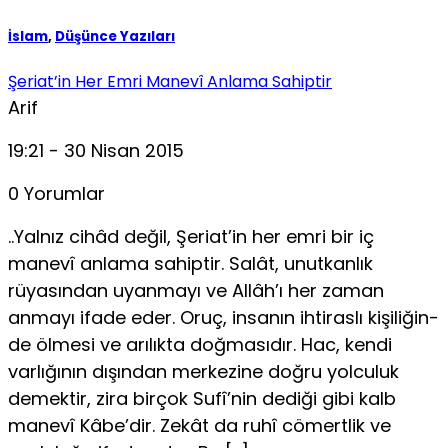
İslam
,
Düşünce Yazıları
Şeriat’in Her Emri Manevî Anlama Sahiptir
Arif
19:21 - 30 Nisan 2015
0 Yorumlar
..Yalnız cihâd değil, Şeriat’in her emri bir iç
manevî anlama sahiptir. Salât, unutkanlık
rüyasından uyanmayı ve Allâh’ı her zaman
anmayı ifade eder. Oruç, insanın ihtiraslı kişiliğin­
de ölmesi ve arılıkta doğmasıdır. Hac, kendi
varlığının dışın­dan merkezine doğru yolculuk
demektir, zira birçok Sufî’nin dediği gibi kalb
manevî Kâbe’dir. Zekât da ruhî cömertlik ve