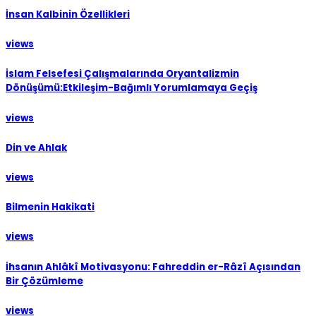
İnsan Kalbinin Özellikleri
views
İslam Felsefesi Çalışmalarında Oryantalizmin
Dönüşümü:Etkileşim-Bağımlı Yorumlamaya Geçiş
views
Din ve Ahlak
views
Bilmenin Hakikati
views
İhsanın Ahlâkî Motivasyonu: Fahreddin er-Râzî Açısından
Bir Çözümleme
views