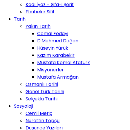
Kadı İyaz – Şifa-i Şerif
Ebubekir Sifil
Tarih
Yakın Tarih
Cemal Fedayi
D.Mehmed Doğan
Hüseyin Yürük
Kazım Karabekir
Mustafa Kemal Atatürk
Misyonerler
Mustafa Armağan
Osmanlı Tarihi
Genel Türk Tarihi
Selçuklu Tarihi
Sosyoloji
Cemil Meriç
Nurettin Topçu
Düşünce Yazıları