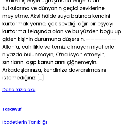
Âhiret işleriyle uğraşmana engel olan
tutkularına ve dünyanın geçici zevklerine
meyletme. Aksi hâlde suya batınca kendini
kurtarmak ye­rine, çok sevdiği ağır bir eşyayı
kurtarma telaşında olan ve bu yüzden boğulup
giden kişinin durumuna düşersin. ———————
Allah’a, cahillikle ve temiz olmayan niyetlerle
niyazda bulunmayın, O’na isyan etmeyin,
sınırlarını aşıp kanunlarını çiğnemeyin.
Arkadaşlarınıza, kendinize davranılmasını
istemediğiniz […]
Daha fazla oku
Tasavvuf
İbadetlerin Tanıklığı