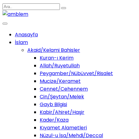
Anasayfa
İslam
Akaid/Kelami Bahisler
Kuran-ı Kerim
Allah/Ruyetullah
Peygamber/Nübüvvet/Risalet
Mucize/Keramet
Cennet/Cehennem
Cin/Şeytan/Melek
Gayb Bilgisi
Kabir/Ahiret/Haşir
Kader/Kaza
Kıyamet Alametleri
Nüzul-u İsa/Mehdi/Deccal