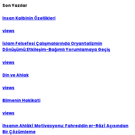
Son Yazılar
İnsan Kalbinin Özellikleri
views
İslam Felsefesi Çalışmalarında Oryantalizmin
Dönüşümü:Etkileşim-Bağımlı Yorumlamaya Geçiş
views
Din ve Ahlak
views
Bilmenin Hakikati
views
İhsanın Ahlâkî Motivasyonu: Fahreddin er-Râzî Açısından
Bir Çözümleme