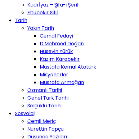
Kadı İyaz – Şifa-i Şerif
Ebubekir Sifil
Tarih
Yakın Tarih
Cemal Fedayi
D.Mehmed Doğan
Hüseyin Yürük
Kazım Karabekir
Mustafa Kemal Atatürk
Misyonerler
Mustafa Armağan
Osmanlı Tarihi
Genel Türk Tarihi
Selçuklu Tarihi
Sosyoloji
Cemil Meriç
Nurettin Topçu
Düşünce Yazıları