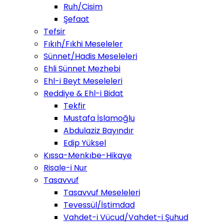
Ruh/Cisim
Şefaat
Tefsir
Fıkıh/Fıkhi Meseleler
Sünnet/Hadis Meseleleri
Ehli Sünnet Mezhebi
Ehl-i Beyt Meseleleri
Reddiye & Ehl-i Bidat
Tekfir
Mustafa İslamoğlu
Abdulaziz Bayındır
Edip Yüksel
Kıssa-Menkıbe-Hikaye
Risale-i Nur
Tasavvuf
Tasavvuf Meseleleri
Tevessül/İstimdad
Vahdet-i Vücud/Vahdet-i Şuhud