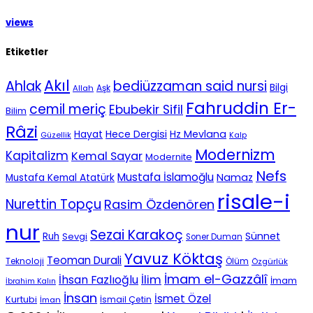
views
Etiketler
Akıl
Ahlak
bediüzzaman said nursi
Bilgi
Aşk
Allah
Fahruddin Er-
cemil meriç
Ebubekir Sifil
Bilim
Râzi
Hece Dergisi
Hz Mevlana
Hayat
Güzellik
Kalp
Modernizm
Kapitalizm
Kemal Sayar
Modernite
Nefs
Mustafa İslamoğlu
Namaz
Mustafa Kemal Atatürk
risale-i
Nurettin Topçu
Rasim Özdenören
nur
Sezai Karakoç
Sünnet
Ruh
Sevgi
Soner Duman
Yavuz Köktaş
Teoman Durali
Teknoloji
Ölüm
Özgürlük
İmam el-Gazzâlî
İhsan Fazlıoğlu
İlim
İmam
İbrahim Kalın
İnsan
İsmet Özel
Kurtubi
İsmail Çetin
İman