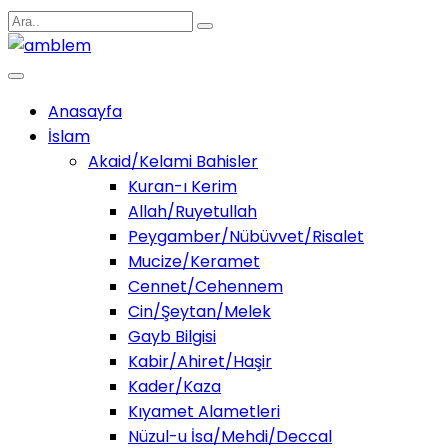
Anasayfa
İslam
Akaid/Kelami Bahisler
Kuran-ı Kerim
Allah/Ruyetullah
Peygamber/Nübüvvet/Risalet
Mucize/Keramet
Cennet/Cehennem
Cin/Şeytan/Melek
Gayb Bilgisi
Kabir/Ahiret/Haşir
Kader/Kaza
Kıyamet Alametleri
Nüzul-u İsa/Mehdi/Deccal