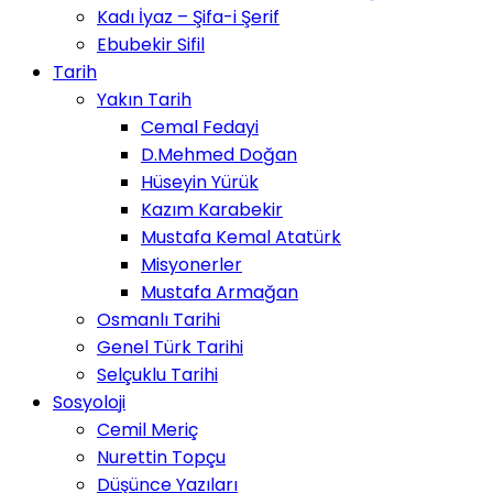
Kadı İyaz – Şifa-i Şerif
Ebubekir Sifil
Tarih
Yakın Tarih
Cemal Fedayi
D.Mehmed Doğan
Hüseyin Yürük
Kazım Karabekir
Mustafa Kemal Atatürk
Misyonerler
Mustafa Armağan
Osmanlı Tarihi
Genel Türk Tarihi
Selçuklu Tarihi
Sosyoloji
Cemil Meriç
Nurettin Topçu
Düşünce Yazıları