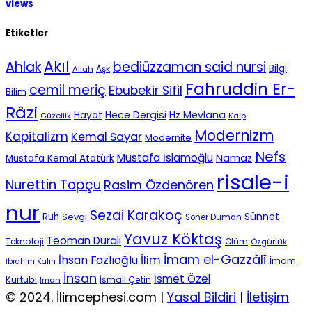
views
Etiketler
Akıl
Ahlak
bediüzzaman said nursi
Bilgi
Aşk
Allah
Fahruddin Er-
cemil meriç
Ebubekir Sifil
Bilim
Râzi
Hece Dergisi
Hz Mevlana
Hayat
Güzellik
Kalp
Modernizm
Kapitalizm
Kemal Sayar
Modernite
Nefs
Mustafa İslamoğlu
Namaz
Mustafa Kemal Atatürk
risale-i
Nurettin Topçu
Rasim Özdenören
nur
Sezai Karakoç
Sünnet
Ruh
Sevgi
Soner Duman
Yavuz Köktaş
Teoman Durali
Teknoloji
Ölüm
Özgürlük
İmam el-Gazzâlî
İhsan Fazlıoğlu
İlim
İmam
İbrahim Kalın
İnsan
İsmet Özel
Kurtubi
İsmail Çetin
İman
© 2024. İlimcephesi.com |
Yasal Bildiri
|
İletişim