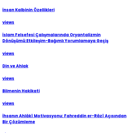
İnsan Kalbinin Özellikleri
views
İslam Felsefesi Çalışmalarında Oryantalizmin
Dönüşümü:Etkileşim-Bağımlı Yorumlamaya Geçiş
views
Din ve Ahlak
views
Bilmenin Hakikati
views
İhsanın Ahlâkî Motivasyonu: Fahreddin er-Râzî Açısından
Bir Çözümleme