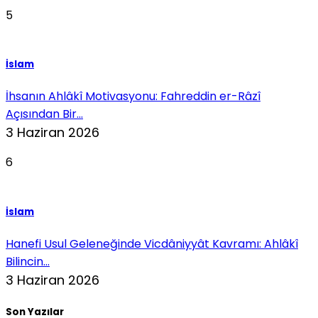
5
İslam
İhsanın Ahlâkî Motivasyonu: Fahreddin er-Râzî
Açısından Bir...
3 Haziran 2026
6
İslam
Hanefi Usul Geleneğinde Vicdâniyyât Kavramı: Ahlâkî
Bilincin...
3 Haziran 2026
Son Yazılar