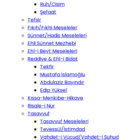
Ruh/Cisim
Şefaat
Tefsir
Fıkıh/Fıkhi Meseleler
Sünnet/Hadis Meseleleri
Ehli Sünnet Mezhebi
Ehl-i Beyt Meseleleri
Reddiye & Ehl-i Bidat
Tekfir
Mustafa İslamoğlu
Abdulaziz Bayındır
Edip Yüksel
Kıssa-Menkıbe-Hikaye
Risale-i Nur
Tasavvuf
Tasavvuf Meseleleri
Tevessül/İstimdad
Vahdet-i Vücud/Vahdet-i Şuhud