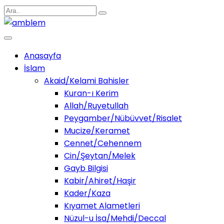
Anasayfa
İslam
Akaid/Kelami Bahisler
Kuran-ı Kerim
Allah/Ruyetullah
Peygamber/Nübüvvet/Risalet
Mucize/Keramet
Cennet/Cehennem
Cin/Şeytan/Melek
Gayb Bilgisi
Kabir/Ahiret/Haşir
Kader/Kaza
Kıyamet Alametleri
Nüzul-u İsa/Mehdi/Deccal