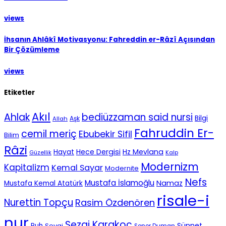
views
İhsanın Ahlâkî Motivasyonu: Fahreddin er-Râzî Açısından
Bir Çözümleme
views
Etiketler
Akıl
Ahlak
bediüzzaman said nursi
Bilgi
Aşk
Allah
Fahruddin Er-
cemil meriç
Ebubekir Sifil
Bilim
Râzi
Hece Dergisi
Hz Mevlana
Hayat
Güzellik
Kalp
Modernizm
Kapitalizm
Kemal Sayar
Modernite
Nefs
Mustafa İslamoğlu
Namaz
Mustafa Kemal Atatürk
risale-i
Nurettin Topçu
Rasim Özdenören
nur
Sezai Karakoç
Sünnet
Ruh
Sevgi
Soner Duman