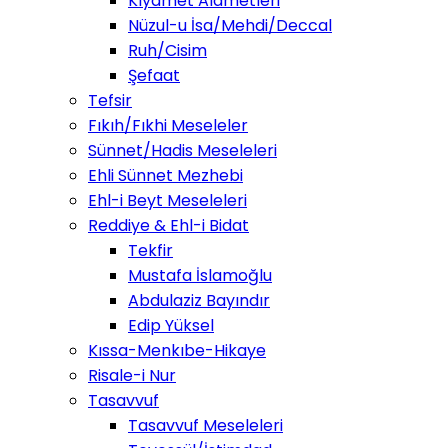
Kıyamet Alametleri
Nüzul-u İsa/Mehdi/Deccal
Ruh/Cisim
Şefaat
Tefsir
Fıkıh/Fıkhi Meseleler
Sünnet/Hadis Meseleleri
Ehli Sünnet Mezhebi
Ehl-i Beyt Meseleleri
Reddiye & Ehl-i Bidat
Tekfir
Mustafa İslamoğlu
Abdulaziz Bayındır
Edip Yüksel
Kıssa-Menkıbe-Hikaye
Risale-i Nur
Tasavvuf
Tasavvuf Meseleleri