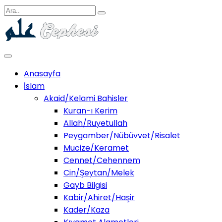
Anasayfa
İslam
Akaid/Kelami Bahisler
Kuran-ı Kerim
Allah/Ruyetullah
Peygamber/Nübüvvet/Risalet
Mucize/Keramet
Cennet/Cehennem
Cin/Şeytan/Melek
Gayb Bilgisi
Kabir/Ahiret/Haşir
Kader/Kaza