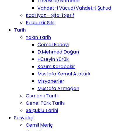
Tevessül/İstimdad
Vahdet-i Vücud/Vahdet-i Şuhud
Kadı İyaz – Şifa-i Şerif
Ebubekir Sifil
Tarih
Yakın Tarih
Cemal Fedayi
D.Mehmed Doğan
Hüseyin Yürük
Kazım Karabekir
Mustafa Kemal Atatürk
Misyonerler
Mustafa Armağan
Osmanlı Tarihi
Genel Türk Tarihi
Selçuklu Tarihi
Sosyoloji
Cemil Meriç