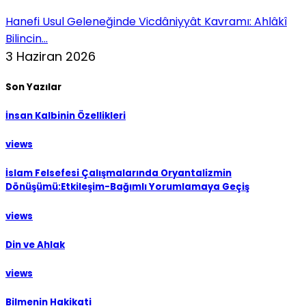
Hanefi Usul Geleneğinde Vicdâniyyât Kavramı: Ahlâkî
Bilincin...
3 Haziran 2026
Son Yazılar
İnsan Kalbinin Özellikleri
views
İslam Felsefesi Çalışmalarında Oryantalizmin
Dönüşümü:Etkileşim-Bağımlı Yorumlamaya Geçiş
views
Din ve Ahlak
views
Bilmenin Hakikati