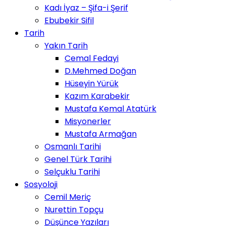
Kadı İyaz – Şifa-i Şerif
Ebubekir Sifil
Tarih
Yakın Tarih
Cemal Fedayi
D.Mehmed Doğan
Hüseyin Yürük
Kazım Karabekir
Mustafa Kemal Atatürk
Misyonerler
Mustafa Armağan
Osmanlı Tarihi
Genel Türk Tarihi
Selçuklu Tarihi
Sosyoloji
Cemil Meriç
Nurettin Topçu
Düşünce Yazıları