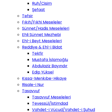
Ruh/Cisim
Şefaat
Tefsir
Fıkıh/Fıkhi Meseleler
Sünnet/Hadis Meseleleri
Ehli Sünnet Mezhebi
Ehl-i Beyt Meseleleri
Reddiye & Ehl-i Bidat
Tekfir
Mustafa İslamoğlu
Abdulaziz Bayındır
Edip Yüksel
Kıssa-Menkıbe-Hikaye
Risale-i Nur
Tasavvuf
Tasavvuf Meseleleri
Tevessül/İstimdad
Vahdet-i Vücud/Vahdet-i Şuhud