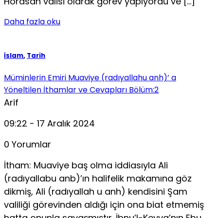
Horasan valisi olarak görev yapıyordu ve […]
Daha fazla oku
İslam
,
Tarih
Müminlerin Emiri Muaviye (radıyallahu anh)’ a
Yöneltilen İthamlar ve Cevapları Bölüm:2
Arif
09:22 - 17 Aralık 2024
0 Yorumlar
İtham: Muaviye baş olma iddiasıyla Ali
(radıyallabu anb)’ın halifelik makamına göz
dikmiş, Ali (radıyallah u anh) kendisini Şam
valiliği görevinden aldığı için ona biat etmemiş
hatta onunla savaşmıştır. İbnu’l-Kevva’nın Ebu