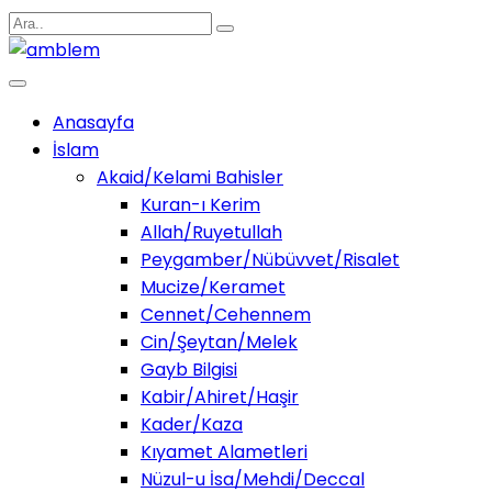
Anasayfa
İslam
Akaid/Kelami Bahisler
Kuran-ı Kerim
Allah/Ruyetullah
Peygamber/Nübüvvet/Risalet
Mucize/Keramet
Cennet/Cehennem
Cin/Şeytan/Melek
Gayb Bilgisi
Kabir/Ahiret/Haşir
Kader/Kaza
Kıyamet Alametleri
Nüzul-u İsa/Mehdi/Deccal