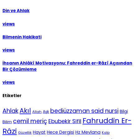
Din ve Ahlak
views
Bilmenin Hakikati
views
İhsanın Ahlâkî Motivasyonu: Fahreddin er-Râzî Açısından
Bir Çözümleme
views
Etiketler
Akıl
Ahlak
bediüzzaman said nursi
Bilgi
Aşk
Allah
Fahruddin Er-
cemil meriç
Ebubekir Sifil
Bilim
Râzi
Hece Dergisi
Hz Mevlana
Hayat
Güzellik
Kalp