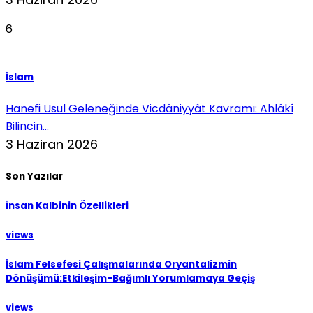
6
İslam
Hanefi Usul Geleneğinde Vicdâniyyât Kavramı: Ahlâkî
Bilincin...
3 Haziran 2026
Son Yazılar
İnsan Kalbinin Özellikleri
views
İslam Felsefesi Çalışmalarında Oryantalizmin
Dönüşümü:Etkileşim-Bağımlı Yorumlamaya Geçiş
views