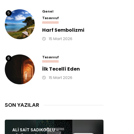
Genel
5
Tasavvuf
Harf Sembolizmi
15 Mart 2026
Tasavvuf
6
İlk Tecellî Eden
15 Mart 2026
SON YAZILAR
ALI SAIT SADIKOĞLU –