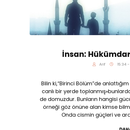
İnsan: Hükümdar,
Arif
15:34 -
Bilin ki,“Birinci Bölüm”de anlattığım
canlı bir yerde toplanmış»bunlardan
de do­muzdur. Bunların hangisi gücü
örneği göz önüne alan kimse bilmelid
Onda cismin güçleri ve araz
DAH