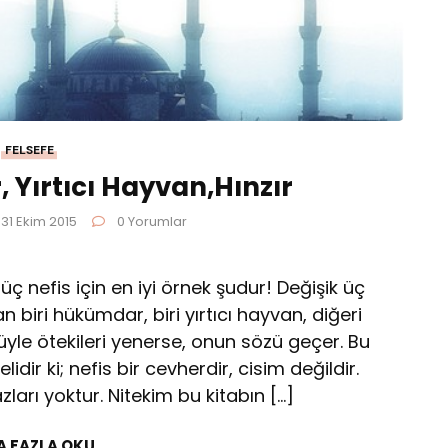
FELSEFE
 Yırtıcı Hayvan,Hınzır
 31 Ekim 2015
0 Yorumlar
 üç nefis için en iyi örnek şudur! Değişik üç
 biri hükümdar, biri yırtıcı hayvan, diğeri
yle ötekileri yenerse, onun sözü geçer. Bu
ir ki; nefis bir cevherdir, cisim değildir.
ları yoktur. Nitekim bu kitabın […]
A FAZLA OKU