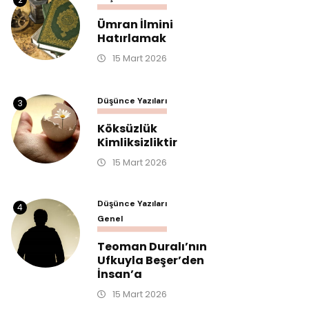
Ümran İlmini
Hatırlamak
15 Mart 2026
Düşünce Yazıları
3
Köksüzlük
Kimliksizliktir
15 Mart 2026
Düşünce Yazıları
4
Genel
Teoman Duralı’nın
Ufkuyla Beşer’den
İnsan’a
15 Mart 2026