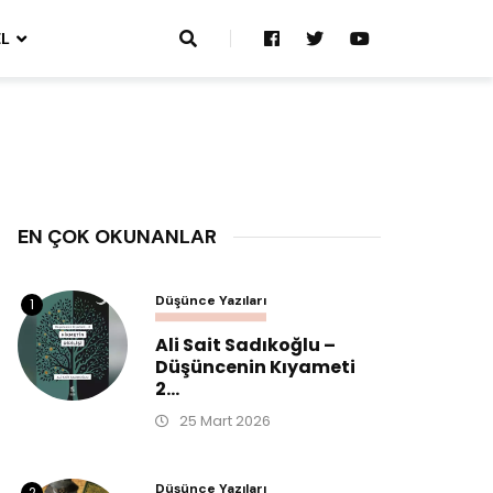
L
EN ÇOK OKUNANLAR
Düşünce Yazıları
1
Ali Sait Sadıkoğlu –
Düşüncenin Kıyameti
2...
25 Mart 2026
Düşünce Yazıları
2