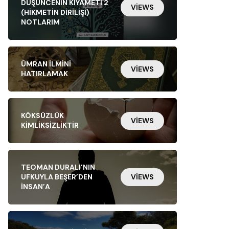
DÜŞÜNCENIN KIYAMETI 2
VIEWS
(HIKMETIN DIRILIŞI)
NOTLARIM
ÜMRAN İLMINI
VIEWS
HATIRLAMAK
KÖKSÜZLÜK
VIEWS
KIMLIKSIZLIKTIR
TEOMAN DURALI’NIN
UFKUYLA BEŞER’DEN
VIEWS
İNSAN’A