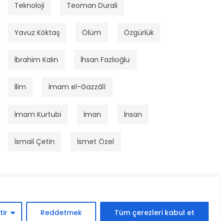
Teknoloji
Teoman Durali
Yavuz Köktaş
Ölüm
Özgürlük
İbrahim Kalın
İhsan Fazlıoğlu
İlim
İmam el-Gazzâlî
İmam Kurtubi
İman
İnsan
İsmail Çetin
İsmet Özel
tir
Reddetmek
Tüm çerezleri kabul et