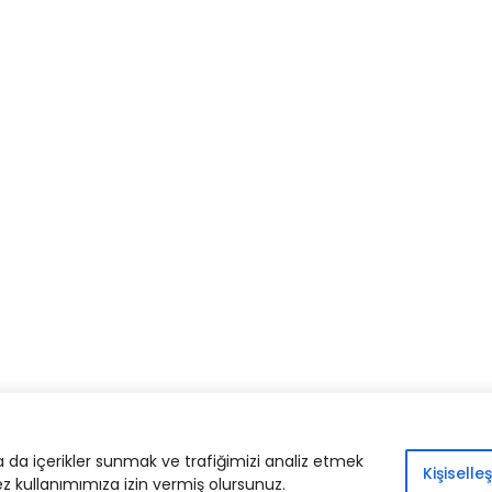
© 2024. İlimcephesi.com |
Yasal Bildiri
|
İletişim
ya da içerikler sunmak ve trafiğimizi analiz etmek
Kişiselleş
ez kullanımımıza izin vermiş olursunuz.