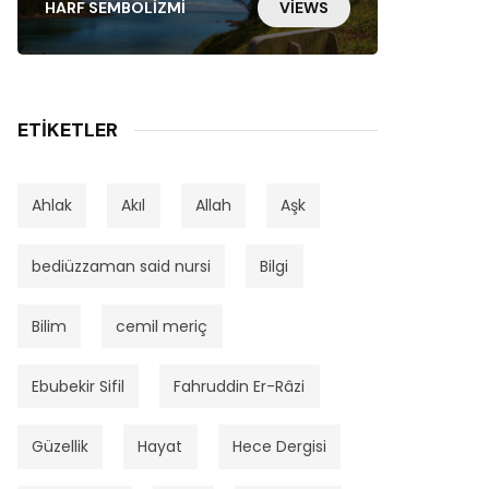
HARF SEMBOLIZMI
VIEWS
ETIKETLER
Ahlak
Akıl
Allah
Aşk
bediüzzaman said nursi
Bilgi
Bilim
cemil meriç
Ebubekir Sifil
Fahruddin Er-Râzi
Güzellik
Hayat
Hece Dergisi