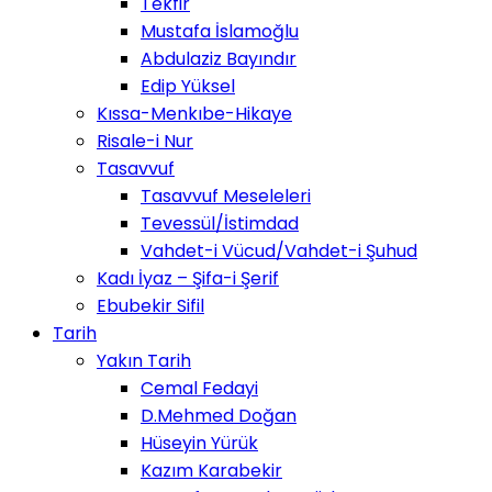
Tekfir
Mustafa İslamoğlu
Abdulaziz Bayındır
Edip Yüksel
Kıssa-Menkıbe-Hikaye
Risale-i Nur
Tasavvuf
Tasavvuf Meseleleri
Tevessül/İstimdad
Vahdet-i Vücud/Vahdet-i Şuhud
Kadı İyaz – Şifa-i Şerif
Ebubekir Sifil
Tarih
Yakın Tarih
Cemal Fedayi
D.Mehmed Doğan
Hüseyin Yürük
Kazım Karabekir