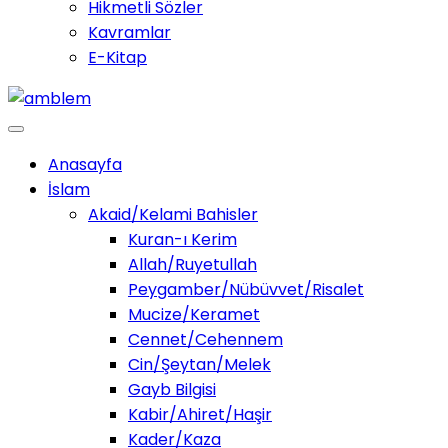
Hikmetli Sözler
Kavramlar
E-Kitap
Anasayfa
İslam
Akaid/Kelami Bahisler
Kuran-ı Kerim
Allah/Ruyetullah
Peygamber/Nübüvvet/Risalet
Mucize/Keramet
Cennet/Cehennem
Cin/Şeytan/Melek
Gayb Bilgisi
Kabir/Ahiret/Haşir
Kader/Kaza