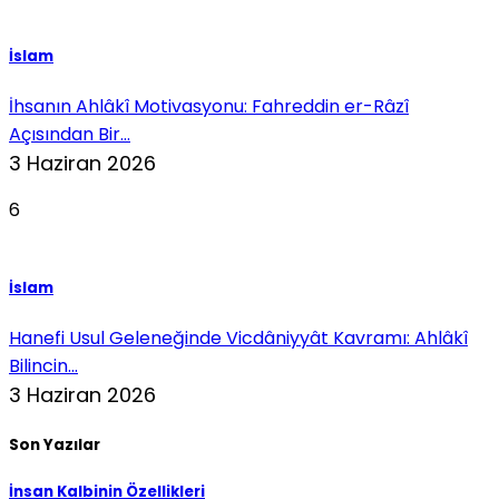
İslam
İhsanın Ahlâkî Motivasyonu: Fahreddin er-Râzî
Açısından Bir...
3 Haziran 2026
6
İslam
Hanefi Usul Geleneğinde Vicdâniyyât Kavramı: Ahlâkî
Bilincin...
3 Haziran 2026
Son Yazılar
İnsan Kalbinin Özellikleri