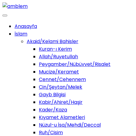
Anasayfa
İslam
Akaid/Kelami Bahisler
Kuran-ı Kerim
Allah/Ruyetullah
Peygamber/Nübüvvet/Risalet
Mucize/Keramet
Cennet/Cehennem
Cin/Şeytan/Melek
Gayb Bilgisi
Kabir/Ahiret/Haşir
Kader/Kaza
Kıyamet Alametleri
Nüzul-u İsa/Mehdi/Deccal
Ruh/Cisim