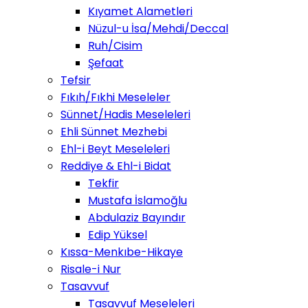
Kıyamet Alametleri
Nüzul-u İsa/Mehdi/Deccal
Ruh/Cisim
Şefaat
Tefsir
Fıkıh/Fıkhi Meseleler
Sünnet/Hadis Meseleleri
Ehli Sünnet Mezhebi
Ehl-i Beyt Meseleleri
Reddiye & Ehl-i Bidat
Tekfir
Mustafa İslamoğlu
Abdulaziz Bayındır
Edip Yüksel
Kıssa-Menkıbe-Hikaye
Risale-i Nur
Tasavvuf
Tasavvuf Meseleleri