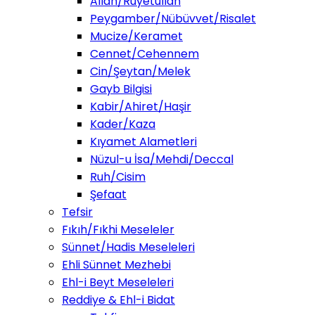
Allah/Ruyetullah
Peygamber/Nübüvvet/Risalet
Mucize/Keramet
Cennet/Cehennem
Cin/Şeytan/Melek
Gayb Bilgisi
Kabir/Ahiret/Haşir
Kader/Kaza
Kıyamet Alametleri
Nüzul-u İsa/Mehdi/Deccal
Ruh/Cisim
Şefaat
Tefsir
Fıkıh/Fıkhi Meseleler
Sünnet/Hadis Meseleleri
Ehli Sünnet Mezhebi
Ehl-i Beyt Meseleleri
Reddiye & Ehl-i Bidat