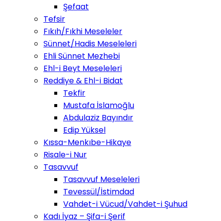
Şefaat
Tefsir
Fıkıh/Fıkhi Meseleler
Sünnet/Hadis Meseleleri
Ehli Sünnet Mezhebi
Ehl-i Beyt Meseleleri
Reddiye & Ehl-i Bidat
Tekfir
Mustafa İslamoğlu
Abdulaziz Bayındır
Edip Yüksel
Kıssa-Menkıbe-Hikaye
Risale-i Nur
Tasavvuf
Tasavvuf Meseleleri
Tevessül/İstimdad
Vahdet-i Vücud/Vahdet-i Şuhud
Kadı İyaz – Şifa-i Şerif