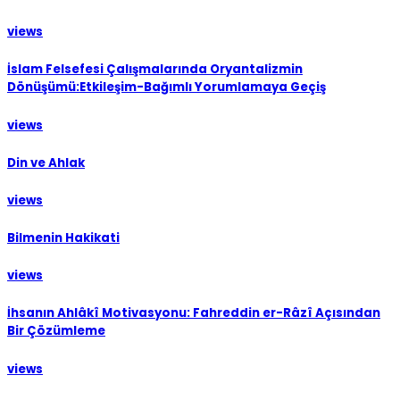
views
İslam Felsefesi Çalışmalarında Oryantalizmin
Dönüşümü:Etkileşim-Bağımlı Yorumlamaya Geçiş
views
Din ve Ahlak
views
Bilmenin Hakikati
views
İhsanın Ahlâkî Motivasyonu: Fahreddin er-Râzî Açısından
Bir Çözümleme
views