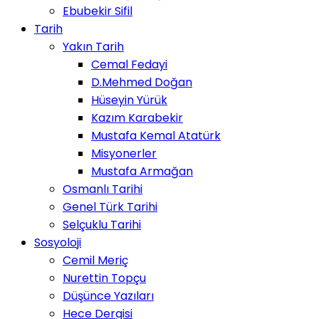
Ebubekir Sifil
Tarih
Yakın Tarih
Cemal Fedayi
D.Mehmed Doğan
Hüseyin Yürük
Kazım Karabekir
Mustafa Kemal Atatürk
Misyonerler
Mustafa Armağan
Osmanlı Tarihi
Genel Türk Tarihi
Selçuklu Tarihi
Sosyoloji
Cemil Meriç
Nurettin Topçu
Düşünce Yazıları
Hece Dergisi