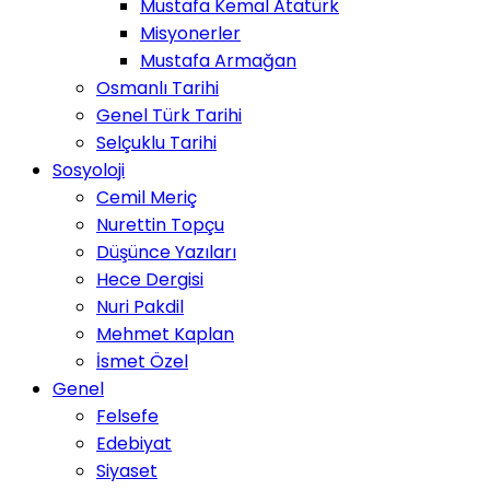
Mustafa Kemal Atatürk
Misyonerler
Mustafa Armağan
Osmanlı Tarihi
Genel Türk Tarihi
Selçuklu Tarihi
Sosyoloji
Cemil Meriç
Nurettin Topçu
Düşünce Yazıları
Hece Dergisi
Nuri Pakdil
Mehmet Kaplan
İsmet Özel
Genel
Felsefe
Edebiyat
Siyaset