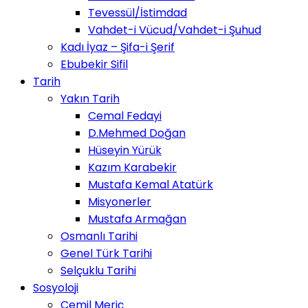
Tevessül/İstimdad
Vahdet-i Vücud/Vahdet-i Şuhud
Kadı İyaz – Şifa-i Şerif
Ebubekir Sifil
Tarih
Yakın Tarih
Cemal Fedayi
D.Mehmed Doğan
Hüseyin Yürük
Kazım Karabekir
Mustafa Kemal Atatürk
Misyonerler
Mustafa Armağan
Osmanlı Tarihi
Genel Türk Tarihi
Selçuklu Tarihi
Sosyoloji
Cemil Meriç