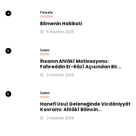
Felsefe
4
Bilmenin Hakikati
5 Haziran 2026
İslam
5
İhsanın Ahlâkî Motivasyonu:
Fahreddin Er-Râzî Açısından Bir...
3 Haziran 2026
İslam
6
Hanefi Usul Geleneğinde Vicdâniyyât
Kavramı: Ahlâkî Bilincin...
3 Haziran 2026