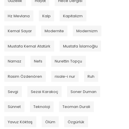
Güzellik
Hayat
Hece Dergisi
Hz Mevlana
Kalp
Kapitalizm
Kemal Sayar
Modernite
Modernizm
Mustafa Kemal Atatürk
Mustafa İslamoğlu
Namaz
Nefs
Nurettin Topçu
Rasim Özdenören
risale-i nur
Ruh
Sevgi
Sezai Karakoç
Soner Duman
Sünnet
Teknoloji
Teoman Durali
Yavuz Köktaş
Ölüm
Özgürlük