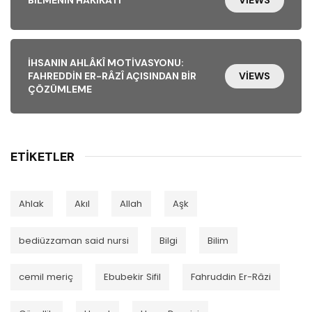
BILMENIN HAKIKATI
VIEWS
İHSANIN AHLÂKÎ MOTIVASYONU:
FAHREDDIN ER-RÂZÎ AÇISINDAN BIR
VIEWS
ÇÖZÜMLEME
ETIKETLER
Ahlak
Akıl
Allah
Aşk
bediüzzaman said nursi
Bilgi
Bilim
cemil meriç
Ebubekir Sifil
Fahruddin Er-Râzi