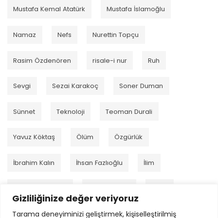
Mustafa Kemal Atatürk
Mustafa İslamoğlu
Namaz
Nefs
Nurettin Topçu
Rasim Özdenören
risale-i nur
Ruh
Sevgi
Sezai Karakoç
Soner Duman
Sünnet
Teknoloji
Teoman Durali
Yavuz Köktaş
Ölüm
Özgürlük
İbrahim Kalın
İhsan Fazlıoğlu
İlim
İmam el-Gazzâlî
İmam Kurtubi
İman
Gizliliğinize değer veriyoruz
Tarama deneyiminizi geliştirmek, kişiselleştirilmiş
İnsan
İsmail Çetin
İsmet Özel