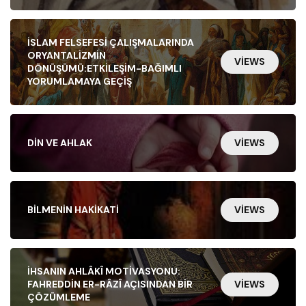
İSLAM FELSEFESI ÇALIŞMALARINDA
ORYANTALIZMIN
VIEWS
DÖNÜŞÜMÜ:ETKILEŞIM-BAĞIMLI
YORUMLAMAYA GEÇIŞ
DIN VE AHLAK
VIEWS
BILMENIN HAKIKATI
VIEWS
İHSANIN AHLÂKÎ MOTIVASYONU:
FAHREDDIN ER-RÂZÎ AÇISINDAN BIR
VIEWS
ÇÖZÜMLEME