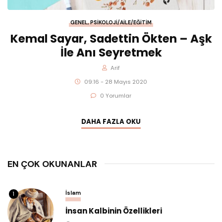
GENEL
,
PSIKOLOJI/AILE/EĞITIM
Kemal Sayar, Sadettin Ökten – Aşk
İle Anı Seyretmek
Arif
09:16 - 28 Mayıs 2020
0 Yorumlar
DAHA FAZLA OKU
EN ÇOK OKUNANLAR
İslam
1
İnsan Kalbinin Özellikleri