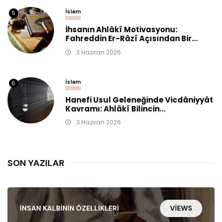
İslam
5
İhsanın Ahlâkî Motivasyonu:
Fahreddin Er-Râzî Açısından Bir...
3 Haziran 2026
İslam
6
Hanefi Usul Geleneğinde Vicdâniyyât
Kavramı: Ahlâkî Bilincin...
3 Haziran 2026
SON YAZILAR
İNSAN KALBININ ÖZELLIKLERI
VIEWS