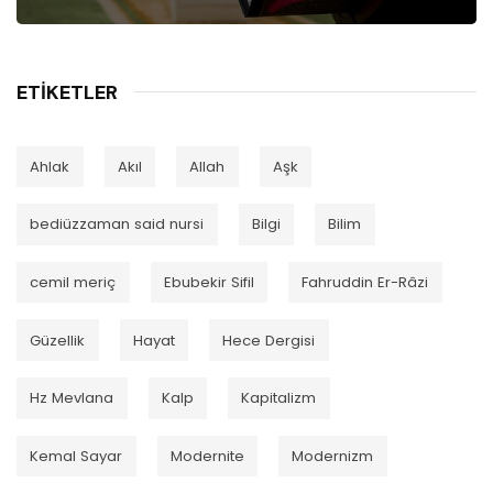
ETIKETLER
Ahlak
Akıl
Allah
Aşk
bediüzzaman said nursi
Bilgi
Bilim
cemil meriç
Ebubekir Sifil
Fahruddin Er-Râzi
Güzellik
Hayat
Hece Dergisi
Hz Mevlana
Kalp
Kapitalizm
Kemal Sayar
Modernite
Modernizm