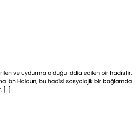
ilen ve uydurma olduğu iddia edilen bir hadîstir.
. Ama İbn Haldun, bu hadîsi sosyolojik bir bağlamda
. […]