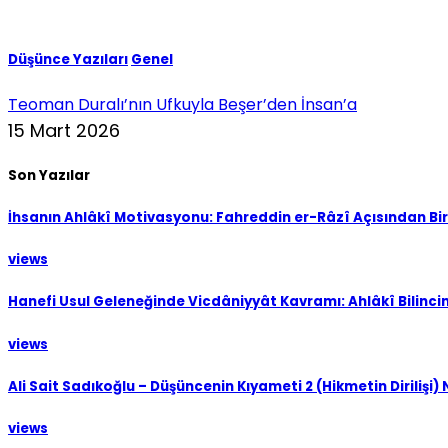
Düşünce Yazıları
Genel
Teoman Duralı’nın Ufkuyla Beşer’den İnsan’a
15 Mart 2026
Son Yazılar
İhsanın Ahlâkî Motivasyonu: Fahreddin er-Râzî Açısından B
views
Hanefi Usul Geleneğinde Vicdâniyyât Kavramı: Ahlâkî Bilinci
views
Ali Sait Sadıkoğlu – Düşüncenin Kıyameti 2 (Hikmetin Dirilişi)
views