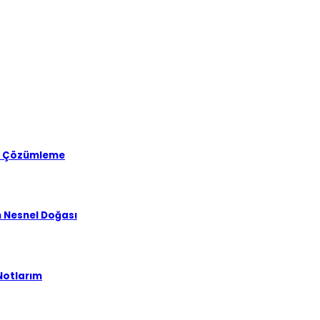
ir Çözümleme
n Nesnel Doğası
 Notlarım