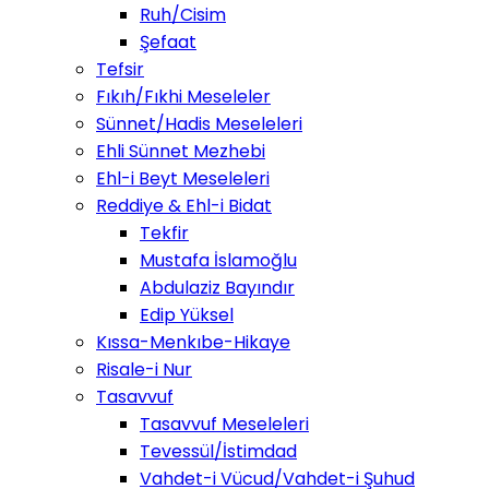
Ruh/Cisim
Şefaat
Tefsir
Fıkıh/Fıkhi Meseleler
Sünnet/Hadis Meseleleri
Ehli Sünnet Mezhebi
Ehl-i Beyt Meseleleri
Reddiye & Ehl-i Bidat
Tekfir
Mustafa İslamoğlu
Abdulaziz Bayındır
Edip Yüksel
Kıssa-Menkıbe-Hikaye
Risale-i Nur
Tasavvuf
Tasavvuf Meseleleri
Tevessül/İstimdad
Vahdet-i Vücud/Vahdet-i Şuhud