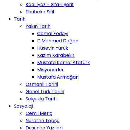
Kadı İyaz – Şifa-i Şerif
Ebubekir Sifil
Tarih
Yakın Tarih
Cemal Fedayi
D.Mehmed Doğan
Hüseyin Yürük
Kazım Karabekir
Mustafa Kemal Atatürk
Misyonerler
Mustafa Armağan
Osmanlı Tarihi
Genel Türk Tarihi
Selçuklu Tarihi
Sosyoloji
Cemil Meriç
Nurettin Topçu
Düşünce Yazıları