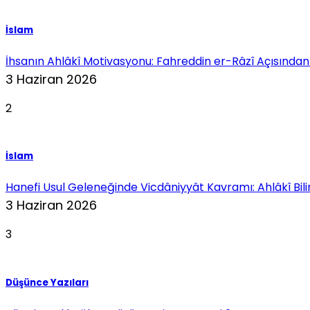
İslam
İhsanın Ahlâkî Motivasyonu: Fahreddin er-Râzî Açısından B
3 Haziran 2026
2
İslam
Hanefi Usul Geleneğinde Vicdâniyyât Kavramı: Ahlâkî Bilin
3 Haziran 2026
3
Düşünce Yazıları