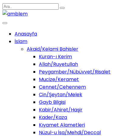
Anasayfa
İslam
Akaid/Kelami Bahisler
Kuran-ı Kerim
Allah/Ruyetullah
Peygamber/Nübüvvet/Risalet
Mucize/Keramet
Cennet/Cehennem
Cin/Şeytan/Melek
Gayb Bilgisi
Kabir/Ahiret/Haşir
Kader/Kaza
Kıyamet Alametleri
Nüzul-u İsa/Mehdi/Deccal