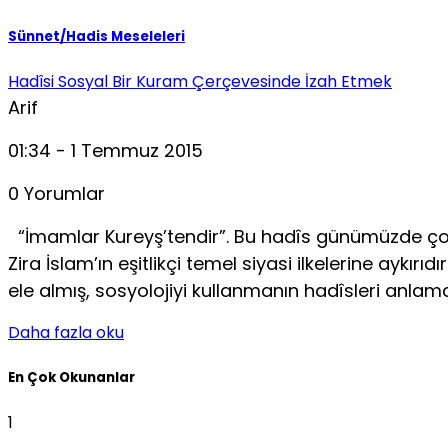
Sünnet/Hadis Meseleleri
Hadîsi Sosyal Bir Kuram Çerçevesinde İzah Etmek
Arif
01:34 - 1 Temmuz 2015
0 Yorumlar
“İmamlar Kureyş’tendir”. Bu hadîs günümüzde çokça 
Zira İslam’ın eşitlikçi temel siyasi ilkelerine aykı
ele almış, sosyolo­jiyi kullanmanın hadîsleri anla
Daha fazla oku
En Çok Okunanlar
1