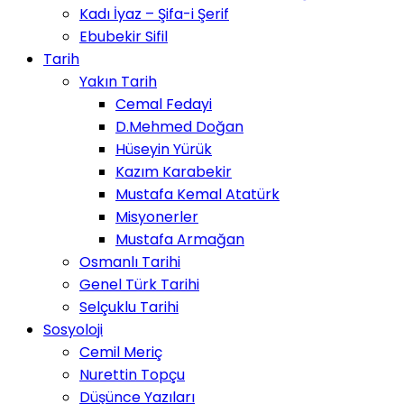
Kadı İyaz – Şifa-i Şerif
Ebubekir Sifil
Tarih
Yakın Tarih
Cemal Fedayi
D.Mehmed Doğan
Hüseyin Yürük
Kazım Karabekir
Mustafa Kemal Atatürk
Misyonerler
Mustafa Armağan
Osmanlı Tarihi
Genel Türk Tarihi
Selçuklu Tarihi
Sosyoloji
Cemil Meriç
Nurettin Topçu
Düşünce Yazıları