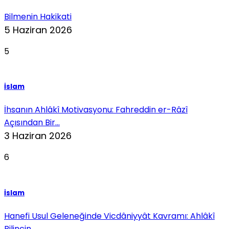
Bilmenin Hakikati
5 Haziran 2026
5
İslam
İhsanın Ahlâkî Motivasyonu: Fahreddin er-Râzî
Açısından Bir...
3 Haziran 2026
6
İslam
Hanefi Usul Geleneğinde Vicdâniyyât Kavramı: Ahlâkî
Bilincin...