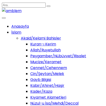
Anasayfa
İslam
Akaid/Kelami Bahisler
Kuran-ı Kerim
Allah/Ruyetullah
Peygamber/Nübüvvet/Risalet
Mucize/Keramet
Cennet/Cehennem
Cin/Şeytan/Melek
Gayb Bilgisi
Kabir/Ahiret/Haşir
Kader/Kaza
Kıyamet Alametleri
Nüzul-u İsa/Mehdi/Deccal