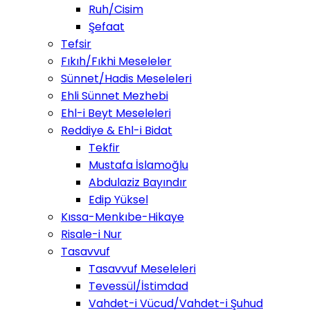
Ruh/Cisim
Şefaat
Tefsir
Fıkıh/Fıkhi Meseleler
Sünnet/Hadis Meseleleri
Ehli Sünnet Mezhebi
Ehl-i Beyt Meseleleri
Reddiye & Ehl-i Bidat
Tekfir
Mustafa İslamoğlu
Abdulaziz Bayındır
Edip Yüksel
Kıssa-Menkıbe-Hikaye
Risale-i Nur
Tasavvuf
Tasavvuf Meseleleri
Tevessül/İstimdad
Vahdet-i Vücud/Vahdet-i Şuhud