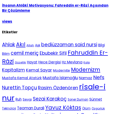
İhsanın Ahlâkî Motivasyonu: Fahreddin er-Râzî Açısından
Bir Çözümleme
views
Etiketler
Akıl
Ahlak
bediüzzaman said nursi
Bilgi
Aşk
Allah
Fahruddin Er-
cemil meriç
Ebubekir Sifil
Bilim
Râzi
Hece Dergisi
Hz Mevlana
Hayat
Güzellik
Kalp
Modernizm
Kapitalizm
Kemal Sayar
Modernite
Nefs
Mustafa İslamoğlu
Namaz
Mustafa Kemal Atatürk
risale-i
Nurettin Topçu
Rasim Özdenören
nur
Sezai Karakoç
Sünnet
Ruh
Sevgi
Soner Duman
Yavuz Köktaş
Teoman Durali
Teknoloji
Ölüm
Özgürlük