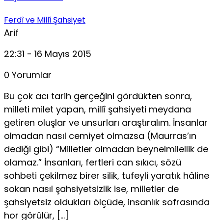
Ferdî ve Millî Şahsiyet
Arif
22:31 - 16 Mayıs 2015
0 Yorumlar
Bu çok acı tarih gerçeğini gördükten sonra,
mille­ti milet yapan, millî şahsiyeti meydana
getiren oluşlar ve unsurları araştıralım. İnsanlar
olmadan nasıl cemiyet olmazsa (Maurras’ın
dediği gibi) “Milletler olmadan beynelmilellik de
olamaz.” İnsanları, fertleri can sıkıcı, sözü
sohbeti çekilmez birer silik, tufeyli yaratık hâline
sokan nasıl şahsiyetsizlik ise, milletler de
şahsiyetsiz oldukları öl­çüde, insanlık sofrasında
hor görülür, […]