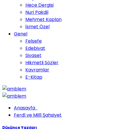
Hece Dergisi
Nuri Pakdil
Mehmet Kaplan
İsmet Özel
Genel
Felsefe
Edebiyat
Siyaset
Hikmetli Sözler
Kavramlar
E-Kitap
Anasayfa
Ferdî ve Millî Şahsiyet
Düşünce Yazıları