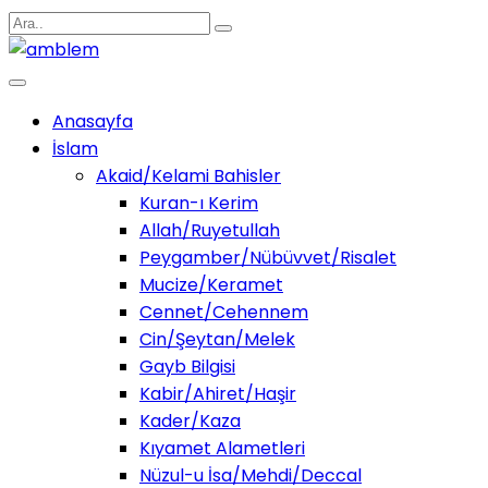
Anasayfa
İslam
Akaid/Kelami Bahisler
Kuran-ı Kerim
Allah/Ruyetullah
Peygamber/Nübüvvet/Risalet
Mucize/Keramet
Cennet/Cehennem
Cin/Şeytan/Melek
Gayb Bilgisi
Kabir/Ahiret/Haşir
Kader/Kaza
Kıyamet Alametleri
Nüzul-u İsa/Mehdi/Deccal