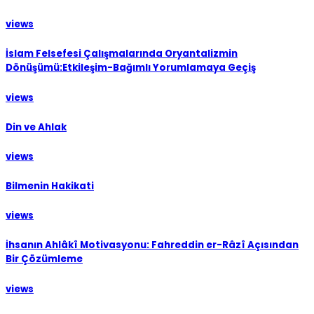
views
İslam Felsefesi Çalışmalarında Oryantalizmin
Dönüşümü:Etkileşim-Bağımlı Yorumlamaya Geçiş
views
Din ve Ahlak
views
Bilmenin Hakikati
views
İhsanın Ahlâkî Motivasyonu: Fahreddin er-Râzî Açısından
Bir Çözümleme
views