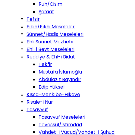
Ruh/Cisim
Şefaat
Tefsir
Fıkıh/Fıkhi Meseleler
Sünnet/Hadis Meseleleri
Ehli Sünnet Mezhebi
Ehl-i Beyt Meseleleri
Reddiye & Ehl-i Bidat
Tekfir
Mustafa İslamoğlu
Abdulaziz Bayındır
Edip Yüksel
Kıssa-Menkıbe-Hikaye
Risale-i Nur
Tasavvuf
Tasavvuf Meseleleri
Tevessül/İstimdad
Vahdet-i Vücud/Vahdet-i Şuhud