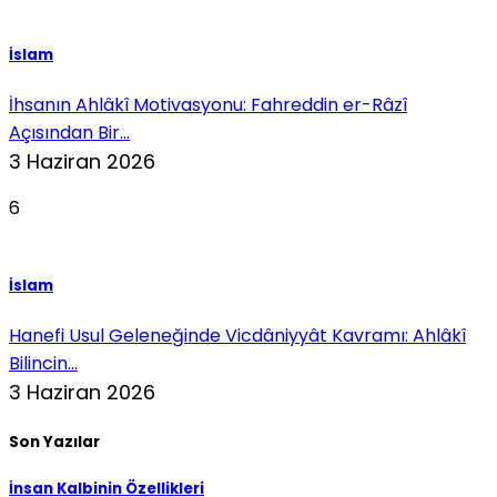
İslam
İhsanın Ahlâkî Motivasyonu: Fahreddin er-Râzî
Açısından Bir...
3 Haziran 2026
6
İslam
Hanefi Usul Geleneğinde Vicdâniyyât Kavramı: Ahlâkî
Bilincin...
3 Haziran 2026
Son Yazılar
İnsan Kalbinin Özellikleri