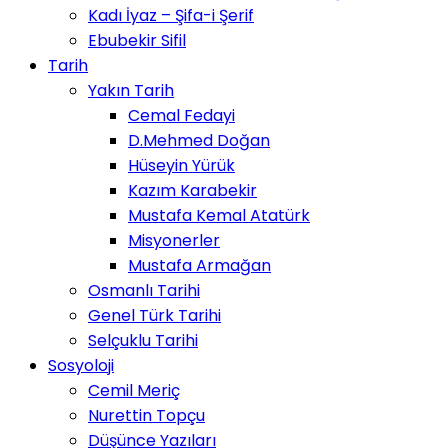
Kadı İyaz – Şifa-i Şerif
Ebubekir Sifil
Tarih
Yakın Tarih
Cemal Fedayi
D.Mehmed Doğan
Hüseyin Yürük
Kazım Karabekir
Mustafa Kemal Atatürk
Misyonerler
Mustafa Armağan
Osmanlı Tarihi
Genel Türk Tarihi
Selçuklu Tarihi
Sosyoloji
Cemil Meriç
Nurettin Topçu
Düşünce Yazıları