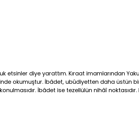
luk etsinler diye yarattım. Kıraat imamlarından Yaku
linde okumuştur. İbâdet, ubûdiyetten daha üstün bir
nulmasıdır. İbâdet ise tezellülün nihâî noktasıdır.