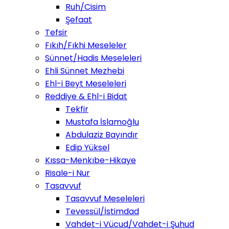
Ruh/Cisim
Şefaat
Tefsir
Fıkıh/Fıkhi Meseleler
Sünnet/Hadis Meseleleri
Ehli Sünnet Mezhebi
Ehl-i Beyt Meseleleri
Reddiye & Ehl-i Bidat
Tekfir
Mustafa İslamoğlu
Abdulaziz Bayındır
Edip Yüksel
Kıssa-Menkıbe-Hikaye
Risale-i Nur
Tasavvuf
Tasavvuf Meseleleri
Tevessül/İstimdad
Vahdet-i Vücud/Vahdet-i Şuhud