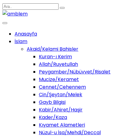
Anasayfa
İslam
Akaid/Kelami Bahisler
Kuran-ı Kerim
Allah/Ruyetullah
Peygamber/Nübüvvet/Risalet
Mucize/Keramet
Cennet/Cehennem
Cin/Şeytan/Melek
Gayb Bilgisi
Kabir/Ahiret/Haşir
Kader/Kaza
Kıyamet Alametleri
Nüzul-u İsa/Mehdi/Deccal