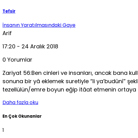
Tefsir
İnsanın Yaratılmasındaki Gaye
Arif
17:20 - 24 Aralık 2018
0 Yorumlar
Zariyat 56:Ben cinleri ve insanları, ancak bana kul
sonuna bir yâ eklemek suretiyle “li ya’budûnî” şek
tezellülün/emre boyun eğip itâat etmenin ortaya ko
Daha fazla oku
En Çok Okunanlar
1