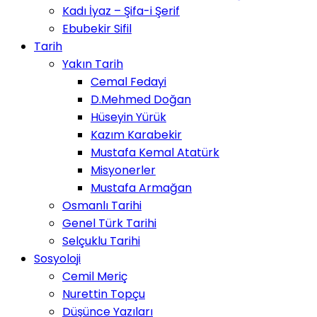
Kadı İyaz – Şifa-i Şerif
Ebubekir Sifil
Tarih
Yakın Tarih
Cemal Fedayi
D.Mehmed Doğan
Hüseyin Yürük
Kazım Karabekir
Mustafa Kemal Atatürk
Misyonerler
Mustafa Armağan
Osmanlı Tarihi
Genel Türk Tarihi
Selçuklu Tarihi
Sosyoloji
Cemil Meriç
Nurettin Topçu
Düşünce Yazıları