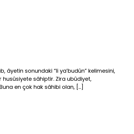
b, âyetin sonundaki “li ya’budûn” kelimesini,
 husûsiyete sâhiptir. Zira ubûdiyet,
 Buna en çok hak sâhibi olan, […]