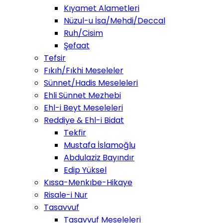
Kıyamet Alametleri
Nüzul-u İsa/Mehdi/Deccal
Ruh/Cisim
Şefaat
Tefsir
Fıkıh/Fıkhi Meseleler
Sünnet/Hadis Meseleleri
Ehli Sünnet Mezhebi
Ehl-i Beyt Meseleleri
Reddiye & Ehl-i Bidat
Tekfir
Mustafa İslamoğlu
Abdulaziz Bayındır
Edip Yüksel
Kıssa-Menkıbe-Hikaye
Risale-i Nur
Tasavvuf
Tasavvuf Meseleleri