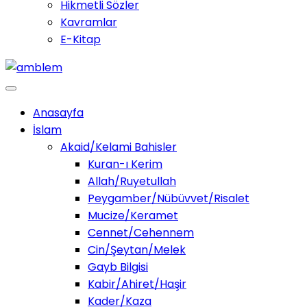
Hikmetli Sözler
Kavramlar
E-Kitap
Anasayfa
İslam
Akaid/Kelami Bahisler
Kuran-ı Kerim
Allah/Ruyetullah
Peygamber/Nübüvvet/Risalet
Mucize/Keramet
Cennet/Cehennem
Cin/Şeytan/Melek
Gayb Bilgisi
Kabir/Ahiret/Haşir
Kader/Kaza