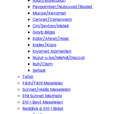
Allah/Ruyetullah
Peygamber/Nübüvvet/Risalet
Mucize/Keramet
Cennet/Cehennem
Cin/Şeytan/Melek
Gayb Bilgisi
Kabir/Ahiret/Haşir
Kader/Kaza
Kıyamet Alametleri
Nüzul-u İsa/Mehdi/Deccal
Ruh/Cisim
Şefaat
Tefsir
Fıkıh/Fıkhi Meseleler
Sünnet/Hadis Meseleleri
Ehli Sünnet Mezhebi
Ehl-i Beyt Meseleleri
Reddiye & Ehl-i Bidat