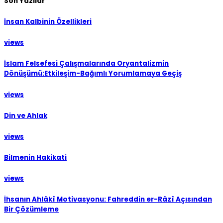
Son Yazılar
İnsan Kalbinin Özellikleri
views
İslam Felsefesi Çalışmalarında Oryantalizmin
Dönüşümü:Etkileşim-Bağımlı Yorumlamaya Geçiş
views
Din ve Ahlak
views
Bilmenin Hakikati
views
İhsanın Ahlâkî Motivasyonu: Fahreddin er-Râzî Açısından
Bir Çözümleme