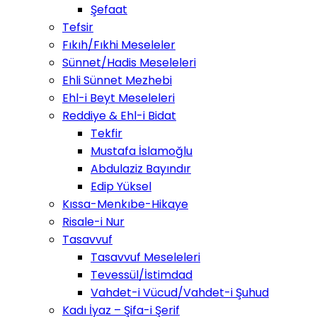
Şefaat
Tefsir
Fıkıh/Fıkhi Meseleler
Sünnet/Hadis Meseleleri
Ehli Sünnet Mezhebi
Ehl-i Beyt Meseleleri
Reddiye & Ehl-i Bidat
Tekfir
Mustafa İslamoğlu
Abdulaziz Bayındır
Edip Yüksel
Kıssa-Menkıbe-Hikaye
Risale-i Nur
Tasavvuf
Tasavvuf Meseleleri
Tevessül/İstimdad
Vahdet-i Vücud/Vahdet-i Şuhud
Kadı İyaz – Şifa-i Şerif