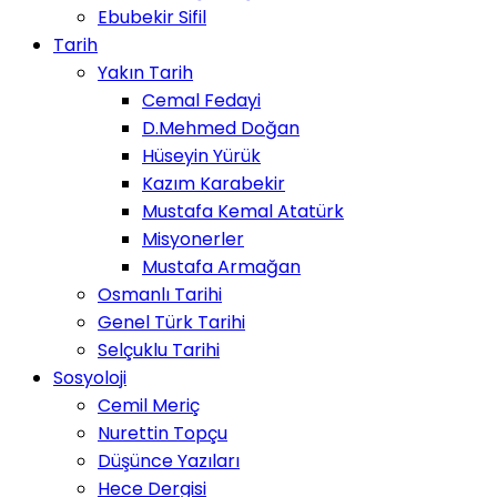
Ebubekir Sifil
Tarih
Yakın Tarih
Cemal Fedayi
D.Mehmed Doğan
Hüseyin Yürük
Kazım Karabekir
Mustafa Kemal Atatürk
Misyonerler
Mustafa Armağan
Osmanlı Tarihi
Genel Türk Tarihi
Selçuklu Tarihi
Sosyoloji
Cemil Meriç
Nurettin Topçu
Düşünce Yazıları
Hece Dergisi