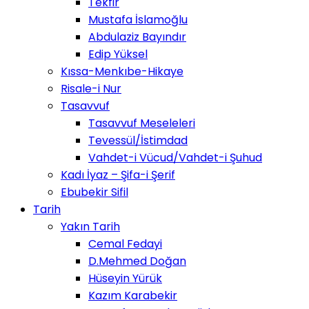
Tekfir
Mustafa İslamoğlu
Abdulaziz Bayındır
Edip Yüksel
Kıssa-Menkıbe-Hikaye
Risale-i Nur
Tasavvuf
Tasavvuf Meseleleri
Tevessül/İstimdad
Vahdet-i Vücud/Vahdet-i Şuhud
Kadı İyaz – Şifa-i Şerif
Ebubekir Sifil
Tarih
Yakın Tarih
Cemal Fedayi
D.Mehmed Doğan
Hüseyin Yürük
Kazım Karabekir