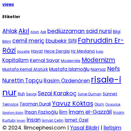
views
Etiketler
Akıl
Ahlak
bediüzzaman said nursi
Bilgi
Aşk
Allah
Fahruddin Er-
cemil meriç
Ebubekir Sifil
Bilim
Râzi
Hece Dergisi
Hz Mevlana
Hayat
Güzellik
Kalp
Modernizm
Kapitalizm
Kemal Sayar
Modernite
Nefs
Mustafa İslamoğlu
Namaz
Mustafa Kemal Atatürk
risale-i
Nurettin Topçu
Rasim Özdenören
nur
Sezai Karakoç
Sünnet
Ruh
Sevgi
Soner Duman
Yavuz Köktaş
Teoman Durali
Teknoloji
Ölüm
Özgürlük
İmam el-Gazzâlî
İhsan Fazlıoğlu
İlim
İmam
İbrahim Kalın
İnsan
İsmet Özel
Kurtubi
İsmail Çetin
İman
© 2024. İlimcephesi.com |
Yasal Bildiri
|
İletişim