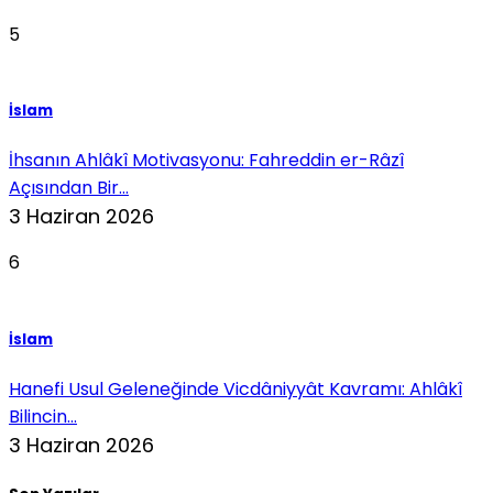
5
İslam
İhsanın Ahlâkî Motivasyonu: Fahreddin er-Râzî
Açısından Bir...
3 Haziran 2026
6
İslam
Hanefi Usul Geleneğinde Vicdâniyyât Kavramı: Ahlâkî
Bilincin...
3 Haziran 2026