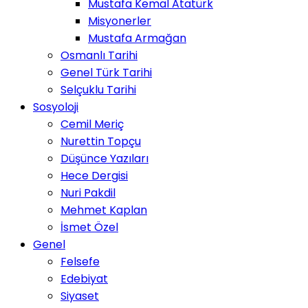
Mustafa Kemal Atatürk
Misyonerler
Mustafa Armağan
Osmanlı Tarihi
Genel Türk Tarihi
Selçuklu Tarihi
Sosyoloji
Cemil Meriç
Nurettin Topçu
Düşünce Yazıları
Hece Dergisi
Nuri Pakdil
Mehmet Kaplan
İsmet Özel
Genel
Felsefe
Edebiyat
Siyaset