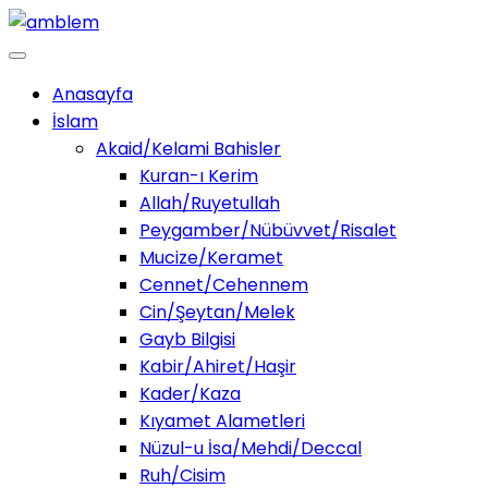
Anasayfa
İslam
Akaid/Kelami Bahisler
Kuran-ı Kerim
Allah/Ruyetullah
Peygamber/Nübüvvet/Risalet
Mucize/Keramet
Cennet/Cehennem
Cin/Şeytan/Melek
Gayb Bilgisi
Kabir/Ahiret/Haşir
Kader/Kaza
Kıyamet Alametleri
Nüzul-u İsa/Mehdi/Deccal
Ruh/Cisim