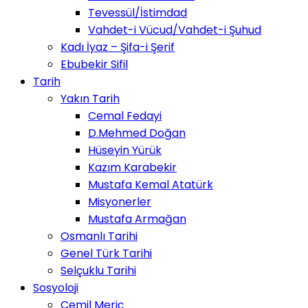
Tevessül/İstimdad
Vahdet-i Vücud/Vahdet-i Şuhud
Kadı İyaz – Şifa-i Şerif
Ebubekir Sifil
Tarih
Yakın Tarih
Cemal Fedayi
D.Mehmed Doğan
Hüseyin Yürük
Kazım Karabekir
Mustafa Kemal Atatürk
Misyonerler
Mustafa Armağan
Osmanlı Tarihi
Genel Türk Tarihi
Selçuklu Tarihi
Sosyoloji
Cemil Meriç