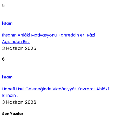
5
İslam
İhsanın Ahlâkî Motivasyonu: Fahreddin er-Râzî
Açısından Bir...
3 Haziran 2026
6
İslam
Hanefi Usul Geleneğinde Vicdâniyyât Kavramı: Ahlâkî
Bilincin...
3 Haziran 2026
Son Yazılar