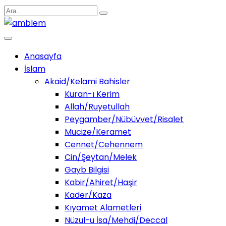
Anasayfa
İslam
Akaid/Kelami Bahisler
Kuran-ı Kerim
Allah/Ruyetullah
Peygamber/Nübüvvet/Risalet
Mucize/Keramet
Cennet/Cehennem
Cin/Şeytan/Melek
Gayb Bilgisi
Kabir/Ahiret/Haşir
Kader/Kaza
Kıyamet Alametleri
Nüzul-u İsa/Mehdi/Deccal