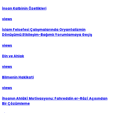
İnsan Kalbinin Özellikleri
views
İslam Felsefesi Çalışmalarında Oryantalizmin
Dönüşümü:Etkileşim-Bağımlı Yorumlamaya Geçiş
views
Din ve Ahlak
views
Bilmenin Hakikati
views
İhsanın Ahlâkî Motivasyonu: Fahreddin er-Râzî Açısından
Bir Çözümleme