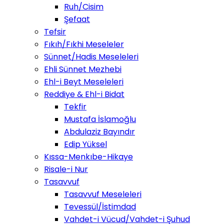
Ruh/Cisim
Şefaat
Tefsir
Fıkıh/Fıkhi Meseleler
Sünnet/Hadis Meseleleri
Ehli Sünnet Mezhebi
Ehl-i Beyt Meseleleri
Reddiye & Ehl-i Bidat
Tekfir
Mustafa İslamoğlu
Abdulaziz Bayındır
Edip Yüksel
Kıssa-Menkıbe-Hikaye
Risale-i Nur
Tasavvuf
Tasavvuf Meseleleri
Tevessül/İstimdad
Vahdet-i Vücud/Vahdet-i Şuhud