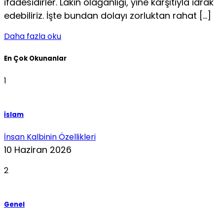
ifadesidirler. Lâkin ola­ğanlığı, yine karşıtıyla idrâk
edebiliriz. İşte bundan dolayı zorluktan rahat […]
Daha fazla oku
En Çok Okunanlar
1
İslam
İnsan Kalbinin Özellikleri
10 Haziran 2026
2
Genel