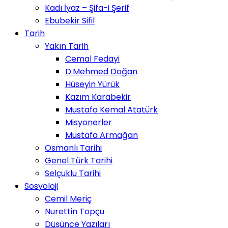
Kadı İyaz – Şifa-i Şerif
Ebubekir Sifil
Tarih
Yakın Tarih
Cemal Fedayi
D.Mehmed Doğan
Hüseyin Yürük
Kazım Karabekir
Mustafa Kemal Atatürk
Misyonerler
Mustafa Armağan
Osmanlı Tarihi
Genel Türk Tarihi
Selçuklu Tarihi
Sosyoloji
Cemil Meriç
Nurettin Topçu
Düşünce Yazıları