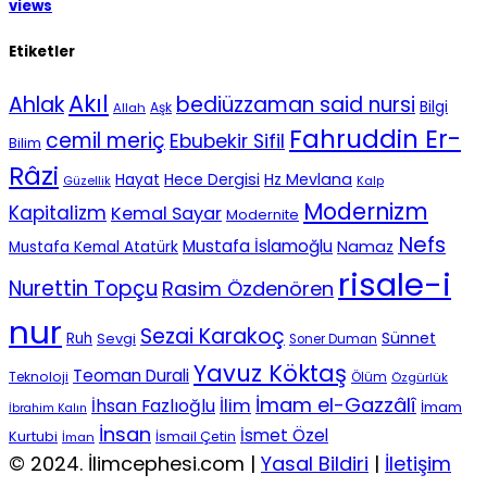
views
Etiketler
Akıl
Ahlak
bediüzzaman said nursi
Bilgi
Aşk
Allah
Fahruddin Er-
cemil meriç
Ebubekir Sifil
Bilim
Râzi
Hece Dergisi
Hz Mevlana
Hayat
Güzellik
Kalp
Modernizm
Kapitalizm
Kemal Sayar
Modernite
Nefs
Mustafa İslamoğlu
Namaz
Mustafa Kemal Atatürk
risale-i
Nurettin Topçu
Rasim Özdenören
nur
Sezai Karakoç
Sünnet
Ruh
Sevgi
Soner Duman
Yavuz Köktaş
Teoman Durali
Teknoloji
Ölüm
Özgürlük
İmam el-Gazzâlî
İhsan Fazlıoğlu
İlim
İmam
İbrahim Kalın
İnsan
İsmet Özel
Kurtubi
İsmail Çetin
İman
© 2024. İlimcephesi.com |
Yasal Bildiri
|
İletişim