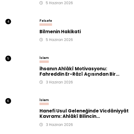
5 Haziran 2026
Felsefe
4
Bilmenin Hakikati
5 Haziran 2026
İslam
5
İhsanın Ahlâkî Motivasyonu:
Fahreddin Er-Râzî Açısından Bir...
3 Haziran 2026
İslam
6
Hanefi Usul Geleneğinde Vicdâniyyât
Kavramı: Ahlâkî Bilincin...
3 Haziran 2026