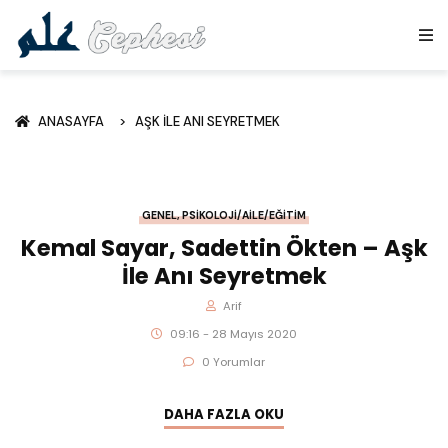
ANASAYFA
AŞK İLE ANI SEYRETMEK
GENEL
,
PSIKOLOJI/AILE/EĞITIM
Kemal Sayar, Sadettin Ökten – Aşk
İle Anı Seyretmek
Arif
09:16 - 28 Mayıs 2020
0 Yorumlar
DAHA FAZLA OKU