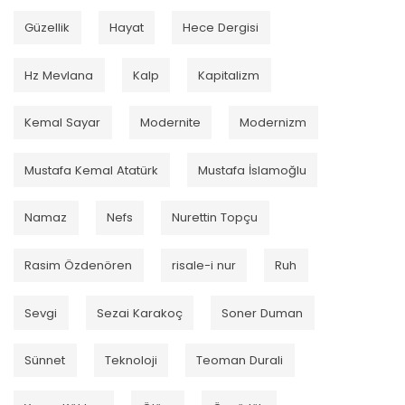
Güzellik
Hayat
Hece Dergisi
Hz Mevlana
Kalp
Kapitalizm
Kemal Sayar
Modernite
Modernizm
Mustafa Kemal Atatürk
Mustafa İslamoğlu
Namaz
Nefs
Nurettin Topçu
Rasim Özdenören
risale-i nur
Ruh
Sevgi
Sezai Karakoç
Soner Duman
Sünnet
Teknoloji
Teoman Durali