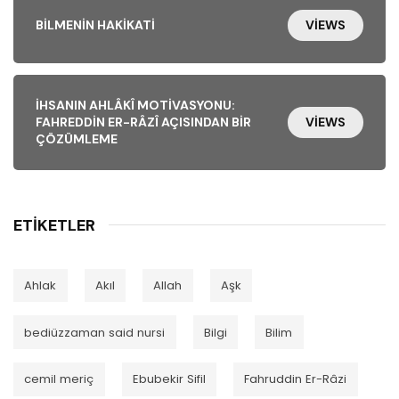
BILMENIN HAKIKATI
VIEWS
İHSANIN AHLÂKÎ MOTIVASYONU:
FAHREDDIN ER-RÂZÎ AÇISINDAN BIR
VIEWS
ÇÖZÜMLEME
ETIKETLER
Ahlak
Akıl
Allah
Aşk
bediüzzaman said nursi
Bilgi
Bilim
cemil meriç
Ebubekir Sifil
Fahruddin Er-Râzi