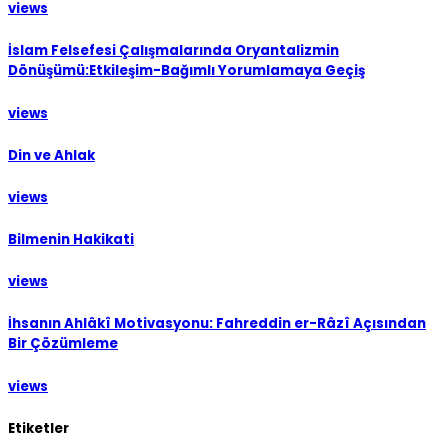
views
İslam Felsefesi Çalışmalarında Oryantalizmin
Dönüşümü:Etkileşim-Bağımlı Yorumlamaya Geçiş
views
Din ve Ahlak
views
Bilmenin Hakikati
views
İhsanın Ahlâkî Motivasyonu: Fahreddin er-Râzî Açısından
Bir Çözümleme
views
Etiketler