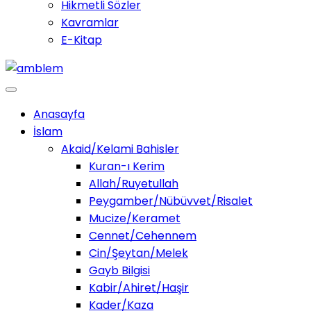
Hikmetli Sözler
Kavramlar
E-Kitap
Anasayfa
İslam
Akaid/Kelami Bahisler
Kuran-ı Kerim
Allah/Ruyetullah
Peygamber/Nübüvvet/Risalet
Mucize/Keramet
Cennet/Cehennem
Cin/Şeytan/Melek
Gayb Bilgisi
Kabir/Ahiret/Haşir
Kader/Kaza