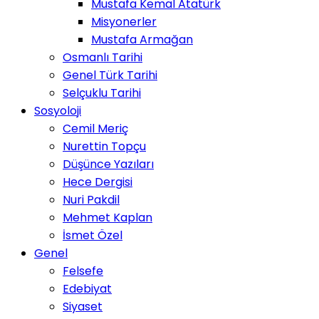
Mustafa Kemal Atatürk
Misyonerler
Mustafa Armağan
Osmanlı Tarihi
Genel Türk Tarihi
Selçuklu Tarihi
Sosyoloji
Cemil Meriç
Nurettin Topçu
Düşünce Yazıları
Hece Dergisi
Nuri Pakdil
Mehmet Kaplan
İsmet Özel
Genel
Felsefe
Edebiyat
Siyaset