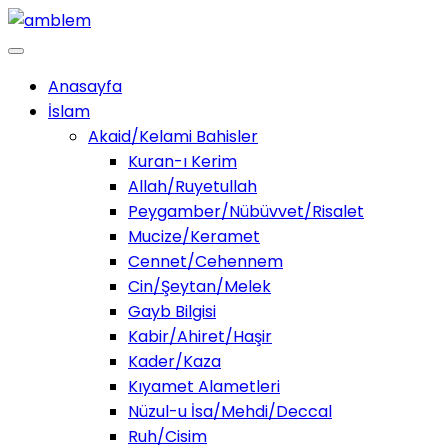
Anasayfa
İslam
Akaid/Kelami Bahisler
Kuran-ı Kerim
Allah/Ruyetullah
Peygamber/Nübüvvet/Risalet
Mucize/Keramet
Cennet/Cehennem
Cin/Şeytan/Melek
Gayb Bilgisi
Kabir/Ahiret/Haşir
Kader/Kaza
Kıyamet Alametleri
Nüzul-u İsa/Mehdi/Deccal
Ruh/Cisim