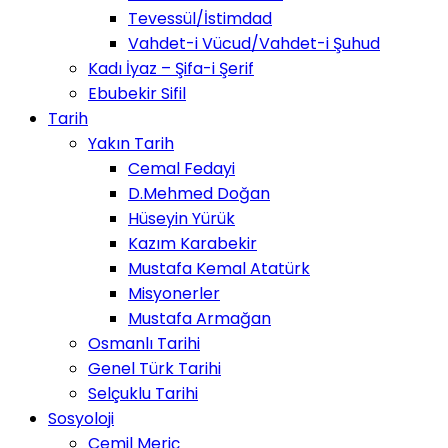
Tevessül/İstimdad
Vahdet-i Vücud/Vahdet-i Şuhud
Kadı İyaz – Şifa-i Şerif
Ebubekir Sifil
Tarih
Yakın Tarih
Cemal Fedayi
D.Mehmed Doğan
Hüseyin Yürük
Kazım Karabekir
Mustafa Kemal Atatürk
Misyonerler
Mustafa Armağan
Osmanlı Tarihi
Genel Türk Tarihi
Selçuklu Tarihi
Sosyoloji
Cemil Meriç