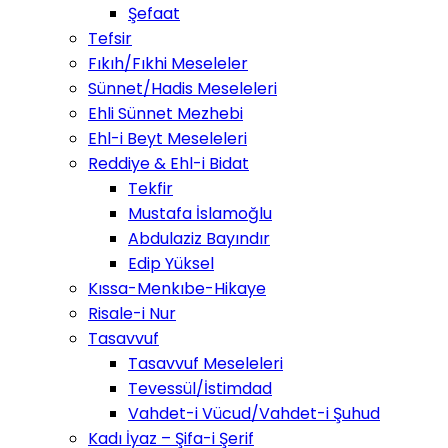
Şefaat
Tefsir
Fıkıh/Fıkhi Meseleler
Sünnet/Hadis Meseleleri
Ehli Sünnet Mezhebi
Ehl-i Beyt Meseleleri
Reddiye & Ehl-i Bidat
Tekfir
Mustafa İslamoğlu
Abdulaziz Bayındır
Edip Yüksel
Kıssa-Menkıbe-Hikaye
Risale-i Nur
Tasavvuf
Tasavvuf Meseleleri
Tevessül/İstimdad
Vahdet-i Vücud/Vahdet-i Şuhud
Kadı İyaz – Şifa-i Şerif