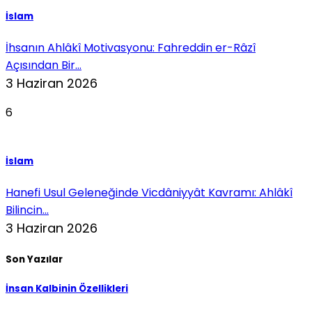
İslam
İhsanın Ahlâkî Motivasyonu: Fahreddin er-Râzî
Açısından Bir...
3 Haziran 2026
6
İslam
Hanefi Usul Geleneğinde Vicdâniyyât Kavramı: Ahlâkî
Bilincin...
3 Haziran 2026
Son Yazılar
İnsan Kalbinin Özellikleri