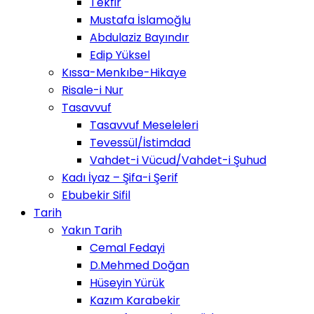
Tekfir
Mustafa İslamoğlu
Abdulaziz Bayındır
Edip Yüksel
Kıssa-Menkıbe-Hikaye
Risale-i Nur
Tasavvuf
Tasavvuf Meseleleri
Tevessül/İstimdad
Vahdet-i Vücud/Vahdet-i Şuhud
Kadı İyaz – Şifa-i Şerif
Ebubekir Sifil
Tarih
Yakın Tarih
Cemal Fedayi
D.Mehmed Doğan
Hüseyin Yürük
Kazım Karabekir