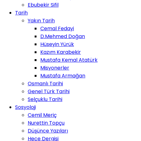
Ebubekir Sifil
Tarih
Yakın Tarih
Cemal Fedayi
D.Mehmed Doğan
Hüseyin Yürük
Kazım Karabekir
Mustafa Kemal Atatürk
Misyonerler
Mustafa Armağan
Osmanlı Tarihi
Genel Türk Tarihi
Selçuklu Tarihi
Sosyoloji
Cemil Meriç
Nurettin Topçu
Düşünce Yazıları
Hece Dergisi