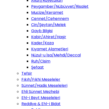
Allah/Ruyetullah
Peygamber/Nübüvvet/Risalet
Mucize/Keramet
Cennet/Cehennem
Cin/Şeytan/Melek
Gayb Bilgisi
Kabir/Ahiret/Haşir
Kader/Kaza
Kıyamet Alametleri
Nüzul-u İsa/Mehdi/Deccal
Ruh/Cisim
Şefaat
Tefsir
Fıkıh/Fıkhi Meseleler
Sünnet/Hadis Meseleleri
Ehli Sünnet Mezhebi
Ehl-i Beyt Meseleleri
Reddiye & Ehl-i Bidat