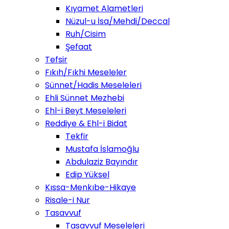
Kıyamet Alametleri
Nüzul-u İsa/Mehdi/Deccal
Ruh/Cisim
Şefaat
Tefsir
Fıkıh/Fıkhi Meseleler
Sünnet/Hadis Meseleleri
Ehli Sünnet Mezhebi
Ehl-i Beyt Meseleleri
Reddiye & Ehl-i Bidat
Tekfir
Mustafa İslamoğlu
Abdulaziz Bayındır
Edip Yüksel
Kıssa-Menkıbe-Hikaye
Risale-i Nur
Tasavvuf
Tasavvuf Meseleleri