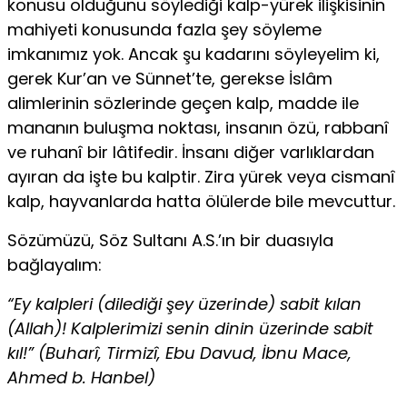
konusu olduğunu söylediği kalp-yürek ilişkisinin
mahiyeti konusunda fazla şey söyleme
imkanımız yok. Ancak şu kadarını söyleyelim ki,
gerek Kur’an ve Sünnet’te, gerekse İslâm
alimlerinin sözlerinde geçen kalp, madde ile
mananın buluşma noktası, insanın özü, rabbanî
ve ruhanî bir lâtifedir. İnsanı diğer varlıklardan
ayıran da işte bu kalptir. Zira yürek veya cismanî
kalp, hayvanlarda hatta ölülerde bile mevcuttur.
Sözümüzü, Söz Sultanı A.S.’ın bir duasıyla
bağlayalım:
“Ey kalpleri (dilediği şey üzerinde) sabit kılan
(Allah)! Kalplerimizi senin dinin üzerinde sabit
kıl!” (Buharî, Tirmizî, Ebu Davud, İbnu Mace,
Ahmed b. Hanbel)