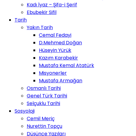
Kadı İyaz – Şifa-i Şerif
Ebubekir Sifil
Tarih
Yakın Tarih
Cemal Fedayi
D.Mehmed Doğan
Hüseyin Yürük
Kazım Karabekir
Mustafa Kemal Atatürk
Misyonerler
Mustafa Armağan
Osmanlı Tarihi
Genel Türk Tarihi
Selçuklu Tarihi
Sosyoloji
Cemil Meriç
Nurettin Topçu
Düşünce Yazıları