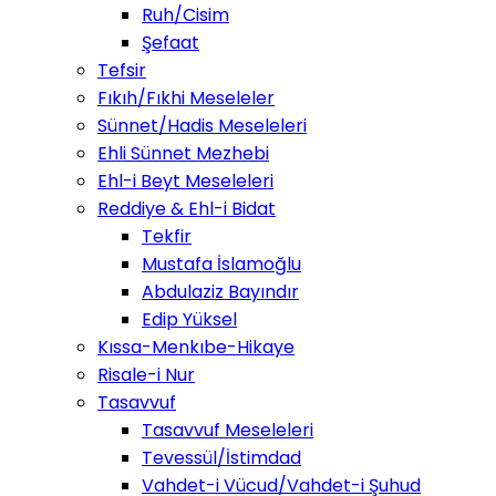
Ruh/Cisim
Şefaat
Tefsir
Fıkıh/Fıkhi Meseleler
Sünnet/Hadis Meseleleri
Ehli Sünnet Mezhebi
Ehl-i Beyt Meseleleri
Reddiye & Ehl-i Bidat
Tekfir
Mustafa İslamoğlu
Abdulaziz Bayındır
Edip Yüksel
Kıssa-Menkıbe-Hikaye
Risale-i Nur
Tasavvuf
Tasavvuf Meseleleri
Tevessül/İstimdad
Vahdet-i Vücud/Vahdet-i Şuhud