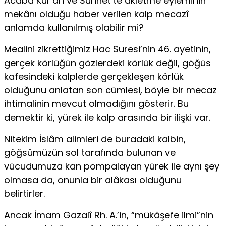
Acaba Kur’an ve Sünnet’te akletme eyleminin
mekânı olduğu haber verilen kalp mecazî
anlamda kullanılmış olabilir mi?
Mealini zikrettiğimiz Hac Suresi’nin 46. ayetinin,
gerçek körlüğün gözlerdeki körlük değil, göğüs
kafesindeki kalplerde gerçekleşen körlük
olduğunu anlatan son cümlesi, böyle bir mecaz
ihtimalinin mevcut olmadığını gösterir. Bu
demektir ki, yürek ile kalp arasında bir ilişki var.
Nitekim İslâm alimleri de buradaki kalbin,
göğsümüzün sol tarafında bulunan ve
vücudumuza kan pompalayan yürek ile aynı şey
olmasa da, onunla bir alâkası olduğunu
belirtirler.
Ancak İmam Gazalî Rh. A.’in, “mükâşefe ilmi”nin