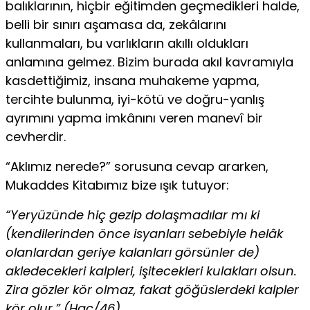
balıklarının, hiçbir eğitimden geçmedikleri halde,
belli bir sınırı aşamasa da, zekâlarını
kullanmaları, bu varlıkların akıllı oldukları
anlamına gelmez. Bizim burada akıl kavramıyla
kasdettiğimiz, insana muhakeme yapma,
tercihte bulunma, iyi-kötü ve doğru-yanlış
ayrımını yapma imkânını veren manevî bir
cevherdir.
“Aklımız nerede?” sorusuna cevap ararken,
Mukaddes Kitabımız bize ışık tutuyor:
“Yeryüzünde hiç gezip dolaşmadılar mı ki
(kendilerinden önce isyanları sebebiyle helâk
olanlardan geriye kalanları görsünler de)
akledecekleri kalpleri, işitecekleri kulakları olsun.
Zira gözler kör olmaz, fakat göğüslerdeki kalpler
kör olur.” (Hac/46)