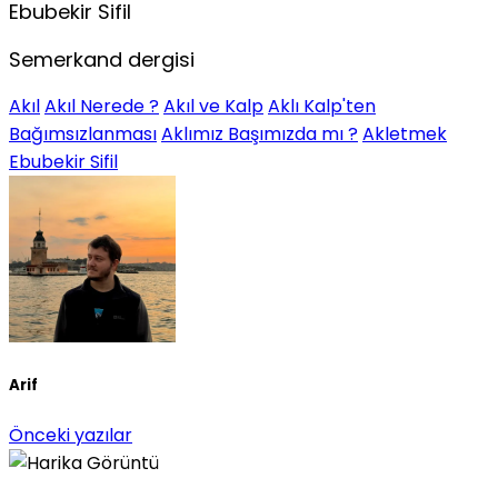
Ebubekir Sifil
Semerkand dergisi
Akıl
Akıl Nerede ?
Akıl ve Kalp
Aklı Kalp'ten
Bağımsızlanması
Aklımız Başımızda mı ?
Akletmek
Ebubekir Sifil
Arif
Önceki yazılar