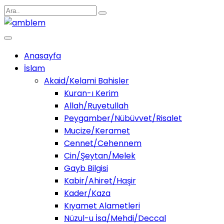
Anasayfa
İslam
Akaid/Kelami Bahisler
Kuran-ı Kerim
Allah/Ruyetullah
Peygamber/Nübüvvet/Risalet
Mucize/Keramet
Cennet/Cehennem
Cin/Şeytan/Melek
Gayb Bilgisi
Kabir/Ahiret/Haşir
Kader/Kaza
Kıyamet Alametleri
Nüzul-u İsa/Mehdi/Deccal