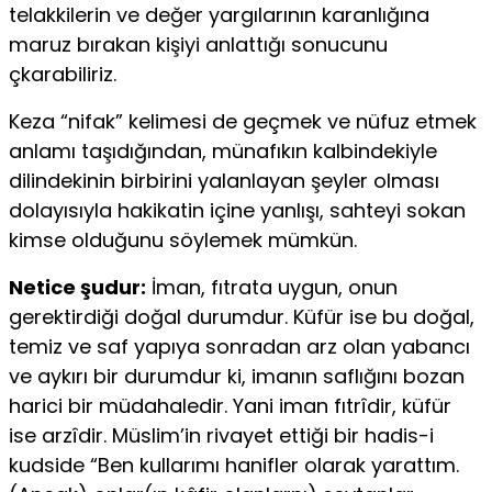
telakkilerin ve değer yargılarının karanlığına
maruz bırakan kişiyi anlattığı sonucunu
çkarabiliriz.
Keza “nifak” kelimesi de geçmek ve nüfuz etmek
anlamı taşıdığından, münafıkın kalbindekiyle
dilindekinin birbirini yalanlayan şeyler olması
dolayısıyla hakikatin içine yanlışı, sahteyi sokan
kimse olduğunu söylemek mümkün.
Netice şudur:
İman, fıtrata uygun, onun
gerektirdiği doğal durumdur. Küfür ise bu doğal,
temiz ve saf yapıya sonradan arz olan yabancı
ve aykırı bir durumdur ki, imanın saflığını bozan
harici bir müdahaledir. Yani iman fıtrîdir, küfür
ise arzîdir. Müslim’in rivayet ettiği bir hadis-i
kudside “Ben kullarımı hanifler olarak yarattım.