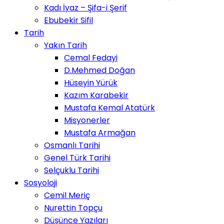
Kadı İyaz – Şifa-i Şerif
Ebubekir Sifil
Tarih
Yakın Tarih
Cemal Fedayi
D.Mehmed Doğan
Hüseyin Yürük
Kazım Karabekir
Mustafa Kemal Atatürk
Misyonerler
Mustafa Armağan
Osmanlı Tarihi
Genel Türk Tarihi
Selçuklu Tarihi
Sosyoloji
Cemil Meriç
Nurettin Topçu
Düşünce Yazıları