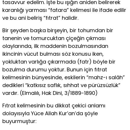
tasavvur edelim. İşte bu ışığın aniden belirerek
karanlığı yarması “fatara” kelimesi ile ifade edilir
ve bu ani beliriş “fıtrat” halidir.
Bir şeyden başka birşeyin, bir tohumdan bir
tanenin ve tomurcuktan çiçeğin çıkması
olaylarında, ilk maddenin bozulmasından
ikincinin vücut bulması söz konusu iken,
yokluktan varlığa çıkarmada (fatr) böyle bir
bozulma durumu yoktur. Bunun için fıtrat
kelimesinin bünyesinde, eskilerin “mahz-ı salâh”
dedikleri “katkısız saflık, sıhhat ve pürüzsüzlük”
vardır. (Elmalılı, Hak Dini, 3/1889-1890)
Fıtrat kelimesinin bu dikkat çekici anlamı
dolayısıyla Yüce Allah Kur’an’da şöyle
buyurmuştur: