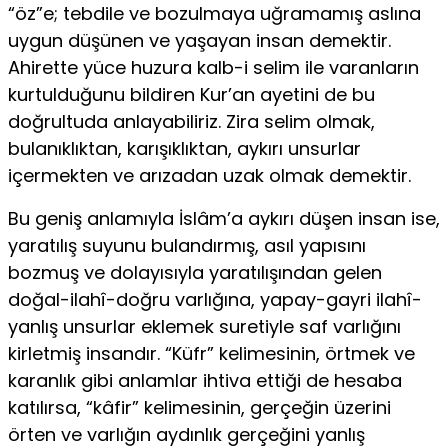
“öz”e; tebdile ve bozulmaya uğramamış aslına
uygun düşünen ve yaşayan insan demektir.
Ahirette yüce huzura kalb-i selim ile varanların
kurtulduğunu bildiren Kur’an ayetini de bu
doğrultuda anlayabiliriz. Zira selim olmak,
bulanıklıktan, karışıklıktan, aykırı unsurlar
içermekten ve arızadan uzak olmak demektir.
Bu geniş anlamıyla İslâm’a aykırı düşen insan ise,
yaratılış suyunu bulandırmış, asıl yapısını
bozmuş ve dolayısıyla yaratılışından gelen
doğal-ilahî-doğru varlığına, yapay-gayri ilahî-
yanlış unsurlar eklemek suretiyle saf varlığını
kirletmiş insandır. “Küfr” kelimesinin, örtmek ve
karanlık gibi anlamlar ihtiva ettiği de hesaba
katılırsa, “kâfir” kelimesinin, gerçeğin üzerini
örten ve varlığın aydınlık gerçeğini yanlış