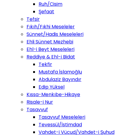
Ruh/Cisim
Şefaat
Tefsir
Fıkıh/Fıkhi Meseleler
Sünnet/Hadis Meseleleri
Ehli Sünnet Mezhebi
Ehl-i Beyt Meseleleri
Reddiye & Ehl-i Bidat
Tekfir
Mustafa İslamoğlu
Abdulaziz Bayındır
Edip Yüksel
Kıssa-Menkıbe-Hikaye
Risale-i Nur
Tasavvuf
Tasavvuf Meseleleri
Tevessül/İstimdad
Vahdet-i Vücud/Vahdet-i Şuhud