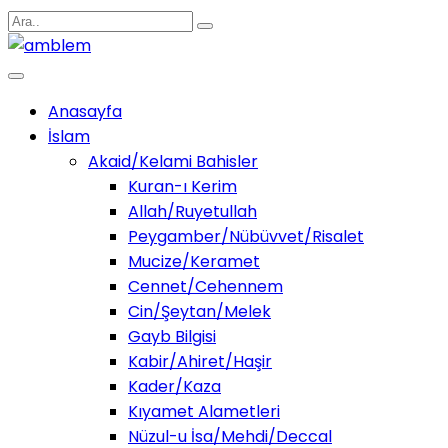
Anasayfa
İslam
Akaid/Kelami Bahisler
Kuran-ı Kerim
Allah/Ruyetullah
Peygamber/Nübüvvet/Risalet
Mucize/Keramet
Cennet/Cehennem
Cin/Şeytan/Melek
Gayb Bilgisi
Kabir/Ahiret/Haşir
Kader/Kaza
Kıyamet Alametleri
Nüzul-u İsa/Mehdi/Deccal