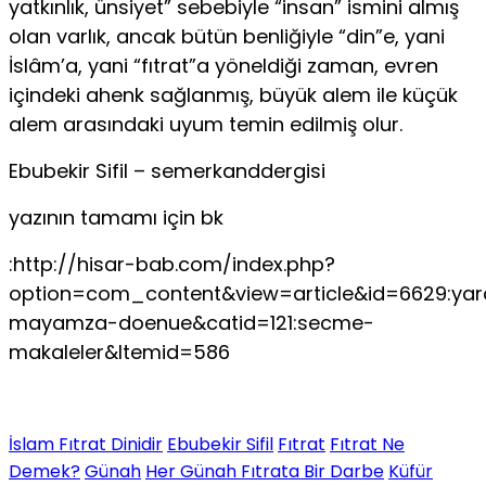
yatkınlık, ünsiyet” sebebiyle “insan” ismini almış
olan varlık, ancak bütün benliğiyle “din”e, yani
İslâm’a, yani “fıtrat”a yöneldiği zaman, evren
içindeki ahenk sağlanmış, büyük alem ile küçük
alem arasındaki uyum temin edilmiş olur.
Ebubekir Sifil – semerkanddergisi
yazının tamamı için bk
:http://hisar-bab.com/index.php?
option=com_content&view=article&id=6629:yar
mayamza-doenue&catid=121:secme-
makaleler&Itemid=586
İslam Fıtrat Dinidir
Ebubekir Sifil
Fıtrat
Fıtrat Ne
Demek?
Günah
Her Günah Fıtrata Bir Darbe
Küfür