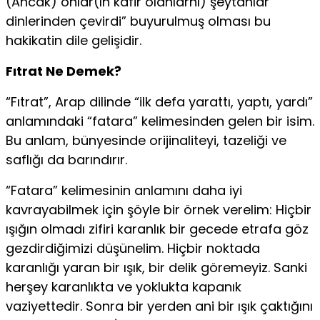
(Ancak) onlar(ın kâfir olanlarnı) şeytanlar
dinlerinden çevirdi” buyurulmuş olması bu
hakikatin dile gelişidir.
Fıtrat Ne Demek?
“Fıtrat”, Arap dilinde “ilk defa yarattı, yaptı, yardı”
anlamındaki “fatara” kelimesinden gelen bir isim.
Bu anlam, bünyesinde orijinaliteyi, tazeliği ve
saflığı da barındırır.
“Fatara” kelimesinin anlamını daha iyi
kavrayabilmek için şöyle bir örnek verelim: Hiçbir
ışığın olmadı zifiri karanlık bir gecede etrafa göz
gezdirdiğimizi düşünelim. Hiçbir noktada
karanlığı yaran bir ışık, bir delik göremeyiz. Sanki
herşey karanlıkta ve yoklukta kapanık
vaziyettedir. Sonra bir yerden ani bir ışık çaktığını