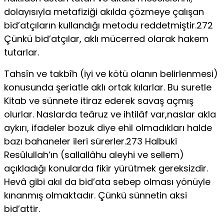
dolayısıyla metafiziği akılda çözmeye çalışan
bid’atçıların kullandığı metodu reddetmiştir.272
Çünkü bid’atçılar, aklı mücerred olarak hakem
tutarlar.
Tahsîn ve takbîh (iyi ve kötü olanın belirlenmesi)
konusunda şeriatle aklı ortak kılarlar. Bu suretle
Kitab ve sünnete itiraz ederek savaş açmış
olurlar. Naslarda teâruz ve ihtilâf var,naslar akla
aykırı, ifadeler bozuk diye ehil olmadıkları halde
bazı bahaneler ileri sürerler.273 Halbuki
Resûlullah’ın (sallallâhu aleyhi ve sellem)
açıkladığı konularda fikir yürütmek gereksizdir.
Hevâ gibi akıl da bid’ata sebep olması yönüyle
kınanmış olmaktadır. Çünkü sünnetin aksi
bid’attir.