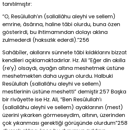
tanıtılmıştır:
“O, Resûlullah’ın (sallallâhu aleyhi ve sellem)
emrine, âsârına, haline tâbi olurdu, buna özen
gösterirdi, bu ihtimamından dolayı aklına
zulmederdi (haksızlık ederdi).”256
Sahâbîler, akıllarını sünnete tâbi kıldıklarını bizzat
kendileri açıklamaktadırlar. Hz. Ali “Eğer din akılla
(re’y) olsaydı, ayağın altına meshetmek üstüne
meshetmekten daha uygun olurdu. Halbuki
Resûlullah (sallallâhu aleyhi ve sellem)
mestlerinin üstüne meshetti” demiştir.257 Başka
bir rivâyette ise Hz. Ali, “Ben Resûlullah’ı
(sallallâhu aleyhi ve sellem) ayaklarının (mest)
üzerini yıkarken görmeseydim, altının, üzerinden
çok yıkanması gerektiği görüşünde olurdum”258