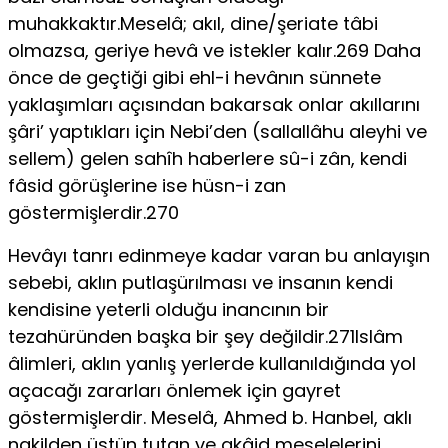
muhakkaktır.Meselâ; akıl, dine/şeriate tâbi
olmazsa, geriye hevâ ve istekler kalır.269 Daha
önce de geçtiği gibi ehl-i hevânın sünnete
yaklaşımları açısından bakarsak onlar akıllarını
şâri’ yaptıkları için Nebi’den (sallallâhu aleyhi ve
sellem) gelen sahîh haberlere sû-i zân, kendi
fâsid görüşlerine ise hüsn-i zan
göstermişlerdir.270
Hevâyı tanrı edinmeye kadar varan bu anlayışın
sebebi, aklın putlaşürılması ve insanın kendi
kendisine yeterli olduğu inancının bir
tezahüründen başka bir şey değildir.271Islâm
âlimleri, aklın yanlış yerlerde kullanıldığında yol
açacağı zararları önlemek için gayret
göstermişlerdir. Meselâ, Ahmed b. Hanbel, aklı
nakilden üstün tutan ve akâid meselelerini,