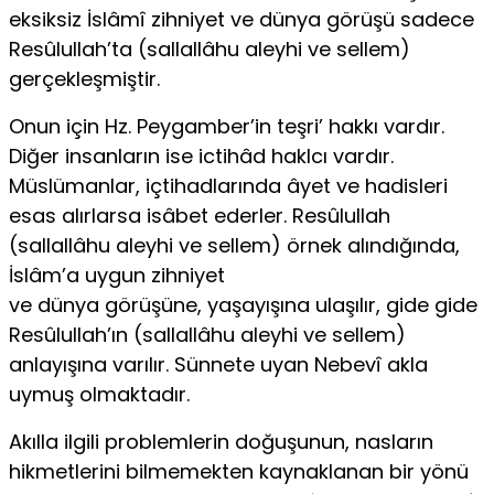
eksiksiz İslâmî zihniyet ve dünya görüşü sadece
Resûlullah’ta (sallallâhu aleyhi ve sellem)
gerçekleşmiştir.
Onun için Hz. Peygamber’in teşri’ hakkı vardır.
Diğer insanların ise ictihâd haklcı vardır.
Müslümanlar, içtihadlarında âyet ve hadisleri
esas alırlarsa isâbet ederler. Resûlullah
(sallallâhu aleyhi ve sellem) örnek alındığında,
İslâm’a uygun zihniyet
ve dünya görüşüne, yaşayışına ulaşılır, gide gide
Resûlullah’ın (sallallâhu aleyhi ve sellem)
anlayışına varılır. Sünnete uyan Nebevî akla
uymuş olmaktadır.
Akılla ilgili problemlerin doğuşunun, nasların
hikmetlerini bilmemekten kaynaklanan bir yönü