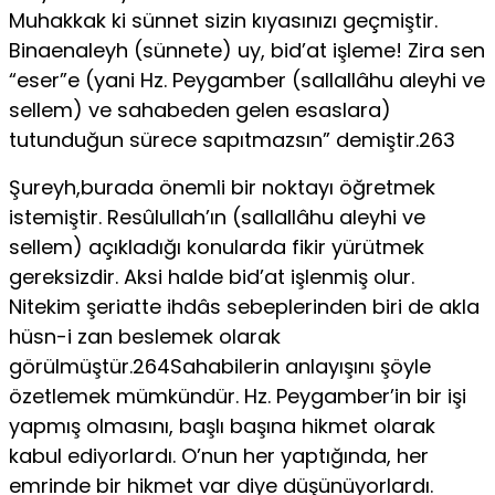
Muhakkak ki sünnet sizin kıyasınızı geçmiştir.
Binaenaleyh (sünnete) uy, bid’at işleme! Zira sen
“eser”e (yani Hz. Peygamber (sallallâhu aleyhi ve
sellem) ve sahabeden gelen esaslara)
tutunduğun sürece sapıtmazsın” demiştir.263
Şureyh,burada önemli bir noktayı öğretmek
istemiştir. Resûlullah’ın (sallallâhu aleyhi ve
sellem) açıkladığı konularda fikir yürütmek
gereksizdir. Aksi halde bid’at işlenmiş olur.
Nitekim şeriatte ihdâs sebeplerinden biri de akla
hüsn-i zan beslemek olarak
görülmüştür.264Sahabilerin anlayışını şöyle
özetlemek mümkündür. Hz. Peygamber’in bir işi
yapmış olmasını, başlı başına hikmet olarak
kabul ediyorlardı. O’nun her yaptığında, her
emrinde bir hikmet var diye düşünüyorlardı.