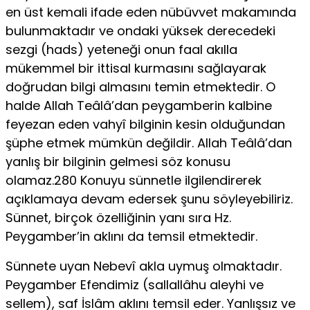
en üst kemali ifade eden nübüvvet makamında
bulunmaktadır ve ondaki yüksek derecedeki
sezgi (hads) yeteneği onun faal akılla
mükemmel bir ittisal kurmasını sağlayarak
doğrudan bilgi almasını temin etmektedir. O
halde Allah Teâlâ’dan peygamberin kalbine
feyezan eden vahyî bilginin kesin olduğundan
şüphe etmek mümkün değildir. Allah Teâlâ’dan
yanlış bir bilginin gelmesi söz konusu
olamaz.280 Konuyu sünnetle ilgilendirerek
açıklamaya devam edersek şunu söyleyebiliriz.
Sünnet, birçok özelliğinin yanı sıra Hz.
Peygamber’in aklını da temsil etmektedir.
Sünnete uyan Nebevî akla uymuş olmaktadır.
Peygamber Efendimiz (sallallâhu aleyhi ve
sellem), saf İslâm aklını temsil eder. Yanlışsız ve