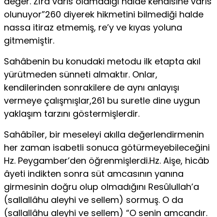
değer. Zîra vâris olamadığı halde kendisine vâris
olunuyor”260 diyerek hikmetini bilmediği halde
nassa itiraz etmemiş, re’y ve kıyas yoluna
gitmemiştir.
Sahâbenin bu konudaki metodu ilk etapta akıl
yürütmeden sünneti almaktır. Onlar,
kendilerinden sonrakilere de aynı anlayışı
vermeye çalışmışlar,261 bu suretle dine uygun
yaklaşım tarzını göstermişlerdir.
Sahâbîler, bir meseleyi akılla değerlendirmenin
her zaman isabetli sonuca götürmeyebileceğini
Hz. Peygamber’den öğrenmişlerdi.Hz. Aişe, hicâb
âyeti indikten sonra süt amcasının yanına
girmesinin doğru olup olmadığını Resûlullah’a
(sallallâhu aleyhi ve sellem) sormuş. O da
(sallallâhu aleyhi ve sellem) “O senin amcandır.