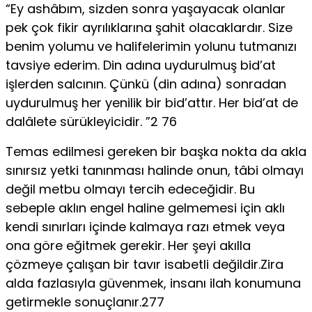
“Ey ashâbım, sizden sonra yaşayacak olanlar
pek çok fikir ayrılıklarına şahit olacaklardır. Size
benim yolumu ve halifelerimin yolunu tutmanızı
tavsiye ederim. Din adına uydurulmuş bid’at
işlerden salcının. Çünkü (din adına) sonradan
uydurulmuş her yenilik bir bid’attır. Her bid’at de
dalâlete sürükleyicidir. ”2 76
Temas edilmesi gereken bir başka nokta da akla
sınırsız yetki tanınması halinde onun, tâbi olmayı
değil metbu olmayı tercih edeceğidir. Bu
sebeple aklın engel haline gelmemesi için aklı
kendi sınırları içinde kalmaya razı etmek veya
ona göre eğitmek gerekir. Her şeyi akılla
çözmeye çalışan bir tavır isabetli değildir.Zira
alda fazlasıyla güvenmek, insanı ilah konumuna
getirmekle sonuçlanır.277