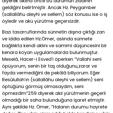
diyerek aklına önce bu durumun zıddının
geldiğini belirtmiştir. Ancak Hz. Peygamber
(sallallâhu aleyhi ve sellem) söz konusu ise o iş
öyledir ve akü yürütme geçersizdir.
Bazı tasarruflarında sünnetin dışına çıktığı zan
ve iddia edilen Hz.Ömer, aslında sünnete
bağlılıkta kendi aklını ve samimi düşüncesini bir
kenara koyan uygulamalarda bulunmuştur.
Meselâ, Hacer-i Esved’i öperken “Vallahi seni
öpüyorum, senin bir taş olduğunu,zarar ve
fayda vermediğini de pekâlâ biliyorum. Eğer
Resûlullah’ın (sallallâhu aleyhi ve sellem) seni
öptüğünü görmüş olmasaydım, seni
öpmezdim”259 diyerek akıl yürütmenin geçerli
olmadığı bir saha bulunduğuna işaret etmiştir.
Aynı şekilde Hz. Ömer, “Halanın durumu hayrete