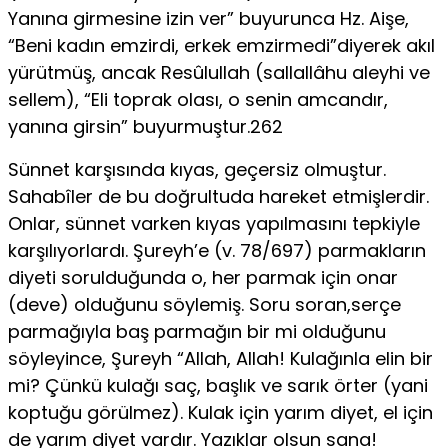
Yanına girmesine izin ver” buyurunca Hz. Aişe,
“Beni kadın emzirdi, erkek emzirmedi”diyerek akıl
yürütmüş, ancak Resûlullah (sallallâhu aleyhi ve
sellem), “Eli toprak olası, o senin amcandır,
yanına girsin” buyurmuştur.262
Sünnet karşısında kıyas, geçersiz olmuştur.
Sahabîler de bu doğrultuda hareket etmişlerdir.
Onlar, sünnet varken kıyas yapılmasını tepkiyle
karşılıyorlardı. Şureyh’e (v. 78/697) parmakların
diyeti sorulduğunda o, her parmak için onar
(deve) olduğunu söylemiş. Soru soran,serçe
parmağıyla baş parmağın bir mi olduğunu
söyleyince, Şureyh “Allah, Allah! Kulağınla elin bir
mi? Çünkü kulağı saç, başlık ve sarık örter (yani
koptuğu görülmez). Kulak için yarım diyet, el için
de yarım diyet vardır. Yazıklar olsun sana!