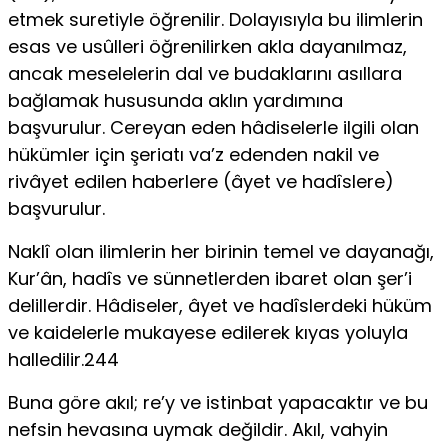
etmek suretiyle öğrenilir. Dolayısıyla bu ilimlerin
esas ve usûlleri öğrenilirken akla dayanılmaz,
ancak meselelerin dal ve budaklarını asıllara
bağlamak hususunda aklın yardımına
başvurulur. Cereyan eden hâdiselerle ilgili olan
hükümler için şeriatı va’z edenden nakil ve
rivâyet edilen haberlere (âyet ve hadîslere)
başvurulur.
Naklî olan ilimlerin her birinin temel ve dayanağı,
Kur’ân, hadîs ve sünnetlerden ibaret olan şer’i
delillerdir. Hâdiseler, âyet ve hadîslerdeki hüküm
ve kaidelerle mukayese edilerek kıyas yoluyla
halledilir.244
Buna göre akıl; re’y ve istinbat yapacaktır ve bu
nefsin hevasına uymak değildir. Akıl, vahyin