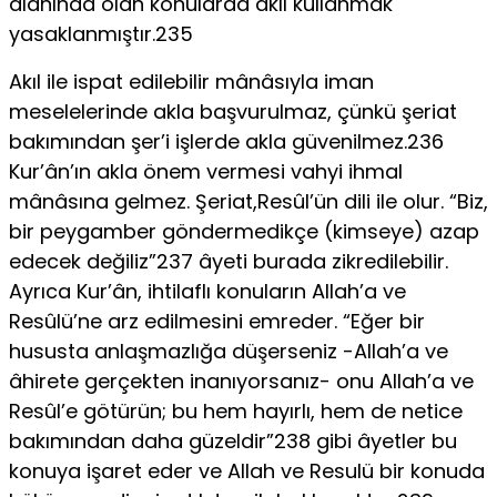
alanında olan konularda aklı kullanmak
yasaklanmıştır.235
Akıl ile ispat edilebilir mânâsıyla iman
meselelerinde akla başvurulmaz, çünkü şeriat
bakımından şer’i işlerde akla güvenilmez.236
Kur’ân’ın akla önem vermesi vahyi ihmal
mânâsına gelmez. Şeriat,Resûl’ün dili ile olur. “Biz,
bir peygamber göndermedikçe (kimseye) azap
edecek değiliz”237 âyeti burada zikredilebilir.
Ayrıca Kur’ân, ihtilaflı konuların Allah’a ve
Resûlü’ne arz edilmesini emreder. “Eğer bir
hususta anlaşmazlığa düşerseniz -Allah’a ve
âhirete gerçekten inanıyorsanız- onu Allah’a ve
Resûl’e götürün; bu hem hayırlı, hem de netice
bakımından daha güzeldir”238 gibi âyetler bu
konuya işaret eder ve Allah ve Resulü bir konuda