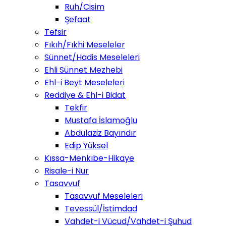
Ruh/Cisim
Şefaat
Tefsir
Fıkıh/Fıkhi Meseleler
Sünnet/Hadis Meseleleri
Ehli Sünnet Mezhebi
Ehl-i Beyt Meseleleri
Reddiye & Ehl-i Bidat
Tekfir
Mustafa İslamoğlu
Abdulaziz Bayındır
Edip Yüksel
Kıssa-Menkıbe-Hikaye
Risale-i Nur
Tasavvuf
Tasavvuf Meseleleri
Tevessül/İstimdad
Vahdet-i Vücud/Vahdet-i Şuhud