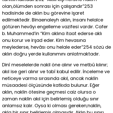
olan,ölümden sonrası için çalışandır”253
hadisinde de aklın bu görevine işaret
edilmektedir. Binaenaleyh aklın, insanı helalce
götüren hevâyı engelleme vazifesi vardır. Cafer
b. Muhammed’in “Kim aklına itaat ederse aklı
onu korur ve irşad eder. Kim hevasına
meylederse, hevâsı onu helale eder”254 sözü de
aklın doğru yerde kullanımını anlatmaktadır.
Dinî meselelerde nakil öne alınır ve metbû kılınır;
akıl ise geri alınır ve tabî kabul edilir. İnceleme ve
neticeye varma sırasında akıl, ancak naklin
müsaadesi ölçüsünde katkıda bulunur. Eğer
aklın, naklin ötesine geçmesi caiz olursa o
zaman naklin akıl için belirlemiş olduğu sınır
anlamsız kalır. Oysa ki olması gereken;naklin,
akla bir sınır belirlemiş olmasıdır. Aklın bu sınırı