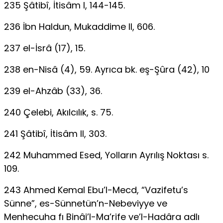
235 Şâtibî, İtisâm I, 144-145.
236 İbn Haldun, Mukaddime II, 606.
237 el-İsrâ (17), 15.
238 en-Nisâ (4), 59. Ayrıca bk. eş-Şûra (42), 10
239 el-Ahzâb (33), 36.
240 Çelebi, Akılcılık, s. 75.
241 Şâtibî, İtisâm II, 303.
242 Muhammed Esed, Yolların Ayrılış Noktası s.
109.
243 Ahmed Kemal Ebu’l-Mecd, “Vazifetu’s
Sünne”, es-Sünnetün’n-Nebeviyye ve
Menhecuha fı Binâi’l-Ma’rife ve’l-Hadâra adlı