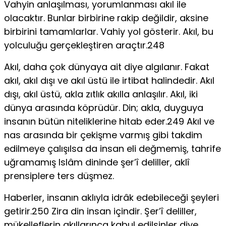
Vahyin anlaşılması, yorumlanması akıl ile
olacaktır. Bunlar birbirine rakip değildir, aksine
birbirini tamamlarlar. Vahiy yol gösterir. Akıl, bu
yolculuğu gerçekleştiren araçtır.248
Akıl, daha çok dünyaya ait diye algılanır. Fakat
akıl, akıl dışı ve akıl üstü ile irtibat halindedir. Akıl
dışı, akıl üstü, akla zıtlık akılla anlaşılır. Akıl, iki
dünya arasında köprüdür. Din; akla, duyguya
insanın bütün niteliklerine hitab eder.249 Akıl ve
nas arasında bir çekişme varmış gibi takdim
edilmeye çalışılsa da insan eli değmemiş, tahrife
uğramamış Islâm dininde şer’î deliller, aklî
prensiplere ters düşmez.
Haberler, insanın aklıyla idrâk edebileceği şeyleri
getirir.250 Zira din insan içindir. Şer’î deliller,
mükelleflerin akıllarınca kabul edilsinler diye