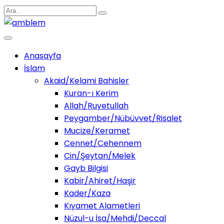
Anasayfa
İslam
Akaid/Kelami Bahisler
Kuran-ı Kerim
Allah/Ruyetullah
Peygamber/Nübüvvet/Risalet
Mucize/Keramet
Cennet/Cehennem
Cin/Şeytan/Melek
Gayb Bilgisi
Kabir/Ahiret/Haşir
Kader/Kaza
Kıyamet Alametleri
Nüzul-u İsa/Mehdi/Deccal