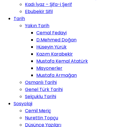
Kadı İyaz – Şifa-i Şerif
Ebubekir Sifil
Tarih
Yakın Tarih
Cemal Fedayi
D.Mehmed Doğan
Hüseyin Yürük
Kazım Karabekir
Mustafa Kemal Atatürk
Misyonerler
Mustafa Armağan
Osmanlı Tarihi
Genel Türk Tarihi
Selçuklu Tarihi
Sosyoloji
Cemil Meriç
Nurettin Topçu
Düşünce Yazıları