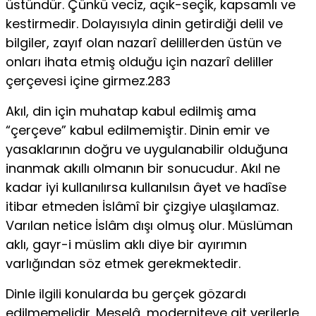
üstündür. Çünkü veciz, açık-seçik, kapsamlı ve
kestirmedir. Dolayısıyla dinin getirdiği delil ve
bilgiler, zayıf olan nazarî delillerden üstün ve
onları ihata etmiş olduğu için nazarî deliller
çerçevesi içine girmez.283
Akıl, din için muhatap kabul edilmiş ama
“çerçeve” kabul edilmemiştir. Dinin emir ve
yasaklarının doğru ve uygulanabilir olduğuna
inanmak akıllı olmanın bir sonucudur. Akıl ne
kadar iyi kullanılırsa kullanılsın âyet ve hadîse
itibar etmeden İslâmî bir çizgiye ulaşılamaz.
Varılan netice İslâm dışı olmuş olur. Müslüman
aklı, gayr-i müslim aklı diye bir ayırımın
varlığından söz etmek gerekmektedir.
Dinle ilgili konularda bu gerçek gözardı
edilmemelidir. Meselâ, moderniteye ait verilerle