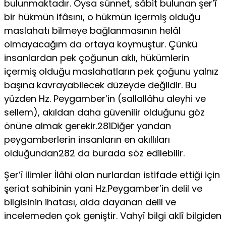
bulunmaktadır. Oysa sünnet, sâbit bulunan şer’î
bir hükmün ifâsını, o hükmün içermiş olduğu
maslahatı bilmeye bağlanmasının helâl
olmayacağım da ortaya koymuştur. Çünkü
insanlardan pek çoğunun aklı, hükümlerin
içermiş olduğu maslahatların pek çoğunu yalnız
başına kavrayabilecek düzeyde değildir. Bu
yüzden Hz. Peygamber’in (sallallâhu aleyhi ve
sellem), akıldan daha güvenilir olduğunu göz
önüne almak gerekir.281Diğer yandan
peygamberlerin insanların en akıllıları
olduğundan282 da burada söz edilebilir.
Şer’î ilimler İlâhi olan nurlardan istifade ettiği için
şeriat sahibinin yani Hz.Peygamber’in delil ve
bilgisinin ihatası, alda dayanan delil ve
incelemeden çok geniştir. Vahyî bilgi aklî bilgiden