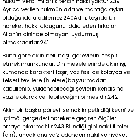
hüküm verdi mi artık tercih hakkı yoktur.239
Ayrıca verilen hükmün akla ve mantığa aykırı
olduğu iddia edilemez.240Aklın, teşride bir
hareket hakkı olduğunu iddia eden fırkalar,
Allah’ın dininde olmayanı uydurmuş
olmaktadırlar.241
Buna göre aklın belli başlı görevlerini tespit
etmek mümkündür. Din meselelerinde aklın işi,
kumanda karakteri taşır, vazifesi de kolayca ve
felsefî tevillere (hilelere)başvurmadan
kabullenip, yüklenebileceği şeylerin kendisine
vazife olarak verilebileceğini bilmesidir.242
Aklın bir başka görevi ise naklin getirdiği kevnî ve
içtimâi gerçekleri harekete geçiren ölçüleri
ortaya çıkarmaktır.243 Bilindiği gibi naklî ilimler
(din), ancak onu va’z edenden nakil ve rivâyet