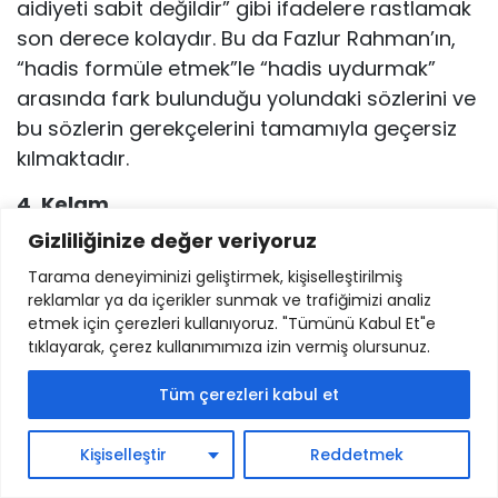
aidiyeti sabit değildir” gibi ifadelere rastlamak
son derece kolaydır. Bu da Fazlur Rahman’ın,
“hadis formüle etmek”le “hadis uydurmak”
arasında fark bulunduğu yolundaki sözlerini ve
bu sözlerin gerekçelerini tamamıyla geçersiz
kılmaktadır.
4. Kelam
Gizliliğinize değer veriyoruz
Tarih içinde varlığı müşahede edilen -Ehl-i
Tarama deneyiminizi geliştirmek, kişiselleştirilmiş
Sünnet’iyle, Ehl-i Bid’at’ıyla- bütün mezhepleri,
reklamlar ya da içerikler sunmak ve trafiğimizi analiz
aralarında herhangi bir ayrım yapmadan belli
etmek için çerezleri kullanıyoruz. "Tümünü Kabul Et"e
ölçülerde “Kur’an’dan sapmış” hareketler
tıklayarak, çerez kullanımımıza izin vermiş olursunuz.
olarak niteleyen Fazlur Rahman, bu konuda
Tüm çerezleri kabul et
şunları söylemektedir “İslâmî bir Kelam’ı
yeniden oluşturma yolunda atılacak İlk adım
Kişiselleştir
Reddetmek
İslam’da Kelam alanındaki gelişmelerin tarihi
bir tenkidini yapmaktır. Bu tenkid -daha önce