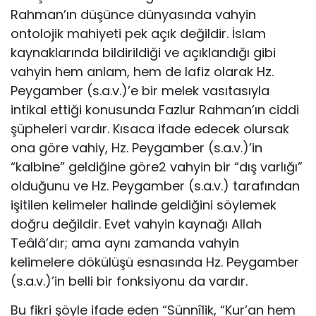
Rahman’ın düşünce dünyasında vahyin
ontolojik mahiyeti pek açık değildir. İslam
kaynaklarında bildirildiği ve açıklandığı gibi
vahyin hem anlam, hem de lafiz olarak Hz.
Peygamber (s.a.v.)’e bir melek vasıtasıyla
intikal ettiği konusunda Fazlur Rahman’ın ciddi
şüpheleri vardır. Kısaca ifade edecek olursak
ona göre vahiy, Hz. Peygamber (s.a.v.)’in
“kalbine” geldiğine göre2 vahyin bir “dış varlığı”
olduğunu ve Hz. Peygamber (s.a.v.) tarafından
işitilen kelimeler halinde geldiğini söylemek
doğru değildir. Evet vahyin kaynağı Allah
Teâlâ’dır; ama aynı zamanda vahyin
kelimelere dökülüşü esnasında Hz. Peygamber
(s.a.v.)’in belli bir fonksiyonu da vardır.
Bu fikri şöyle ifade eden “Sünnîlik, “Kur’an hem