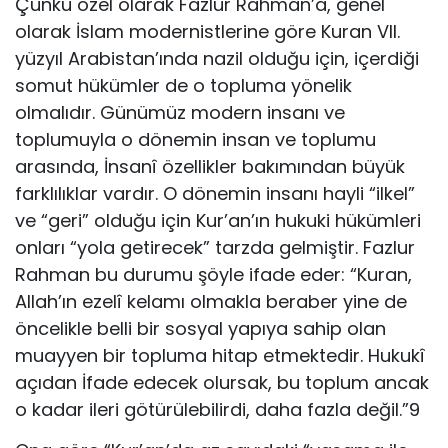
Çünkü özel olarak Fazlur Rahman’a, genel
olarak İslam modernistlerine göre Kuran VII.
yüzyıl Arabistan’ında nazil olduğu için, içerdiği
somut hükümler de o topluma yönelik
olmalıdır. Günümüz modern insanı ve
toplumuyla o dönemin insan ve toplumu
arasında, İnsanî özellikler bakımından büyük
farklılıklar vardır. O dönemin insanı hayli “ilkel”
ve “geri” olduğu için Kur’an’ın hukuki hükümleri
onları “yola getirecek” tarzda gelmiştir. Fazlur
Rahman bu durumu şöyle ifade eder: “Kuran,
Allah’ın ezelî kelamı olmakla beraber yine de
öncelikle belli bir sosyal yapıya sahip olan
muayyen bir topluma hitap etmektedir. Hukukî
açıdan İfade edecek olursak, bu toplum ancak
o kadar ileri götürülebilirdi, daha fazla değil.”9