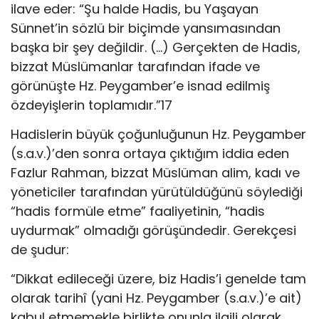
ilave eder: “Şu halde Hadis, bu Yaşayan
Sünnet’in sözlü bir biçimde yansımasından
başka bir şey değildir. (…) Gerçekten de Hadis,
bizzat Müslümanlar tarafından ifade ve
görünüşte Hz. Peygamber’e isnad edilmiş
özdeyişlerin toplamıdır.”17
Hadislerin büyük çoğunluğunun Hz. Peygamber
(s.a.v.)’den sonra ortaya çıktığım iddia eden
Fazlur Rahman, bizzat Müslüman alim, kadı ve
yöneticiler tarafından yürütüldüğünü söylediği
“hadis formüle etme” faaliyetinin, “hadis
uydurmak” olmadığı görüşündedir. Gerekçesi
de şudur:
“Dikkat edileceği üzere, biz Hadis’i genelde tam
olarak tarihî (yani Hz. Peygamber (s.a.v.)’e ait)
kabul etmemekle birlikte onunla ilgili olarak