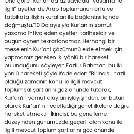
Ona göre “Kur’an’da az sayıdaki “yasama ile
ilgili” ayetler de Arap toplumunun örfü ve
tatbikata ilişkin kuralları ile bağlantısı içinde
doğmuştu.”10 Dolayısıyla Kur’an’ın somut
yasama ihtiva eden ayetleri tarihseldir ve
bugün aynen tekrarlanamaz. Herhangi bir
meselenin Kur’anî çözümünü elde etmek için
yapmamız gereken iki yönlü bir hareket
bulunduğunu söyleyen Fazlur Rahman, bu iki
yönlü hareketi şöyle ifade eder: “Birincisi, nazil
olduğu zamanın konu ile ilgili mevcut
toplumsal şartlarını göz önünde tutarak,
Kur’an’ın somut olayları işleyişinden, bir bütün
olarak Kur’an’ın hedeflediği genel ilkelere doğru
hareket etmektir. İkincisi, bu genelleme
düzeyinden günümüzde geçerli olan konu ile
ilgili mevcut toplum şartlarını göz önünde