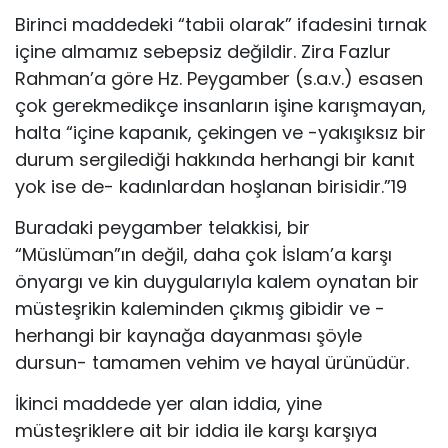
Birinci maddedeki “tabii olarak” ifadesini tırnak
içine almamız sebepsiz değildir. Zira Fazlur
Rahman’a göre Hz. Peygamber (s.a.v.) esasen
çok gerekmedikçe insanların işine karışmayan,
halta “içine kapanık, çekingen ve -yakışıksız bir
durum sergilediği hakkında herhangi bir kanıt
yok ise de- kadınlardan hoşlanan birisidir.”19
Buradaki peygamber telakkisi, bir
“Müslüman”ın değil, daha çok İslam’a karşı
önyargı ve kin duygularıyla kalem oynatan bir
müsteşrikin kaleminden çıkmış gibidir ve -
herhangi bir kaynağa dayanması şöyle
dursun- tamamen vehim ve hayal ürünüdür.
İkinci maddede yer alan iddia, yine
müsteşriklere ait bir iddia ile karşı karşıya