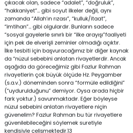
çıkacak olan, sadece “adalet”, “doğruluk”,
“hakkaniyet”… gibi soyut ilkeler değil, aynı
zamanda “Allah’ın rızası”, “kulluk/itaat”,
“imtihan”… gibi olgulardır. Bunların sadece
“sosyal gayelerle sınırlı bir “ilke arayışı”faaliyeti
için pek de elverişli zeminler olmadığı açıktır.
İlke tesbiti için başvuracağımız bir diğer kaynak
da “nüzul sebebini anlatan rivayetlerdir. Ancak
aşağıda da göreceğimiz gibi Fazlur Rahman
rivayetlerin çok büyük ölçüde Hz. Peygamber
(s.a.v.) döneminden sonra “formüle edildiğini”
(“uydurulduğunu” demiyor. Oysa arada hiçbir
fark yoktur.) savunmaktadır. Eğer böyleyse
nüzul sebebini anlatan rivayetlere niçin
güvenelim? Fazlur Rahman bu tür rivayetlere
güvenilebileceğini söylemek suretiyle
kendisiyle çelişmektedir.13