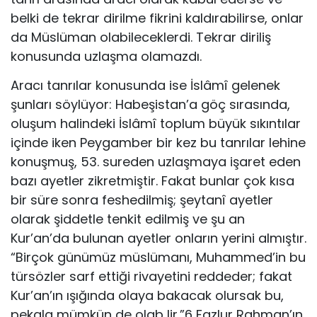
belki de tekrar dirilme fikrini kaldırabilirse, onlar
da Müslüman olabileceklerdi. Tekrar diriliş
konusunda uzlaşma olamazdı.
Aracı tanrılar konusunda ise İslâmî gelenek
şunları söylüyor: Habeşistan’a göç sırasında,
oluşum halindeki İslâmî toplum büyük sıkıntılar
içinde iken Peygamber bir kez bu tanrılar lehine
konuşmuş, 53. sureden uzlaşmaya işaret eden
bazı ayetler zikretmiştir. Fakat bunlar çok kısa
bir süre sonra feshedilmiş; şeytanî ayetler
olarak şiddetle tenkit edilmiş ve şu an
Kur’an’da bulunan ayetler onların yerini almıştır.
“Birçok günümüz müslümanı, Muhammed’in bu
türsözler sarf ettiği rivayetini reddeder; fakat
Kur’an’ın ışığında olaya bakacak olursak bu,
pekala mümkün de olab lir.”6 Fazlur Rahman’ın