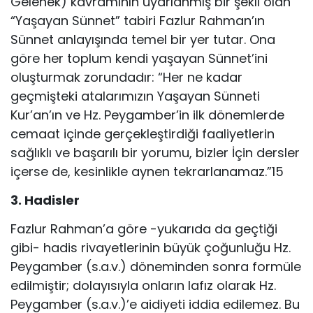
Gelenek) kavramının uyarlanmış bir şekli olan
“Yaşayan Sünnet” tabiri Fazlur Rahman’ın
Sünnet anlayışında temel bir yer tutar. Ona
göre her toplum kendi yaşayan Sünnet’ini
oluşturmak zorundadır: “Her ne kadar
geçmişteki atalarımızın Yaşayan Sünneti
Kur’an’ın ve Hz. Peygamber’in ilk dönemlerde
cemaat içinde gerçekleştirdiği faaliyetlerin
sağlıklı ve başarılı bir yorumu, bizler İçin dersler
içerse de, kesinlikle aynen tekrarlanamaz.”15
3. Hadisler
Fazlur Rahman’a göre -yukarıda da geçtiği
gibi- hadis rivayetlerinin büyük çoğunluğu Hz.
Peygamber (s.a.v.) döneminden sonra formüle
edilmiştir; dolayısıyla onların lafız olarak Hz.
Peygamber (s.a.v.)’e aidiyeti iddia edilemez. Bu