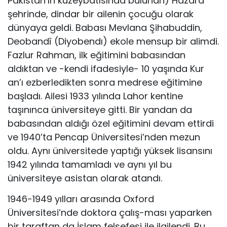
Pakistan’ın kuzeybatısında bulunan) Hazara
şehrinde, dindar bir ailenin çocuğu olarak
dünyaya geldi. Babası Mevlana Şihabuddin,
Deobandî (Diyobendı) ekole mensup bir alimdi.
Fazlur Rahman, ilk eğitimini babasından
aldıktan ve -kendi ifadesiyle- 10 yaşında Kur
an’ı ezberledikten sonra medrese eğitimine
başladı. Ailesi 1933 yılında Lahor kentine
taşınınca üniversiteye gitti. Bir yandan da
babasından aldığı özel eğitimini devam ettirdi
ve 1940’ta Pencap Üniversitesi’nden mezun
oldu. Aynı üniversitede yaptığı yüksek lisansını
1942 yılında tamamladı ve aynı yıl bu
üniversiteye asistan olarak atandı.
1946-1949 yılları arasında Oxford
Üniversitesi’nde doktora çalış-ması yaparken
bir taraftan da İslam felsefesi ile ilgilendi. Bu