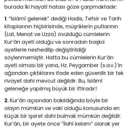
burada İki hayatî hatası göze çarpmaktadır:
1
. “İslâmî gelenek” dediği Hadis, Tefsir ve Tarih
kitaplarının hiçbirisinde, müşriklerin putlarının
(Lat, Menat ve Uzza) övüldüğü cümlelerin
Kur’ân ayeti olduğu ve sonradan başka
ayetlerle neshedilip değiştirildiği
söylenmemiştir. Hatta bu cümlelerin Kur’ân
ayeti olması bir yana, Hz. Peygamber (s.a.v.)’in
ağzından çıktıklarını ifade eden güvenilir bir tek
rivayet dahi mevcut değildir. Bu, İslâmî
geleneğe yapılmış büyük bir iftiradır!
2
. Kur’ân açısından bakıldığında böyle bir
olayın mümkün ve vaki olduğu konusunda en
küçük bir işaret dahi bulmak mümkün değildir.
Kur’ân, bir ayete önce “İlahî kelam” olarak yer