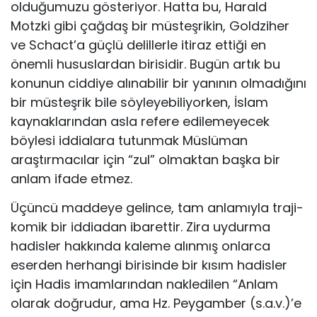
olduğumuzu gösteriyor. Hatta bu, Harald
Motzki gibi çağdaş bir müsteşrikin, Goldziher
ve Schact’a güçlü delillerle itiraz ettiği en
önemli hususlardan birisidir. Bugün artık bu
konunun ciddiye alınabilir bir yanının olmadığını
bir müsteşrik bile söyleyebiliyorken, İslam
kaynaklarından asla refere edilemeyecek
böylesi iddialara tutunmak Müslüman
araştırmacılar için “zul” olmaktan başka bir
anlam ifade etmez.
Üçüncü maddeye gelince, tam anlamıyla traji-
komik bir iddiadan ibarettir. Zira uydurma
hadisler hakkında kaleme alınmış onlarca
eserden herhangi birisinde bir kısım hadisler
için Hadis imamlarından nakledilen “Anlam
olarak doğrudur, ama Hz. Peygamber (s.a.v.)’e