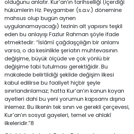
olduğunu anlatır. Kur’an’ın tarihselliği (içerdiği
hükümlerin Hz. Peygamber (s.a.v.) dönemine
mahsus olup bugün aynen
uygulanamayacağı) tezinin alt yapısını teşkil
eden bu anlayışı Fazlur Rahman şöyle ifade
etmektedir: “İslâmî çağdaşçılığın bir anlamı
varsa, o da kesinlikle şeriatın muhtevasının
değişime, büyük ölçüde ve çok yönlü bir
değişime tabi tutulması gerektiğidir. Bu
makalede belirtildiği şekilde değişim ilkesi
kabul edilirse bu faaliyet hiçbir şeyle
sınırlandırılamaz; hatta Kur’an’ın kanun koyan
ayetleri dahi bu yeni yorumun kapsamı dışına
inlemez. Bu ilkenin tek sının ve gerekli çerçevesi,
Kur’an’ın sosyal gayeleri, temel ve ahlakî
ilkeleridir.”8