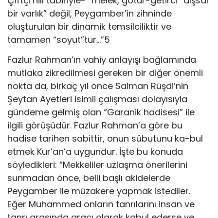
Çiftçi’niıı tabiriyle- “melek, götür-getirci “dışsal
bir varlık” değil, Peygamber’in zihninde
oluşturulan bir dinamik temsilciliktir ve
tamamen “soyut”tur…”5
Fazlur Rahman’ın vahiy anlayışı bağlamında
mutlaka zikredilmesi gereken bir diğer önemli
nokta da, birkaç yıl önce Salman Rüşdi’nin
Şeytan Ayetleri isimli çalışması dolayısıyla
gündeme gelmiş olan “Garanik hadisesi” ile
ilgili görüşüdür. Fazlur Rahman’a göre bu
hadise tarihen sabittir, onun sübutunu ka-bul
etmek Kur’an’a uygundur. İşte bu konuda
söyledikleri: “Mekkeliler uzlaşma önerilerini
sunmadan önce, belli başlı akidelerde
Peygamber ile müzakere yapmak istediler.
Eğer Muhammed onların tanrılarını insan ve
tanrı arasında aracı olarak kabul ederse ve