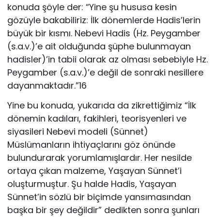
konuda şöyle der: “Yine şu hususa kesin
gözüyle bakabiliriz: İlk dönemlerde Hadis’lerin
büyük bir kısmı. Nebevi Hadis (Hz. Peygamber
(s.a.v.)’e ait olduğunda şüphe bulunmayan
hadisler)’in tabii olarak az olması sebebiyle Hz.
Peygamber (s.a.v.)’e değil de sonraki nesillere
dayanmaktadır.”16
Yine bu konuda, yukarıda da zikrettiğimiz “İlk
dönemin kadıları, fakihleri, teorisyenleri ve
siyasileri Nebevi modeli (Sünnet)
Müslümanların ihtiyaçlarını göz önünde
bulundurarak yorumlamışlardır. Her nesilde
ortaya çıkan malzeme, Yaşayan Sünnet’i
oluşturmuştur. Şu halde Hadis, Yaşayan
Sünnet’in sözlü bir biçimde yansımasından
başka bir şey değildir” dedikten sonra şunları