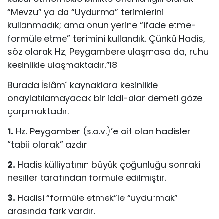
“Mevzu” ya da “Uydurma” terimlerini
kullanmadık; ama onun yerine “ifade etme-
formüle etme” terimini kullandık. Çünkü Hadis,
söz olarak Hz, Peygambere ulaşmasa da, ruhu
kesinlikle ulaşmaktadır.”18
Burada İslâmî kaynaklara kesinlikle
onaylatılamayacak bir iddi-alar demeti göze
çarpmaktadır:
1.
Hz. Peygamber (s.a.v.)’e ait olan hadisler
“tabii olarak” azdır.
2.
Hadis külliyatının büyük çoğunluğu sonraki
nesiller tarafından formüle edilmiştir.
3.
Hadisi “formüle etmek”le “uydurmak”
arasında fark vardır.