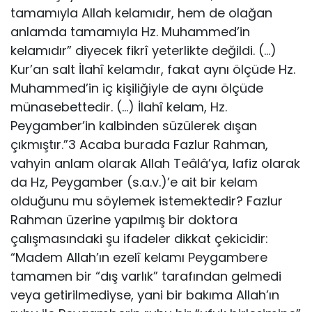
tamamıyla Allah kelamıdır, hem de olağan
anlamda tamamıyla Hz. Muhammed’in
kelamıdır” diyecek fikrî yeterlikte değildi. (…)
Kur’an salt İlahî kelamdır, fakat aynı ölçüde Hz.
Muhammed’in iç kişiliğiyle de aynı ölçüde
münasebettedir. (…) İlahî kelam, Hz.
Peygamber’in kalbinden süzülerek dışan
çıkmıştır.”3 Acaba burada Fazlur Rahman,
vahyin anlam olarak Allah Teâlâ’ya, lafiz olarak
da Hz, Peygamber (s.a.v.)’e ait bir kelam
olduğunu mu söylemek istemektedir? Fazlur
Rahman üzerine yapılmış bir doktora
çalışmasındaki şu ifadeler dikkat çekicidir:
“Madem Allah’ın ezelî kelamı Peygambere
tamamen bir “dış varlık” tarafından gelmedi
veya getirilmediyse, yani bir bakıma Allah’ın