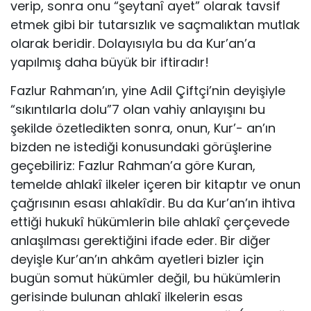
verip, sonra onu “şeytanî ayet” olarak tavsif
etmek gibi bir tutarsızlık ve saçmalıktan mutlak
olarak beridir. Dolayısıyla bu da Kur’an’a
yapılmış daha büyük bir iftiradır!
Fazlur Rahman’ın, yine Adil Çiftçi’nin deyişiyle
“sıkıntılarla dolu”7 olan vahiy anlayışını bu
şekilde özetledikten sonra, onun, Kur’- an’ın
bizden ne istediği konusundaki görüşlerine
geçebiliriz: Fazlur Rahman’a göre Kuran,
temelde ahlakî ilkeler içeren bir kitaptır ve onun
çağrısının esası ahlakîdir. Bu da Kur’an’ın ihtiva
ettiği hukukî hükümlerin bile ahlakî çerçevede
anlaşılması gerektiğini ifade eder. Bir diğer
deyişle Kur’an’ın ahkâm ayetleri bizler için
bugün somut hükümler değil, bu hükümlerin
gerisinde bulunan ahlakî ilkelerin esas