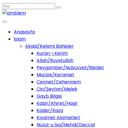
Anasayfa
İslam
Akaid/Kelami Bahisler
Kuran-ı Kerim
Allah/Ruyetullah
Peygamber/Nübüvvet/Risalet
Mucize/Keramet
Cennet/Cehennem
Cin/Şeytan/Melek
Gayb Bilgisi
Kabir/Ahiret/Haşir
Kader/Kaza
Kıyamet Alametleri
Nüzul-u İsa/Mehdi/Deccal