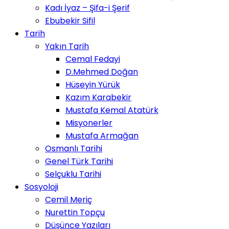
Kadı İyaz – Şifa-i Şerif
Ebubekir Sifil
Tarih
Yakın Tarih
Cemal Fedayi
D.Mehmed Doğan
Hüseyin Yürük
Kazım Karabekir
Mustafa Kemal Atatürk
Misyonerler
Mustafa Armağan
Osmanlı Tarihi
Genel Türk Tarihi
Selçuklu Tarihi
Sosyoloji
Cemil Meriç
Nurettin Topçu
Düşünce Yazıları