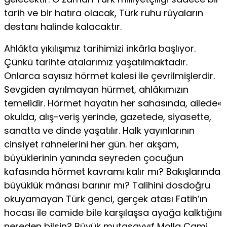
tarih ve bir hatıra olacak, Türk ruhu rüya­ların
destanı halinde kalacaktır.
Ahlâkta yıkılışımız tarihimizi inkârla başlıyor.
Çünkü tarihte atalarımız yaşatılmaktadır.
Onlarca sayısız hörmet kalesi ile çevril­mişlerdir.
Sevgiden ayrılmayan hürmet, ahlâkımızın
temelidir. Hör­met hayatın her sahasında, ailede«
okulda, alış-veriş yerinde, gaze­tede, siyasette,
sanatta ve dinde yaşatılır. Halk yayınlarının
cinsiyet rahnelerini her gün. her akşam,
büyüklerinin yanında seyreden ço­cuğun
kafasında hörmet kavramı kalır mı? Bakışlarında
büyüklük mânası barınır mı? Talihini dosdoğru
okuyamayan Türk genci, gerçek atası Fatih’ın
hocası ile camide bile karşılaşsa ayağa kalktığını
nereden bilsin? Büyük mutasavvıf Molla Cami