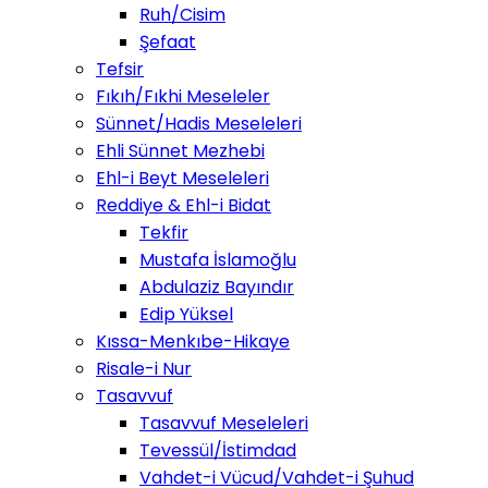
Ruh/Cisim
Şefaat
Tefsir
Fıkıh/Fıkhi Meseleler
Sünnet/Hadis Meseleleri
Ehli Sünnet Mezhebi
Ehl-i Beyt Meseleleri
Reddiye & Ehl-i Bidat
Tekfir
Mustafa İslamoğlu
Abdulaziz Bayındır
Edip Yüksel
Kıssa-Menkıbe-Hikaye
Risale-i Nur
Tasavvuf
Tasavvuf Meseleleri
Tevessül/İstimdad
Vahdet-i Vücud/Vahdet-i Şuhud