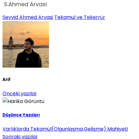
S.Ahmed Arvasi
Seyyid Ahmed Arvasi
Tekamul ve Tekerrür
Arif
Önceki yazılar
Düşünce Yazıları
Varlıklarda Tekamül(Olgunlaşma,Gelişme) Mahiyeti
Sonraki yazılar