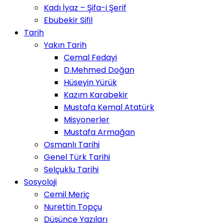
Kadı İyaz – Şifa-i Şerif
Ebubekir Sifil
Tarih
Yakın Tarih
Cemal Fedayi
D.Mehmed Doğan
Hüseyin Yürük
Kazım Karabekir
Mustafa Kemal Atatürk
Misyonerler
Mustafa Armağan
Osmanlı Tarihi
Genel Türk Tarihi
Selçuklu Tarihi
Sosyoloji
Cemil Meriç
Nurettin Topçu
Düşünce Yazıları