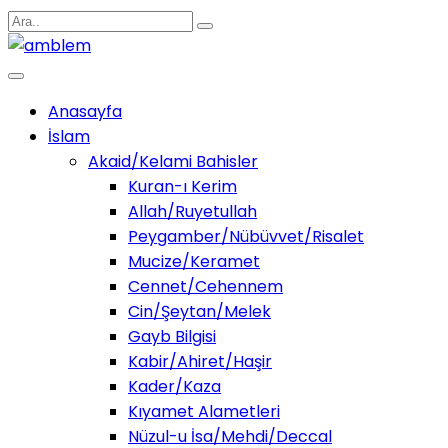
Anasayfa
İslam
Akaid/Kelami Bahisler
Kuran-ı Kerim
Allah/Ruyetullah
Peygamber/Nübüvvet/Risalet
Mucize/Keramet
Cennet/Cehennem
Cin/Şeytan/Melek
Gayb Bilgisi
Kabir/Ahiret/Haşir
Kader/Kaza
Kıyamet Alametleri
Nüzul-u İsa/Mehdi/Deccal