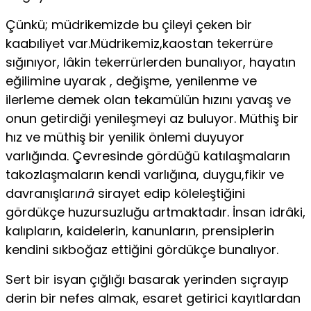
Çünkü; müdrikemizde bu çileyi çeken bir
kaabıliyet var.Müdrikemiz,kaostan tekerrüre
sığınıyor, lâkin tekerrürlerden bunalıyor, hayatın
eğilimine uyarak , değişme, yenilenme ve
ilerleme demek olan tekamülün hızını yavaş ve
onun getirdiği yenileşmeyi az buluyor. Müthiş bir
hız ve müthiş bir yenilik önlemi duyuyor
varlığında. Çevresinde gördüğü katılaşmaların
takozlaşmaların kendi varlığına, duygu,fikir ve
davranışları
nâ
sirayet edip köleleştiğini
gördükçe huzursuzluğu artmaktadır. İnsan idrâki,
kalıpların, kaidelerin, kanunların, prensiplerin
kendini sıkboğaz ettiğini gördükçe bunalıyor.
Sert bir isyan çığlığı basarak yerinden sıçrayıp
derin bir nefes almak, esaret getirici kayıtlardan