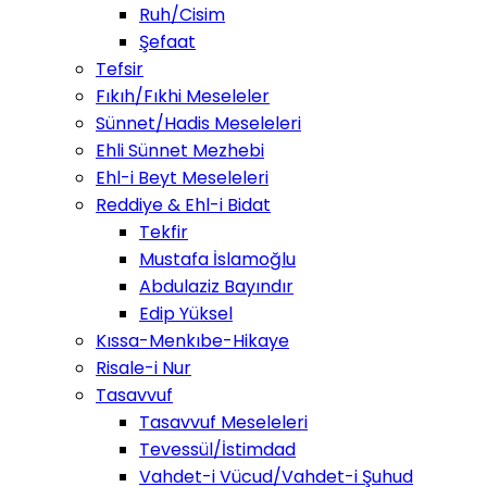
Ruh/Cisim
Şefaat
Tefsir
Fıkıh/Fıkhi Meseleler
Sünnet/Hadis Meseleleri
Ehli Sünnet Mezhebi
Ehl-i Beyt Meseleleri
Reddiye & Ehl-i Bidat
Tekfir
Mustafa İslamoğlu
Abdulaziz Bayındır
Edip Yüksel
Kıssa-Menkıbe-Hikaye
Risale-i Nur
Tasavvuf
Tasavvuf Meseleleri
Tevessül/İstimdad
Vahdet-i Vücud/Vahdet-i Şuhud