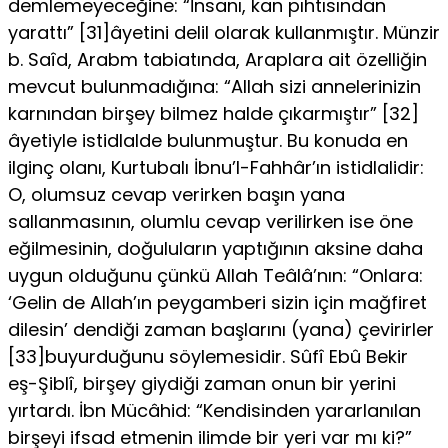
demlemeyeceğine: “İnsa­nı, kan pıhtısından
yarattı” [31]âyetini delil olarak kullanmıştır. Münzir
b. Saîd, Arabm tabiatında, Araplara ait özelliğin
mevcut bulunmadığına: “Allah sizi annelerinizin
karnından birşey bilmez halde çıkarmıştır” [32]
âyetiyle istidlalde bulunmuştur. Bu konuda en
ilginç olanı, Kurtubalı İbnu’l-Fahhâr’ın istidlalidir:
O, olumsuz cevap verirken başın yana
sallanmasının, olumlu cevap verilirken ise öne
eğilmesinin, doğuluların yaptığının aksine daha
uygun ol­duğunu çünkü Allah Teâlâ’nın: “Onlara:
‘Gelin de Allah’ın peygam­beri sizin için mağfiret
dilesin’ dendiği zaman başlarını (yana) çe­virirler
[33]buyurduğunu söylemesidir. Sûfî Ebû Bekir
eş-Şiblî, bir­şey giydiği zaman onun bir yerini
yırtardı. İbn Mücâhid: “Kendisin­den yararlanılan
birşeyi ifsad etmenin ilimde bir yeri var mı ki?”