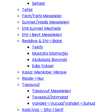
Şefaat
Tefsir
Fıkıh/Fıkhi Meseleler
Sünnet/Hadis Meseleleri
Ehli Sünnet Mezhebi
Ehl-i Beyt Meseleleri
Reddiye & Ehl-i Bidat
Tekfir
Mustafa İslamoğlu
Abdulaziz Bayındır
Edip Yüksel
Kıssa-Menkıbe-Hikaye
Risale-i Nur
Tasavvuf
Tasavvuf Meseleleri
Tevessül/İstimdad
Vahdet-i Vücud/Vahdet-i Şuhud
Kadı İyaz – Şifa-i Şerif