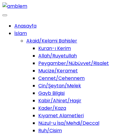
Anasayfa
İslam
Akaid/Kelami Bahisler
Kuran-ı Kerim
Allah/Ruyetullah
Peygamber/Nübüvvet/Risalet
Mucize/Keramet
Cennet/Cehennem
Cin/Şeytan/Melek
Gayb Bilgisi
Kabir/Ahiret/Haşir
Kader/Kaza
Kıyamet Alametleri
Nüzul-u İsa/Mehdi/Deccal
Ruh/Cisim