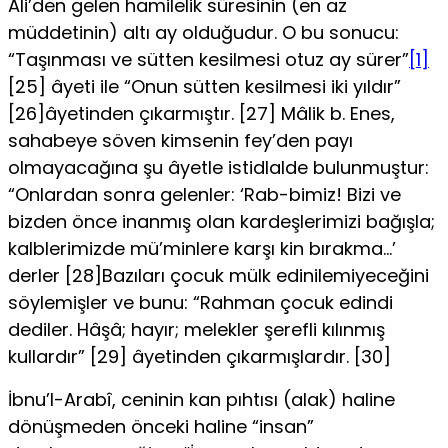
Ali’den gelen hamilelik süresinin (en az
müddetinin) altı ay olduğudur. O bu so­nucu:
“Taşınması ve sütten kesilmesi otuz ay sürer”
[1]
[25] âyeti ile “Onun sütten kesilmesi iki yıldır”
[26]âyetinden çıkarmıştır. [27] Mâlik b. Enes,
sahabeye söven kimsenin fey’den payı
olmayacağına şu âyetle istidlalde bulunmuştur:
“Onlardan sonra gelenler: ‘Rab-bimiz! Bizi ve
bizden önce inanmış olan kardeşlerimizi bağışla;
kalblerimizde mü’minlere karşı kin bırakma…’
derler [28]Bazıları çocuk mülk edinilemiyeceğini
söylemişler ve bunu: “Rahman çocuk edindi
dediler. Hâşâ; hayır; melekler şerefli kılınmış
kullardır” [29] âyetinden çıkarmışlardır. [30]
İbnu’l-Arabî, ceninin kan pıhtısı (alak) haline
dönüşmeden önceki haline “insan”