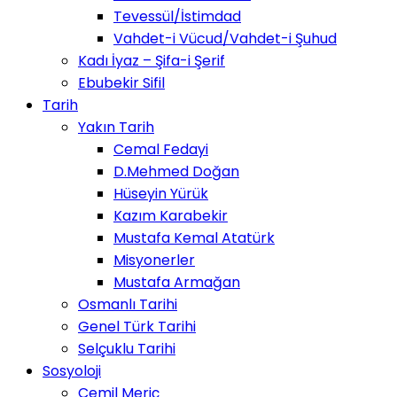
Tevessül/İstimdad
Vahdet-i Vücud/Vahdet-i Şuhud
Kadı İyaz – Şifa-i Şerif
Ebubekir Sifil
Tarih
Yakın Tarih
Cemal Fedayi
D.Mehmed Doğan
Hüseyin Yürük
Kazım Karabekir
Mustafa Kemal Atatürk
Misyonerler
Mustafa Armağan
Osmanlı Tarihi
Genel Türk Tarihi
Selçuklu Tarihi
Sosyoloji
Cemil Meriç