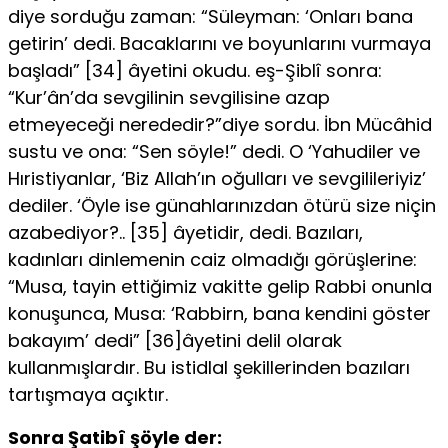
diye sorduğu zaman: “Süleyman: ‘Onları bana
getirin’ dedi. Bacak­larını ve boyunlarını vurmaya
başladı” [34] âyetini okudu. eş-Şiblî sonra:
“Kur’ân’da sevgilinin sevgilisine azap
etmeyeceği nerededir?”diye sordu. İbn Mücâhid
sustu ve ona: “Sen söyle!” dedi. O ‘Yahu­diler ve
Hıristiyanlar, ‘Biz Allah’ın oğulları ve sevgilileriyiz’
dediler. ‘Öyle ise günahlarınızdan ötürü size niçin
azabediyor?.. [35] âyeti­dir, dedi. Bazıları,
kadınları dinlemenin caiz olmadığı görüşlerine:
“Musa, tayin ettiğimiz vakitte gelip Rabbi onunla
konuşunca, Mu­sa: ‘Rabbirn, bana kendini göster
bakayım’ dedi” [36]âyetini delil ola­rak
kullanmışlardır. Bu istidlal şekillerinden bazıları
tartışmaya açıktır.
Sonra Şatibî şöyle der: