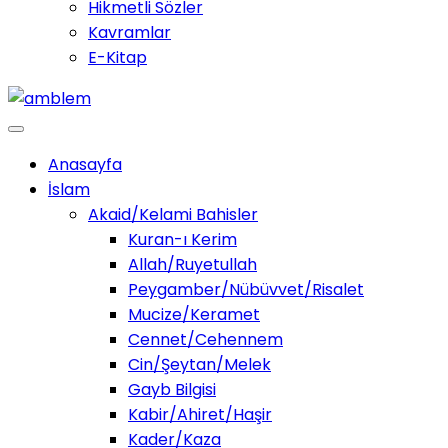
Hikmetli Sözler
Kavramlar
E-Kitap
Anasayfa
İslam
Akaid/Kelami Bahisler
Kuran-ı Kerim
Allah/Ruyetullah
Peygamber/Nübüvvet/Risalet
Mucize/Keramet
Cennet/Cehennem
Cin/Şeytan/Melek
Gayb Bilgisi
Kabir/Ahiret/Haşir
Kader/Kaza