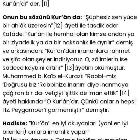
Kur’ân’dı” der. [11]
Onun bu sözünü Kur’ân da:
“Şüphesiz sen yüce
bir ahlâk üzeresin”[12] âyeti ile tasdik eder.
Katâde: “Kur’ân ile hemhal olan kimse ondan ya
bir ziyadelik ya da bir noksanlık ile ayrılır” demiş
ve arkasından: “Kur’ân’dan inananlara rahmet
ve şi­fa olan şeyler indiriyoruz. O, zâlimlerin ise
sadece kaybını artı­rır” [13]âyetini okumuştur.
Muhammed b. Ka’b el-Kurazî: “Rabbi-miz
‘Doğrusu biz ‘Rabbinize inanın’ diye inanmaya
çağıran bir da-vetçiyi işittik de iman ettik” [14]
âyeti hakkında “O Kur’ân’dır. Çün­kü onların hepsi
Hz. Peygamber’i görmemiştir” demiştir.
Hadiste:
“Kur’ân’ı en iyi okuyanları (yani en iyi
bilenleri) onlara imamlık yapar”