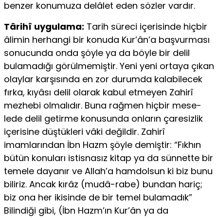
benzer konumuza delâlet eden sözler vardır.
Târihî uygulama:
Tarih süreci içerisinde hiçbir
âlimin herhan­gi bir konuda Kur’ân’a başvurması
sonucunda onda şöyle ya da böy­le bir delil
bulamadığı görülmemiştir. Yeni yeni ortaya çıkan
olay­lar karşısında en zor durumda kalabilecek
fırka, kıyâsı delil olarak kabul etmeyen Zahirî
mezhebi olmalıdır. Buna rağmen hiçbir mese­
lede delil getirme konusunda onların çaresizlik
içerisine düştükleri vâki değildir. Zahirî
imamlarından İbn Hazm şöyle demiştir: “Fık­hın
bütün konuları istisnasız kitap ya da sünnette bir
temele daya­nır ve Allah’a hamdolsun ki biz bunu
biliriz. Ancak kırâz (mudâ-rabe) bundan hariç;
biz ona her ikisinde de bir temel bulamadık”
Bilindiği gibi, (İbn Hazm’ın Kur’ân ya da