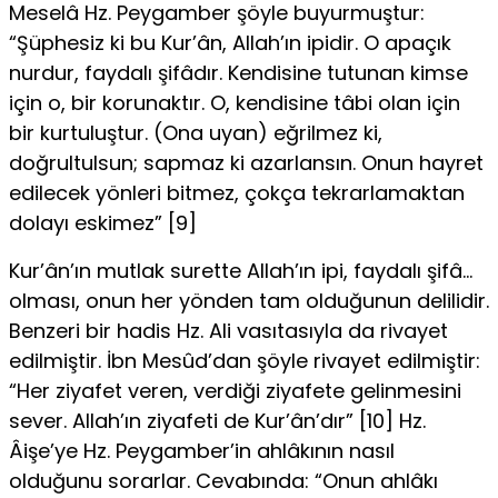
Meselâ Hz. Peygam­ber şöyle buyurmuştur:
“Şüphesiz ki bu Kur’ân, Allah’ın ipidir. O apaçık
nurdur, faydalı şifâdır. Kendisine tutunan kimse
için o, bir korunaktır. O, kendisine tâbi olan için
bir kurtuluştur. (Ona uyan) eğrilmez ki,
doğrultulsun; sapmaz ki azarlansın. Onun hayret
edilecek yönleri bitmez, çokça tekrarlamaktan
dolayı eski­mez” [9]
Kur’ân’ın mutlak surette Allah’ın ipi, faydalı şifâ…
olması, onun her yönden tam olduğunun delilidir.
Benzeri bir hadis Hz. Ali vasıtasıyla da rivayet
edilmiştir. İbn Mesûd’dan şöyle rivayet edil­miştir:
“Her ziyafet veren, verdiği ziyafete gelinmesini
sever. Al­lah’ın ziyafeti de Kur’ân’dır” [10] Hz.
Âişe’ye Hz. Peygamber’in ahlâkının nasıl
olduğunu sorarlar. Cevabında: “Onun ah­lâkı