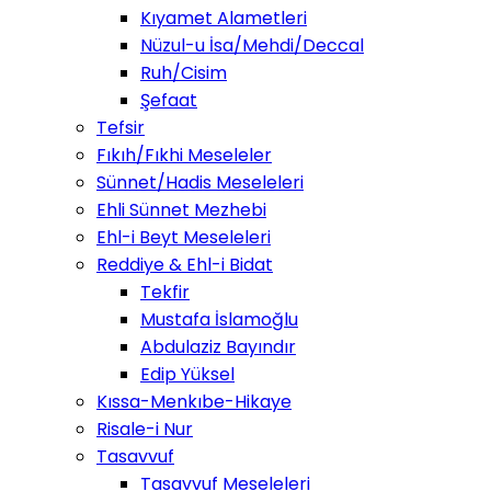
Kıyamet Alametleri
Nüzul-u İsa/Mehdi/Deccal
Ruh/Cisim
Şefaat
Tefsir
Fıkıh/Fıkhi Meseleler
Sünnet/Hadis Meseleleri
Ehli Sünnet Mezhebi
Ehl-i Beyt Meseleleri
Reddiye & Ehl-i Bidat
Tekfir
Mustafa İslamoğlu
Abdulaziz Bayındır
Edip Yüksel
Kıssa-Menkıbe-Hikaye
Risale-i Nur
Tasavvuf
Tasavvuf Meseleleri