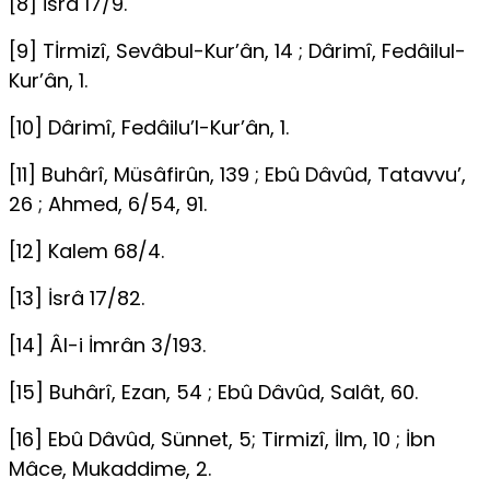
[8] İsrâ 17/9.
[9] Tİrmizî, Sevâbul-Kur’ân, 14 ; Dârimî, Fedâilul-
Kur’ân, 1.
[10] Dârimî, Fedâilu’l-Kur’ân, 1.
[11] Buhârî, Müsâfirûn, 139 ; Ebû Dâvûd, Tatavvu’,
26 ; Ahmed, 6/54, 91.
[12] Kalem 68/4.
[13] İsrâ 17/82.
[14] Âl-i İmrân 3/193.
[15] Buhârî, Ezan, 54 ; Ebû Dâvûd, Salât, 60.
[16] Ebû Dâvûd, Sünnet, 5; Tirmizî, İlm, 10 ; İbn
Mâce, Mukaddime, 2.