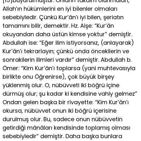
[15]buyurulmuştur. Onların takdim olunmaları,
Al­lah’ın hükümlerini en iyi bilenler olmaları
sebebiyledir. Çünkü Kur’ân’ı iyi bilen, şeriatın
tamamını bilir, demektir. Hz. Aişe: “Kur’ân
okuyandan daha üstün kimse yoktur” demiştir.
Abdullah ise: “Eğer ilim istiyorsanız, (anlayarak)
Kur’ân’ı tekrarlayın; çünkü onda öncekilerin ve
sonrakilerin ilimleri vardır” demiştir. Abdullah b.
Ömer: “Kim Kur’ân’ı toplarsa (yani muhtevasıyla
birlikte onu Öğ­renirse), çok büyük birşey
yüklenmiş olur. O, nübüvveti iki böğrü içine
dürmüş olur; şu kadar ki kendisine vahiy gelmez”
Ondan gelen başka bir rivayette: “Kim Kur’ân’ı
okursa, nübüvvet onun iki böğrü içerisine
durulmuş olur. Bu, sadece onun nübüvvetin
getirdi­ği mânâları kendisinde toplamış olması
sebebiyledir” demiştir. Da­ha başka bunlara