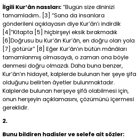
İlgili Kur’ân nassları:
“Bugün size dininizi
tamamladım.. [3] “Sana da insanlara
gönderileni açıklayasın diye Kur’ân’ı indir­dik
[4]”Kitapta [5] hiçbirşeyi eksik bırakmadık
[6]Doğrusu bu Kur’ân Kur’ân, en doğru olan yola
[7] götürür” [8] Eğer Kur’ân’ın bü­tün mânâları
tamamlanmış olmasaydı, o zaman ona böyle
denmesi doğru olmazdı. Daha buna benzer,
Kur’ân’ın hidayet, kalplerde bu­lunan her şeye şifa
olduğunu belirten âyetler bulunmaktadır.
Kalplerde bulunan herşeye şifâ olabilmesi için,
onun herşeyin açıklamasını, çözümünü içermesi
gereklidir.
2.
Bunu bildiren hadisler ve selefe ait sözler: