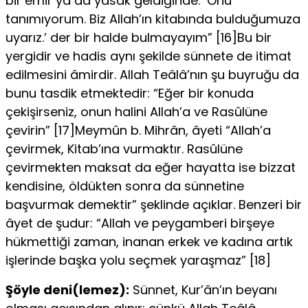
bir emir ya da ya­sak geldiğinde: ‘Onu
tanımıyorum. Biz Allah’ın kitabında bulduğu­muza
uyarız.’ der bir halde bulmayayım” [16]Bu bir
yergidir ve ha­dis aynı şekilde sünnete de itimat
edilmesini âmirdir. Allah Teâlâ’nın şu buyruğu da
bunu tasdik etmektedir: “Eğer bir konuda
çekişirseniz, onun halini Allah’a ve Rasûlüne
çevirin” [17]Meymûn b. Mihrân, âyeti “Allah’a
çevirmek, Kitab’ına vurmaktır. Rasûlüne
çevirmekten maksat da eğer hayatta ise bizzat
kendisine, öldükten sonra da sünnetine
başvurmak demektir” şeklinde açıklar. Benzeri bir
âyet de şudur: “Allah ve peygamberi birşeye
hükmettiği zaman, inanan erkek ve kadına artık
işlerinde başka yolu seçmek yaraş­maz” [18]
Şöyle deni(lemez):
Sünnet, Kur’ân’ın beyanı