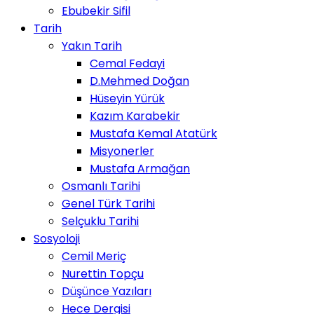
Ebubekir Sifil
Tarih
Yakın Tarih
Cemal Fedayi
D.Mehmed Doğan
Hüseyin Yürük
Kazım Karabekir
Mustafa Kemal Atatürk
Misyonerler
Mustafa Armağan
Osmanlı Tarihi
Genel Türk Tarihi
Selçuklu Tarihi
Sosyoloji
Cemil Meriç
Nurettin Topçu
Düşünce Yazıları
Hece Dergisi