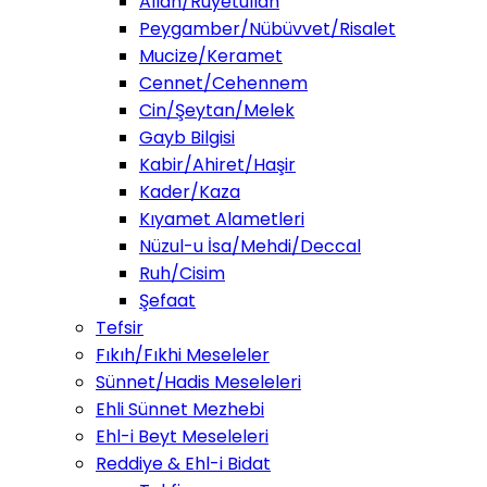
Allah/Ruyetullah
Peygamber/Nübüvvet/Risalet
Mucize/Keramet
Cennet/Cehennem
Cin/Şeytan/Melek
Gayb Bilgisi
Kabir/Ahiret/Haşir
Kader/Kaza
Kıyamet Alametleri
Nüzul-u İsa/Mehdi/Deccal
Ruh/Cisim
Şefaat
Tefsir
Fıkıh/Fıkhi Meseleler
Sünnet/Hadis Meseleleri
Ehli Sünnet Mezhebi
Ehl-i Beyt Meseleleri
Reddiye & Ehl-i Bidat