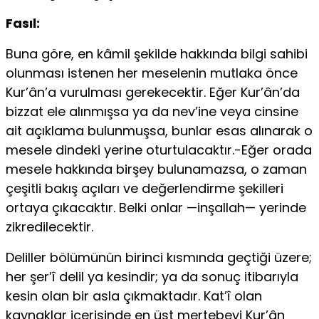
Fasıl:
Buna göre, en kâmil şekilde hakkında bilgi sahibi
olunması is­tenen her meselenin mutlaka önce
Kur’ân’a vurulması gerekecek­tir. Eğer Kur’ân’da
bizzat ele alınmışsa ya da nev’ine veya cinsine
ait açıklama bulunmuşsa, bunlar esas alınarak o
mesele dindeki yerine oturtulacaktır.-Eğer orada
mesele hakkında birşey buluna­mazsa, o zaman
çeşitli bakış açıları ve değerlendirme şekilleri
orta­ya çıkacaktır. Belki onlar —inşallah— yerinde
zikredilecektir.
Deliller bölümünün birinci kısmında geçtiği üzere;
her şer’î de­lil ya kesindir; ya da sonuç itibarıyla
kesin olan bir asla çıkmakta­dır. Kat’î olan
kaynaklar içerisinde en üst mertebeyi Kur’ân