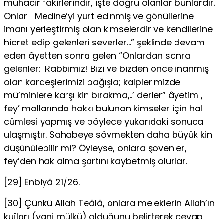
muhacir fakirlerindir, işte doğru olanlar bunlardır.
Onlar Medine’yi yurt edinmiş ve gönüllerine
imanı yerleştirmiş olan kimseler­dir ve kendilerine
hicret edip gelenleri severler…” şeklinde devam
eden âyetten sonra gelen “Onlardan sonra
gelenler: ‘Rabbimiz! Bizi ve bizden önce inanmış
olan kardeşlerimizi bağışla; kalplerimizde
mü’minlere kar­şı kin bırakma,..’ derler” âyetim ,
fey’ mallarında hakkı bulunan kimse­ler için hal
cümlesi yapmış ve böylece yukarıdaki sonuca
ulaşmıştır. Sahabeye sövmekten daha büyük kin
düşünülebilir mi? Öyleyse, onlara şovenler,
fey’den hak alma şartını kaybetmiş olurlar.
[29] Enbiyâ 21/26.
[30] Çünkü Allah Teâlâ, onlara meleklerin Allah’ın
kuîları (yani mülkü) ol­duğunu belirterek cevap