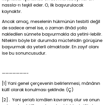
nassla-rı teşkil eder. O, ilk başvurulacak
kaynaktır.
Ancak amaç, meselenin hükmünün tesbiti değil
de sadece amel ise, o zaman âhâd yolla
nakledilen sünnete başvurmakla da yetini-lebilir.
Nitekim böyle bir durumda müctehidin görüşüne
başvur­mak da yeterli olmaktadır. En zayıf olanı
ise bu sonuncusudur.
———————-
[1] Yani genel çerçevenin belirlenmesi, mânânın
küllî olarak konulması şek­linde. (Ç)
[2] . Yani şeriatı icmâlen kavramış olur ve onun