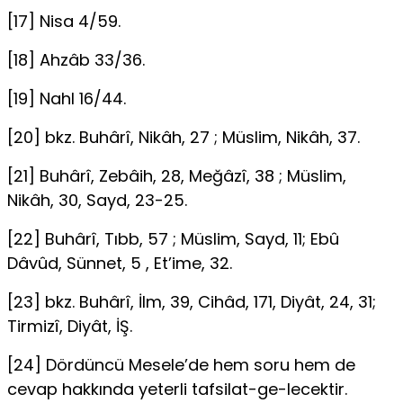
[17] Nisa 4/59.
[18] Ahzâb 33/36.
[19] Nahl 16/44.
[20] bkz. Buhârî, Nikâh, 27 ; Müslim, Nikâh, 37.
[21] Buhârî, Zebâih, 28, Meğâzî, 38 ; Müslim,
Nikâh, 30, Sayd, 23-25.
[22] Buhârî, Tıbb, 57 ; Müslim, Sayd, 11; Ebû
Dâvûd, Sünnet, 5 , Et’ime, 32.
[23] bkz. Buhârî, İlm, 39, Cihâd, 171, Diyât, 24, 31;
Tirmizî, Diyât, İŞ.
[24] Dördüncü Mesele’de hem soru hem de
cevap hakkında yeterli tafsilat-ge-lecektir.