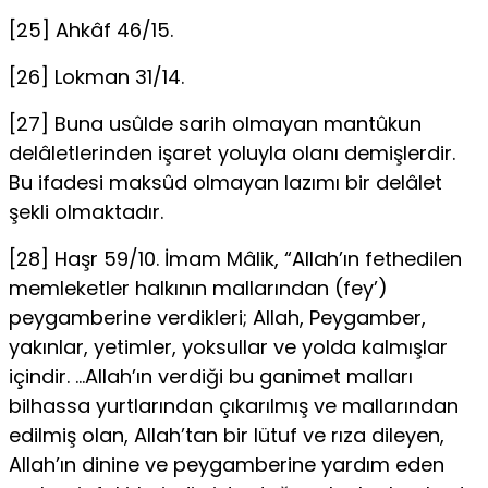
[25] Ahkâf 46/15.
[26] Lokman 31/14.
[27] Buna usûlde sarih olmayan mantûkun
delâletlerinden işaret yoluyla olanı demişlerdir.
Bu ifadesi maksûd olmayan lazımı bir delâlet
şekli olmakta­dır.
[28] Haşr 59/10. İmam Mâlik, “Allah’ın fethedilen
memleketler halkının mal­larından (fey’)
peygamberine verdikleri; Allah, Peygamber,
yakınlar, ye­timler, yoksullar ve yolda kalmışlar
içindir. …Allah’ın verdiği bu ganimet malları
bilhassa yurtlarından çıkarılmış ve mallarından
edilmiş olan, Al­lah’tan bir lütuf ve rıza dileyen,
Allah’ın dinine ve peygamberine yardım eden