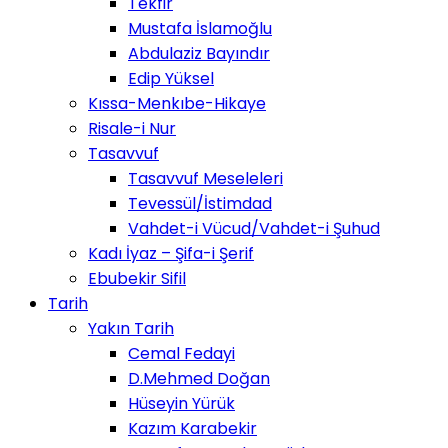
Tekfir
Mustafa İslamoğlu
Abdulaziz Bayındır
Edip Yüksel
Kıssa-Menkıbe-Hikaye
Risale-i Nur
Tasavvuf
Tasavvuf Meseleleri
Tevessül/İstimdad
Vahdet-i Vücud/Vahdet-i Şuhud
Kadı İyaz – Şifa-i Şerif
Ebubekir Sifil
Tarih
Yakın Tarih
Cemal Fedayi
D.Mehmed Doğan
Hüseyin Yürük
Kazım Karabekir