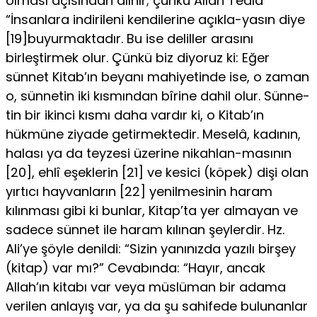
olması açısından alınır; çünkü Allah Teâlâ
“İnsanlara indirileni kendilerine açıkla-yasın diye
[19]buyurmaktadır. Bu ise deliller arasını
birleştirmek olur. Çünkü biz diyoruz ki: Eğer
sünnet Kitab’ın beyanı mahiyetin­de ise, o zaman
o, sünnetin iki kısmından bîrine dahil olur. Sünne­
tin bir ikinci kısmı daha vardır ki, o Kitab’ın
hükmüne ziyade getir­mektedir. Meselâ, kadının,
halası ya da teyzesi üzerine nikahlan-masının
[20], ehlî eşeklerin [21] ve kesici (köpek) dişi olan
yırtıcı hay­vanların [22] yenilmesinin haram
kılınması gibi ki bunlar, Kitap’ta yer almayan ve
sadece sünnet ile haram kılınan şeylerdir. Hz.
Ali’­ye şöyle denildi: “Sizin yanınızda yazılı birşey
(kitap) var mı?” Ce­vabında: “Hayır, ancak
Allah’ın kitabı var veya müslüman bir ada­ma
verilen anlayış var, ya da şu sahifede bulunanlar