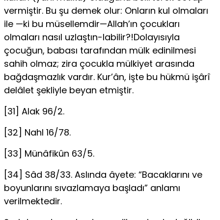
vermiştir. Bu şu demek olur: Onların kul olma­ları
ile —ki bu müsellemdir—Allah’ın çocukları
olmaları nasıl uzlaştın-labilir?!Dolayısıyla
çocuğun, babası tarafından mülk edinilmesi
sahih olmaz; zira çocukla mülkiyet arasında
bağdaşmazlık vardır. Kur’ân, işte bu hükmü işârî
delâlet şekliyle beyan etmiştir.
[31] Alak 96/2.
[32] Nahl 16/78.
[33] Münâfikûn 63/5.
[34] Sâd 38/33. Aslında âyete: “Bacaklarını ve
boyunlarını sıvazlamaya baş­ladı” anlamı
verilmektedir.