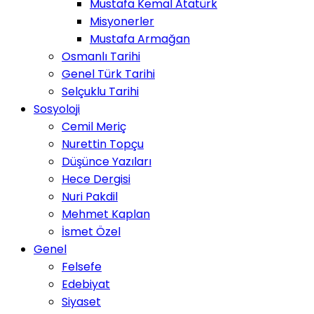
Mustafa Kemal Atatürk
Misyonerler
Mustafa Armağan
Osmanlı Tarihi
Genel Türk Tarihi
Selçuklu Tarihi
Sosyoloji
Cemil Meriç
Nurettin Topçu
Düşünce Yazıları
Hece Dergisi
Nuri Pakdil
Mehmet Kaplan
İsmet Özel
Genel
Felsefe
Edebiyat
Siyaset