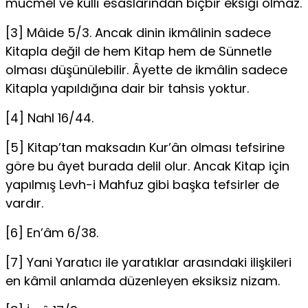
mücmel ve küllî esasların­dan biçbir eksiği olmaz.
[3] Mâide 5/3. Ancak dinin ikmâlinin sadece
Kitapla değil de hem Kitap hem de Sünnetle
olması düşünülebilir. Âyette de ikmâlin sadece
Kitapla yapıldığına dair bir tahsis yoktur.
[4] NahI 16/44.
[5] Kitap’tan maksadın Kur’ân olması tefsirine
göre bu âyet burada delil olur. Ancak Kitap için
yapılmış Levh-i Mahfuz gibi başka tefsirler de
vardır.
[6] En’âm 6/38.
[7] Yani Yaratıcı ile yaratıklar arasındaki ilişkileri
en kâmil anlamda dü­zenleyen eksiksiz nizam.