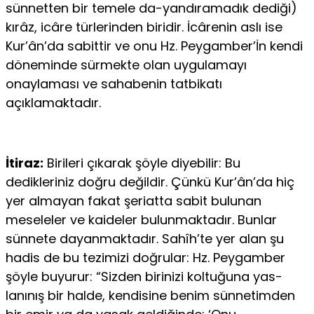
sünnetten bir temele da-yandıramadık dediği)
kırâz, icâre türlerinden biridir. İcârenin aslı ise
Kur’ân’da sabittir ve onu Hz. Peygamber’İn kendi
dö­neminde sürmekte olan uygulamayı
onaylaması ve sahabenin tatbi­katı
açıklamaktadır.
İtiraz:
Birileri çıkarak şöyle diyebilir: Bu
dedikleriniz doğru değildir. Çünkü Kur’ân’da hiç
yer almayan fakat şeriatta sabit bu­lunan
meseleler ve kaideler bulunmaktadır. Bunlar
sünnete dayan­maktadır. Sahîh’te yer alan şu
hadis de bu tezimizi doğrular: Hz. Peygamber
şöyle buyurur: “Sizden birinizi koltuğuna yas-
lanınış bir halde, kendisine benim sünnetimden