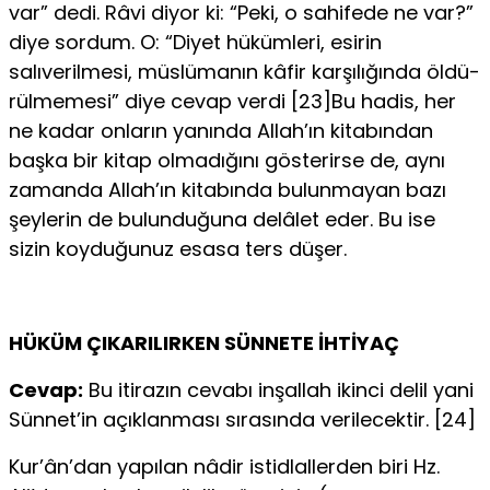
var” dedi. Râvi diyor ki: “Peki, o sahifede ne var?”
diye sordum. O: “Diyet hü­kümleri, esirin
salıverilmesi, müslümanın kâfir karşılığında öldü-
rülmemesi” diye cevap verdi [23]Bu hadis, her
ne kadar onların ya­nında Allah’ın kitabından
başka bir kitap olmadığını gösterirse de, aynı
zamanda Allah’ın kitabında bulunmayan bazı
şeylerin de bulunduğuna delâlet eder. Bu ise
sizin koyduğunuz esasa ters düşer.
HÜKÜM ÇIKARILIRKEN SÜNNETE İHTİYAÇ
Cevap:
Bu itirazın cevabı inşallah ikinci delil yani
Sünnet’in açıklanması sırasında verilecektir. [24]
Kur’ân’dan yapılan nâdir istidlallerden biri Hz.