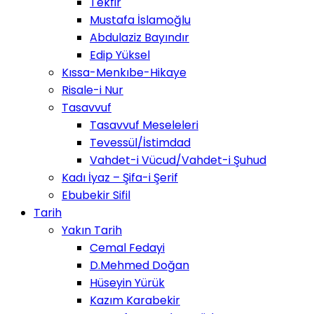
Tekfir
Mustafa İslamoğlu
Abdulaziz Bayındır
Edip Yüksel
Kıssa-Menkıbe-Hikaye
Risale-i Nur
Tasavvuf
Tasavvuf Meseleleri
Tevessül/İstimdad
Vahdet-i Vücud/Vahdet-i Şuhud
Kadı İyaz – Şifa-i Şerif
Ebubekir Sifil
Tarih
Yakın Tarih
Cemal Fedayi
D.Mehmed Doğan
Hüseyin Yürük
Kazım Karabekir