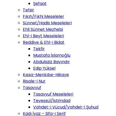
Şefaat
Tefsir
Fıkıh/Fıkhi Meseleler
Sünnet/Hadis Meseleleri
Ehli Sünnet Mezhebi
Ehl-i Beyt Meseleleri
Reddiye & Ehl-i Bidat
Tekfir
Mustafa İslamoğlu
Abdulaziz Bayındır
Edip Yüksel
Kıssa-Menkıbe-Hikaye
Risale-i Nur
Tasavvuf
Tasavvuf Meseleleri
Tevessül/İstimdad
Vahdet-i Vücud/Vahdet-i Şuhud
Kadı İyaz – Şifa-i Şerif