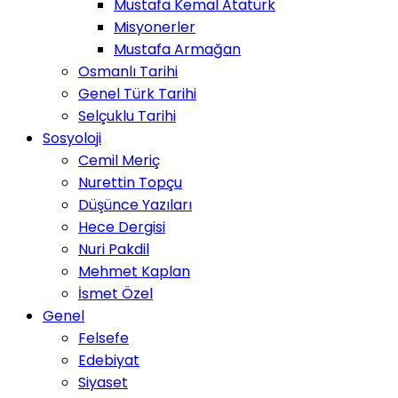
Mustafa Kemal Atatürk
Misyonerler
Mustafa Armağan
Osmanlı Tarihi
Genel Türk Tarihi
Selçuklu Tarihi
Sosyoloji
Cemil Meriç
Nurettin Topçu
Düşünce Yazıları
Hece Dergisi
Nuri Pakdil
Mehmet Kaplan
İsmet Özel
Genel
Felsefe
Edebiyat
Siyaset