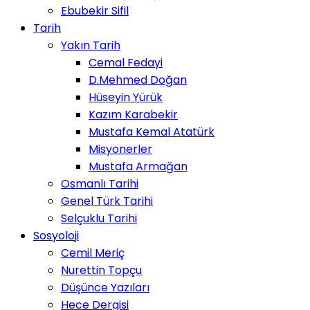
Ebubekir Sifil
Tarih
Yakın Tarih
Cemal Fedayi
D.Mehmed Doğan
Hüseyin Yürük
Kazım Karabekir
Mustafa Kemal Atatürk
Misyonerler
Mustafa Armağan
Osmanlı Tarihi
Genel Türk Tarihi
Selçuklu Tarihi
Sosyoloji
Cemil Meriç
Nurettin Topçu
Düşünce Yazıları
Hece Dergisi