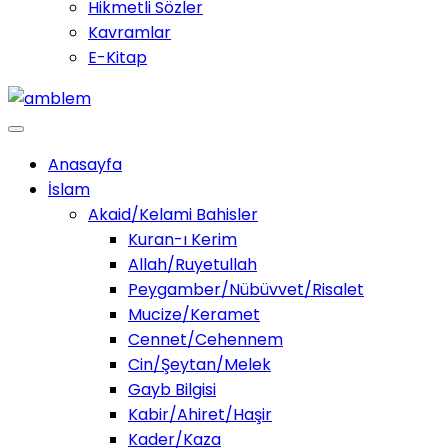
Hikmetli Sözler
Kavramlar
E-Kitap
Anasayfa
İslam
Akaid/Kelami Bahisler
Kuran-ı Kerim
Allah/Ruyetullah
Peygamber/Nübüvvet/Risalet
Mucize/Keramet
Cennet/Cehennem
Cin/Şeytan/Melek
Gayb Bilgisi
Kabir/Ahiret/Haşir
Kader/Kaza