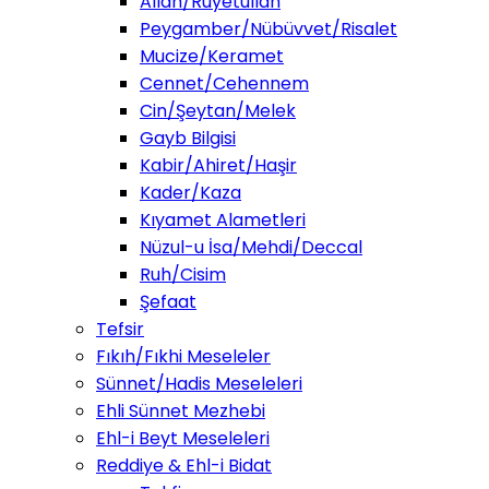
Allah/Ruyetullah
Peygamber/Nübüvvet/Risalet
Mucize/Keramet
Cennet/Cehennem
Cin/Şeytan/Melek
Gayb Bilgisi
Kabir/Ahiret/Haşir
Kader/Kaza
Kıyamet Alametleri
Nüzul-u İsa/Mehdi/Deccal
Ruh/Cisim
Şefaat
Tefsir
Fıkıh/Fıkhi Meseleler
Sünnet/Hadis Meseleleri
Ehli Sünnet Mezhebi
Ehl-i Beyt Meseleleri
Reddiye & Ehl-i Bidat