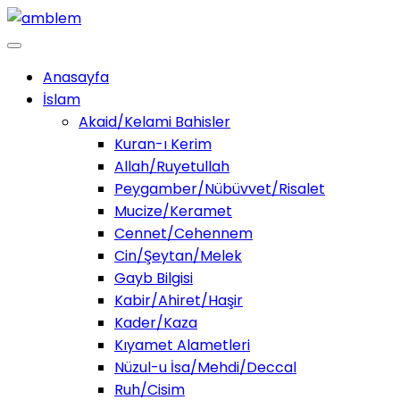
Anasayfa
İslam
Akaid/Kelami Bahisler
Kuran-ı Kerim
Allah/Ruyetullah
Peygamber/Nübüvvet/Risalet
Mucize/Keramet
Cennet/Cehennem
Cin/Şeytan/Melek
Gayb Bilgisi
Kabir/Ahiret/Haşir
Kader/Kaza
Kıyamet Alametleri
Nüzul-u İsa/Mehdi/Deccal
Ruh/Cisim