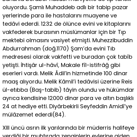
oluyordu. Şamlı Muhaddeb adlı bir tabip pazar
yerlerinde para ile hastalarını muayene ve
tedâvi ederdi. 1232 de ölünce evini ve kitaplarını
vakfederek burasının müslümanlar için bir Tıp
mektebi olmasını vasiyet etmişti. Muhezzibuddin
Abdurrahman (doğ.1170) Şam’da evini Tıb
medresesi olarak vakfetti ve buradan çok tabîb
yetişti. İhtişâr ul-hâvî, Makale fîl-istifrâğ gibi
eserleri vardı. Melik Âdil’in hizmetinde 100 dinar
maaş alıyordu. Melik Kâmil’i tedâvisi üzerine Reis
ül-etıbba (Baş-tabib) tâyin olundu ve hükümdar
ayrıca kendisine 12000 dinar para ve altın başlıklı
24 at hediye etti. Diyârbekirli Seyfeddin Amidî’ye
mülâzemet ederdi(84).
XIII üncü asrın ilk yarılarında bir müderris halifeye
verdiği bir muhtırada zenginlerin evlerine giden