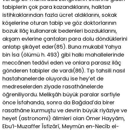
tabiplerin çok para kazandıklarını, halktan
istihkaklarından fazla ücret aldıklarını, sokak
köşelerine oturan tabip ve göz doktorlarının
bozuk ilâç kullanarak bedenleri bozduklarını,
akşam evlerine çantaları para dolu döndüklerini
anlatıp şikâyet eder(85). Buna mukabil Yahya
bin İsa (ölümü h. 493) gibi halkı mahallelerinde
meccânen tedâvi eden ve onlara parasız ilâç
gönderen tabipler de vardı(86). Tıp tahsili nasıl
hastahanelerde oluyordu ise hey’et de
medreselerden ziyade rasathânelerde
öğreniliyordu. Melikşâh büyük paralar sarfiyle
önce İsfahanda, sonra da Bağdad’da birer
rasathâne kurmuştu ve devrin büyük riyâziye ve
heyet (astronomi) âlimleri olan Ömer Hayyâm,
Ebu’l-Muzaffer Îsfizârî, Meymûn en-Necîb el-