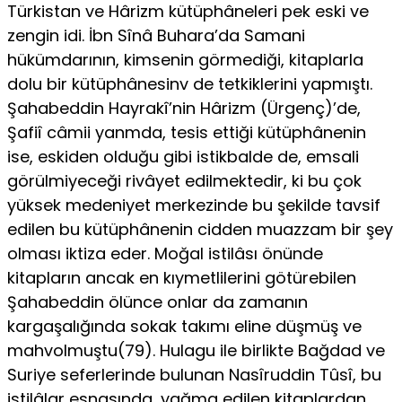
Türkistan ve Hârizm kütüphâneleri pek eski ve
zengin idi. İbn Sînâ Buhara’da Samani
hükümdarının, kimsenin görmediği, kitaplarla
dolu bir kütüphânesinv de tetkiklerini yapmıştı.
Şahabeddin Hayrakî’nin Hârizm (Ürgenç)’de,
Şafiî câmii yanmda, tesis ettiği kütüphânenin
ise, eskiden olduğu gibi istikbalde de, emsali
görülmiyeceği rivâyet edilmektedir, ki bu çok
yüksek medeniyet merkezinde bu şekilde tavsif
edilen bu kütüphânenin cidden muazzam bir şey
olması iktiza eder. Moğal istilâsı önünde
kitapların ancak en kıymetlilerini götürebilen
Şahabeddin ölünce onlar da zamanın
kargaşalığında sokak takımı eline düşmüş ve
mahvolmuştu(79). Hulagu ile birlikte Bağdad ve
Suriye seferlerinde bulunan Nasîruddin Tûsî, bu
istilâlar esnasında, yağma edilen kitaplardan