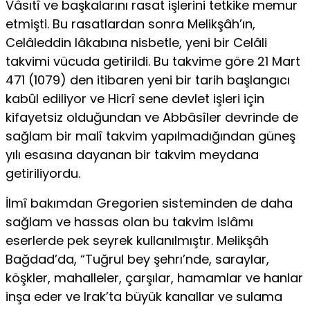
Vâsıtî ve başkalarını rasat işlerini tetkike memur
etmişti. Bu rasatlardan sonra Melikşâh’ın,
Celâleddin lâkabına nisbetle, yeni bir Celâli
takvimi vücuda getirildi. Bu takvime göre 21 Mart
471 (1079) den itibaren yeni bir tarih başlangıcı
kabûl ediliyor ve Hicrî sene devlet işleri için
kifayetsiz olduğundan ve Abbâsîler devrinde de
sağlam bir malî takvim yapılmadığından güneş
yılı esasına dayanan bir takvim meydana
getiriliyordu.
İlmî bakımdan Gregorien sisteminden de daha
sağlam ve hassas olan bu takvim islâmı
eserlerde pek seyrek kullanılmıştır. Melikşâh
Bağdad’da, “Tuğrul bey şehrı’nde, saraylar,
köşkler, mahalleler, çarşılar, hamamlar ve hanlar
inşa eder ve Irak’ta büyük kanallar ve sulama