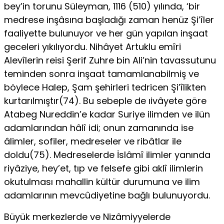
bey’in torunu Süleyman, 1116 (510) yılında, ‘bir
medrese inşâsına başladığı zaman henüz Şi’îler
faaliyette bulunuyor ve her gün yapılan inşaat
geceleri yıkılıyordu. Nihâyet Artuklu emîri
Alevîlerin reisi Şerif Zuhre bin Ali’nin tavassutunu
teminden sonra inşaat tamamlanabilmiş ve
böylece Halep, Şam şehirleri tedricen Şi’îlikten
kurtarılmıştır(74). Bu sebeple de ıivâyete göre
Atabeg Nureddin’e kadar Suriye ilimden ve ilün
adamlarından hâlî idi; onun zamanında ise
âlimler, sofiler, medreseler ve ribâtlar ile
doldu(75). Medreselerde İslâmî ilimler yanında
riyâziye, hey’et, tıp ve felsefe gibi aklî ilimlerin
okutulması mahallin kültür durumuna ve ilim
adamlarının mevcûdiyetine bağlı bulunuyordu.
Büyük merkezlerde ve Nizâmiyyelerde