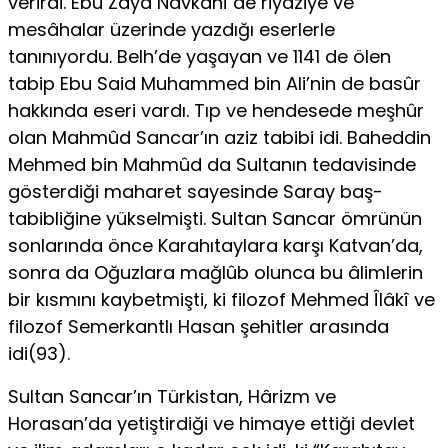
verirdi. Ebu Zayd Navkânî de riyâziye ve
mesâhalar üzerinde yazdığı eserlerle
tanınıyordu. Belh’de yaşayan ve 1141 de ölen
tabip Ebu Said Muhammed bin Ali’nin de basûr
hakkında eseri vardı. Tıp ve hendesede meşhûr
olan Mahmûd Sancar’ın aziz tabibi idi. Baheddin
Mehmed bin Mahmûd da Sultanın tedavisinde
gösterdiği maharet sayesinde Saray baş-
tabibliğine yükselmişti. Sultan Sancar ömrünün
sonlarında önce Karahıtaylara karşı Katvan’da,
sonra da Oğuzlara mağlûb olunca bu âlimlerin
bir kısmını kaybetmişti, ki filozof Mehmed Îlâkî ve
filozof Semerkantlı Hasan şehitler arasında
idi(93).
Sultan Sancar’ın Türkistan, Hârizm ve
Horasan’da yetiştirdiği ve himaye ettiği devlet