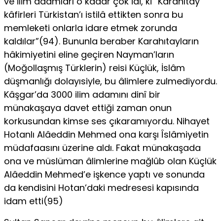
ve ilim adamları o kadar çok idi, ki “Karahıtay
kâfirleri Türkistan’ı istilâ ettikten sonra bu
memleketi onlarla idare etmek zorunda
kaldılar”(94). Bununla beraber Karahıtayların
hâkimiyetini eline ge­çiren Nayman’ların
(Moğollaşmış Türklerin) reisi Küçlük, İslâm
düşmanlığı dolayısiyle, bu âlimlere zulmediyordu.
Kâşgar’da 3000 ilim adamını dinî bir
münakaşaya davet ettiği zaman onun
korkusundan kimse ses çıkaramıyordu. Nihayet
Hotanlı Alâeddin Mehmed ona karşı Îslâmiyetin
müdafaasını üzerine aldı. Fakat münakaşada
ona ve müslüman âlimlerine mağlûb olan Küçlük
Alâeddin Mehmed’e işkence yaptı ve sonunda
da kendisini Hotan’daki medresesi kapısında
idam etti(95)