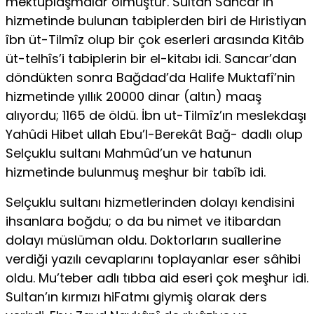
mektuplaşmalar olmuştur. Sultan Sancar’ın
hizmetinde bulunan tabiplerden biri de Hıristiyan
îbn üt-Tilmîz olup bir çok eserleri arasında Kitâb
üt-telhîs’i tabiplerin bir el-kitabı idi. Sancar’dan
döndükten sonra Bağdad’da Halife Muktafî’nin
hizmetinde yıllık 20000 dinar (altın) maaş
alıyordu; 1165 de öldü. İbn ut-Tilmîz’ın meslekdaşı
Yahûdi Hibet ullah Ebu’l-Berekât Bağ- dadlı olup
Selçuklu sultanı Mahmûd’un ve hatunun
hizmetinde bulunmuş meşhur bir tabîb idi.
Selçuklu sultanı hizmetlerinden dolayı kendisini
ihsanlara boğdu; o da bu nimet ve itibardan
dolayı müslüman oldu. Doktorların suallerine
verdiği yazılı cevaplarını toplayanlar eser sâhibi
oldu. Mu’teber adlı tıbba aid eseri çok meşhur idi.
Sultan’ın kırmızı hiFatmı giymiş olarak ders