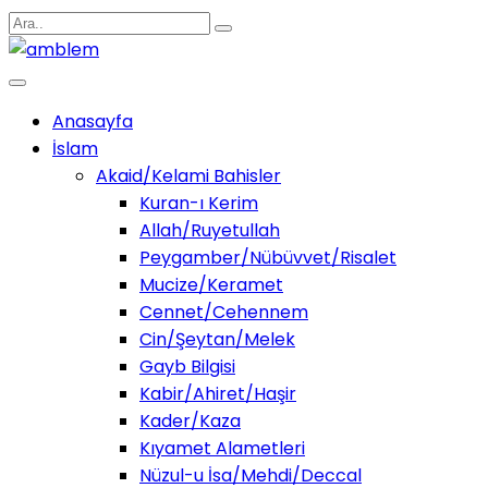
Anasayfa
İslam
Akaid/Kelami Bahisler
Kuran-ı Kerim
Allah/Ruyetullah
Peygamber/Nübüvvet/Risalet
Mucize/Keramet
Cennet/Cehennem
Cin/Şeytan/Melek
Gayb Bilgisi
Kabir/Ahiret/Haşir
Kader/Kaza
Kıyamet Alametleri
Nüzul-u İsa/Mehdi/Deccal