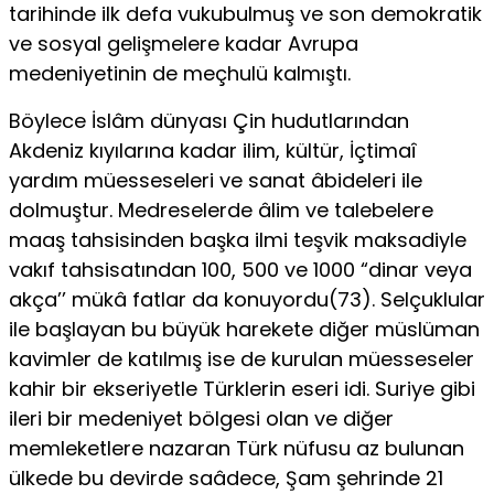
tarihinde ilk defa vukubulmuş ve son demokratik
ve sosyal gelişmelere kadar Avrupa
medeniyetinin de meçhulü kalmıştı.
Böylece İslâm dünyası Çin hudutlarından
Akdeniz kıyılarına kadar ilim, kültür, İçtimaî
yardım müesseseleri ve sanat âbideleri ile
dolmuştur. Medreselerde âlim ve talebelere
maaş tahsisinden başka ilmi teşvik maksadiyle
vakıf tahsisatından 100, 500 ve 1000 “dinar veya
akça’’ mükâ­ fatlar da konuyordu(73). Selçuklular
ile başlayan bu büyük harekete diğer müslüman
kavimler de katılmış ise de kurulan müesseseler
kahir bir ekseriyetle Türklerin eseri idi. Suriye gibi
ileri bir medeniyet bölgesi olan ve diğer
memleketlere nazaran Türk nüfusu az bulunan
ülkede bu devirde saâdece, Şam şehrinde 21