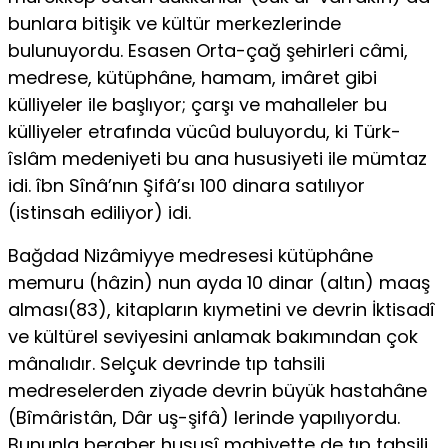
bunlara bitişik ve kültür merkezlerinde
bulunuyordu. Esasen Orta-çağ şehirleri câmi,
medrese, kü­tüphâne, hamam, imâret gibi
külliyeler ile başlıyor; çarşı ve mahalleler bu
külliyeler etrafında vücûd buluyordu, ki Türk-
îslâm medeniyeti bu ana hususiyeti ile mümtaz
idi. îbn Sînâ’nın Şifâ’sı 100 dinara satılıyor
(istinsah ediliyor) idi.
Bağdad Nizâmiyye medresesi kütüphâne
memuru (hâzin) nun ayda 10 dinar (altın) maaş
alması(83), kitapların kıymetini ve devrin İktisadî
ve kültürel seviyesini anlamak bakımından çok
mânalıdır. Selçuk devrinde tıp tahsili
medreselerden ziyade devrin büyük hastahâne
(Bîmâristân, Dâr uş-şifâ) lerinde yapılıyordu.
Bununla beraber hususî mahiyette de tıp tahsili