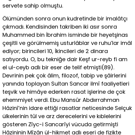
servete sahip olmuştu.
Ölümünden sonra onun kudretinde bir imalâtçı
çıkmadı. Kendisinden takriben iki asır sonra
Muhammed bin İbrahim isminde bir heyetşinas
çeşitli ve görülmemiş usturlâblar ve ruhu’lar imâl
ediyor; birincileri 10, İkincileri de 2 dinara
satıyordu. O, bu tekniğe dair Keşf ur-reyb fi am
el ul-ceyb adlı bir eser de telif etmişti(89).
Devrinin pek çok âlim, filozof, tabip ve şâirlerini
yanında toplayan Sultan Sancar ilmî faaliyetleri
teşvik ve himâye ederken rasat işlerine de çok
ehemmiyet verdi. Ebu Mansûr Abdıırrahman
Hâzinî’nin idare ettiği rasatlar neticesinde Selçuk
ülkelerinin tûl ve arz derecelerini ve kıblelerini
gösteren Zîyc-i Sancarîyi vücuda getirmişti
Hâzininin Mîzân ül-hikmet adlı eseri de fizikte