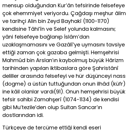
mensup olduğundan Kur’ân tefsirinde felsefeye
çok ehemmiyet veriyordu. Çağdaşı meşhur âlim
ve tarihçi Alin bin Zeyd Bayhakî (1100-1170)
kendisine Tâhi’în ve Selef yolunda kalmasını;
yâni felsefeye bağlanıp İslâm’dan
uzaklaşmamasını ve Gazâlî’ye uymasını tavsiye
ettiği zaman çok gazaba gelmişti. Hemşehrisi
Mahmûd bin Arslan’ın kaybolmuş büyük Hârizm
tarihinden yapılan iktibaslara göre Şahristânî
deliller arasında felsefeyi ve hür düşünceyi nass
(dogme) a üstün tuttuğundan onun ilhâd (küfr)
ine kâil olanlar vardı(91). Onun hemşehrisi büyük
tefsir sahibi Zamahşerî (1074-1134) de kendisi
gibi Mu’tezile’den olup Sultan Sancar’ın
dostlarından idi.
Türkçeye de tercüme ettiği kendi eseri