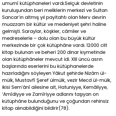
umumî kütüphaneleri vardı.Selçuk devletinin
kuruluşundan beri meliklerin merkezi ve Sultan
Sancar’ın altmış yıl payitahtı olan Merv devrin
muazzam bir kültür ve medeniyet şehri haline
gelmişti. Saraylar, köşkler, câmiler ve
medreselerle – dolu olan bu büyük kültür
merkezinde bir çok kütüphâne vardı. 12000 cilt
kitap bulunan ve beheri 200 dinar kıymetinde
olan kütüphâneler mevcut idi. XIII üncü asrın
başlarında eserlerini bu kütüphanelerde
hazırladığını söyleyen Yâkut şehirde Nizâm ül-
mülk, Mustavfî Şeref ülmülk, vezir Mecd ül-mülk,
ikisi Sem’ânî ailesine ait, Hatuniyye, Kemâliyye,
‘Amîdiyye ve Zamîriyye adlarını taşıyan on
kütüphâne bulundu­ğunu ve çoğundan rehinsiz
kitap alınabildiğini bildirir(78).