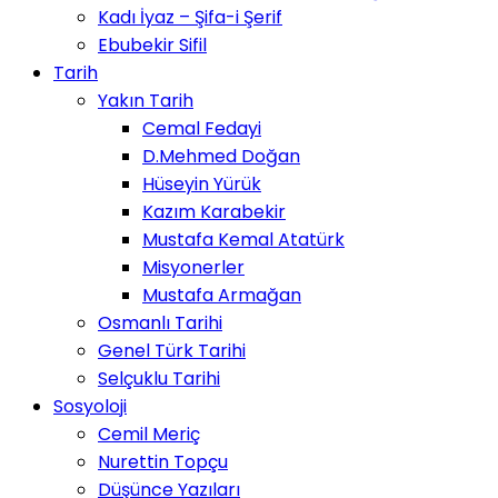
Kadı İyaz – Şifa-i Şerif
Ebubekir Sifil
Tarih
Yakın Tarih
Cemal Fedayi
D.Mehmed Doğan
Hüseyin Yürük
Kazım Karabekir
Mustafa Kemal Atatürk
Misyonerler
Mustafa Armağan
Osmanlı Tarihi
Genel Türk Tarihi
Selçuklu Tarihi
Sosyoloji
Cemil Meriç
Nurettin Topçu
Düşünce Yazıları