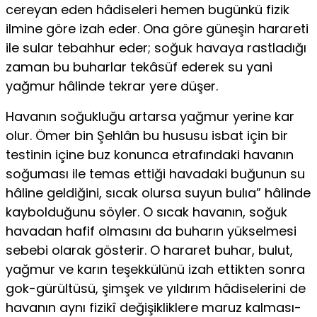
cereyan eden hâdiseleri hemen bugünkü fizik
ilmine göre izah eder. Ona göre güneşin harareti
ile sular tebahhur eder; soğuk havaya rastladığı
zaman bu buharlar tekâsüf ederek su yani
yağmur hâlinde tekrar yere düşer.
Havanın soğukluğu artarsa yağmur yerine kar
olur. Ömer bin Şehlân bu hususu isbat için bir
testinin içine buz konunca etrafındaki havanın
soğuması ile temas ettiği havadaki buğunun su
hâline geldiğini, sıcak olursa suyun bulıa” hâlinde
kaybolduğunu söyler. O sıcak havanın, soğuk
havadan hafif olmasını da buharın yükselmesi
sebebi olarak gösterir. O hararet buhar, bulut,
yağ­mur ve karın teşekkülünü izah ettikten sonra
gok-gürültüsü, şimşek ve yıldırım hâdiselerini de
havanın aynı fizikî değişikliklere maruz kalması­