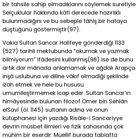
bir tahsile sahip olmadıklarını söylemek suretiyle
Selçuklular hakkında kâfi derecede hazırlıklı
bulunmadığını ve bu sebeple fâhiş bir hataya
düştüğünü göstermiştir(97).
Vakıa Sultan Sancar Halifeye gönderdiği 1133
(527) tarihli mektubunda “okumak ve yazmak
bilmiyorum” ifâdesini kullanmış(98) ise de bunu
artık dar mânada anlamamak ve ağdalı Arapça
inşâ uslubuna ve diline vâkıf olmadiği şeklinde
izah etmek ve hele bu hususu
umumileştirmemek icap eder. Sultan Sancar’ın
himâyesinde bulunan filozof Ömer bin Sehlân
elSavî (öl. 1145) sultanın adına ve onun
kütüphanesi için yazdığı Risâle-i Sancariyye
devrin müsbet ilimleri ve fizik sahasında çok
mühim bir eserdir. Müellif burada tabiatta