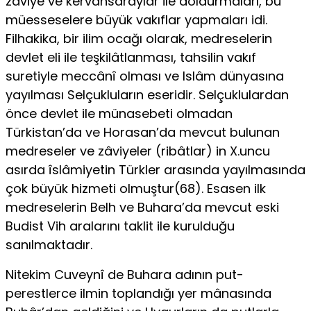
zâviye ve kervansaraylar ile doldurmaları, bu
müesseselere büyük vakıflar yapmaları idi.
Filhakika, bir ilim ocağı olarak, medreselerin
devlet eli ile teşkilâtlanması, tahsilin vakıf
suretiyle meccânî olması ve Islâm dünyasına
yayılması Selçukluların eseridir. Selçuklulardan
önce devlet ile münasebeti olmadan
Türkistan’da ve Horasan’da mevcut bulunan
medreseler ve zâviyeler (ribâtlar) in X.uncu
asırda îslâmiyetin Türkler arasında yayılmasında
çok büyük hizmeti olmuştur(68). Esasen ilk
medreselerin Belh ve Buhara’da mevcut eski
Budist Vih aralarını taklit ile kurulduğu
sanılmaktadır.
Nitekim Cuveynî de Buhara adının put-
perestlerce ilmin toplandığı yer mânasında