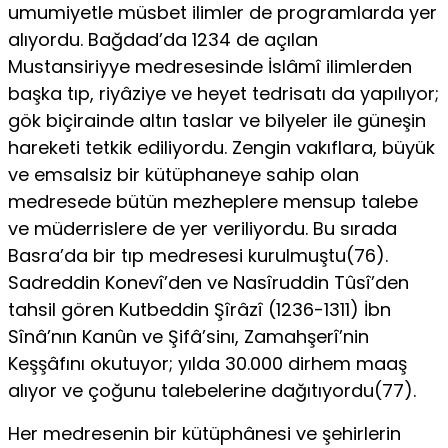
umumiyetle müsbet ilimler de programlarda yer
alıyordu. Bağdad’da 1234 de açılan
Mustansiriyye medresesinde İslâmî ilimlerden
başka tıp, riyâziye ve heyet tedrisatı da yapılıyor;
gök biçirainde altın taslar ve bilyeler ile güneşin
hareketi tetkik ediliyordu. Zengin vakıflara, büyük
ve emsalsiz bir kütüphaneye sahip olan
medresede bütün mezheplere mensup talebe
ve müderrislere de yer veriliyordu. Bu sırada
Basra’da bir tıp medresesi kurulmuştu(76).
Sadreddin Konevî’den ve Nasîruddin Tûsî’den
tahsil gören Kutbeddin Şîrâzî (1236-1311) İbn
Sînâ’nın Kanûn ve Şifâ’sinı, Zamahşerî’nin
Keşşâfını okutuyor; yılda 30.000 dirhem maaş
alıyor ve çoğunu talebelerine dağıtıyordu(77).
Her medresenin bir kütüphânesi ve şehirlerin