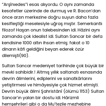
“Arşînıedes”i esas alıyordu. O aynı zamanda
kesafetler üzerinde de durmuş ve R. Bacon’dan
önce arzın merkezine doğru suyun daha fazla
kesifleştiği meselesiyle uğraş­ mıştır. Semerkantlı
filozof Haşan onun talebesinden idi. Hâzini aynı
zamanda çok idealist idi. Sultan Sancar bir defa
kendisine 1000 altın ihsan etmiş; fakat o 10
dinarın kâfi geldiğini beyan ederek özür
dilemişti(90).
Sultan Sancar medeniyet tarihinde çok büyük bir
mevki sahibidir.! Altmış yıllık saltanatı esnasında
devrin âlimlerini, ediplerini ve sanatkârlarını
yetiştirmesi ve himâyesiyle çok hizmet etmişti.
Devrin büyük âlimi Şahristânî (ölümü 1153) Sultan
Sancar’ın yalan bir dostu idi. Hârizmli
hemşehrileri gibi o da Mu’tezile mezhebine