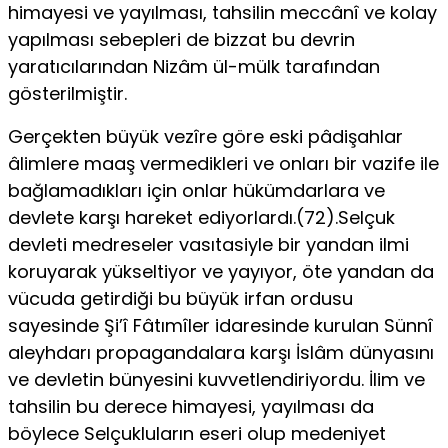
himayesi ve yayılması, tahsilin meccânî ve kolay
yapılması sebepleri de bizzat bu devrin
yaratıcılarından Nizâm ül-mülk tarafından
gösterilmiş­tir.
Gerçekten büyük vezîre göre eski pâdişahlar
âlimlere maaş vermedikleri ve onları bir vazife ile
bağlamadıkları için onlar hükümdarlara ve
devlete karşı hareket ediyorlardı.(72).Selçuk
devleti medreseler vasıtasiyle bir yandan ilmi
koruyarak yükseltiyor ve yayıyor, öte yandan da
vücuda getirdiği bu büyük irfan ordusu
sayesinde Şi’î Fâtımîler idaresinde kurulan Sünnî
aleyhdarı propagandalara karşı İslâm dünyasını
ve devletin bünyesini kuvvetlendiriyordu. İlim ve
tahsilin bu derece himayesi, yayılması da
böylece Selçukluların eseri olup medeniyet