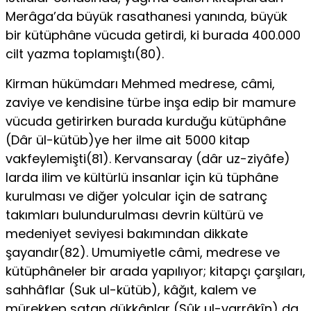
Merâga’da büyük rasathanesi yanında, büyük
bir kütüphâne vücuda getirdi, ki burada 400.000
cilt yazma toplamıştı(80).
Kirman hükümdarı Mehmed medrese, câmi,
zaviye ve kendisine türbe inşa edip bir mamure
vücuda getirirken burada kurduğu kütüphâne
(Dâr ül-kütüb)ye her ilme ait 5000 kitap
vakfeylemiş­ti(81). Kervansaray (dâr uz-ziyâfe)
larda ilim ve kültürlü insanlar için kü­ tüphâne
kurulması ve diğer yolcular için de satranç
takımları bulundurulması devrin kültürü ve
medeniyet seviyesi bakımından dikkate
şayandır(82). Umumiyetle câmi, medrese ve
kütüphâneler bir arada yapı­lıyor; kitapçı çarşıları,
sahhâflar (Suk ul-kütüb), kâğıt, kalem ve
mürekkep satan dükkânlar (Sûk ul-varrâkîn) da