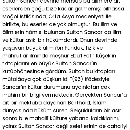
Sultan Sancar devrine mensup bu âlimlere ait
eserlerden çoğu bize kadar gelmemiş; bilhassa
Moğol istilâsında, Orta Asya medeniyeti ile
birlikte, bu eserler de yok olmuştur. Bu ilim ve
âlimlerin hâmisi bulunan Sultan Sancar da ilim
ve kültür âşıkı bir hükümdardı. Onun devrinde
yaşayan büyük âlim îbn Funduk, fizik ve
mahrutlar ilminde meşhur Ebû’l Feth Kûşek’in
“kitaplarını en büyük Sultan Sancar’ın
kütüphânesinde gördüm. Sultan bu kitapları
mütalâaya çok düşkün idi ”(96) ifâdesiyle
Sancar’ın kültür durumunu aydınlatan çok
mühim bir bilgi vermektedir. Gerçekten Sancar’a
ait bir mektuba dayanan Barthold, İslâm
dünyasında hüküm süren, Selçukluların bir asır
sonra bile mahallî kültüre yabancı kaldıklarını,
yalnız Sultan Sancar de­ğil seleflerinin de daha iyi