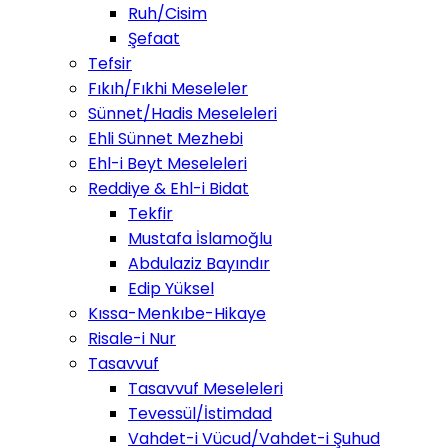
Ruh/Cisim
Şefaat
Tefsir
Fıkıh/Fıkhi Meseleler
Sünnet/Hadis Meseleleri
Ehli Sünnet Mezhebi
Ehl-i Beyt Meseleleri
Reddiye & Ehl-i Bidat
Tekfir
Mustafa İslamoğlu
Abdulaziz Bayındır
Edip Yüksel
Kıssa-Menkıbe-Hikaye
Risale-i Nur
Tasavvuf
Tasavvuf Meseleleri
Tevessül/İstimdad
Vahdet-i Vücud/Vahdet-i Şuhud