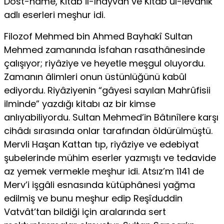
Dost-nâme, Kitâb il-lhayvân ve Kitab ül-levâhik
adlı eserleri meşhur idi.
Filozof Mehmed bin Ahmed Bayhakî Sultan
Mehmed zamanında İsfahan rasathânesinde
çalışıyor; riyâziye ve heyetle meşgul oluyordu.
Zamanın âlimleri onun üstünlüğünü kabûl
ediyordu. Riyâziyenin “gâyesi sayılan Mahrûfisii
ilminde” yazdığı kitabı az bir kimse
anlıyabiliyordu. Sultan Mehmed’in Bâtınîlere karşı
cihâdı sırasında onlar tarafından öldürülmüştü.
Mervli Haşan Kattan tıp, riyâziye ve edebiyat
şubelerinde mühim eserler yazmıştı ve tedavide
az yemek vermekle meşhur idi. Atsız’m 1141 de
Merv’i işgâli esnasında kütüphânesi yağma
edilmiş ve bunu meşhur edip Reşîduddin
Vatvât’tan bildiği için aralarında sert