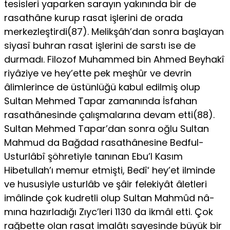
tesisleri yaparken sarayın yakınında bir de
rasathâne kurup rasat işlerini de orada
merkezleştirdi(87). Melikşâh’dan sonra başlayan
siyasî buhran rasat işlerini de sarstı ise de
durmadı. Filozof Muhammed bin Ahmed Beyhakî
riyâziye ve hey’ette pek meşhûr ve devrin
âlimlerince de üstünlüğü kabul edilmiş olup
Sultan Mehmed Tapar zamanında İsfahan
rasathânesinde çalışmalarına devam etti(88).
Sultan Mehmed Tapar’dan sonra oğlu Sultan
Mahmud da Bağdad rasathânesine Bedful-
Usturlâbî şöhretiyle tanınan Ebu’l Kasım
Hibetullah’ı memur etmişti, Bedî‘ hey’et ilminde
ve hususiyle usturlâb ve şâir felekiyât âletleri
imâlinde çok kudretli olup Sultan Mahmûd nâ­
mına hazırladığı Zıyc’leri 1130 da ikmâl etti. Çok
rağbette olan rasat imalâtı sayesinde büyük bir