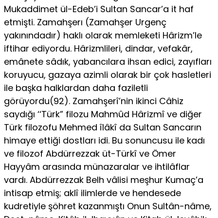
Mukaddimet ül-Edeb’i Sultan Sancar’a it haf
etmişti. Zamahşerı (Zamahşer Urgenç
yakınındadır) haklı olarak memleketi Hârizm’le
iftihar ediyordu. Hârizmlileri, dindar, vefakâr,
emânete sâdık, yabancılara ihsan edici, zayıfları
koruyucu, gazaya azimli olarak bir çok hasletleri
ile başka halklardan daha faziletli
görüyordu(92). Zamahşerî’nin ikinci Câhiz
saydığı ‘‘Türk” filozu Mahmûd Hârizmî ve diğer
Türk filozofu Mehmed îlâkî da Sultan Sancarın
himaye ettiği dostları idi. Bu sonuncusu ile kadı
ve filozof Abdürrezzak üt-Türkî ve Ömer
Hayyâm arasında münazaralar ve ihtilâflar
vardı. Abdürrezzak Belh vâlisi meşhur Kumaç’a
intisap etmiş; aklî ilimlerde ve hendesede
kudretiyle şöhret kazanmıştı Onun Sultân-nâme,