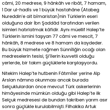
câmi, 20 medrese, 9 hânkâh ve ribât, 7 hamam,
1 Dar ul-hadîs ve 1 büyük hastahâne (Atabeg
Nureddin’e ait bîmaristan)nin Türklerin eseri
olduğuna dair İbn Şaddâd tarafından verilen
isimleri hatırlatmak kâfidir. Aynı müellif Halep’te
Türklerin ismini taşıyan 77 câmi ve mescit, 7
hânkâh, 8 medrese ve 8 hamam da kaydeder.
Bu büyük hizmete rağmen Sünnîliğin ocağı olan
medreselerin tesisi, Şi’îlerin kuvvetli olduğu
yerlerde, bir takım güçlüklerle karşılaşıyordu.
Nitekim Halep’te hutbenin Fâtımîler yerine Alp
Arslan nâmına okunması ancak burada
Selçuklulardan önce mevcut Türk askerlerinin
himâyesinde mümkün olduğu gibi Halep’te ilk
Selçuk medresesi de bundan takriben yarım asır
sonra güçlükle kurulabilmişti. Filhakika Artuk