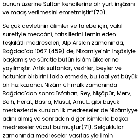
bunun üzerine Sultan kendilerine bir yurt inşâsını
ve maaş verilmesini emretmiştir”(70).
Selçuk devletinin âlimler ve talebe için, vakıf
suretiyle meccânî, tahsillerini temin eden
teşkilâtlı medreseleri, Alp Arslan zamanında,
Bağdad’da 1067 (459) de, Nizamiye’nin inşâsiyle
başlamış ve süratle bütün İslâm ülkelerine
yayılmıştır. Artık sultanlar, vezirler, beyler ve
hatunlar birbirini takip etmekle, bu faaliyet büyük
bir hız kazandı. Nizâm ül-mülk zamanında
Bağdad’dan sonra îsfahan, Rey, Nişâpûr, Merv,
Belh, Herat, Basra, Musul, Amul… gibi büyük
merkezlerde kurulan ilk medreseler de Nizâmiyye
adını almış ve sonradan diğer isimlerle başka
medreseler vü­cut bulmuştur(71). Selçuklular
zamanında medreseler vasıtasiyle ilmin