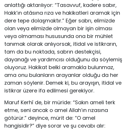
anlattığı ak­tarılıyor: “Tasavvuf, kadere sabır,
Hakk’ın atâsına rıza ve hakikatleri aramak için
dere tepe dolaşmaktır.” Eğer sabrı, elimizde
olan veya elimizde olmayan bir işin olması
veya olmaması hususunda ona bir mühlet
tanımak olarak anlıyorsak, itidal ve istikrarın,
tam da bu noktada, sabrın destekçisi,
dayanağı ve yardımcısı olduğunu da söylemiş
oluyoruz. Hakikat belki aramakla bulunmaz,
ama onu bu­lanların arayanlar olduğu da her
zaman söylenir. Demek ki, bu arayışın, itidal ve
istikrar üzere ifa edilmesi gerekiyor.
Maruf Kerhî de, bir müride: “Sakın ameli terk
etme, seni ancak o amel Allah’ın rızasına
götürür.” deyince, mü­rit de: “O amel
hangisidir?” diye sorar ve şu cevabı alır: