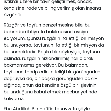
istikrar üzere bir tavır geliştirmek, ancak,
kendisine irade ve bilinç veril­miş olan insana
özgüdür.
Rüzgâr ve tayfun benzetmesine bile, bu
bakımdan ih­tiyatla bakılmasını tavsiye
ediyorum. Çünkü rüzgârın ifa ettiği bir misyon
bulunuyorsa, tayfunun ifa ettiği bir mis­yon da
bulunmaktadır. Başka bir söyleyişle, tayfuna,
as­lında, rüzgârın hızlandırılmış hali olarak
bakmamamız ge­rekiyor. Bu bakımdan,
tayfunun tahrip edici niteliği bir görüngüden
doğruysa da, bir başka görüngüden bakıl­
dığında, onun da kendine özgü bir işlevinin
bulunduğunu kabul etmek mecburiyetinde
kalıyoruz.
Ebu Abdillah Bin Hafifin tasavvufu şöyle