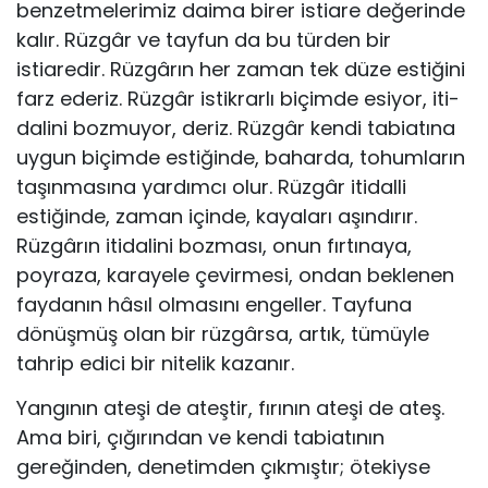
benzetmeleri­miz daima birer istiare değerinde
kalır. Rüzgâr ve tayfun da bu türden bir
istiaredir. Rüzgârın her zaman tek düze estiğini
farz ederiz. Rüzgâr istikrarlı biçimde esiyor, iti­
dalini bozmuyor, deriz. Rüzgâr kendi tabiatına
uygun bi­çimde estiğinde, baharda, tohumların
taşınmasına yar­dımcı olur. Rüzgâr itidalli
estiğinde, zaman içinde, ka­yaları aşındırır.
Rüzgârın itidalini bozması, onun fırtına­ya,
poyraza, karayele çevirmesi, ondan beklenen
fayda­nın hâsıl olmasını engeller. Tayfuna
dönüşmüş olan bir rüzgârsa, artık, tümüyle
tahrip edici bir nitelik kazanır.
Yangının ateşi de ateştir, fırının ateşi de ateş.
Ama biri, çığırından ve kendi tabiatının
gereğinden, denetimden çık­mıştır; ötekiyse