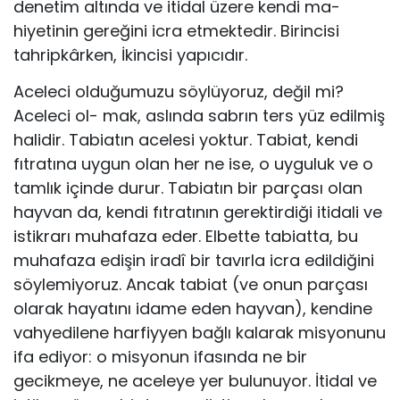
denetim altında ve itidal üzere kendi ma­
hiyetinin gereğini icra etmektedir. Birincisi
tahripkârken, İkincisi yapıcıdır.
Aceleci olduğumuzu söylüyoruz, değil mi?
Aceleci ol- mak, aslında sabrın ters yüz edilmiş
halidir. Tabiatın ace­lesi yoktur. Tabiat, kendi
fıtratına uygun olan her ne ise, o uyguluk ve o
tamlık içinde durur. Tabiatın bir parçası olan
hayvan da, kendi fıtratının gerektirdiği itidali ve
is­tikrarı muhafaza eder. Elbette tabiatta, bu
muhafaza edi­şin iradî bir tavırla icra edildiğini
söylemiyoruz. Ancak tabiat (ve onun parçası
olarak hayatını idame eden hay­van), kendine
vahyedilene harfiyyen bağlı kalarak mis­yonunu
ifa ediyor: o misyonun ifasında ne bir
gecikme­ye, ne aceleye yer bulunuyor. İtidal ve