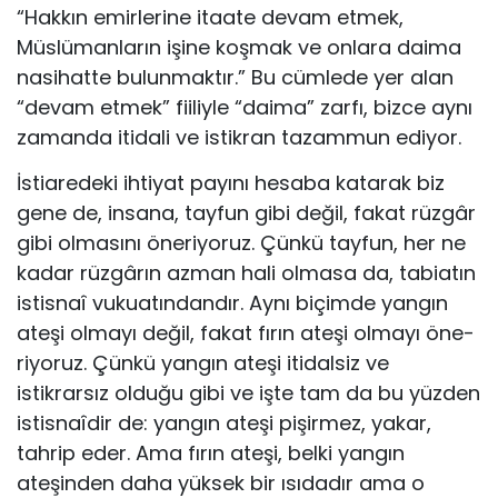
“Hakkın emirlerine itaate devam etmek,
Müslümanların işine koşmak ve onlara daima
nasihatte bulunmaktır.” Bu cümlede yer alan
“devam etmek” fiiliyle “daima” zarfı, bizce aynı
zamanda itidali ve istikran tazammun ediyor.
İstiaredeki ihtiyat payını hesaba katarak biz
gene de, insana, tayfun gibi değil, fakat rüzgâr
gibi olmasını öne­riyoruz. Çünkü tayfun, her ne
kadar rüzgârın azman hali olmasa da, tabiatın
istisnaî vukuatındandır. Aynı biçim­de yangın
ateşi olmayı değil, fakat fırın ateşi olmayı öne­
riyoruz. Çünkü yangın ateşi itidalsiz ve
istikrarsız oldu­ğu gibi ve işte tam da bu yüzden
istisnaîdir de: yangın ate­şi pişirmez, yakar,
tahrip eder. Ama fırın ateşi, belki yan­gın
ateşinden daha yüksek bir ısıdadır ama o