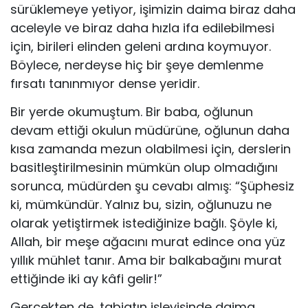
sürüklemeye yetiyor, işimizin daima biraz daha
aceleyle ve biraz daha hızla ifa edilebilmesi
için, birileri elinden geleni ardına koymuyor.
Böylece, nerdeyse hiç bir şeye demlenme
fırsatı tanınmıyor dense yeridir.
Bir yerde okumuştum. Bir baba, oğlunun
devam et­tiği okulun müdürüne, oğlunun daha
kısa zamanda me­zun olabilmesi için, derslerin
basitleştirilmesinin müm­kün olup olmadığını
sorunca, müdürden şu cevabı al­mış: “Şüphesiz
ki, mümkündür. Yalnız bu, sizin, oğlu­nuzu ne
olarak yetiştirmek istediğinize bağlı. Şöyle ki,
Allah, bir meşe ağacını murat edince ona yüz
yıllık mühlet tanır. Ama bir balkabağını murat
ettiğinde iki ay kâfi gelir!”
Gerçekten de, tabiatın işleyişinde daima