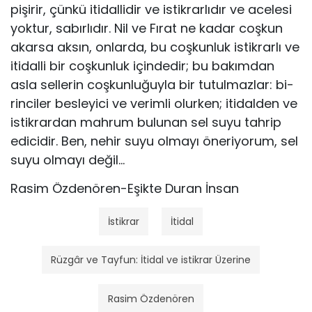
pişirir, çün­kü itidallidir ve istikrarlıdır ve acelesi
yoktur, sabırlıdır. Nil ve Fırat ne kadar coşkun
akarsa aksın, onlarda, bu coş­kunluk istikrarlı ve
itidalli bir coşkunluk içindedir; bu ba­kımdan
asla sellerin coşkunluğuyla bir tutulmazlar: bi­
rinciler besleyici ve verimli olurken; itidalden ve
istik­rardan mahrum bulunan sel suyu tahrip
edicidir. Ben, ne­hir suyu olmayı öneriyorum, sel
suyu olmayı değil…
Rasim Özdenören-Eşikte Duran İnsan
İstikrar
İtidal
Rüzgâr ve Tayfun: İtidal ve istikrar Üzerine
Rasim Özdenören