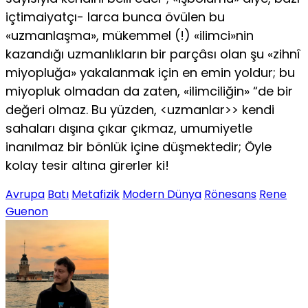
içtimaiyatçı- larca bunca övülen bu
«uzmanlaşma», mükemmel (!) «ilimci»nin
kazandığı uzmanlıkların bir parçâsı olan şu «zihnî
miyopluğa» yakalanmak için en emin yoldur; bu
miyopluk olmadan da zaten, «ilimciliğin» “de bir
değeri olmaz. Bu yüzden, <uzmanlar>> kendi
sahaları dışına çıkar çıkmaz, umumiyetle
inanılmaz bir bönlük içine düşmektedir; Öyle
kolay tesir altına girerler ki!
Avrupa
Batı
Metafizik
Modern Dünya
Rönesans
Rene
Guenon