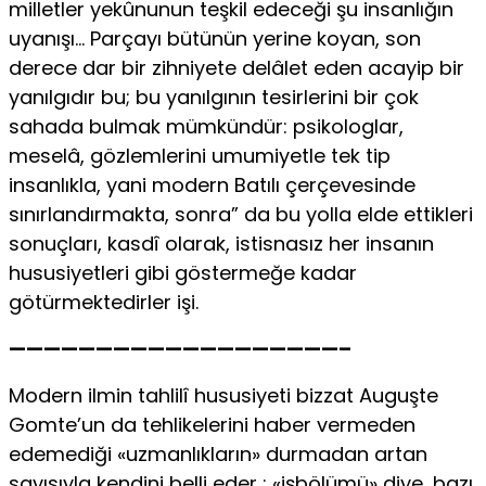
milletler yekûnunun teşkil edeceği şu insanlığın
uyanışı… Parçayı bütünün yerine koyan, son
derece dar bir zihniyete delâlet eden acayip bir
yanılgıdır bu; bu yanılgının tesirlerini bir çok
sahada bulmak mümkündür: psikologlar,
meselâ, gözlemlerini umumiyetle tek tip
insanlıkla, yani modern Batılı çerçevesinde
sınırlandırmakta, sonra” da bu yolla elde ettikleri
sonuçları, kasdî olarak, istisnasız her insanın
hususiyetleri gibi göstermeğe kadar
götürmektedirler işi.
———————————————————–
Modern ilmin tahlilî hususiyeti bizzat Auguşte
Gomte’un da tehlikelerini haber vermeden
edemediği «uzmanlıkların» durmadan artan
sayısıyla kendini belli eder ; «işbölümü» diye, bazı