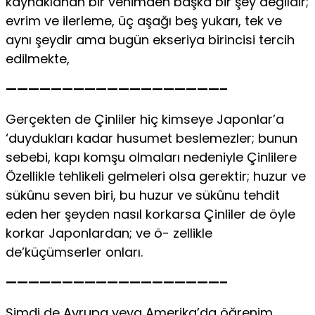
kaynaklanan bir vehimden başka bir şey değildir;
evrim ve ilerleme, üç aşağı beş yukarı, tek ve
aynı şeydir ama bugün ekseriya birincisi tercih
edilmekte,
———————————————————–
Gerçekten de Çinliler hiç kimseye Japonlar’a
‘duydukları kadar husumet beslemezler; bunun
sebebi, kapı komşu olmaları nedeniyle Çinlilere
Özellikle tehlikeli gelmeleri olsa gerektir; huzur ve
sükûnu seven biri, bu huzur ve sükûnu tehdit
eden her şeyden nasıl korkarsa Çinliler de öyle
korkar Japonlardan; ve ö- zellikle
de’küçümserler onları.
———————————————————–
Şimdi de Avrupa veya Amerika’da öğrenim