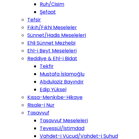
Ruh/Cisim
Şefaat
Tefsir
Fıkıh/Fıkhi Meseleler
Sünnet/Hadis Meseleleri
Ehli Sünnet Mezhebi
Ehl-i Beyt Meseleleri
Reddiye & Ehl-i Bidat
Tekfir
Mustafa İslamoğlu
Abdulaziz Bayındır
Edip Yüksel
Kıssa-Menkıbe-Hikaye
Risale-i Nur
Tasavvuf
Tasavvuf Meseleleri
Tevessül/İstimdad
Vahdet-i Vücud/Vahdet-i Şuhud