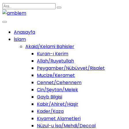
Anasayfa
İslam
Akaid/Kelami Bahisler
Kuran-ı Kerim
Allah/Ruyetullah
Peygamber/Nübüvvet/Risalet
Mucize/Keramet
Cennet/Cehennem
Cin/Şeytan/Melek
Gayb Bilgisi
Kabir/Ahiret/Haşir
Kader/Kaza
Kıyamet Alametleri
Nüzul-u İsa/Mehdi/Deccal