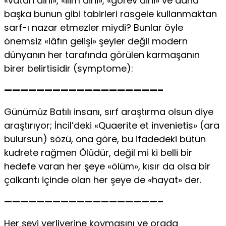
«vatan dini», «ilim dini», «görev dini» ve daha
başka bunun gibi tabirleri rasgele kullanmaktan
sarf-ı nazar etmezler miydi? Bunlar öyle
önemsiz «lâfın gelişi» şeyler değil modern
dünyanın her tarafında görülen karmaşanın
birer belirtisidir (symptome):
———————————————————–
Günümüz Batılı insanı, sırf araştırma olsun diye
araştırıyor; İncil’deki «Quaerite et invenietis» (ara
bulursun) sözü, ona göre, bu ifadedeki bütün
kudrete rağmen Ölüdür, değil mi ki belli bir
hedefe varan her şeye «ölüm», kısır da olsa bir
çalkantı içinde olan her şeye de «hayat» der.
———————————————————–
Her şeyi yerliyerine koymasını ve orada