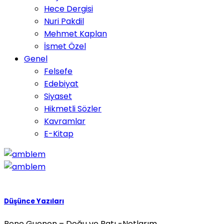
Hece Dergisi
Nuri Pakdil
Mehmet Kaplan
İsmet Özel
Genel
Felsefe
Edebiyat
Siyaset
Hikmetli Sözler
Kavramlar
E-Kitap
Düşünce Yazıları
Rene Guenon – Doğu ve Batı -Notlarım