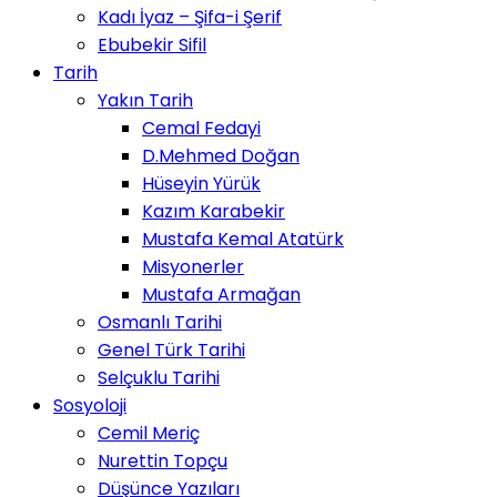
Kadı İyaz – Şifa-i Şerif
Ebubekir Sifil
Tarih
Yakın Tarih
Cemal Fedayi
D.Mehmed Doğan
Hüseyin Yürük
Kazım Karabekir
Mustafa Kemal Atatürk
Misyonerler
Mustafa Armağan
Osmanlı Tarihi
Genel Türk Tarihi
Selçuklu Tarihi
Sosyoloji
Cemil Meriç
Nurettin Topçu
Düşünce Yazıları