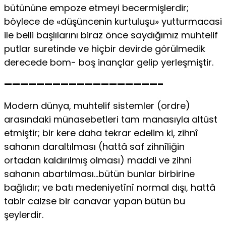
bütününe empoze etmeyi becermişlerdir;
böylece de «düşüncenin kurtuluşu» yutturmacasi
ile belli başlılarını biraz önce saydığımız muhtelif
putlar suretinde ve hiçbir devirde görülmedik
derecede bom- boş inançlar gelip yerleşmiştir.
———————————————————–
Modern dünya, muhtelif sistemler (ordre)
arasındaki münasebetleri tam manasıyla altüst
etmiştir; bir kere daha tekrar edelim ki, zihnî
sahanın daraltılması (hattâ saf zihnîliğin
ortadan kaldırılmış olması) maddi ve zihni
sahanın abartılması…bütün bunlar birbirine
bağlıdır; ve batı medeniyetînî normal dışı, hattâ
tabir caizse bir canavar yapan bütün bu
şeylerdir.