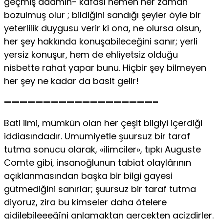
geçmiş adamın- kafası hemen her zaman
bozulmuş olur ; bildiğini sandığı şeyler öyle bir
yeterlilik duygusu verir ki ona, ne olursa olsun,
her şey hakkında konuşabileceğini sanır; yerli
yersiz konuşur, hem de ehliyetsiz olduğu
nisbette rahat yapar bunu. Hiçbir şey bilmeyen
her şey ne kadar da basit gelir!
———————————————————–
Bati ilmi, mümkün olan her çeşit bilgiyi içerdiği
iddiasındadır. Umumiyetle şuursuz bir taraf
tutma sonucu olarak, «ilimciler», tıpkı Auguste
Comte gibi, insanoğlunun tabiat olaylârının
açıklanmasından başka bir bilgi gayesi
gütmediğini sanırlar; şuursuz bir taraf tutma
diyoruz, zira bu kimseler daha ötelere
gidilebileeeğîni anlamaktan gerçekten acizdirler.